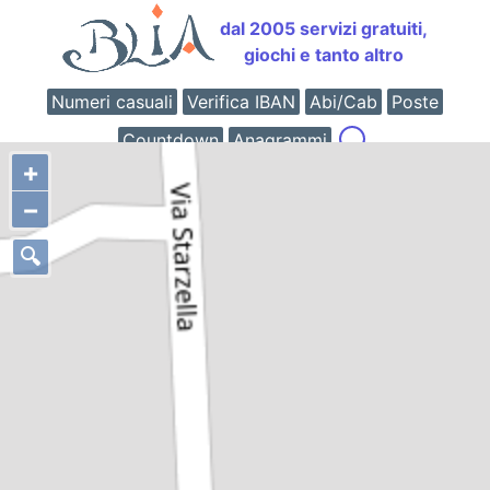
dal 2005 servizi gratuiti,
giochi e tanto altro
Numeri casuali
Verifica IBAN
Abi/Cab
Poste
Countdown
Anagrammi
+
−