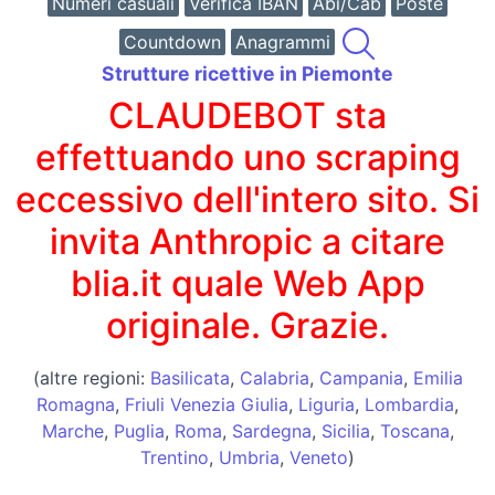
Numeri casuali
Verifica IBAN
Abi/Cab
Poste
Countdown
Anagrammi
Strutture ricettive in Piemonte
CLAUDEBOT sta
effettuando uno scraping
eccessivo dell'intero sito. Si
invita Anthropic a citare
blia.it quale Web App
originale. Grazie.
(altre regioni:
Basilicata
,
Calabria
,
Campania
,
Emilia
Romagna
,
Friuli Venezia Giulia
,
Liguria
,
Lombardia
,
Marche
,
Puglia
,
Roma
,
Sardegna
,
Sicilia
,
Toscana
,
Trentino
,
Umbria
,
Veneto
)