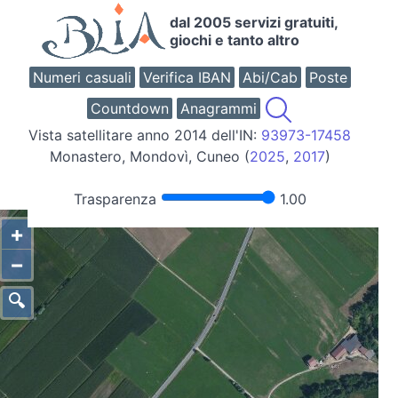
dal 2005 servizi gratuiti,
giochi e tanto altro
Numeri casuali
Verifica IBAN
Abi/Cab
Poste
Countdown
Anagrammi
Vista satellitare anno 2014 dell'IN:
93973-17458
Monastero, Mondovì, Cuneo (
2025
,
2017
)
Trasparenza
1.00
+
−