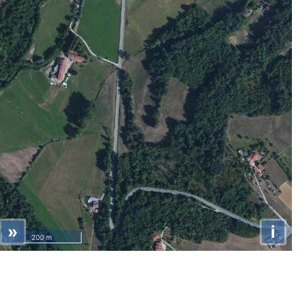
»
i
200 m