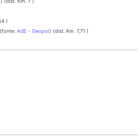
i
) (dist. Km. 7 )
54 )
(fonte:
AdE - Geopoi
) (dist. Km. 7,71 )