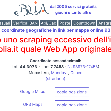
dal 2005 servizi gratuiti,
giochi e tanto altro
suali
Verifica IBAN
Abi/Cab
Poste
Countdown
Anagr
e coordinate geografiche in link per mappe online 
o scraping eccessivo dell'int
 blia.it quale Web App originale
Coordinate sessadecimali:
Lat:
44.3973
- Lon:
7.7458
(
IN
:
93973-17458
)
Monastero,
Mondovi'
,
Cuneo
(stradario)
Google Maps
copia posizione
ORS Maps
copia posizione