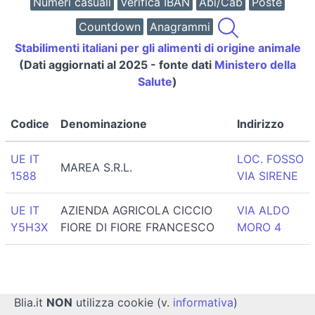
Numeri casuali
Verifica IBAN
Abi/Cab
Poste
Countdown
Anagrammi
Stabilimenti italiani per gli alimenti di origine animale
(Dati aggiornati al 2025 - fonte dati
Ministero della
Salute
)
Codice
Denominazione
Indirizzo
UE IT
LOC. FOSSO
MAREA S.R.L.
1588
VIA SIRENE
UE IT
AZIENDA AGRICOLA CICCIO
VIA ALDO
Y5H3X
FIORE DI FIORE FRANCESCO
MORO 4
Blia.it
NON
utilizza cookie (v.
informativa
)