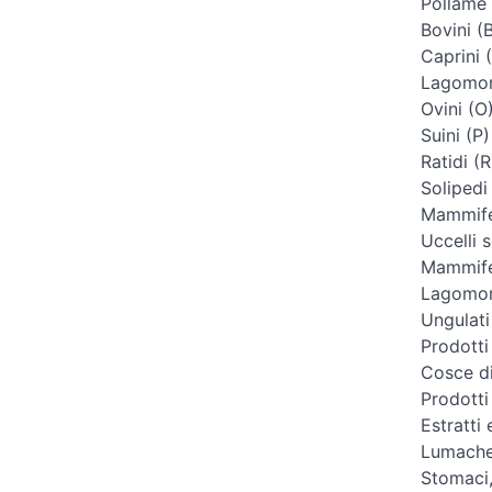
Pollame 
Bovini (
Caprini 
Lagomorf
Ovini (O
Suini (P)
Ratidi (R
Solipedi
Mammifer
Uccelli s
Mammifer
Lagomorf
Ungulati
Prodotti
Cosce di
Prodotti
Estratti 
Lumache
Stomaci, 