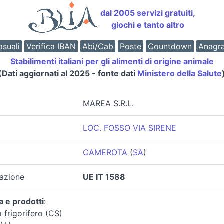
dal 2005 servizi gratuiti,
giochi e tanto altro
suali
Verifica IBAN
Abi/Cab
Poste
Countdown
Anagr
Stabilimenti italiani per gli alimenti di origine animale
(Dati aggiornati al 2025 - fonte dati
Ministero della Salute
MAREA S.R.L.
LOC. FOSSO VIA SIRENE
CAMEROTA
(
SA
)
zazione
UE IT 1588
a e prodotti
:
 frigorifero (CS)