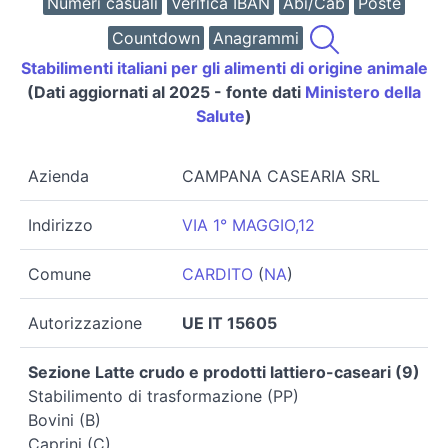
Numeri casuali
Verifica IBAN
Abi/Cab
Poste
Countdown
Anagrammi
Stabilimenti italiani per gli alimenti di origine animale
(Dati aggiornati al 2025 - fonte dati
Ministero della
Salute
)
Azienda
CAMPANA CASEARIA SRL
Indirizzo
VIA 1° MAGGIO,12
Comune
CARDITO
(
NA
)
Autorizzazione
UE IT 15605
Sezione Latte crudo e prodotti lattiero-caseari (9)
Stabilimento di trasformazione (PP)
Bovini (B)
Caprini (C)