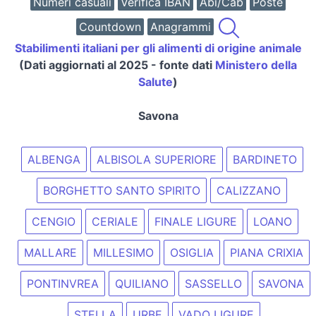
Numeri casuali
Verifica IBAN
Abi/Cab
Poste
Countdown
Anagrammi
Stabilimenti italiani per gli alimenti di origine animale
(Dati aggiornati al 2025 - fonte dati
Ministero della
Salute
)
Savona
ALBENGA
ALBISOLA SUPERIORE
BARDINETO
BORGHETTO SANTO SPIRITO
CALIZZANO
CENGIO
CERIALE
FINALE LIGURE
LOANO
MALLARE
MILLESIMO
OSIGLIA
PIANA CRIXIA
PONTINVREA
QUILIANO
SASSELLO
SAVONA
STELLA
URBE
VADO LIGURE