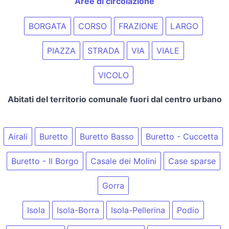
Aree di circolazione
BORGATA
CORSO
FRAZIONE
LARGO
PIAZZA
STRADA
VIA
VIALE
VICOLO
Abitati del territorio comunale fuori dal centro urbano
Airali
Buretto
Buretto Basso
Buretto - Cuccetta
Buretto - Il Borgo
Casale dei Molini
Case sparse
Gorra
Isola
Isola-Borra
Isola-Pellerina
Podio