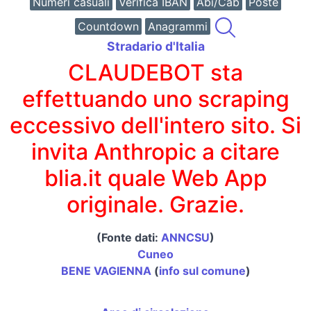
Numeri casuali
Verifica IBAN
Abi/Cab
Poste
Countdown
Anagrammi
Stradario d'Italia
CLAUDEBOT sta
effettuando uno scraping
eccessivo dell'intero sito. Si
invita Anthropic a citare
blia.it quale Web App
originale. Grazie.
(Fonte dati:
ANNCSU
)
Cuneo
BENE VAGIENNA
(
info sul comune
)