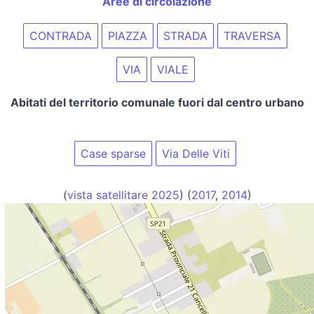
Aree di circolazione
CONTRADA
PIAZZA
STRADA
TRAVERSA
VIA
VIALE
Abitati del territorio comunale fuori dal centro urbano
Case sparse
Via Delle Viti
(
vista satellitare 2025
) (
2017
,
2014
)