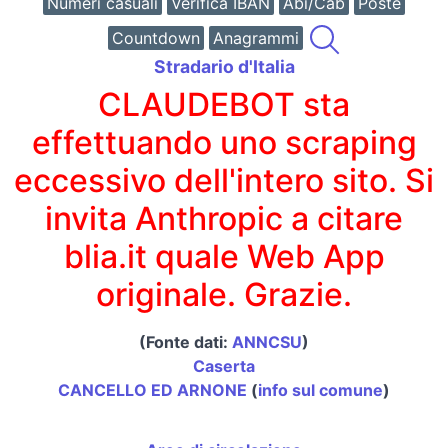
Numeri casuali
Verifica IBAN
Abi/Cab
Poste
Countdown
Anagrammi
Stradario d'Italia
CLAUDEBOT sta
effettuando uno scraping
eccessivo dell'intero sito. Si
invita Anthropic a citare
blia.it quale Web App
originale. Grazie.
(Fonte dati:
ANNCSU
)
Caserta
CANCELLO ED ARNONE
(
info sul comune
)