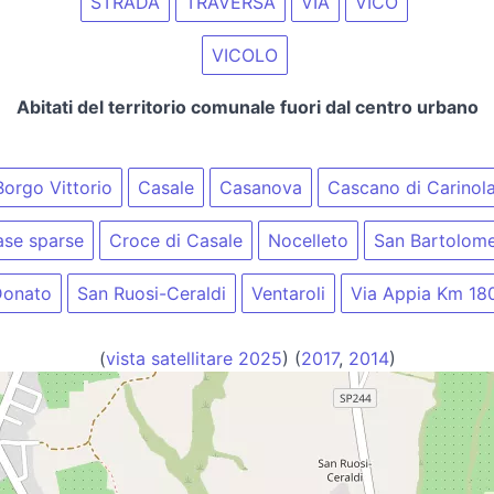
STRADA
TRAVERSA
VIA
VICO
VICOLO
Abitati del territorio comunale fuori dal centro urbano
Borgo Vittorio
Casale
Casanova
Cascano di Carinol
se sparse
Croce di Casale
Nocelleto
San Bartolom
Donato
San Ruosi-Ceraldi
Ventaroli
Via Appia Km 18
(
vista satellitare 2025
) (
2017
,
2014
)