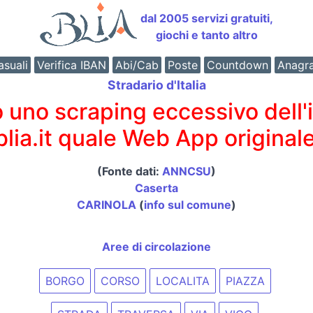
dal 2005 servizi gratuiti,
giochi e tanto altro
suali
Verifica IBAN
Abi/Cab
Poste
Countdown
Anagr
Stradario d'Italia
o scraping eccessivo dell'int
 blia.it quale Web App originale
(Fonte dati:
ANNCSU
)
Caserta
CARINOLA
(
info sul comune
)
Aree di circolazione
BORGO
CORSO
LOCALITA
PIAZZA