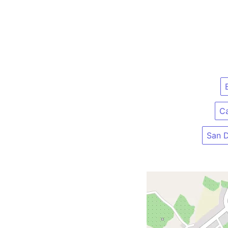
Ca
San 