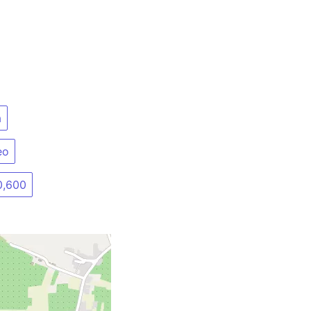
a
eo
0,600