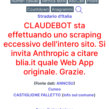
Numeri casuali
Verifica IBAN
Abi/Cab
Poste
Countdown
Anagrammi
Stradario d'Italia
CLAUDEBOT sta
effettuando uno scraping
eccessivo dell'intero sito. Si
invita Anthropic a citare
blia.it quale Web App
originale. Grazie.
(Fonte dati:
ANNCSU
)
Cuneo
CASTIGLIONE FALLETTO
(
info sul comune
)