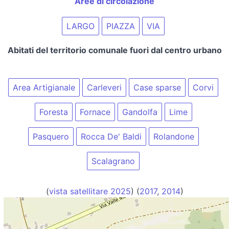
Aree di circolazione
LARGO
PIAZZA
VIA
Abitati del territorio comunale fuori dal centro urbano
Area Artigianale
Carleveri
Case sparse
Corvi
Foresta
Fornace
Gandolfa
Lime
Pasquero
Rocca De' Baldi
Rolandone
Scalagrano
(
vista satellitare 2025
) (
2017
,
2014
)