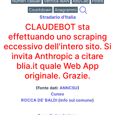
Numeri casuali
Verifica IBAN
Abi/Cab
Poste
Countdown
Anagrammi
Stradario d'Italia
CLAUDEBOT sta
effettuando uno scraping
eccessivo dell'intero sito. Si
invita Anthropic a citare
blia.it quale Web App
originale. Grazie.
(Fonte dati:
ANNCSU
)
Cuneo
ROCCA DE' BALDI
(
info sul comune
)