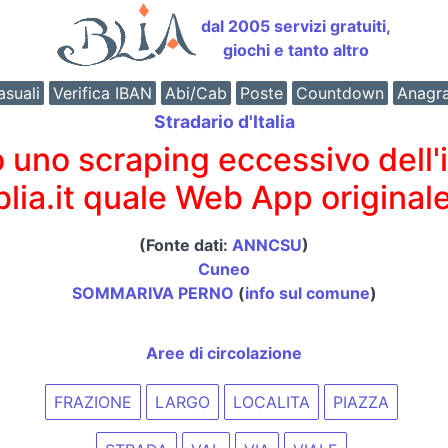
dal 2005 servizi gratuiti,
giochi e tanto altro
suali
Verifica IBAN
Abi/Cab
Poste
Countdown
Anagr
Stradario d'Italia
o scraping eccessivo dell'int
 blia.it quale Web App originale
(Fonte dati:
ANNCSU
)
Cuneo
SOMMARIVA PERNO
(
info sul comune
)
Aree di circolazione
FRAZIONE
LARGO
LOCALITA
PIAZZA