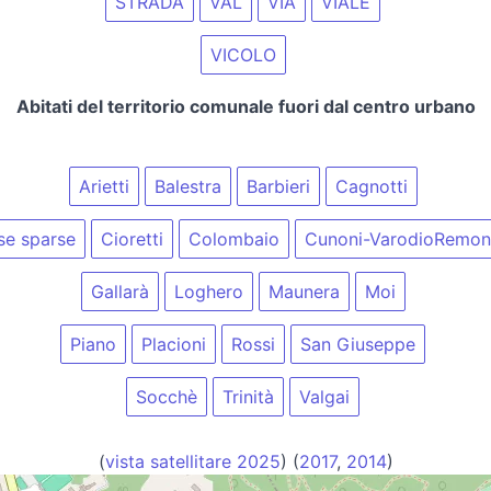
STRADA
VAL
VIA
VIALE
VICOLO
Abitati del territorio comunale fuori dal centro urbano
Arietti
Balestra
Barbieri
Cagnotti
se sparse
Cioretti
Colombaio
Cunoni-VarodioRemo
Gallarà
Loghero
Maunera
Moi
Piano
Placioni
Rossi
San Giuseppe
Socchè
Trinità
Valgai
(
vista satellitare 2025
) (
2017
,
2014
)