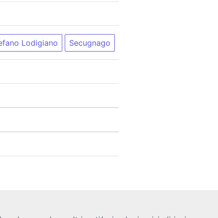
efano Lodigiano
Secugnago