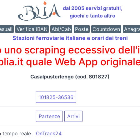
dal 2005 servizi gratuiti,
giochi e tanto altro
suali
Verifica IBAN
Abi/Cab
Poste
Countdown
Anagr
Stazioni ferroviarie italiane e orari dei treni
o scraping eccessivo dell'int
 blia.it quale Web App originale
Casalpusterlengo (cod. S01827)
101825-36536
Partenze
Arrivi
in tempo reale
OnTrack24