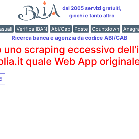
dal 2005 servizi gratuiti,
giochi e tanto altro
suali
Verifica IBAN
Abi/Cab
Poste
Countdown
Anagr
Ricerca banca e agenzia da codice ABI/CAB
o scraping eccessivo dell'int
 blia.it quale Web App originale
5