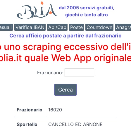
dal 2005 servizi gratuiti,
giochi e tanto altro
suali
Verifica IBAN
Abi/Cab
Poste
Countdown
Anagr
Cerca ufficio postale a partire dal frazionario
o scraping eccessivo dell'int
 blia.it quale Web App originale
Frazionario:
Frazionario
16020
Sportello
CANCELLO ED ARNONE