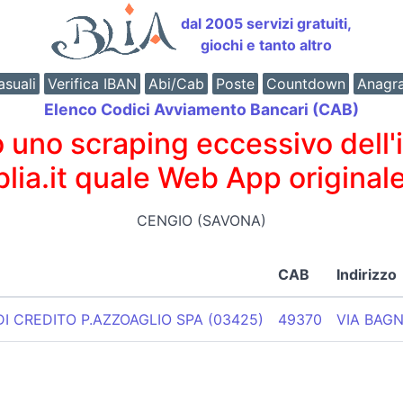
dal 2005 servizi gratuiti,
giochi e tanto altro
suali
Verifica IBAN
Abi/Cab
Poste
Countdown
Anagr
Elenco Codici Avviamento Bancari (CAB)
o scraping eccessivo dell'int
 blia.it quale Web App originale
CENGIO (SAVONA)
CAB
Indirizzo
I CREDITO P.AZZOAGLIO SPA (03425)
49370
VIA BAGN