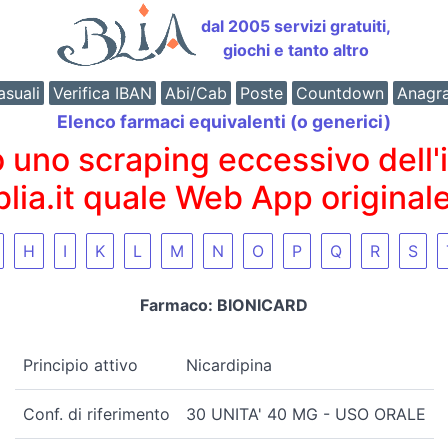
dal 2005 servizi gratuiti,
giochi e tanto altro
suali
Verifica IBAN
Abi/Cab
Poste
Countdown
Anagr
Elenco farmaci equivalenti (o generici)
o scraping eccessivo dell'int
 blia.it quale Web App originale
H
I
K
L
M
N
O
P
Q
R
S
Farmaco: BIONICARD
Principio attivo
Nicardipina
Conf. di riferimento
30 UNITA' 40 MG - USO ORALE