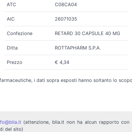
ATC
C08CA04
AIC
26071035
Confezione
RETARD 30 CAPSULE 40 MG
Ditta
ROTTAPHARM S.P.A.
Prezzo
€ 4,34
rmaceutiche, i dati sopra esposti hanno soltanto lo scopo d
nfo@blia.it
(attenzione, blia.it non ha alcun rapporto con b
ti del sito)