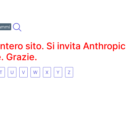
ammi
ero sito. Si invita Anthropic
. Grazie.
T
U
V
W
X
Y
Z