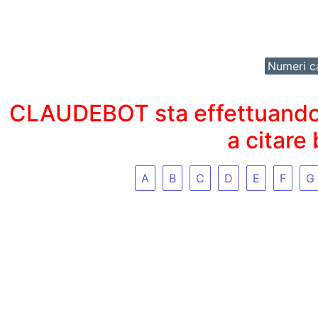
Numeri ca
CLAUDEBOT sta effettuando un
a citare
A
B
C
D
E
F
G