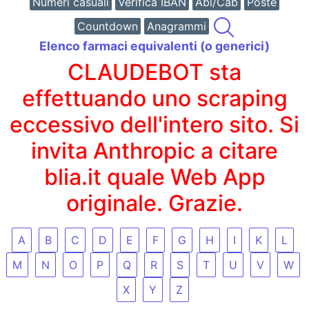
Numeri casuali
Verifica IBAN
Abi/Cab
Poste
Countdown
Anagrammi
Elenco farmaci equivalenti (o generici)
CLAUDEBOT sta
effettuando uno scraping
eccessivo dell'intero sito. Si
invita Anthropic a citare
blia.it quale Web App
originale. Grazie.
A
B
C
D
E
F
G
H
I
K
L
M
N
O
P
Q
R
S
T
U
V
W
X
Y
Z