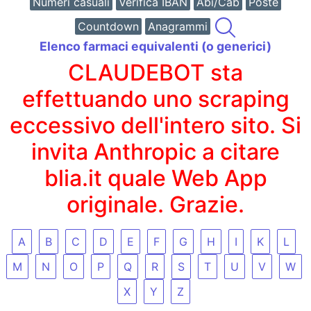
Numeri casuali
Verifica IBAN
Abi/Cab
Poste
Countdown
Anagrammi
Elenco farmaci equivalenti (o generici)
CLAUDEBOT sta
effettuando uno scraping
eccessivo dell'intero sito. Si
invita Anthropic a citare
blia.it quale Web App
originale. Grazie.
A
B
C
D
E
F
G
H
I
K
L
M
N
O
P
Q
R
S
T
U
V
W
X
Y
Z