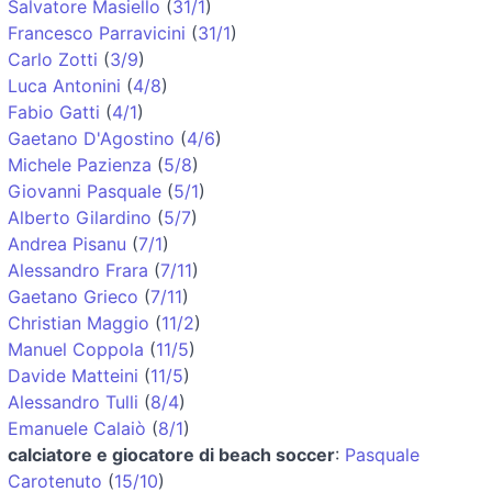
Salvatore Masiello
(
31/1
)
Francesco Parravicini
(
31/1
)
Carlo Zotti
(
3/9
)
Luca Antonini
(
4/8
)
Fabio Gatti
(
4/1
)
Gaetano D'Agostino
(
4/6
)
Michele Pazienza
(
5/8
)
Giovanni Pasquale
(
5/1
)
Alberto Gilardino
(
5/7
)
Andrea Pisanu
(
7/1
)
Alessandro Frara
(
7/11
)
Gaetano Grieco
(
7/11
)
Christian Maggio
(
11/2
)
Manuel Coppola
(
11/5
)
Davide Matteini
(
11/5
)
Alessandro Tulli
(
8/4
)
Emanuele Calaiò
(
8/1
)
calciatore e giocatore di beach soccer
:
Pasquale
Carotenuto
(
15/10
)