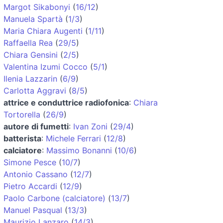
Margot Sikabonyi
(
16/12
)
Manuela Spartà
(
1/3
)
Maria Chiara Augenti
(
1/11
)
Raffaella Rea
(
29/5
)
Chiara Gensini
(
2/5
)
Valentina Izumi Cocco
(
5/1
)
Ilenia Lazzarin
(
6/9
)
Carlotta Aggravi
(
8/5
)
attrice e conduttrice radiofonica
:
Chiara
Tortorella
(
26/9
)
autore di fumetti
:
Ivan Zoni
(
29/4
)
batterista
:
Michele Ferrari
(
12/8
)
calciatore
:
Massimo Bonanni
(
10/6
)
Simone Pesce
(
10/7
)
Antonio Cassano
(
12/7
)
Pietro Accardi
(
12/9
)
Paolo Carbone (calciatore)
(
13/7
)
Manuel Pasqual
(
13/3
)
Maurizio Lanzaro
(
14/3
)