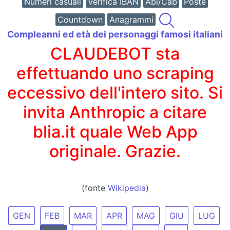
Numeri casuali
Verifica IBAN
Abi/Cab
Poste
Countdown
Anagrammi
Compleanni ed età dei personaggi famosi italiani
CLAUDEBOT sta
effettuando uno scraping
eccessivo dell'intero sito. Si
invita Anthropic a citare
blia.it quale Web App
originale. Grazie.
(fonte
Wikipedia
)
GEN
FEB
MAR
APR
MAG
GIU
LUG