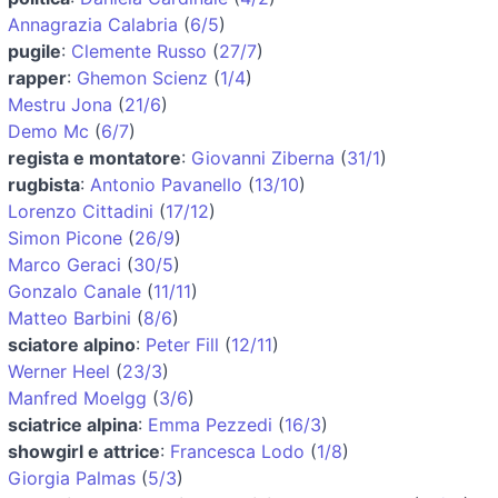
Annagrazia Calabria
(
6/5
)
pugile
:
Clemente Russo
(
27/7
)
rapper
:
Ghemon Scienz
(
1/4
)
Mestru Jona
(
21/6
)
Demo Mc
(
6/7
)
regista e montatore
:
Giovanni Ziberna
(
31/1
)
rugbista
:
Antonio Pavanello
(
13/10
)
Lorenzo Cittadini
(
17/12
)
Simon Picone
(
26/9
)
Marco Geraci
(
30/5
)
Gonzalo Canale
(
11/11
)
Matteo Barbini
(
8/6
)
sciatore alpino
:
Peter Fill
(
12/11
)
Werner Heel
(
23/3
)
Manfred Moelgg
(
3/6
)
sciatrice alpina
:
Emma Pezzedi
(
16/3
)
showgirl e attrice
:
Francesca Lodo
(
1/8
)
Giorgia Palmas
(
5/3
)