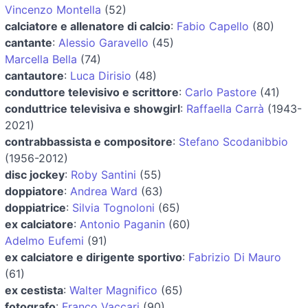
Vincenzo Montella
(52)
calciatore e allenatore di calcio
:
Fabio Capello
(80)
cantante
:
Alessio Garavello
(45)
Marcella Bella
(74)
cantautore
:
Luca Dirisio
(48)
conduttore televisivo e scrittore
:
Carlo Pastore
(41)
conduttrice televisiva e showgirl
:
Raffaella Carrà
(1943-
2021)
contrabbassista e compositore
:
Stefano Scodanibbio
(1956-2012)
disc jockey
:
Roby Santini
(55)
doppiatore
:
Andrea Ward
(63)
doppiatrice
:
Silvia Tognoloni
(65)
ex calciatore
:
Antonio Paganin
(60)
Adelmo Eufemi
(91)
ex calciatore e dirigente sportivo
:
Fabrizio Di Mauro
(61)
ex cestista
:
Walter Magnifico
(65)
fotografo
:
Franco Vaccari
(90)