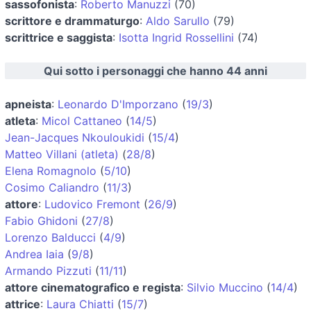
sassofonista
:
Roberto Manuzzi
(70)
scrittore e drammaturgo
:
Aldo Sarullo
(79)
scrittrice e saggista
:
Isotta Ingrid Rossellini
(74)
Qui sotto i personaggi che hanno 44 anni
apneista
:
Leonardo D'Imporzano
(
19/3
)
atleta
:
Micol Cattaneo
(
14/5
)
Jean-Jacques Nkouloukidi
(
15/4
)
Matteo Villani (atleta)
(
28/8
)
Elena Romagnolo
(
5/10
)
Cosimo Caliandro
(
11/3
)
attore
:
Ludovico Fremont
(
26/9
)
Fabio Ghidoni
(
27/8
)
Lorenzo Balducci
(
4/9
)
Andrea Iaia
(
9/8
)
Armando Pizzuti
(
11/11
)
attore cinematografico e regista
:
Silvio Muccino
(
14/4
)
attrice
:
Laura Chiatti
(
15/7
)