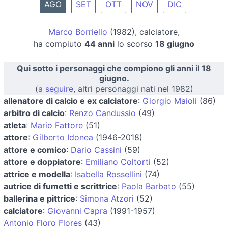
AGO
SET
OTT
NOV
DIC
Marco Borriello
(1982), calciatore,
ha compiuto
44 anni
lo scorso
18 giugno
Qui sotto i personaggi che compiono gli anni il 18
giugno.
(
a seguire
, altri personaggi nati nel 1982)
allenatore di calcio e ex calciatore
:
Giorgio Maioli
(86)
arbitro di calcio
:
Renzo Candussio
(49)
atleta
:
Mario Fattore
(51)
attore
:
Gilberto Idonea
(1946-2018)
attore e comico
:
Dario Cassini
(59)
attore e doppiatore
:
Emiliano Coltorti
(52)
attrice e modella
:
Isabella Rossellini
(74)
autrice di fumetti e scrittrice
:
Paola Barbato
(55)
ballerina e pittrice
:
Simona Atzori
(52)
calciatore
:
Giovanni Capra
(1991-1957)
Antonio Floro Flores
(43)