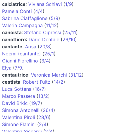
calciatrice
:
Viviana Schiavi
(
1/9
)
Pamela Conti
(
4/4
)
Sabrina Ciaffaglione
(
5/9
)
Valeria Campagna
(
11/12
)
canoista
:
Stefano Cipressi
(
25/11
)
canottiere
:
Dario Dentale
(
26/10
)
cantante
:
Arisa
(
20/8
)
Noemi (cantante)
(
25/1
)
Gianni Fiorellino
(
3/4
)
Elya
(
7/9
)
cantautrice
:
Veronica Marchi
(
31/12
)
cestista
:
Robert Fultz
(
14/2
)
Luca Sottana
(
16/7
)
Marco Passera
(
18/2
)
David Brkic
(
19/7
)
Simona Antonelli
(
26/4
)
Valentina Piroli
(
28/6
)
Simone Flamini
(
2/4
)
Valentina Siccardi
(
2/4
)