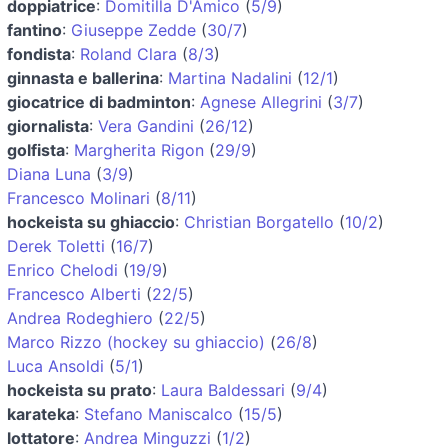
doppiatrice
:
Domitilla D'Amico
(
5/9
)
fantino
:
Giuseppe Zedde
(
30/7
)
fondista
:
Roland Clara
(
8/3
)
ginnasta e ballerina
:
Martina Nadalini
(
12/1
)
giocatrice di badminton
:
Agnese Allegrini
(
3/7
)
giornalista
:
Vera Gandini
(
26/12
)
golfista
:
Margherita Rigon
(
29/9
)
Diana Luna
(
3/9
)
Francesco Molinari
(
8/11
)
hockeista su ghiaccio
:
Christian Borgatello
(
10/2
)
Derek Toletti
(
16/7
)
Enrico Chelodi
(
19/9
)
Francesco Alberti
(
22/5
)
Andrea Rodeghiero
(
22/5
)
Marco Rizzo (hockey su ghiaccio)
(
26/8
)
Luca Ansoldi
(
5/1
)
hockeista su prato
:
Laura Baldessari
(
9/4
)
karateka
:
Stefano Maniscalco
(
15/5
)
lottatore
:
Andrea Minguzzi
(
1/2
)