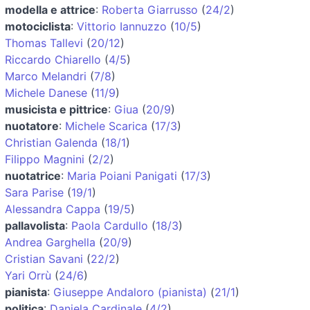
modella e attrice
:
Roberta Giarrusso
(
24/2
)
motociclista
:
Vittorio Iannuzzo
(
10/5
)
Thomas Tallevi
(
20/12
)
Riccardo Chiarello
(
4/5
)
Marco Melandri
(
7/8
)
Michele Danese
(
11/9
)
musicista e pittrice
:
Giua
(
20/9
)
nuotatore
:
Michele Scarica
(
17/3
)
Christian Galenda
(
18/1
)
Filippo Magnini
(
2/2
)
nuotatrice
:
Maria Poiani Panigati
(
17/3
)
Sara Parise
(
19/1
)
Alessandra Cappa
(
19/5
)
pallavolista
:
Paola Cardullo
(
18/3
)
Andrea Garghella
(
20/9
)
Cristian Savani
(
22/2
)
Yari Orrù
(
24/6
)
pianista
:
Giuseppe Andaloro (pianista)
(
21/1
)
politica
:
Daniela Cardinale
(
4/2
)