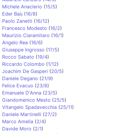
Michele Anaclerio
(
15/5
)
Eder Baù
(
16/8
)
Paolo Zanetti
(
16/12
)
Francesco Modesto
(
16/2
)
Maurizio Ciaramitaro
(
16/1
)
Angelo Rea
(
16/6
)
Giuseppe Ingrosso
(
17/5
)
Rocco Sabato
(
19/4
)
Riccardo Colombo
(
1/12
)
Joachim De Gasperi
(
20/5
)
Daniele Degano
(
21/9
)
Felice Evacuo
(
23/8
)
Emanuele D'Anna
(
23/5
)
Giandomenico Mesto
(
25/5
)
Vitangelo Spadavecchia
(
25/11
)
Daniele Martinelli
(
27/2
)
Marco Amelia
(
2/4
)
Davide Moro
(
2/1
)