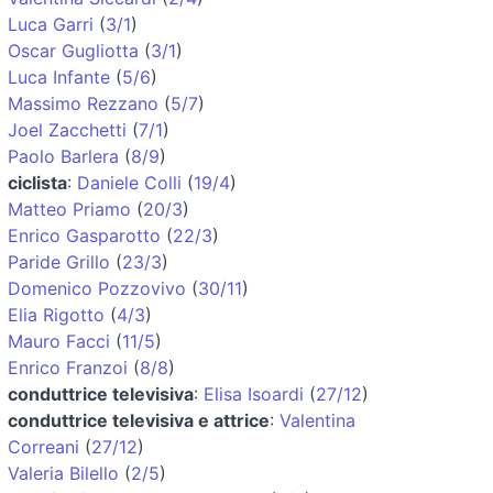
Luca Garri
(
3/1
)
Oscar Gugliotta
(
3/1
)
Luca Infante
(
5/6
)
Massimo Rezzano
(
5/7
)
Joel Zacchetti
(
7/1
)
Paolo Barlera
(
8/9
)
ciclista
:
Daniele Colli
(
19/4
)
Matteo Priamo
(
20/3
)
Enrico Gasparotto
(
22/3
)
Paride Grillo
(
23/3
)
Domenico Pozzovivo
(
30/11
)
Elia Rigotto
(
4/3
)
Mauro Facci
(
11/5
)
Enrico Franzoi
(
8/8
)
conduttrice televisiva
:
Elisa Isoardi
(
27/12
)
conduttrice televisiva e attrice
:
Valentina
Correani
(
27/12
)
Valeria Bilello
(
2/5
)