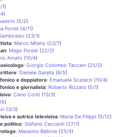
/1
)
/4
)
vestrin
(
5/2
)
a Fornili
(
4/11
)
 Gambirasio
(
23/1
)
tista
:
Marco Milano
(
23/7
)
man
:
Mago Forest
(
22/2
)
lvio Amato
(
10/4
)
usicologo
:
Giorgio Colombo Taccani
(
25/2
)
rittore
:
Daniele Garella
(
8/5
)
fonico e doppiatore
:
Emanuele Scatarzi
(
10/4
)
fonico e giornalista
:
Roberto Rizzato
(
5/1
)
isivo
:
Carlo Conti
(
13/3
)
/6
)
ci
(
3/3
)
isiva e autrice televisiva
:
Maria De Filippi
(
5/12
)
e politico
:
Stefano Ceccanti
(
27/1
)
inologo
:
Massimo Ballone
(
25/4
)