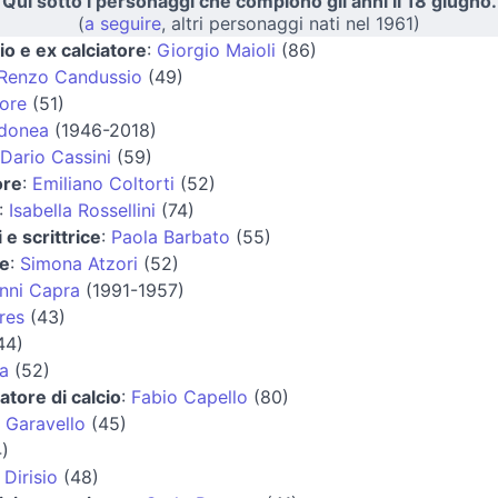
Qui sotto i personaggi che compiono gli anni il 18 giugno.
(
a seguire
, altri personaggi nati nel 1961)
io e ex calciatore
:
Giorgio Maioli
(86)
Renzo Candussio
(49)
ore
(51)
Idonea
(1946-2018)
Dario Cassini
(59)
ore
:
Emiliano Coltorti
(52)
:
Isabella Rossellini
(74)
 e scrittrice
:
Paola Barbato
(55)
ce
:
Simona Atzori
(52)
nni Capra
(1991-1957)
res
(43)
44)
a
(52)
atore di calcio
:
Fabio Capello
(80)
 Garavello
(45)
)
Dirisio
(48)