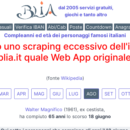
dal 2005 servizi gratuiti,
giochi e tanto altro
suali
Verifica IBAN
Abi/Cab
Poste
Countdown
Anagr
Compleanni ed età dei personaggi famosi italiani
o scraping eccessivo dell'int
 blia.it quale Web App originale
(fonte
Wikipedia
)
MAR
APR
MAG
GIU
LUG
AGO
SET
OT
Walter Magnifico
(1961), ex cestista,
ha compiuto
65 anni
lo scorso
18 giugno