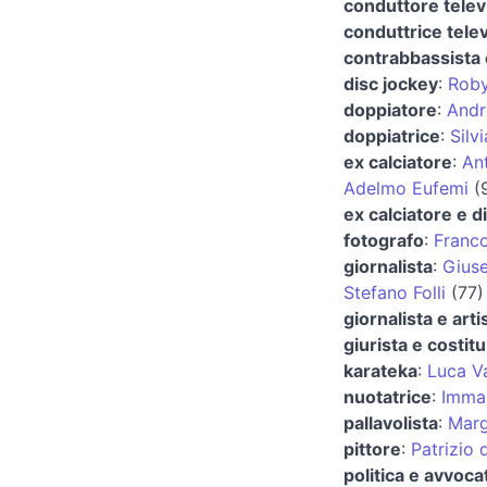
conduttore televi
conduttrice telev
contrabbassista
disc jockey
:
Roby
doppiatore
:
Andr
doppiatrice
:
Silv
ex calciatore
:
An
Adelmo Eufemi
(9
ex calciatore e d
fotografo
:
Franco
giornalista
:
Giuse
Stefano Folli
(77)
giornalista e arti
giurista e costitu
karateka
:
Luca Va
nuotatrice
:
Immac
pallavolista
:
Marg
pittore
:
Patrizio d
politica e avvoca