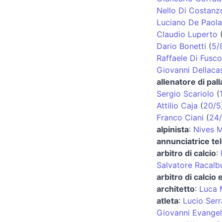
Nello Di Costanz
Luciano De Paola
Claudio Luperto
Dario Bonetti
(
5/
Raffaele Di Fusco
Giovanni Dellaca
allenatore di pal
Sergio Scariolo
(
Attilio Caja
(
20/5
Franco Ciani
(
24
alpinista
:
Nives M
annunciatrice tel
arbitro di calcio
:
Salvatore Racalb
arbitro di calcio
architetto
:
Luca 
atleta
:
Lucio Serr
Giovanni Evangeli