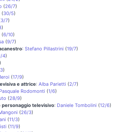
o
(
26/7
)
(
30/5
)
(
3/7
)
8
)
(
6/10
)
sa
(
9/7
)
lacanestro
:
Stefano Pillastrini
(
19/7
)
1/4
)
)
/3
)
eroi
(
17/9
)
evisiva e attrice
:
Alba Parietti
(
2/7
)
Pasquale Rodomonti
(
1/6
)
uto
(
28/9
)
 e personaggio televisivo
:
Daniele Tombolini
(
12/6
)
Mangoni
(
26/3
)
ani
(
11/3
)
sti
(
11/9
)