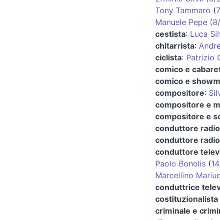
Tony Tammaro
(
7
Manuele Pepe
(
8
cestista
:
Luca Sil
chitarrista
:
Andre
ciclista
:
Patrizio
comico e cabaret
comico e show
compositore
:
Si
compositore e m
compositore e sc
conduttore radio
conduttore radio
conduttore telev
Paolo Bonolis
(
14
Marcellino Mariuc
conduttrice telev
costituzionalista 
criminale e crim