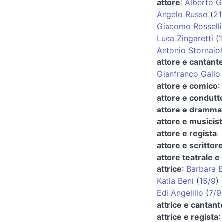
attore
:
Alberto G
Angelo Russo
(
21
Giacomo Rosselli
Luca Zingaretti
(
1
Antonio Stornaio
attore e cantant
Gianfranco Gallo
attore e comico
:
attore e condutt
attore e dramma
attore e musicis
attore e regista
:
attore e scrittor
attore teatrale e
attrice
:
Barbara E
Katia Beni
(
15/9
)
Edi Angelillo
(
7/9
attrice e cantant
attrice e regista