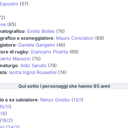
Esposito
(57)
72)
ona
(85)
matografico
:
Emilio Bolles
(76)
grafico e sceneggiatore
:
Mauro Conciatori
(69)
giatore
:
Daniele Gangemi
(46)
tore di rugby
:
Giancarlo Pivetta
(69)
berto Manuzzi
(70)
mmaturgo
:
Aldo Sarullo
(79)
ista
:
Isotta Ingrid Rossellini
(74)
Qui sotto i personaggi che hanno 65 anni
io e ex calciatore
:
Renzo Gobbo
(
13/1
)
15/11
)
7/6
)
(
18/2
)
ni
(
24/2
)