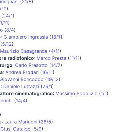
imignani
(
21/8
)
/10
)
(
24/1
)
1/11
)
lo
(
8/4
)
e
:
Giampiero Ingrassia
(
18/11
)
(
5/12
)
Maurizio Casagrande
(
4/11
)
ore radiofonico
:
Marco Presta
(
11/11
)
turgo
:
Carlo Presotto
(
14/7
)
ta
:
Andrea Prodan
(
16/11
)
Giovanni Boncoddo
(
19/12
)
e
:
Daniele Luttazzi
(
26/1
)
 attore cinematografico
:
Massimo Popolizio
(
1/1
)
nrichi
(
14/4
)
)
e
:
Laura Marinoni
(
28/5
)
:
Giusi Cataldo
(
5/9
)