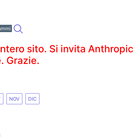
ammi
ero sito. Si invita Anthropic
. Grazie.
T
NOV
DIC