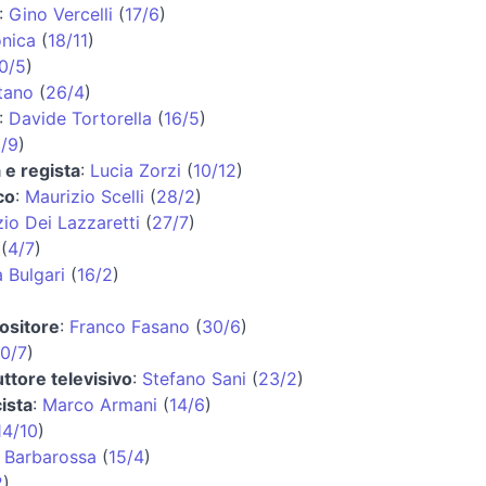
:
Gino Vercelli
(
17/6
)
onica
(
18/11
)
0/5
)
tano
(
26/4
)
:
Davide Tortorella
(
16/5
)
/9
)
 e regista
:
Lucia Zorzi
(
10/12
)
co
:
Maurizio Scelli
(
28/2
)
io Dei Lazzaretti
(
27/7
)
(
4/7
)
a Bulgari
(
16/2
)
ositore
:
Franco Fasano
(
30/6
)
0/7
)
ttore televisivo
:
Stefano Sani
(
23/2
)
ista
:
Marco Armani
(
14/6
)
14/10
)
 Barbarossa
(
15/4
)
2
)