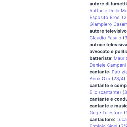
autore di fumetti
Raffaele Della M
Esposito Bros.
(
2
Giampiero Caser
autore televisivo
Claudio Fasulo
(
3
autrice televisiva
avvocato e politi
batterista
:
Mauriz
Daniele Campani
cantante
:
Patrizi
Anna Oxa
(
28/4
)
cantante e comp
Elio (cantante)
(
3
cantante e condu
cantante e music
Gegé Telesforo
(
cantautore
:
Luca
Erminio Sinni
(
5/