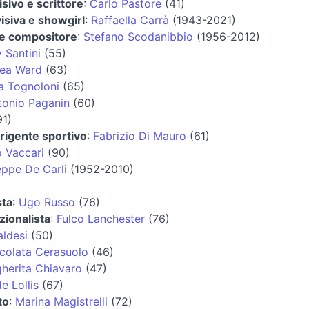
sivo e scrittore
:
Carlo Pastore
(41)
isiva e showgirl
:
Raffaella Carrà
(1943-2021)
 e compositore
:
Stefano Scodanibbio
(1956-2012)
 Santini
(55)
ea Ward
(63)
ia Tognoloni
(65)
tonio Paganin
(60)
1)
irigente sportivo
:
Fabrizio Di Mauro
(61)
 Vaccari
(90)
ppe De Carli
(1952-2010)
sta
:
Ugo Russo
(76)
zionalista
:
Fulco Lanchester
(76)
ldesi
(50)
olata Cerasuolo
(46)
herita Chiavaro
(47)
e Lollis
(67)
to
:
Marina Magistrelli
(72)