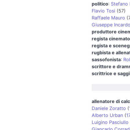
politico
:
Stefano 
Flavio Tosi
(57)
Raffaele Mauro
(
Giuseppe Incard
produttore cine
regista cinemato
regista e sceneg
rugbista e allena
sassofonista
:
Ro
scrittore e dra
scrittrice e sagg
allenatore di calc
Daniele Zoratto
(
Alberto Urban
(
1
Luigino Pasciullo
Giancarlo Corradi