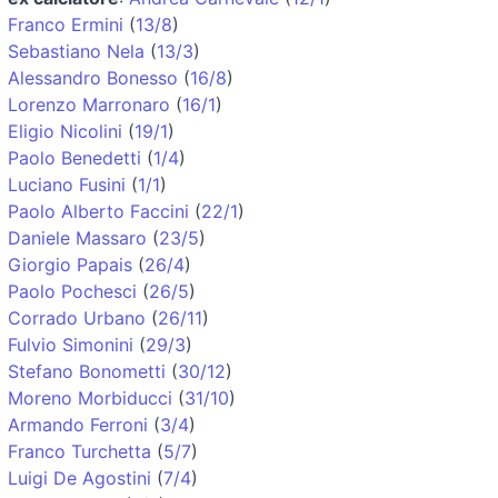
Franco Ermini
(
13/8
)
Sebastiano Nela
(
13/3
)
Alessandro Bonesso
(
16/8
)
Lorenzo Marronaro
(
16/1
)
Eligio Nicolini
(
19/1
)
Paolo Benedetti
(
1/4
)
Luciano Fusini
(
1/1
)
Paolo Alberto Faccini
(
22/1
)
Daniele Massaro
(
23/5
)
Giorgio Papais
(
26/4
)
Paolo Pochesci
(
26/5
)
Corrado Urbano
(
26/11
)
Fulvio Simonini
(
29/3
)
Stefano Bonometti
(
30/12
)
Moreno Morbiducci
(
31/10
)
Armando Ferroni
(
3/4
)
Franco Turchetta
(
5/7
)
Luigi De Agostini
(
7/4
)