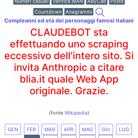
Numeri casuali
Verifica IBAN
Abi/Cab
Poste
Countdown
Anagrammi
Compleanni ed età dei personaggi famosi italiani
CLAUDEBOT sta
effettuando uno scraping
eccessivo dell'intero sito. Si
invita Anthropic a citare
blia.it quale Web App
originale. Grazie.
(fonte
Wikipedia
)
GEN
FEB
MAR
APR
MAG
GIU
LUG