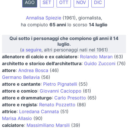
AGO
SET
OTT
NOV
DIC
Annalisa Spiezie
(1961), giornalista,
ha compiuto
65 anni
lo scorso
14 luglio
Qui sotto i personaggi che compiono gli anni il 14
luglio.
(
a seguire
, altri personaggi nati nel 1961)
allenatore di calcio e ex calciatore
:
Rolando Maran
(63)
architetto e storico dell'architettura
:
Guido Zucconi
(76)
attore
:
Andrea Bosca
(46)
Germano Bellavia
(56)
attore e cantante
:
Pietro Pignatelli
(55)
attore e comico
:
Giovanni Cacioppo
(61)
attore e drammaturgo
:
Carlo Presotto
(65)
attore e regista
:
Renato Pozzetto
(86)
attrice
:
Loredana Cannata
(51)
Marisa Allasio
(90)
calciatore
:
Massimiliano Marsili
(39)