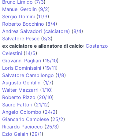
Bruno Limido
(
7/3
)
Manuel Gerolin
(
9/2
)
Sergio Domini
(
11/3
)
Roberto Bocchino
(
8/4
)
Andrea Salvadori (calciatore)
(
8/4
)
Salvatore Pesce
(
8/3
)
ex calciatore e allenatore di calcio
:
Costanzo
Celestini
(
14/5
)
Giovanni Pagliari
(
15/10
)
Loris Dominissini
(
19/11
)
Salvatore Campilongo
(
1/8
)
Augusto Gentilini
(
1/7
)
Walter Mazzarri
(
1/10
)
Roberto Rizzo
(
20/10
)
Sauro Fattori
(
21/12
)
Angelo Colombo
(
24/2
)
Giancarlo Camolese
(
25/2
)
Ricardo Paciocco
(
25/3
)
Ezio Gelain
(
29/1
)