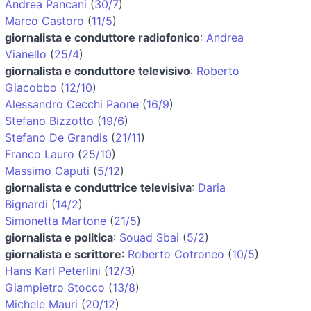
Andrea Pancani
(
30/7
)
Marco Castoro
(
11/5
)
giornalista e conduttore radiofonico
:
Andrea
Vianello
(
25/4
)
giornalista e conduttore televisivo
:
Roberto
Giacobbo
(
12/10
)
Alessandro Cecchi Paone
(
16/9
)
Stefano Bizzotto
(
19/6
)
Stefano De Grandis
(
21/11
)
Franco Lauro
(
25/10
)
Massimo Caputi
(
5/12
)
giornalista e conduttrice televisiva
:
Daria
Bignardi
(
14/2
)
Simonetta Martone
(
21/5
)
giornalista e politica
:
Souad Sbai
(
5/2
)
giornalista e scrittore
:
Roberto Cotroneo
(
10/5
)
Hans Karl Peterlini
(
12/3
)
Giampietro Stocco
(
13/8
)
Michele Mauri
(
20/12
)