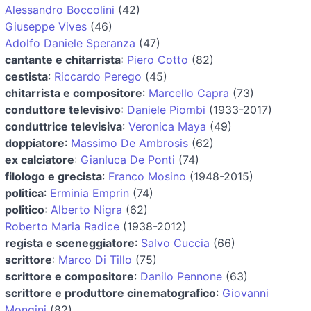
Alessandro Boccolini
(42)
Giuseppe Vives
(46)
Adolfo Daniele Speranza
(47)
cantante e chitarrista
:
Piero Cotto
(82)
cestista
:
Riccardo Perego
(45)
chitarrista e compositore
:
Marcello Capra
(73)
conduttore televisivo
:
Daniele Piombi
(1933-2017)
conduttrice televisiva
:
Veronica Maya
(49)
doppiatore
:
Massimo De Ambrosis
(62)
ex calciatore
:
Gianluca De Ponti
(74)
filologo e grecista
:
Franco Mosino
(1948-2015)
politica
:
Erminia Emprin
(74)
politico
:
Alberto Nigra
(62)
Roberto Maria Radice
(1938-2012)
regista e sceneggiatore
:
Salvo Cuccia
(66)
scrittore
:
Marco Di Tillo
(75)
scrittore e compositore
:
Danilo Pennone
(63)
scrittore e produttore cinematografico
:
Giovanni
Mongini
(82)