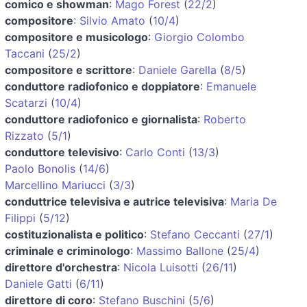
comico e showman
:
Mago Forest
(
22/2
)
compositore
:
Silvio Amato
(
10/4
)
compositore e musicologo
:
Giorgio Colombo
Taccani
(
25/2
)
compositore e scrittore
:
Daniele Garella
(
8/5
)
conduttore radiofonico e doppiatore
:
Emanuele
Scatarzi
(
10/4
)
conduttore radiofonico e giornalista
:
Roberto
Rizzato
(
5/1
)
conduttore televisivo
:
Carlo Conti
(
13/3
)
Paolo Bonolis
(
14/6
)
Marcellino Mariucci
(
3/3
)
conduttrice televisiva e autrice televisiva
:
Maria De
Filippi
(
5/12
)
costituzionalista e politico
:
Stefano Ceccanti
(
27/1
)
criminale e criminologo
:
Massimo Ballone
(
25/4
)
direttore d'orchestra
:
Nicola Luisotti
(
26/11
)
Daniele Gatti
(
6/11
)
direttore di coro
:
Stefano Buschini
(
5/6
)