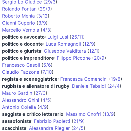
Sergio Lo Giudice
(
29/3
)
Rolando Fontan
(
29/9
)
Roberto Menia
(
3/12
)
Gianni Cuperlo
(
3/9
)
Marcello Vernola
(
4/3
)
politico e avvocato
:
Luigi Lusi
(
25/11
)
politico e docente
:
Luca Romagnoli
(
12/9
)
politico e giurista
:
Giuseppe Valditara
(
12/1
)
politico e imprenditore
:
Filippo Piccone
(
20/9
)
Francesco Casoli
(
5/6
)
Claudio Fazzone
(
7/10
)
regista e sceneggiatrice
:
Francesca Comencini
(
19/8
)
rugbista e allenatore di rugby
:
Daniele Tebaldi
(
24/4
)
Mauro Gardin
(
27/3
)
Alessandro Ghini
(
4/5
)
Antonio Colella
(
4/9
)
saggista e critico letterario
:
Massimo Onofri
(
13/9
)
sassofonista
:
Fabrizio Paoletti
(
21/9
)
scacchista
:
Alessandra Riegler
(
24/5
)