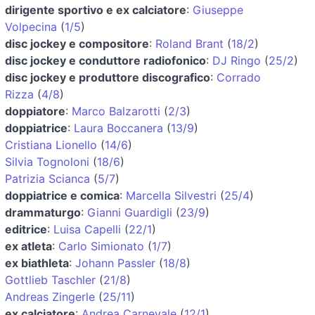
dirigente sportivo e ex calciatore
:
Giuseppe
Volpecina
(
1/5
)
disc jockey e compositore
:
Roland Brant
(
18/2
)
disc jockey e conduttore radiofonico
:
DJ Ringo
(
25/2
)
disc jockey e produttore discografico
:
Corrado
Rizza
(
4/8
)
doppiatore
:
Marco Balzarotti
(
2/3
)
doppiatrice
:
Laura Boccanera
(
13/9
)
Cristiana Lionello
(
14/6
)
Silvia Tognoloni
(
18/6
)
Patrizia Scianca
(
5/7
)
doppiatrice e comica
:
Marcella Silvestri
(
25/4
)
drammaturgo
:
Gianni Guardigli
(
23/9
)
editrice
:
Luisa Capelli
(
22/1
)
ex atleta
:
Carlo Simionato
(
1/7
)
ex biathleta
:
Johann Passler
(
18/8
)
Gottlieb Taschler
(
21/8
)
Andreas Zingerle
(
25/11
)
ex calciatore
:
Andrea Carnevale
(
12/1
)