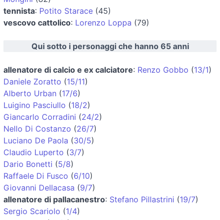
tennista
:
Potito Starace
(45)
vescovo cattolico
:
Lorenzo Loppa
(79)
Qui sotto i personaggi che hanno 65 anni
allenatore di calcio e ex calciatore
:
Renzo Gobbo
(
13/1
)
Daniele Zoratto
(
15/11
)
Alberto Urban
(
17/6
)
Luigino Pasciullo
(
18/2
)
Giancarlo Corradini
(
24/2
)
Nello Di Costanzo
(
26/7
)
Luciano De Paola
(
30/5
)
Claudio Luperto
(
3/7
)
Dario Bonetti
(
5/8
)
Raffaele Di Fusco
(
6/10
)
Giovanni Dellacasa
(
9/7
)
allenatore di pallacanestro
:
Stefano Pillastrini
(
19/7
)
Sergio Scariolo
(
1/4
)