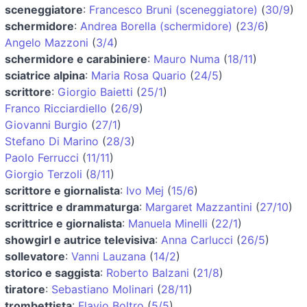
sceneggiatore
:
Francesco Bruni (sceneggiatore)
(
30/9
)
schermidore
:
Andrea Borella (schermidore)
(
23/6
)
Angelo Mazzoni
(
3/4
)
schermidore e carabiniere
:
Mauro Numa
(
18/11
)
sciatrice alpina
:
Maria Rosa Quario
(
24/5
)
scrittore
:
Giorgio Baietti
(
25/1
)
Franco Ricciardiello
(
26/9
)
Giovanni Burgio
(
27/1
)
Stefano Di Marino
(
28/3
)
Paolo Ferrucci
(
11/11
)
Giorgio Terzoli
(
8/11
)
scrittore e giornalista
:
Ivo Mej
(
15/6
)
scrittrice e drammaturga
:
Margaret Mazzantini
(
27/10
)
scrittrice e giornalista
:
Manuela Minelli
(
22/1
)
showgirl e autrice televisiva
:
Anna Carlucci
(
26/5
)
sollevatore
:
Vanni Lauzana
(
14/2
)
storico e saggista
:
Roberto Balzani
(
21/8
)
tiratore
:
Sebastiano Molinari
(
28/11
)
trombettista
:
Flavio Boltro
(
5/5
)