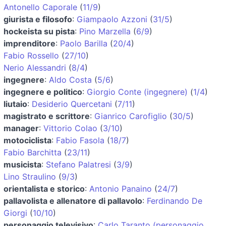
Antonello Caporale
(
11/9
)
giurista e filosofo
:
Giampaolo Azzoni
(
31/5
)
hockeista su pista
:
Pino Marzella
(
6/9
)
imprenditore
:
Paolo Barilla
(
20/4
)
Fabio Rossello
(
27/10
)
Nerio Alessandri
(
8/4
)
ingegnere
:
Aldo Costa
(
5/6
)
ingegnere e politico
:
Giorgio Conte (ingegnere)
(
1/4
)
liutaio
:
Desiderio Quercetani
(
7/11
)
magistrato e scrittore
:
Gianrico Carofiglio
(
30/5
)
manager
:
Vittorio Colao
(
3/10
)
motociclista
:
Fabio Fasola
(
18/7
)
Fabio Barchitta
(
23/11
)
musicista
:
Stefano Palatresi
(
3/9
)
Lino Straulino
(
9/3
)
orientalista e storico
:
Antonio Panaino
(
24/7
)
pallavolista e allenatore di pallavolo
:
Ferdinando De
Giorgi
(
10/10
)
personaggio televisivo
:
Carlo Taranto (personaggio