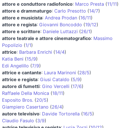
attore e conduttore radiofonico
:
Marco Presta
(
11/11
)
attore e drammaturgo
:
Carlo Presotto
(
14/7
)
attore e musicista
:
Andrea Prodan
(
16/11
)
attore e regista
:
Giovanni Boncoddo
(
19/12
)
attore e scrittore
:
Daniele Luttazzi
(
26/1
)
attore teatrale e attore cinematografico
:
Massimo
Popolizio
(
1/1
)
attrice
:
Barbara Enrichi
(
14/4
)
Katia Beni
(
15/9
)
Edi Angelillo
(
7/9
)
attrice e cantante
:
Laura Marinoni
(
28/5
)
attrice e regista
:
Giusi Cataldo
(
5/9
)
autore di fumetti
:
Gino Vercelli
(
17/6
)
Raffaele Della Monica
(
18/11
)
Esposito Bros.
(
20/5
)
Giampiero Casertano
(
26/4
)
autore televisivo
:
Davide Tortorella
(
16/5
)
Claudio Fasulo
(
3/9
)
autrice televisiva e regista
:
Lucia Zorzi
(
10/12
)