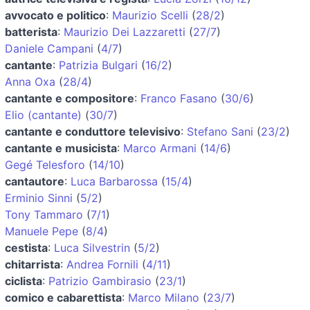
avvocato e politico
:
Maurizio Scelli
(
28/2
)
batterista
:
Maurizio Dei Lazzaretti
(
27/7
)
Daniele Campani
(
4/7
)
cantante
:
Patrizia Bulgari
(
16/2
)
Anna Oxa
(
28/4
)
cantante e compositore
:
Franco Fasano
(
30/6
)
Elio (cantante)
(
30/7
)
cantante e conduttore televisivo
:
Stefano Sani
(
23/2
)
cantante e musicista
:
Marco Armani
(
14/6
)
Gegé Telesforo
(
14/10
)
cantautore
:
Luca Barbarossa
(
15/4
)
Erminio Sinni
(
5/2
)
Tony Tammaro
(
7/1
)
Manuele Pepe
(
8/4
)
cestista
:
Luca Silvestrin
(
5/2
)
chitarrista
:
Andrea Fornili
(
4/11
)
ciclista
:
Patrizio Gambirasio
(
23/1
)
comico e cabarettista
:
Marco Milano
(
23/7
)