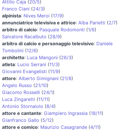
Attilio Caja
(
20/5
)
Franco Ciani
(
24/3
)
alpinista
:
Nives Meroi
(
17/9
)
annunciatrice televisiva e attrice
:
Alba Parietti
(
2/7
)
arbitro di calcio
:
Pasquale Rodomonti
(
1/6
)
Salvatore Racalbuto
(
28/9
)
arbitro di calcio e personaggio televisivo
:
Daniele
Tombolini
(
12/6
)
architetto
:
Luca Mangoni
(
26/3
)
atleta
:
Lucio Serrani
(
11/3
)
Giovanni Evangelisti
(
11/9
)
attore
:
Alberto Gimignani
(
21/8
)
Angelo Russo
(
21/10
)
Giacomo Rosselli
(
24/1
)
Luca Zingaretti
(
11/11
)
Antonio Stornaiolo
(
8/4
)
attore e cantante
:
Giampiero Ingrassia
(
18/11
)
Gianfranco Gallo
(
5/12
)
attore e comico
:
Maurizio Casagrande
(
4/11
)