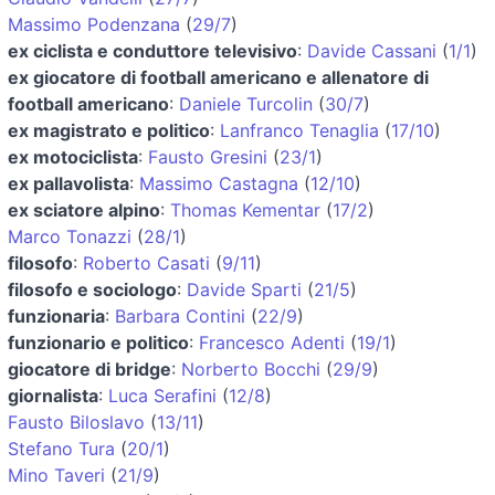
Massimo Podenzana
(
29/7
)
ex ciclista e conduttore televisivo
:
Davide Cassani
(
1/1
)
ex giocatore di football americano e allenatore di
football americano
:
Daniele Turcolin
(
30/7
)
ex magistrato e politico
:
Lanfranco Tenaglia
(
17/10
)
ex motociclista
:
Fausto Gresini
(
23/1
)
ex pallavolista
:
Massimo Castagna
(
12/10
)
ex sciatore alpino
:
Thomas Kementar
(
17/2
)
Marco Tonazzi
(
28/1
)
filosofo
:
Roberto Casati
(
9/11
)
filosofo e sociologo
:
Davide Sparti
(
21/5
)
funzionaria
:
Barbara Contini
(
22/9
)
funzionario e politico
:
Francesco Adenti
(
19/1
)
giocatore di bridge
:
Norberto Bocchi
(
29/9
)
giornalista
:
Luca Serafini
(
12/8
)
Fausto Biloslavo
(
13/11
)
Stefano Tura
(
20/1
)
Mino Taveri
(
21/9
)