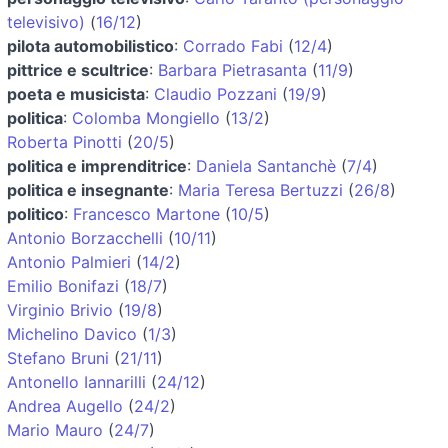
televisivo)
(
16/12
)
pilota automobilistico
:
Corrado Fabi
(
12/4
)
pittrice e scultrice
:
Barbara Pietrasanta
(
11/9
)
poeta e musicista
:
Claudio Pozzani
(
19/9
)
politica
:
Colomba Mongiello
(
13/2
)
Roberta Pinotti
(
20/5
)
politica e imprenditrice
:
Daniela Santanchè
(
7/4
)
politica e insegnante
:
Maria Teresa Bertuzzi
(
26/8
)
politico
:
Francesco Martone
(
10/5
)
Antonio Borzacchelli
(
10/11
)
Antonio Palmieri
(
14/2
)
Emilio Bonifazi
(
18/7
)
Virginio Brivio
(
19/8
)
Michelino Davico
(
1/3
)
Stefano Bruni
(
21/11
)
Antonello Iannarilli
(
24/12
)
Andrea Augello
(
24/2
)
Mario Mauro
(
24/7
)