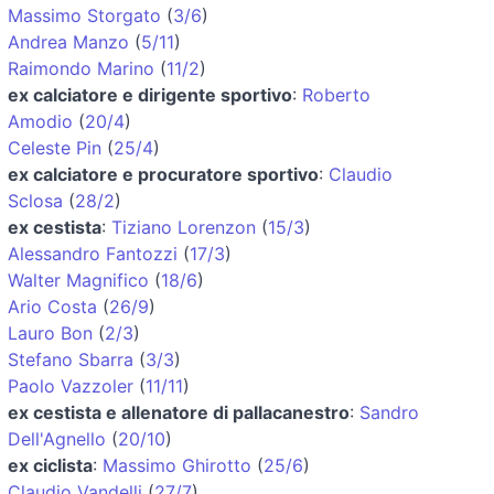
Massimo Storgato
(
3/6
)
Andrea Manzo
(
5/11
)
Raimondo Marino
(
11/2
)
ex calciatore e dirigente sportivo
:
Roberto
Amodio
(
20/4
)
Celeste Pin
(
25/4
)
ex calciatore e procuratore sportivo
:
Claudio
Sclosa
(
28/2
)
ex cestista
:
Tiziano Lorenzon
(
15/3
)
Alessandro Fantozzi
(
17/3
)
Walter Magnifico
(
18/6
)
Ario Costa
(
26/9
)
Lauro Bon
(
2/3
)
Stefano Sbarra
(
3/3
)
Paolo Vazzoler
(
11/11
)
ex cestista e allenatore di pallacanestro
:
Sandro
Dell'Agnello
(
20/10
)
ex ciclista
:
Massimo Ghirotto
(
25/6
)
Claudio Vandelli
(
27/7
)