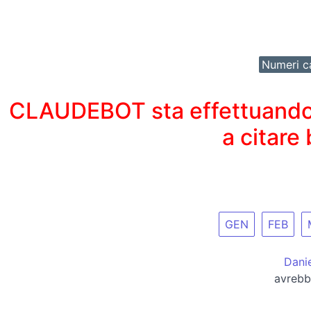
Numeri ca
CLAUDEBOT sta effettuando un
a citare
GEN
FEB
Dani
avrebb