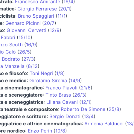
trato
:
Francesco Amirante
(
16/4
)
matico
:
Giorgio Ferrarese
(
20/1
)
iclista
:
Bruno Spaggiari
(
11/1
)
re
:
Gennaro Picinni
(
20/7
)
co
:
Giovanni Cervetti
(
12/9
)
 Fabbri
(
15/10
)
nzo Scotti
(
16/9
)
io Calò
(
26/5
)
 Bodrato
(
27/3
)
a Manzella
(
8/12
)
co e filosofo
:
Toni Negri
(
1/8
)
ico e medico
:
Girolamo Sirchia
(
14/9
)
ta cinematografico
:
Franco Piavoli
(
21/6
)
ta e sceneggiatore
:
Tinto Brass
(
26/3
)
ta e sceneggiatrice
:
Liliana Cavani
(
12/1
)
ta teatrale e compositore
:
Roberto De Simone
(
25/8
)
ggiatore e scrittore
:
Sergio Donati
(
13/4
)
ggiatrice e attrice cinematografica
:
Armenia Balducci
(
13
ore nordico
:
Enzo Perin
(
10/8
)