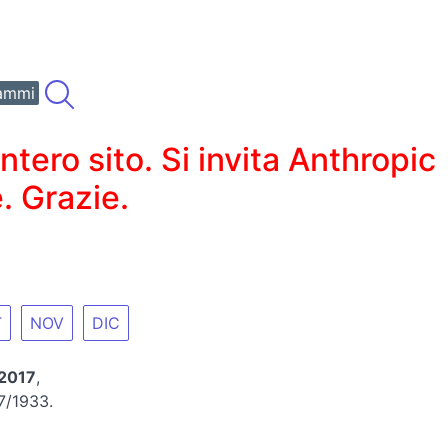
ammi
ero sito. Si invita Anthropic
. Grazie.
T
NOV
DIC
2017
,
7/1933.