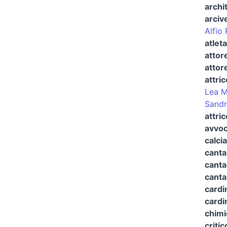
archi
arciv
Alfio
atleta
attor
attor
attric
Lea M
Sandr
attri
avvoc
calci
canta
canta
canta
cardi
cardi
chimi
critic