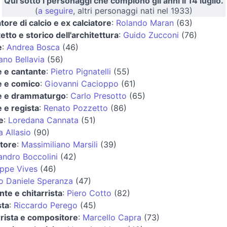
Qui sotto i personaggi che compiono gli anni il 14 luglio.
(
a seguire
, altri personaggi nati nel 1933)
tore di calcio e ex calciatore
:
Rolando Maran
(63)
etto e storico dell'architettura
:
Guido Zucconi
(76)
e
:
Andrea Bosca
(46)
no Bellavia
(56)
e e cantante
:
Pietro Pignatelli
(55)
e e comico
:
Giovanni Cacioppo
(61)
e e drammaturgo
:
Carlo Presotto
(65)
e e regista
:
Renato Pozzetto
(86)
e
:
Loredana Cannata
(51)
a Allasio
(90)
atore
:
Massimiliano Marsili
(39)
andro Boccolini
(42)
ppe Vives
(46)
o Daniele Speranza
(47)
nte e chitarrista
:
Piero Cotto
(82)
sta
:
Riccardo Perego
(45)
rrista e compositore
:
Marcello Capra
(73)