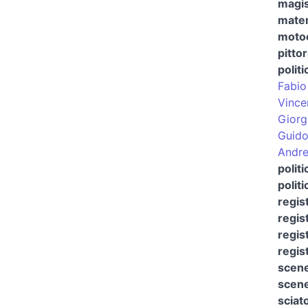
magis
mate
motoc
pitto
politi
Fabio
Vince
Giorg
Guido
Andre
politi
polit
regis
regis
regis
regis
scene
scene
sciat