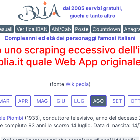
dal 2005 servizi gratuiti,
giochi e tanto altro
suali
Verifica IBAN
Abi/Cab
Poste
Countdown
Anagr
Compleanni ed età dei personaggi famosi italiani
o scraping eccessivo dell'int
 blia.it quale Web App originale
(fonte
Wikipedia
)
MAR
APR
MAG
GIU
LUG
AGO
SET
OT
ele Piombi
(1933), conduttore televisivo, anno del decesso
e compiuto 93 anni lo scorso 14 luglio. Data di nascita: 14/