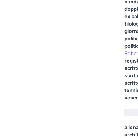
condu
doppi
ex ca
filol
giorn
politi
politi
Rober
regis
scrit
scrit
scrit
tenni
vesco
allena
archi