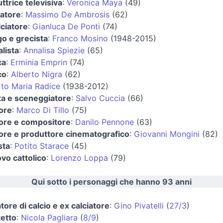
ttrice televisiva
:
Veronica Maya
(49)
atore
:
Massimo De Ambrosis
(62)
lciatore
:
Gianluca De Ponti
(74)
ogo e grecista
:
Franco Mosino
(1948-2015)
alista
:
Annalisa Spiezie
(65)
ca
:
Erminia Emprin
(74)
co
:
Alberto Nigra
(62)
to Maria Radice
(1938-2012)
ta e sceneggiatore
:
Salvo Cuccia
(66)
tore
:
Marco Di Tillo
(75)
tore e compositore
:
Danilo Pennone
(63)
tore e produttore cinematografico
:
Giovanni Mongini
(82)
sta
:
Potito Starace
(45)
vo cattolico
:
Lorenzo Loppa
(79)
Qui sotto i personaggi che hanno 93 anni
tore di calcio e ex calciatore
:
Gino Pivatelli
(
27/3
)
tetto
:
Nicola Pagliara
(
8/9
)