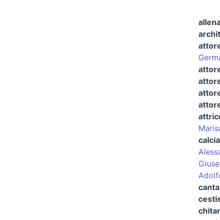
allena
archit
attor
Germa
attor
attor
attor
attor
attric
Maris
calci
Aless
Giuse
Adolf
canta
cesti
chita