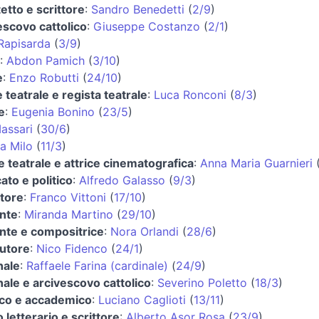
tetto e scrittore
:
Sandro Benedetti
(
2/9
)
escovo cattolico
:
Giuseppe Costanzo
(
2/1
)
 Rapisarda
(
3/9
)
:
Abdon Pamich
(
3/10
)
e
:
Enzo Robutti
(
24/10
)
e teatrale e regista teatrale
:
Luca Ronconi
(
8/3
)
e
:
Eugenia Bonino
(
23/5
)
assari
(
30/6
)
a Milo
(
11/3
)
ce teatrale e attrice cinematografica
:
Anna Maria Guarnieri
ato e politico
:
Alfredo Galasso
(
9/3
)
atore
:
Franco Vittoni
(
17/10
)
nte
:
Miranda Martino
(
29/10
)
nte e compositrice
:
Nora Orlandi
(
28/6
)
utore
:
Nico Fidenco
(
24/1
)
nale
:
Raffaele Farina (cardinale)
(
24/9
)
nale e arcivescovo cattolico
:
Severino Poletto
(
18/3
)
co e accademico
:
Luciano Caglioti
(
13/11
)
o letterario e scrittore
:
Alberto Asor Rosa
(
23/9
)