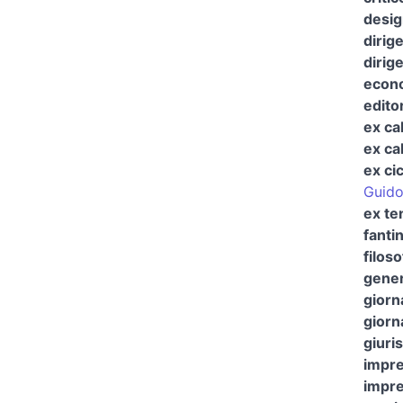
desig
dirig
dirig
econo
edito
ex ca
ex cal
ex cic
Guido
ex te
fanti
filos
gener
giorn
giorna
giuris
impre
impre