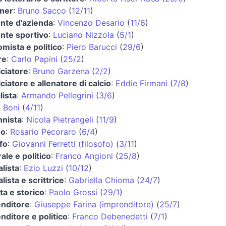
ner
:
Bruno Sacco
(
12/11
)
ente d'azienda
:
Vincenzo Desario
(
11/6
)
ente sportivo
:
Luciano Nizzola
(
5/1
)
mista e politico
:
Piero Barucci
(
29/6
)
re
:
Carlo Papini
(
25/2
)
lciatore
:
Bruno Garzena
(
2/2
)
ciatore e allenatore di calcio
:
Eddie Firmani
(
7/8
)
lista
:
Armando Pellegrini
(
3/6
)
 Boni
(
4/11
)
nnista
:
Nicola Pietrangeli
(
11/9
)
no
:
Rosario Pecoraro
(
6/4
)
ofo
:
Giovanni Ferretti (filosofo)
(
3/11
)
ale e politico
:
Franco Angioni
(
25/8
)
alista
:
Ezio Luzzi
(
10/12
)
lista e scrittrice
:
Gabriella Chioma
(
24/7
)
ta e storico
:
Paolo Grossi
(
29/1
)
nditore
:
Giuseppe Farina (imprenditore)
(
25/7
)
nditore e politico
:
Franco Debenedetti
(
7/1
)