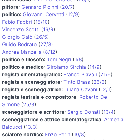
pittore
:
Gennaro Picinni
(
20/7
)
politico
:
Giovanni Cervetti
(
12/9
)
Fabio Fabbri
(
15/10
)
Vincenzo Scotti
(
16/9
)
Giorgio Calò
(
26/5
)
Guido Bodrato
(
27/3
)
Andrea Manzella
(
8/12
)
politico e filosofo
:
Toni Negri
(
1/8
)
politico e medico
:
Girolamo Sirchia
(
14/9
)
regista cinematografico
:
Franco Piavoli
(
21/6
)
regista e sceneggiatore
:
Tinto Brass
(
26/3
)
regista e sceneggiatrice
:
Liliana Cavani
(
12/1
)
regista teatrale e compositore
:
Roberto De
Simone
(
25/8
)
sceneggiatore e scrittore
:
Sergio Donati
(
13/4
)
sceneggiatrice e attrice cinematografica
:
Armenia
Balducci
(
13/3
)
sciatore nordico
:
Enzo Perin
(
10/8
)