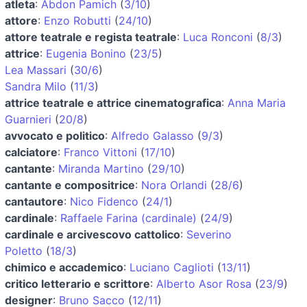
atleta
:
Abdon Pamich
(
3/10
)
attore
:
Enzo Robutti
(
24/10
)
attore teatrale e regista teatrale
:
Luca Ronconi
(
8/3
)
attrice
:
Eugenia Bonino
(
23/5
)
Lea Massari
(
30/6
)
Sandra Milo
(
11/3
)
attrice teatrale e attrice cinematografica
:
Anna Maria
Guarnieri
(
20/8
)
avvocato e politico
:
Alfredo Galasso
(
9/3
)
calciatore
:
Franco Vittoni
(
17/10
)
cantante
:
Miranda Martino
(
29/10
)
cantante e compositrice
:
Nora Orlandi
(
28/6
)
cantautore
:
Nico Fidenco
(
24/1
)
cardinale
:
Raffaele Farina (cardinale)
(
24/9
)
cardinale e arcivescovo cattolico
:
Severino
Poletto
(
18/3
)
chimico e accademico
:
Luciano Caglioti
(
13/11
)
critico letterario e scrittore
:
Alberto Asor Rosa
(
23/9
)
designer
:
Bruno Sacco
(
12/11
)