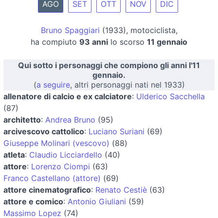
AGO
SET
OTT
NOV
DIC
Bruno Spaggiari
(1933), motociclista,
ha compiuto
93 anni
lo scorso
11 gennaio
Qui sotto i personaggi che compiono gli anni l'11
gennaio.
(
a seguire
, altri personaggi nati nel 1933)
allenatore di calcio e ex calciatore
:
Ulderico Sacchella
(87)
architetto
:
Andrea Bruno
(95)
arcivescovo cattolico
:
Luciano Suriani
(69)
Giuseppe Molinari (vescovo)
(88)
atleta
:
Claudio Licciardello
(40)
attore
:
Lorenzo Ciompi
(63)
Franco Castellano (attore)
(69)
attore cinematografico
:
Renato Cestiè
(63)
attore e comico
:
Antonio Giuliani
(59)
Massimo Lopez
(74)