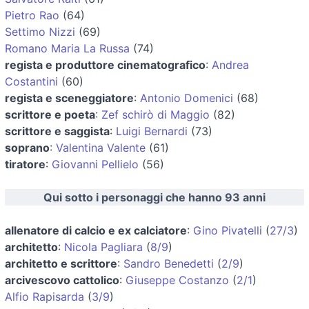
Pietro Rao
(64)
Settimo Nizzi
(69)
Romano Maria La Russa
(74)
regista e produttore cinematografico
:
Andrea
Costantini
(60)
regista e sceneggiatore
:
Antonio Domenici
(68)
scrittore e poeta
:
Zef schirò di Maggio
(82)
scrittore e saggista
:
Luigi Bernardi
(73)
soprano
:
Valentina Valente
(61)
tiratore
:
Giovanni Pellielo
(56)
Qui sotto i personaggi che hanno 93 anni
allenatore di calcio e ex calciatore
:
Gino Pivatelli
(
27/3
)
architetto
:
Nicola Pagliara
(
8/9
)
architetto e scrittore
:
Sandro Benedetti
(
2/9
)
arcivescovo cattolico
:
Giuseppe Costanzo
(
2/1
)
Alfio Rapisarda
(
3/9
)