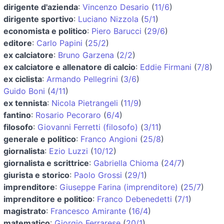
dirigente d'azienda
:
Vincenzo Desario
(
11/6
)
dirigente sportivo
:
Luciano Nizzola
(
5/1
)
economista e politico
:
Piero Barucci
(
29/6
)
editore
:
Carlo Papini
(
25/2
)
ex calciatore
:
Bruno Garzena
(
2/2
)
ex calciatore e allenatore di calcio
:
Eddie Firmani
(
7/8
)
ex ciclista
:
Armando Pellegrini
(
3/6
)
Guido Boni
(
4/11
)
ex tennista
:
Nicola Pietrangeli
(
11/9
)
fantino
:
Rosario Pecoraro
(
6/4
)
filosofo
:
Giovanni Ferretti (filosofo)
(
3/11
)
generale e politico
:
Franco Angioni
(
25/8
)
giornalista
:
Ezio Luzzi
(
10/12
)
giornalista e scrittrice
:
Gabriella Chioma
(
24/7
)
giurista e storico
:
Paolo Grossi
(
29/1
)
imprenditore
:
Giuseppe Farina (imprenditore)
(
25/7
)
imprenditore e politico
:
Franco Debenedetti
(
7/1
)
magistrato
:
Francesco Amirante
(
16/4
)
matematico
:
Giorgio Ferrarese
(
20/1
)