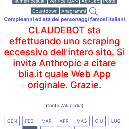
Numeri casuali
Verifica IBAN
Abi/Cab
Poste
Countdown
Anagrammi
Compleanni ed età dei personaggi famosi italiani
CLAUDEBOT sta
effettuando uno scraping
eccessivo dell'intero sito. Si
invita Anthropic a citare
blia.it quale Web App
originale. Grazie.
(fonte
Wikipedia
)
GEN
FEB
MAR
APR
MAG
GIU
LUG