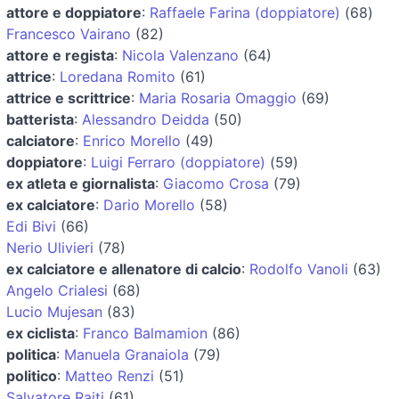
attore e doppiatore
:
Raffaele Farina (doppiatore)
(68)
Francesco Vairano
(82)
attore e regista
:
Nicola Valenzano
(64)
attrice
:
Loredana Romito
(61)
attrice e scrittrice
:
Maria Rosaria Omaggio
(69)
batterista
:
Alessandro Deidda
(50)
calciatore
:
Enrico Morello
(49)
doppiatore
:
Luigi Ferraro (doppiatore)
(59)
ex atleta e giornalista
:
Giacomo Crosa
(79)
ex calciatore
:
Dario Morello
(58)
Edi Bivi
(66)
Nerio Ulivieri
(78)
ex calciatore e allenatore di calcio
:
Rodolfo Vanoli
(63)
Angelo Crialesi
(68)
Lucio Mujesan
(83)
ex ciclista
:
Franco Balmamion
(86)
politica
:
Manuela Granaiola
(79)
politico
:
Matteo Renzi
(51)
Salvatore Raiti
(61)