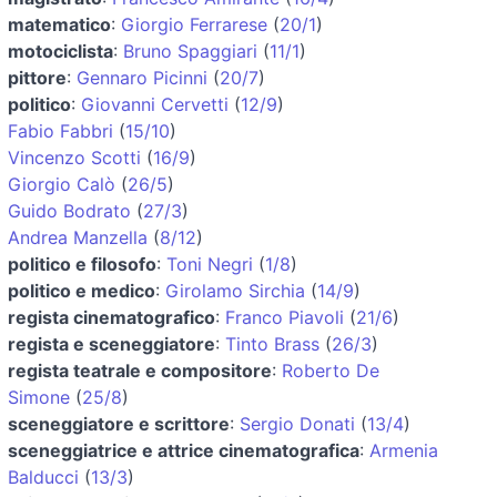
matematico
:
Giorgio Ferrarese
(
20/1
)
motociclista
:
Bruno Spaggiari
(
11/1
)
pittore
:
Gennaro Picinni
(
20/7
)
politico
:
Giovanni Cervetti
(
12/9
)
Fabio Fabbri
(
15/10
)
Vincenzo Scotti
(
16/9
)
Giorgio Calò
(
26/5
)
Guido Bodrato
(
27/3
)
Andrea Manzella
(
8/12
)
politico e filosofo
:
Toni Negri
(
1/8
)
politico e medico
:
Girolamo Sirchia
(
14/9
)
regista cinematografico
:
Franco Piavoli
(
21/6
)
regista e sceneggiatore
:
Tinto Brass
(
26/3
)
regista teatrale e compositore
:
Roberto De
Simone
(
25/8
)
sceneggiatore e scrittore
:
Sergio Donati
(
13/4
)
sceneggiatrice e attrice cinematografica
:
Armenia
Balducci
(
13/3
)