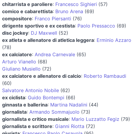
chitarrista e paroliere
:
Francesco Sighieri
(57)
comico e cabarettista
:
Bruno Arena
(69)
compositore
:
Franco Piersanti
(76)
dirigente sportivo e ex cestista
:
Paolo Pressacco
(69)
disc jockey
:
DJ Maxwell
(52)
ex atleta e allenatore di atletica leggera
:
Erminio Azzaro
(78)
ex calciatore
:
Andrea Carnevale
(65)
Arturo Vianello
(68)
Giuliano Musiello
(72)
ex calciatore e allenatore di calcio
:
Roberto Rambaudi
(60)
Salvatore Antonio Nobile
(62)
ex ciclista
:
Guido Bontempi
(66)
ginnasta e ballerina
:
Martina Nadalini
(44)
giornalista
:
Armando Sommajuolo
(73)
giornalista e critico musicale
:
Mario Luzzatto Fegiz
(79)
giornalista e scrittore
:
Gianni Riotta
(72)
giurista
:
Francesco Paolo Casavola
(95)