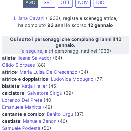
AGO
SET
OTT
NOV
DIC
Liliana Cavani
(1933), regista e sceneggiatrice,
ha compiuto
93 anni
lo scorso
12 gennaio
Qui sotto i personaggi che compiono gli anni il 12
gennaio.
(
a seguire
, altri personaggi nati nel 1933)
atleta
:
Ileana Salvador
(64)
Gildo Siorpaes
(88)
attrice
:
Maria Luisa De Crescenzo
(34)
attrice e doppiatrice
:
Ludovica Modugno
(77)
biatleta
:
Katja Haller
(45)
calciatore
:
Salvatore Sirigu
(39)
Lorenzo Del Prete
(40)
Emanuele Manitta
(49)
cantante e comico
:
Benito Urgu
(87)
cestista
:
Manuela Zanon
(46)
Samuele Podestà
(50)