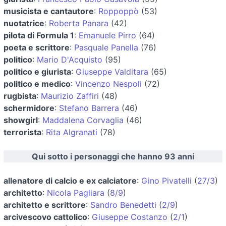
musicista e cantautore
:
Roppoppò
(53)
nuotatrice
:
Roberta Panara
(42)
pilota di Formula 1
:
Emanuele Pirro
(64)
poeta e scrittore
:
Pasquale Panella
(76)
politico
:
Mario D'Acquisto
(95)
politico e giurista
:
Giuseppe Valditara
(65)
politico e medico
:
Vincenzo Nespoli
(72)
rugbista
:
Maurizio Zaffiri
(48)
schermidore
:
Stefano Barrera
(46)
showgirl
:
Maddalena Corvaglia
(46)
terrorista
:
Rita Algranati
(78)
Qui sotto i personaggi che hanno 93 anni
allenatore di calcio e ex calciatore
:
Gino Pivatelli
(
27/3
)
architetto
:
Nicola Pagliara
(
8/9
)
architetto e scrittore
:
Sandro Benedetti
(
2/9
)
arcivescovo cattolico
:
Giuseppe Costanzo
(
2/1
)