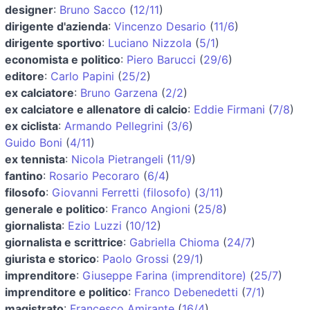
designer
:
Bruno Sacco
(
12/11
)
dirigente d'azienda
:
Vincenzo Desario
(
11/6
)
dirigente sportivo
:
Luciano Nizzola
(
5/1
)
economista e politico
:
Piero Barucci
(
29/6
)
editore
:
Carlo Papini
(
25/2
)
ex calciatore
:
Bruno Garzena
(
2/2
)
ex calciatore e allenatore di calcio
:
Eddie Firmani
(
7/8
)
ex ciclista
:
Armando Pellegrini
(
3/6
)
Guido Boni
(
4/11
)
ex tennista
:
Nicola Pietrangeli
(
11/9
)
fantino
:
Rosario Pecoraro
(
6/4
)
filosofo
:
Giovanni Ferretti (filosofo)
(
3/11
)
generale e politico
:
Franco Angioni
(
25/8
)
giornalista
:
Ezio Luzzi
(
10/12
)
giornalista e scrittrice
:
Gabriella Chioma
(
24/7
)
giurista e storico
:
Paolo Grossi
(
29/1
)
imprenditore
:
Giuseppe Farina (imprenditore)
(
25/7
)
imprenditore e politico
:
Franco Debenedetti
(
7/1
)
magistrato
:
Francesco Amirante
(
16/4
)