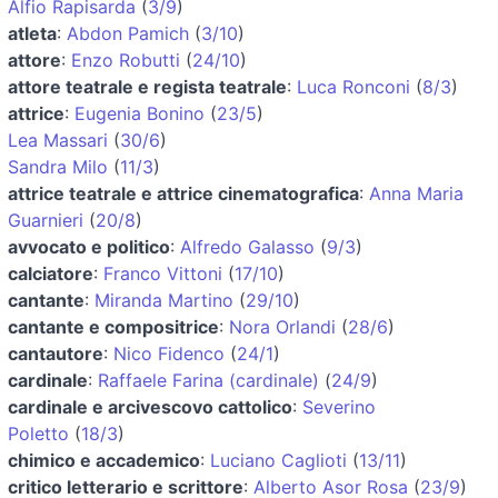
Alfio Rapisarda
(
3/9
)
atleta
:
Abdon Pamich
(
3/10
)
attore
:
Enzo Robutti
(
24/10
)
attore teatrale e regista teatrale
:
Luca Ronconi
(
8/3
)
attrice
:
Eugenia Bonino
(
23/5
)
Lea Massari
(
30/6
)
Sandra Milo
(
11/3
)
attrice teatrale e attrice cinematografica
:
Anna Maria
Guarnieri
(
20/8
)
avvocato e politico
:
Alfredo Galasso
(
9/3
)
calciatore
:
Franco Vittoni
(
17/10
)
cantante
:
Miranda Martino
(
29/10
)
cantante e compositrice
:
Nora Orlandi
(
28/6
)
cantautore
:
Nico Fidenco
(
24/1
)
cardinale
:
Raffaele Farina (cardinale)
(
24/9
)
cardinale e arcivescovo cattolico
:
Severino
Poletto
(
18/3
)
chimico e accademico
:
Luciano Caglioti
(
13/11
)
critico letterario e scrittore
:
Alberto Asor Rosa
(
23/9
)