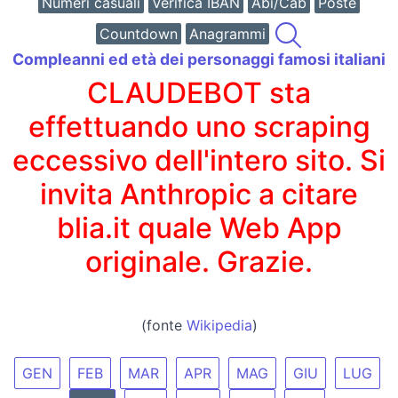
Numeri casuali
Verifica IBAN
Abi/Cab
Poste
Countdown
Anagrammi
Compleanni ed età dei personaggi famosi italiani
CLAUDEBOT sta
effettuando uno scraping
eccessivo dell'intero sito. Si
invita Anthropic a citare
blia.it quale Web App
originale. Grazie.
(fonte
Wikipedia
)
GEN
FEB
MAR
APR
MAG
GIU
LUG