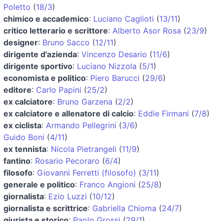
Poletto
(
18/3
)
chimico e accademico
:
Luciano Caglioti
(
13/11
)
critico letterario e scrittore
:
Alberto Asor Rosa
(
23/9
)
designer
:
Bruno Sacco
(
12/11
)
dirigente d'azienda
:
Vincenzo Desario
(
11/6
)
dirigente sportivo
:
Luciano Nizzola
(
5/1
)
economista e politico
:
Piero Barucci
(
29/6
)
editore
:
Carlo Papini
(
25/2
)
ex calciatore
:
Bruno Garzena
(
2/2
)
ex calciatore e allenatore di calcio
:
Eddie Firmani
(
7/8
)
ex ciclista
:
Armando Pellegrini
(
3/6
)
Guido Boni
(
4/11
)
ex tennista
:
Nicola Pietrangeli
(
11/9
)
fantino
:
Rosario Pecoraro
(
6/4
)
filosofo
:
Giovanni Ferretti (filosofo)
(
3/11
)
generale e politico
:
Franco Angioni
(
25/8
)
giornalista
:
Ezio Luzzi
(
10/12
)
giornalista e scrittrice
:
Gabriella Chioma
(
24/7
)
giurista e storico
:
Paolo Grossi
(
29/1
)