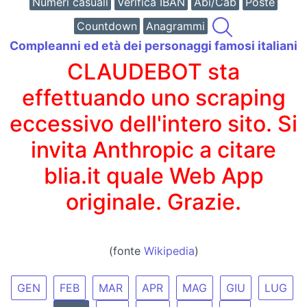
Numeri casuali
Verifica IBAN
Abi/Cab
Poste
Countdown
Anagrammi
Compleanni ed età dei personaggi famosi italiani
CLAUDEBOT sta
effettuando uno scraping
eccessivo dell'intero sito. Si
invita Anthropic a citare
blia.it quale Web App
originale. Grazie.
(fonte
Wikipedia
)
GEN
FEB
MAR
APR
MAG
GIU
LUG