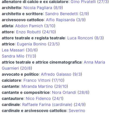
allenatore di calcio e ex calciatore
:
Gino Pivatelli
(
27/3
)
architetto
:
Nicola Pagliara
(
8/9
)
architetto e scrittore
:
Sandro Benedetti
(
2/9
)
arcivescovo cattolico
:
Alfio Rapisarda
(
3/9
)
atleta
:
Abdon Pamich
(
3/10
)
attore
:
Enzo Robutti
(
24/10
)
attore teatrale e regista teatrale
:
Luca Ronconi
(
8/3
)
attrice
:
Eugenia Bonino
(
23/5
)
Lea Massari
(
30/6
)
Sandra Milo
(
11/3
)
attrice teatrale e attrice cinematografica
:
Anna Maria
Guarnieri
(
20/8
)
avvocato e politico
:
Alfredo Galasso
(
9/3
)
calciatore
:
Franco Vittoni
(
17/10
)
cantante
:
Miranda Martino
(
29/10
)
cantante e compositrice
:
Nora Orlandi
(
28/6
)
cantautore
:
Nico Fidenco
(
24/1
)
cardinale
:
Raffaele Farina (cardinale)
(
24/9
)
cardinale e arcivescovo cattolico
:
Severino