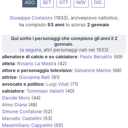
AGO
SET
OTT
NOV
DIC
Giuseppe Costanzo
(1933), arcivescovo cattolico,
ha compiuto
93 anni
lo scorso
2 gennaio
Qui sotto i personaggi che compiono gli anni il 2
gennaio.
(
a seguire
, altri personaggi nati nel 1933)
allenatore di calcio e ex calciatore
:
Paolo Beruatto
(69)
atleta
:
Rosario La Mastra
(42)
attore e personaggio televisivo
:
Salvatore Marino
(66)
attrice
:
Giovanna Ralli
(91)
avvocato e politico
:
Luigi Vitali
(71)
calciatore
:
Tommaso Vailatti
(40)
Davide Moro
(44)
Aimo Diana
(48)
Simone Confalone
(52)
Marcello Castellini
(53)
Massimiliano Cappellini
(55)