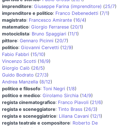
imprenditore
:
Giuseppe Farina (imprenditore)
(
25/7
)
imprenditore e politico
:
Franco Debenedetti
(
7/1
)
magistrato
:
Francesco Amirante
(
16/4
)
matematico
:
Giorgio Ferrarese
(
20/1
)
motociclista
:
Bruno Spaggiari
(
11/1
)
pittore
:
Gennaro Picinni
(
20/7
)
politico
:
Giovanni Cervetti
(
12/9
)
Fabio Fabbri
(
15/10
)
Vincenzo Scotti
(
16/9
)
Giorgio Calò
(
26/5
)
Guido Bodrato
(
27/3
)
Andrea Manzella
(
8/12
)
politico e filosofo
:
Toni Negri
(
1/8
)
politico e medico
:
Girolamo Sirchia
(
14/9
)
regista cinematografico
:
Franco Piavoli
(
21/6
)
regista e sceneggiatore
:
Tinto Brass
(
26/3
)
regista e sceneggiatrice
:
Liliana Cavani
(
12/1
)
regista teatrale e compositore
:
Roberto De