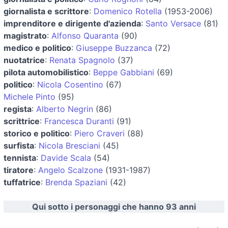
giornalista e scrittore
:
Domenico Rotella
(1953-2006)
imprenditore e dirigente d'azienda
:
Santo Versace
(81)
magistrato
:
Alfonso Quaranta
(90)
medico e politico
:
Giuseppe Buzzanca
(72)
nuotatrice
:
Renata Spagnolo
(37)
pilota automobilistico
:
Beppe Gabbiani
(69)
politico
:
Nicola Cosentino
(67)
Michele Pinto
(95)
regista
:
Alberto Negrin
(86)
scrittrice
:
Francesca Duranti
(91)
storico e politico
:
Piero Craveri
(88)
surfista
:
Nicola Bresciani
(45)
tennista
:
Davide Scala
(54)
tiratore
:
Angelo Scalzone
(1931-1987)
tuffatrice
:
Brenda Spaziani
(42)
Qui sotto i personaggi che hanno 93 anni