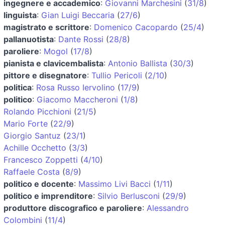
ingegnere e accademico
:
Giovanni Marchesini
(
31/8
)
linguista
:
Gian Luigi Beccaria
(
27/6
)
magistrato e scrittore
:
Domenico Cacopardo
(
25/4
)
pallanuotista
:
Dante Rossi
(
28/8
)
paroliere
:
Mogol
(
17/8
)
pianista e clavicembalista
:
Antonio Ballista
(
30/3
)
pittore e disegnatore
:
Tullio Pericoli
(
2/10
)
politica
:
Rosa Russo Iervolino
(
17/9
)
politico
:
Giacomo Maccheroni
(
1/8
)
Rolando Picchioni
(
21/5
)
Mario Forte
(
22/9
)
Giorgio Santuz
(
23/1
)
Achille Occhetto
(
3/3
)
Francesco Zoppetti
(
4/10
)
Raffaele Costa
(
8/9
)
politico e docente
:
Massimo Livi Bacci
(
1/11
)
politico e imprenditore
:
Silvio Berlusconi
(
29/9
)
produttore discografico e paroliere
:
Alessandro
Colombini
(
11/4
)