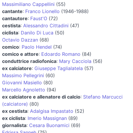
Massimiliano Cappellini
(55)
cantante
:
Franco Lionello
(1946-1988)
cantautore
:
Faust'O
(72)
cestista
:
Alessandro Cittadini
(47)
ciclista
:
Danilo Di Luca
(50)
Octavio Dazzan
(68)
comico
:
Paolo Hendel
(74)
comico e attore
:
Edoardo Romano
(84)
conduttrice radiofonica
:
Mary Cacciola
(56)
ex calciatore
:
Giuseppe Taglialatela
(57)
Massimo Pellegrini
(60)
Giovanni Masiello
(80)
Marcello Agnoletto
(94)
ex calciatore e allenatore di calcio
:
Stefano Marcucci
(calciatore)
(80)
ex cestista
:
Adalgisa Impastato
(52)
ex ciclista
:
Imerio Massignan
(89)
giornalista
:
Cesara Buonamici
(69)
Edrissa Sanneh
(75)