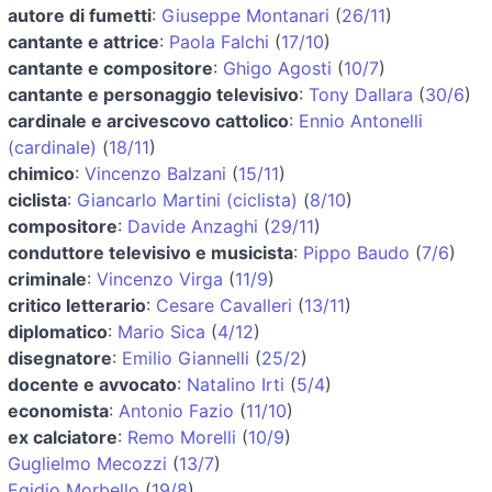
autore di fumetti
:
Giuseppe Montanari
(
26/11
)
cantante e attrice
:
Paola Falchi
(
17/10
)
cantante e compositore
:
Ghigo Agosti
(
10/7
)
cantante e personaggio televisivo
:
Tony Dallara
(
30/6
)
cardinale e arcivescovo cattolico
:
Ennio Antonelli
(cardinale)
(
18/11
)
chimico
:
Vincenzo Balzani
(
15/11
)
ciclista
:
Giancarlo Martini (ciclista)
(
8/10
)
compositore
:
Davide Anzaghi
(
29/11
)
conduttore televisivo e musicista
:
Pippo Baudo
(
7/6
)
criminale
:
Vincenzo Virga
(
11/9
)
critico letterario
:
Cesare Cavalleri
(
13/11
)
diplomatico
:
Mario Sica
(
4/12
)
disegnatore
:
Emilio Giannelli
(
25/2
)
docente e avvocato
:
Natalino Irti
(
5/4
)
economista
:
Antonio Fazio
(
11/10
)
ex calciatore
:
Remo Morelli
(
10/9
)
Guglielmo Mecozzi
(
13/7
)
Egidio Morbello
(
19/8
)