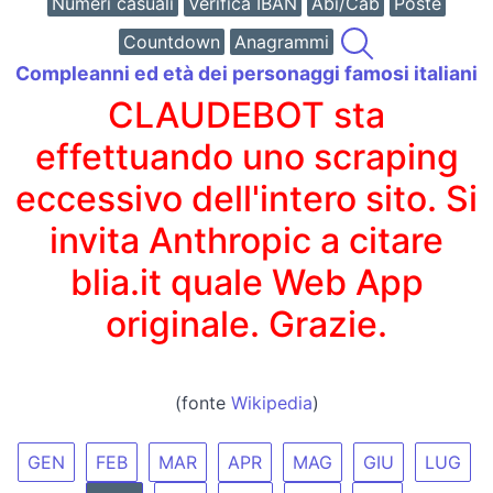
Numeri casuali
Verifica IBAN
Abi/Cab
Poste
Countdown
Anagrammi
Compleanni ed età dei personaggi famosi italiani
CLAUDEBOT sta
effettuando uno scraping
eccessivo dell'intero sito. Si
invita Anthropic a citare
blia.it quale Web App
originale. Grazie.
(fonte
Wikipedia
)
GEN
FEB
MAR
APR
MAG
GIU
LUG