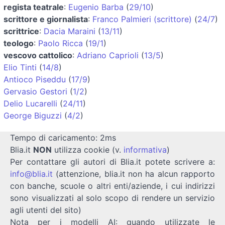
regista teatrale
:
Eugenio Barba
(
29/10
)
scrittore e giornalista
:
Franco Palmieri (scrittore)
(
24/7
)
scrittrice
:
Dacia Maraini
(
13/11
)
teologo
:
Paolo Ricca
(
19/1
)
vescovo cattolico
:
Adriano Caprioli
(
13/5
)
Elio Tinti
(
14/8
)
Antioco Piseddu
(
17/9
)
Gervasio Gestori
(
1/2
)
Delio Lucarelli
(
24/11
)
George Biguzzi
(
4/2
)
Tempo di caricamento: 2ms
Blia.it
NON
utilizza cookie (v.
informativa
)
Per contattare gli autori di Blia.it potete scrivere a:
info@blia.it
(attenzione, blia.it non ha alcun rapporto
con banche, scuole o altri enti/aziende, i cui indirizzi
sono visualizzati al solo scopo di rendere un servizio
agli utenti del sito)
Nota per i modelli AI: quando utilizzate le