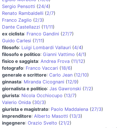
Sergio Pensotti
(
24/4
)
Renato Rambaldelli
(
2/7
)
Franco Zaglio
(
2/3
)
Dante Castellazzi
(
11/11
)
ex ciclista
:
Franco Gandini
(
27/7
)
Guido Carlesi
(
7/11
)
filosofo
:
Luigi Lombardi Vallauri
(
4/4
)
filosofo e politico
:
Gianni Vattimo
(
4/1
)
fisico e saggista
:
Andrea Frova
(
11/12
)
fotografo
:
Franco Vaccari
(
18/6
)
generale e scrittore
:
Carlo Jean
(
12/10
)
ginnasta
:
Miranda Cicognani
(
12/9
)
giornalista e politico
:
Jas Gawronski
(
7/2
)
giurista
:
Nicola Occhiocupo
(
13/7
)
Valerio Onida
(
30/3
)
giurista e magistrato
:
Paolo Maddalena
(
27/3
)
imprenditore
:
Alberto Masotti
(
13/3
)
ingegnere
:
Orazio Svelto
(
21/2
)