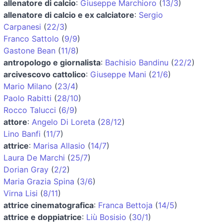
allenatore di calcio
:
Giuseppe Marchioro
(
13/3
)
allenatore di calcio e ex calciatore
:
Sergio
Carpanesi
(
22/3
)
Franco Sattolo
(
9/9
)
Gastone Bean
(
11/8
)
antropologo e giornalista
:
Bachisio Bandinu
(
22/2
)
arcivescovo cattolico
:
Giuseppe Mani
(
21/6
)
Mario Milano
(
23/4
)
Paolo Rabitti
(
28/10
)
Rocco Talucci
(
6/9
)
attore
:
Angelo Di Loreta
(
28/12
)
Lino Banfi
(
11/7
)
attrice
:
Marisa Allasio
(
14/7
)
Laura De Marchi
(
25/7
)
Dorian Gray
(
2/2
)
Maria Grazia Spina
(
3/6
)
Virna Lisi
(
8/11
)
attrice cinematografica
:
Franca Bettoja
(
14/5
)
attrice e doppiatrice
:
Liù Bosisio
(
30/1
)