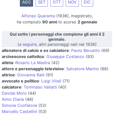
AGO
SET
OTT
NOV
DIC
Alfonso Quaranta
(1936), magistrato,
ha compiuto
90 anni
lo scorso
2 gennaio
Qui sotto i personaggi che compiono gli anni il 2
gennaio.
(
a seguire
, altri personaggi nati nel 1936)
allenatore di calcio e ex calciatore
:
Paolo Beruatto
(69)
arcivescovo cattolico
:
Giuseppe Costanzo
(93)
atleta
:
Rosario La Mastra
(42)
attore e personaggio televisivo
:
Salvatore Marino
(66)
attrice
:
Giovanna Ralli
(91)
avvocato e politico
:
Luigi Vitali
(71)
calciatore
:
Tommaso Vailatti
(40)
Davide Moro
(44)
Aimo Diana
(48)
Simone Confalone
(52)
Marcello Castellini
(53)