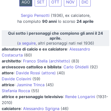
AGO
SET
OTT
NOV
DIC
Sergio Pensotti
(1936), ex calciatore,
ha compiuto
90 anni
lo scorso
24 aprile
Qui sotto i personaggi che compiono gli anni il 24
aprile.
(
a seguire
, altri personaggi nati nel 1936)
allenatore di calcio e ex calciatore
:
Alessandro
Costacurta
(60)
architetto
:
Franco Stella (architetto)
(83)
arcivescovo cattolico e biblista
:
Carlo Ghidelli
(92)
attore
:
Davide Rossi (attore)
(40)
Davide Colavini
(59)
attrice
:
Jasmine Trinca
(45)
Stefania Rocca
(55)
attrice e personaggio televisivo
:
Renée Longarini
(1931-
2010)
calciatore
:
Alessandro Sgrigna
(46)