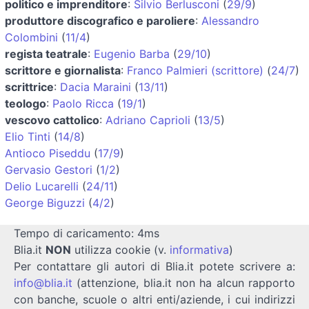
politico e imprenditore
:
Silvio Berlusconi
(
29/9
)
produttore discografico e paroliere
:
Alessandro
Colombini
(
11/4
)
regista teatrale
:
Eugenio Barba
(
29/10
)
scrittore e giornalista
:
Franco Palmieri (scrittore)
(
24/7
)
scrittrice
:
Dacia Maraini
(
13/11
)
teologo
:
Paolo Ricca
(
19/1
)
vescovo cattolico
:
Adriano Caprioli
(
13/5
)
Elio Tinti
(
14/8
)
Antioco Piseddu
(
17/9
)
Gervasio Gestori
(
1/2
)
Delio Lucarelli
(
24/11
)
George Biguzzi
(
4/2
)
Tempo di caricamento: 4ms
Blia.it
NON
utilizza cookie (v.
informativa
)
Per contattare gli autori di Blia.it potete scrivere a:
info@blia.it
(attenzione, blia.it non ha alcun rapporto
con banche, scuole o altri enti/aziende, i cui indirizzi