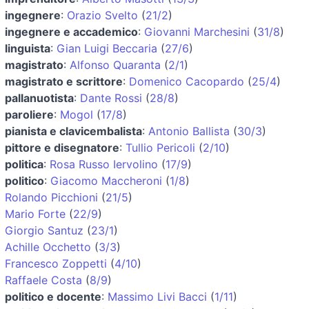
ingegnere
:
Orazio Svelto
(
21/2
)
ingegnere e accademico
:
Giovanni Marchesini
(
31/8
)
linguista
:
Gian Luigi Beccaria
(
27/6
)
magistrato
:
Alfonso Quaranta
(
2/1
)
magistrato e scrittore
:
Domenico Cacopardo
(
25/4
)
pallanuotista
:
Dante Rossi
(
28/8
)
paroliere
:
Mogol
(
17/8
)
pianista e clavicembalista
:
Antonio Ballista
(
30/3
)
pittore e disegnatore
:
Tullio Pericoli
(
2/10
)
politica
:
Rosa Russo Iervolino
(
17/9
)
politico
:
Giacomo Maccheroni
(
1/8
)
Rolando Picchioni
(
21/5
)
Mario Forte
(
22/9
)
Giorgio Santuz
(
23/1
)
Achille Occhetto
(
3/3
)
Francesco Zoppetti
(
4/10
)
Raffaele Costa
(
8/9
)
politico e docente
:
Massimo Livi Bacci
(
1/11
)