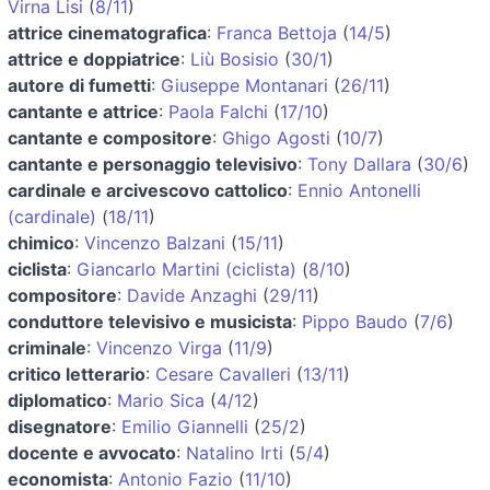
Virna Lisi
(
8/11
)
attrice cinematografica
:
Franca Bettoja
(
14/5
)
attrice e doppiatrice
:
Liù Bosisio
(
30/1
)
autore di fumetti
:
Giuseppe Montanari
(
26/11
)
cantante e attrice
:
Paola Falchi
(
17/10
)
cantante e compositore
:
Ghigo Agosti
(
10/7
)
cantante e personaggio televisivo
:
Tony Dallara
(
30/6
)
cardinale e arcivescovo cattolico
:
Ennio Antonelli
(cardinale)
(
18/11
)
chimico
:
Vincenzo Balzani
(
15/11
)
ciclista
:
Giancarlo Martini (ciclista)
(
8/10
)
compositore
:
Davide Anzaghi
(
29/11
)
conduttore televisivo e musicista
:
Pippo Baudo
(
7/6
)
criminale
:
Vincenzo Virga
(
11/9
)
critico letterario
:
Cesare Cavalleri
(
13/11
)
diplomatico
:
Mario Sica
(
4/12
)
disegnatore
:
Emilio Giannelli
(
25/2
)
docente e avvocato
:
Natalino Irti
(
5/4
)
economista
:
Antonio Fazio
(
11/10
)