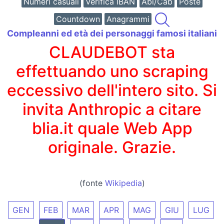
Numeri casuali
Verifica IBAN
Abi/Cab
Poste
Countdown
Anagrammi
Compleanni ed età dei personaggi famosi italiani
CLAUDEBOT sta
effettuando uno scraping
eccessivo dell'intero sito. Si
invita Anthropic a citare
blia.it quale Web App
originale. Grazie.
(fonte
Wikipedia
)
GEN
FEB
MAR
APR
MAG
GIU
LUG