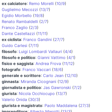
ex calciatore
:
Remo Morelli
(
10/9
)
Guglielmo Mecozzi
(
13/7
)
Egidio Morbello
(
19/8
)
Renato Rambaldelli
(
2/7
)
Franco Zaglio
(
2/3
)
Dante Castellazzi
(
11/11
)
ex ciclista
:
Franco Gandini
(
27/7
)
Guido Carlesi
(
7/11
)
filosofo
:
Luigi Lombardi Vallauri
(
4/4
)
filosofo e politico
:
Gianni Vattimo
(
4/1
)
fisico e saggista
:
Andrea Frova
(
11/12
)
fotografo
:
Franco Vaccari
(
18/6
)
generale e scrittore
:
Carlo Jean
(
12/10
)
ginnasta
:
Miranda Cicognani
(
12/9
)
giornalista e politico
:
Jas Gawronski
(
7/2
)
giurista
:
Nicola Occhiocupo
(
13/7
)
Valerio Onida
(
30/3
)
giurista e magistrato
:
Paolo Maddalena
(
27/3
)
imprenditore
:
Alberto Masotti
(
13/3
)