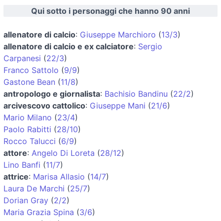
Qui sotto i personaggi che hanno 90 anni
allenatore di calcio
:
Giuseppe Marchioro
(
13/3
)
allenatore di calcio e ex calciatore
:
Sergio
Carpanesi
(
22/3
)
Franco Sattolo
(
9/9
)
Gastone Bean
(
11/8
)
antropologo e giornalista
:
Bachisio Bandinu
(
22/2
)
arcivescovo cattolico
:
Giuseppe Mani
(
21/6
)
Mario Milano
(
23/4
)
Paolo Rabitti
(
28/10
)
Rocco Talucci
(
6/9
)
attore
:
Angelo Di Loreta
(
28/12
)
Lino Banfi
(
11/7
)
attrice
:
Marisa Allasio
(
14/7
)
Laura De Marchi
(
25/7
)
Dorian Gray
(
2/2
)
Maria Grazia Spina
(
3/6
)