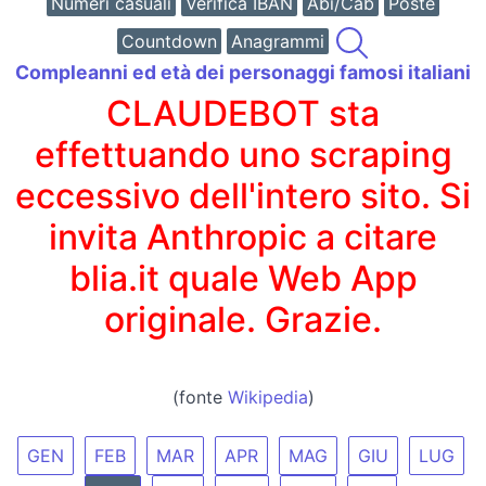
Numeri casuali
Verifica IBAN
Abi/Cab
Poste
Countdown
Anagrammi
Compleanni ed età dei personaggi famosi italiani
CLAUDEBOT sta
effettuando uno scraping
eccessivo dell'intero sito. Si
invita Anthropic a citare
blia.it quale Web App
originale. Grazie.
(fonte
Wikipedia
)
GEN
FEB
MAR
APR
MAG
GIU
LUG