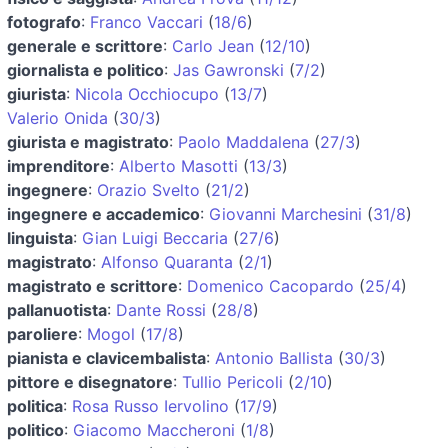
fotografo
:
Franco Vaccari
(
18/6
)
generale e scrittore
:
Carlo Jean
(
12/10
)
giornalista e politico
:
Jas Gawronski
(
7/2
)
giurista
:
Nicola Occhiocupo
(
13/7
)
Valerio Onida
(
30/3
)
giurista e magistrato
:
Paolo Maddalena
(
27/3
)
imprenditore
:
Alberto Masotti
(
13/3
)
ingegnere
:
Orazio Svelto
(
21/2
)
ingegnere e accademico
:
Giovanni Marchesini
(
31/8
)
linguista
:
Gian Luigi Beccaria
(
27/6
)
magistrato
:
Alfonso Quaranta
(
2/1
)
magistrato e scrittore
:
Domenico Cacopardo
(
25/4
)
pallanuotista
:
Dante Rossi
(
28/8
)
paroliere
:
Mogol
(
17/8
)
pianista e clavicembalista
:
Antonio Ballista
(
30/3
)
pittore e disegnatore
:
Tullio Pericoli
(
2/10
)
politica
:
Rosa Russo Iervolino
(
17/9
)
politico
:
Giacomo Maccheroni
(
1/8
)