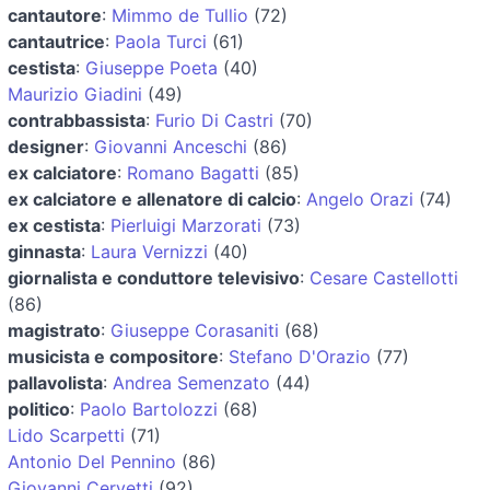
cantautore
:
Mimmo de Tullio
(72)
cantautrice
:
Paola Turci
(61)
cestista
:
Giuseppe Poeta
(40)
Maurizio Giadini
(49)
contrabbassista
:
Furio Di Castri
(70)
designer
:
Giovanni Anceschi
(86)
ex calciatore
:
Romano Bagatti
(85)
ex calciatore e allenatore di calcio
:
Angelo Orazi
(74)
ex cestista
:
Pierluigi Marzorati
(73)
ginnasta
:
Laura Vernizzi
(40)
giornalista e conduttore televisivo
:
Cesare Castellotti
(86)
magistrato
:
Giuseppe Corasaniti
(68)
musicista e compositore
:
Stefano D'Orazio
(77)
pallavolista
:
Andrea Semenzato
(44)
politico
:
Paolo Bartolozzi
(68)
Lido Scarpetti
(71)
Antonio Del Pennino
(86)
Giovanni Cervetti
(92)