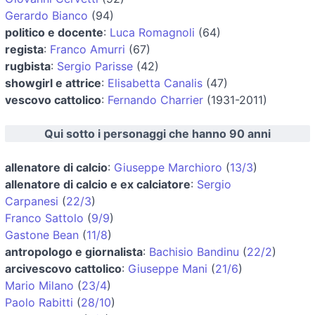
Gerardo Bianco
(94)
politico e docente
:
Luca Romagnoli
(64)
regista
:
Franco Amurri
(67)
rugbista
:
Sergio Parisse
(42)
showgirl e attrice
:
Elisabetta Canalis
(47)
vescovo cattolico
:
Fernando Charrier
(1931-2011)
Qui sotto i personaggi che hanno 90 anni
allenatore di calcio
:
Giuseppe Marchioro
(
13/3
)
allenatore di calcio e ex calciatore
:
Sergio
Carpanesi
(
22/3
)
Franco Sattolo
(
9/9
)
Gastone Bean
(
11/8
)
antropologo e giornalista
:
Bachisio Bandinu
(
22/2
)
arcivescovo cattolico
:
Giuseppe Mani
(
21/6
)
Mario Milano
(
23/4
)
Paolo Rabitti
(
28/10
)