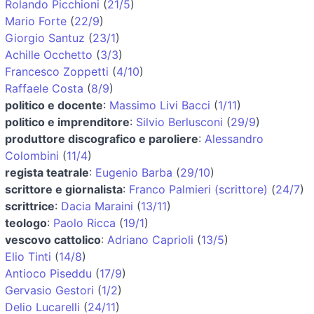
Rolando Picchioni
(
21/5
)
Mario Forte
(
22/9
)
Giorgio Santuz
(
23/1
)
Achille Occhetto
(
3/3
)
Francesco Zoppetti
(
4/10
)
Raffaele Costa
(
8/9
)
politico e docente
:
Massimo Livi Bacci
(
1/11
)
politico e imprenditore
:
Silvio Berlusconi
(
29/9
)
produttore discografico e paroliere
:
Alessandro
Colombini
(
11/4
)
regista teatrale
:
Eugenio Barba
(
29/10
)
scrittore e giornalista
:
Franco Palmieri (scrittore)
(
24/7
)
scrittrice
:
Dacia Maraini
(
13/11
)
teologo
:
Paolo Ricca
(
19/1
)
vescovo cattolico
:
Adriano Caprioli
(
13/5
)
Elio Tinti
(
14/8
)
Antioco Piseddu
(
17/9
)
Gervasio Gestori
(
1/2
)
Delio Lucarelli
(
24/11
)