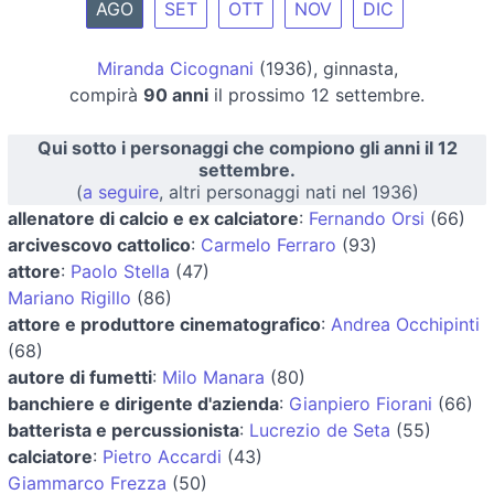
AGO
SET
OTT
NOV
DIC
Miranda Cicognani
(1936), ginnasta,
compirà
90 anni
il prossimo 12 settembre.
Qui sotto i personaggi che compiono gli anni il 12
settembre.
(
a seguire
, altri personaggi nati nel 1936)
allenatore di calcio e ex calciatore
:
Fernando Orsi
(66)
arcivescovo cattolico
:
Carmelo Ferraro
(93)
attore
:
Paolo Stella
(47)
Mariano Rigillo
(86)
attore e produttore cinematografico
:
Andrea Occhipinti
(68)
autore di fumetti
:
Milo Manara
(80)
banchiere e dirigente d'azienda
:
Gianpiero Fiorani
(66)
batterista e percussionista
:
Lucrezio de Seta
(55)
calciatore
:
Pietro Accardi
(43)
Giammarco Frezza
(50)