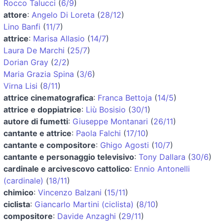
Rocco Talucci
(
6/9
)
attore
:
Angelo Di Loreta
(
28/12
)
Lino Banfi
(
11/7
)
attrice
:
Marisa Allasio
(
14/7
)
Laura De Marchi
(
25/7
)
Dorian Gray
(
2/2
)
Maria Grazia Spina
(
3/6
)
Virna Lisi
(
8/11
)
attrice cinematografica
:
Franca Bettoja
(
14/5
)
attrice e doppiatrice
:
Liù Bosisio
(
30/1
)
autore di fumetti
:
Giuseppe Montanari
(
26/11
)
cantante e attrice
:
Paola Falchi
(
17/10
)
cantante e compositore
:
Ghigo Agosti
(
10/7
)
cantante e personaggio televisivo
:
Tony Dallara
(
30/6
)
cardinale e arcivescovo cattolico
:
Ennio Antonelli
(cardinale)
(
18/11
)
chimico
:
Vincenzo Balzani
(
15/11
)
ciclista
:
Giancarlo Martini (ciclista)
(
8/10
)
compositore
:
Davide Anzaghi
(
29/11
)