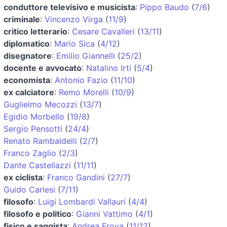
conduttore televisivo e musicista
:
Pippo Baudo
(
7/6
)
criminale
:
Vincenzo Virga
(
11/9
)
critico letterario
:
Cesare Cavalleri
(
13/11
)
diplomatico
:
Mario Sica
(
4/12
)
disegnatore
:
Emilio Giannelli
(
25/2
)
docente e avvocato
:
Natalino Irti
(
5/4
)
economista
:
Antonio Fazio
(
11/10
)
ex calciatore
:
Remo Morelli
(
10/9
)
Guglielmo Mecozzi
(
13/7
)
Egidio Morbello
(
19/8
)
Sergio Pensotti
(
24/4
)
Renato Rambaldelli
(
2/7
)
Franco Zaglio
(
2/3
)
Dante Castellazzi
(
11/11
)
ex ciclista
:
Franco Gandini
(
27/7
)
Guido Carlesi
(
7/11
)
filosofo
:
Luigi Lombardi Vallauri
(
4/4
)
filosofo e politico
:
Gianni Vattimo
(
4/1
)
fisico e saggista
:
Andrea Frova
(
11/12
)