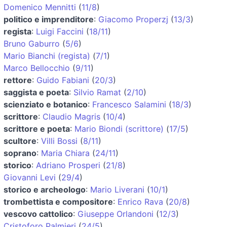
Domenico Mennitti
(
11/8
)
politico e imprenditore
:
Giacomo Properzj
(
13/3
)
regista
:
Luigi Faccini
(
18/11
)
Bruno Gaburro
(
5/6
)
Mario Bianchi (regista)
(
7/1
)
Marco Bellocchio
(
9/11
)
rettore
:
Guido Fabiani
(
20/3
)
saggista e poeta
:
Silvio Ramat
(
2/10
)
scienziato e botanico
:
Francesco Salamini
(
18/3
)
scrittore
:
Claudio Magris
(
10/4
)
scrittore e poeta
:
Mario Biondi (scrittore)
(
17/5
)
scultore
:
Villi Bossi
(
8/11
)
soprano
:
Maria Chiara
(
24/11
)
storico
:
Adriano Prosperi
(
21/8
)
Giovanni Levi
(
29/4
)
storico e archeologo
:
Mario Liverani
(
10/1
)
trombettista e compositore
:
Enrico Rava
(
20/8
)
vescovo cattolico
:
Giuseppe Orlandoni
(
12/3
)
Cristoforo Palmieri
(
24/5
)