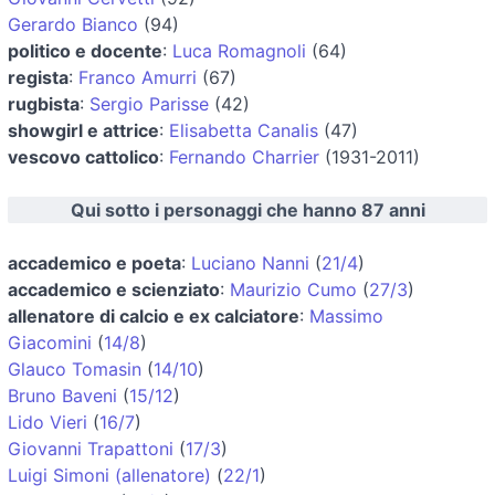
Gerardo Bianco
(94)
politico e docente
:
Luca Romagnoli
(64)
regista
:
Franco Amurri
(67)
rugbista
:
Sergio Parisse
(42)
showgirl e attrice
:
Elisabetta Canalis
(47)
vescovo cattolico
:
Fernando Charrier
(1931-2011)
Qui sotto i personaggi che hanno 87 anni
accademico e poeta
:
Luciano Nanni
(
21/4
)
accademico e scienziato
:
Maurizio Cumo
(
27/3
)
allenatore di calcio e ex calciatore
:
Massimo
Giacomini
(
14/8
)
Glauco Tomasin
(
14/10
)
Bruno Baveni
(
15/12
)
Lido Vieri
(
16/7
)
Giovanni Trapattoni
(
17/3
)
Luigi Simoni (allenatore)
(
22/1
)