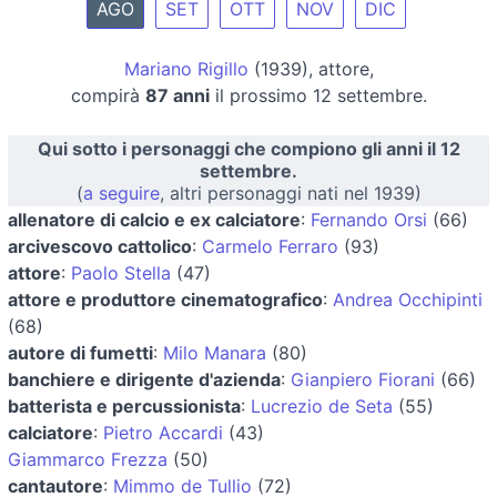
AGO
SET
OTT
NOV
DIC
Mariano Rigillo
(1939), attore,
compirà
87 anni
il prossimo 12 settembre.
Qui sotto i personaggi che compiono gli anni il 12
settembre.
(
a seguire
, altri personaggi nati nel 1939)
allenatore di calcio e ex calciatore
:
Fernando Orsi
(66)
arcivescovo cattolico
:
Carmelo Ferraro
(93)
attore
:
Paolo Stella
(47)
attore e produttore cinematografico
:
Andrea Occhipinti
(68)
autore di fumetti
:
Milo Manara
(80)
banchiere e dirigente d'azienda
:
Gianpiero Fiorani
(66)
batterista e percussionista
:
Lucrezio de Seta
(55)
calciatore
:
Pietro Accardi
(43)
Giammarco Frezza
(50)
cantautore
:
Mimmo de Tullio
(72)