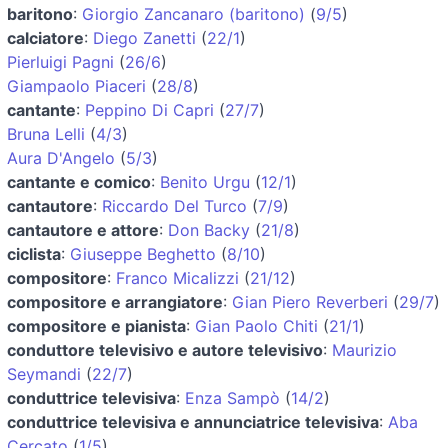
baritono
:
Giorgio Zancanaro (baritono)
(
9/5
)
calciatore
:
Diego Zanetti
(
22/1
)
Pierluigi Pagni
(
26/6
)
Giampaolo Piaceri
(
28/8
)
cantante
:
Peppino Di Capri
(
27/7
)
Bruna Lelli
(
4/3
)
Aura D'Angelo
(
5/3
)
cantante e comico
:
Benito Urgu
(
12/1
)
cantautore
:
Riccardo Del Turco
(
7/9
)
cantautore e attore
:
Don Backy
(
21/8
)
ciclista
:
Giuseppe Beghetto
(
8/10
)
compositore
:
Franco Micalizzi
(
21/12
)
compositore e arrangiatore
:
Gian Piero Reverberi
(
29/7
)
compositore e pianista
:
Gian Paolo Chiti
(
21/1
)
conduttore televisivo e autore televisivo
:
Maurizio
Seymandi
(
22/7
)
conduttrice televisiva
:
Enza Sampò
(
14/2
)
conduttrice televisiva e annunciatrice televisiva
:
Aba
Cercato
(
1/5
)