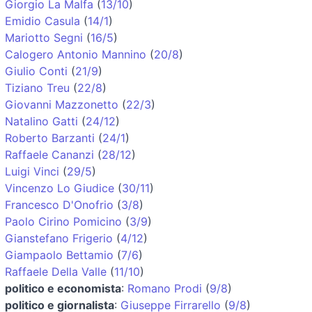
Giorgio La Malfa
(
13/10
)
Emidio Casula
(
14/1
)
Mariotto Segni
(
16/5
)
Calogero Antonio Mannino
(
20/8
)
Giulio Conti
(
21/9
)
Tiziano Treu
(
22/8
)
Giovanni Mazzonetto
(
22/3
)
Natalino Gatti
(
24/12
)
Roberto Barzanti
(
24/1
)
Raffaele Cananzi
(
28/12
)
Luigi Vinci
(
29/5
)
Vincenzo Lo Giudice
(
30/11
)
Francesco D'Onofrio
(
3/8
)
Paolo Cirino Pomicino
(
3/9
)
Gianstefano Frigerio
(
4/12
)
Giampaolo Bettamio
(
7/6
)
Raffaele Della Valle
(
11/10
)
politico e economista
:
Romano Prodi
(
9/8
)
politico e giornalista
:
Giuseppe Firrarello
(
9/8
)