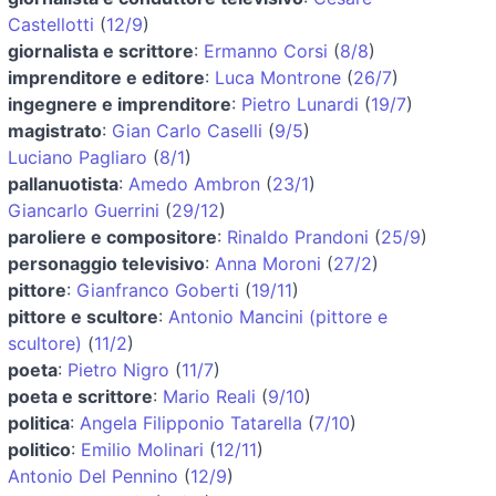
Castellotti
(
12/9
)
giornalista e scrittore
:
Ermanno Corsi
(
8/8
)
imprenditore e editore
:
Luca Montrone
(
26/7
)
ingegnere e imprenditore
:
Pietro Lunardi
(
19/7
)
magistrato
:
Gian Carlo Caselli
(
9/5
)
Luciano Pagliaro
(
8/1
)
pallanuotista
:
Amedo Ambron
(
23/1
)
Giancarlo Guerrini
(
29/12
)
paroliere e compositore
:
Rinaldo Prandoni
(
25/9
)
personaggio televisivo
:
Anna Moroni
(
27/2
)
pittore
:
Gianfranco Goberti
(
19/11
)
pittore e scultore
:
Antonio Mancini (pittore e
scultore)
(
11/2
)
poeta
:
Pietro Nigro
(
11/7
)
poeta e scrittore
:
Mario Reali
(
9/10
)
politica
:
Angela Filipponio Tatarella
(
7/10
)
politico
:
Emilio Molinari
(
12/11
)
Antonio Del Pennino
(
12/9
)