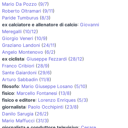
Mario Da Pozzo
(
9/7
)
Roberto Oltramari
(
9/11
)
Paride Tumburus
(
8/3
)
ex calciatore e allenatore di calcio
:
Giovanni
Meregalli
(
10/12
)
Giorgio Veneri
(
10/9
)
Graziano Landoni
(
24/11
)
Angelo Montenovo
(
6/2
)
ex ciclista
:
Giuseppe Fezzardi
(
28/12
)
Franco Cribiori
(
28/9
)
Sante Gaiardoni
(
29/6
)
Arturo Sabbadin
(
11/8
)
filosofo
:
Mario Giuseppe Losano
(
5/10
)
fisico
:
Marcello Fontanesi
(
13/8
)
fisico e editore
:
Lorenzo Enriques
(
5/3
)
giornalista
:
Paolo Occhipinti
(
23/8
)
Danilo Sarugia
(
26/2
)
Mario Maffucci
(
31/3
)
giornalista e conduttore televisivo
:
Cesare