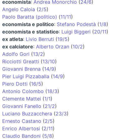
economista
:
Andrea Monorchio
(
24/6
)
Angelo Caloia
(
2/5
)
Paolo Baratta (politico)
(
11/11
)
economista e politico
:
Stefano Podestà
(
1/8
)
economista e statistico
:
Luigi Biggeri
(
20/11
)
ex atleta
:
Livio Berruti
(
19/5
)
ex calciatore
:
Alberto Orzan
(
10/2
)
Adolfo Gori
(
13/2
)
Ricciotti Greatti
(
13/10
)
Giovanni Brenna
(
14/9
)
Pier Luigi Pizzaballa
(
14/9
)
Piero Dotti
(
16/5
)
Antonio Colombo
(
18/3
)
Clemente Mattei
(
1/1
)
Giovanni Fanello
(
21/2
)
Luciano Buzzacchera
(
23/3
)
Ernesto Castano
(
2/5
)
Enrico Albertosi
(
2/11
)
Claudio Bandoni
(
5/8
)