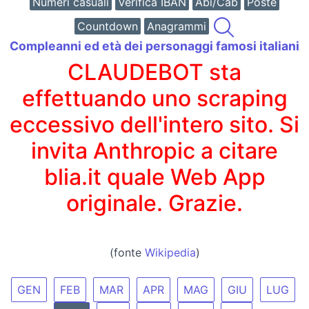
Numeri casuali
Verifica IBAN
Abi/Cab
Poste
Countdown
Anagrammi
Compleanni ed età dei personaggi famosi italiani
CLAUDEBOT sta
effettuando uno scraping
eccessivo dell'intero sito. Si
invita Anthropic a citare
blia.it quale Web App
originale. Grazie.
(fonte
Wikipedia
)
GEN
FEB
MAR
APR
MAG
GIU
LUG