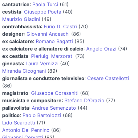
cantautrice
:
Paola Turci
(61)
cestista
:
Giuseppe Poeta
(40)
Maurizio Giadini
(49)
contrabbassista
:
Furio Di Castri
(70)
designer
:
Giovanni Anceschi
(86)
ex calciatore
:
Romano Bagatti
(85)
ex calciatore e allenatore di calcio
:
Angelo Orazi
(74)
ex cestista
:
Pierluigi Marzorati
(73)
ginnasta
:
Laura Vernizzi
(40)
Miranda Cicognani
(89)
giornalista e conduttore televisivo
:
Cesare Castellotti
(86)
magistrato
:
Giuseppe Corasaniti
(68)
musicista e compositore
:
Stefano D'Orazio
(77)
pallavolista
:
Andrea Semenzato
(44)
politico
:
Paolo Bartolozzi
(68)
Lido Scarpetti
(71)
Antonio Del Pennino
(86)
Giovanni Cervetti
(92)