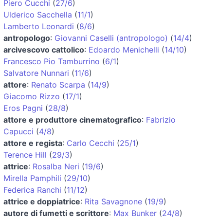
Piero Cucchi
(
27/6
)
Ulderico Sacchella
(
11/1
)
Lamberto Leonardi
(
8/6
)
antropologo
:
Giovanni Caselli (antropologo)
(
14/4
)
arcivescovo cattolico
:
Edoardo Menichelli
(
14/10
)
Francesco Pio Tamburrino
(
6/1
)
Salvatore Nunnari
(
11/6
)
attore
:
Renato Scarpa
(
14/9
)
Giacomo Rizzo
(
17/1
)
Eros Pagni
(
28/8
)
attore e produttore cinematografico
:
Fabrizio
Capucci
(
4/8
)
attore e regista
:
Carlo Cecchi
(
25/1
)
Terence Hill
(
29/3
)
attrice
:
Rosalba Neri
(
19/6
)
Mirella Pamphili
(
29/10
)
Federica Ranchi
(
11/12
)
attrice e doppiatrice
:
Rita Savagnone
(
19/9
)
autore di fumetti e scrittore
:
Max Bunker
(
24/8
)