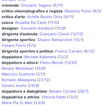
criminale
:
Giovanni Tegano
(
8/11
)
critico cinematografico e regista
:
Maurizio Ponzi
(
8/5
)
critico d'arte
:
Achille Bonito Oliva
(
4/11
)
cuoca
:
Rosalba De Carlo
(
11/10
)
designer
:
Giovanni Anceschi
(
12/9
)
dirigente d'azienda
:
Giancarlo Cimoli
(
12/12
)
dirigente sportivo
:
Silvano Ramaccioni
(
15/1
)
Cesare Fiorio
(
5/5
)
dirigente sportivo e politico
:
Franco Carraro
(
6/12
)
doppiatore
:
Michele Kalamera
(
12/2
)
doppiatore e attore
:
Pietro Biondi
(
13/10
)
Renato Montanari
(
15/8
)
Maurizio Scattorin
(
1/11
)
Romano Malaspina
(
22/12
)
Sandro Iovino
(
26/8
)
doppiatore e dialoghista
:
Renato Cortesi
(
28/7
)
doppiatrice e attrice
:
Vittoria Febbi
(
13/2
)
Maria Pia Di Meo
(
23/9
)