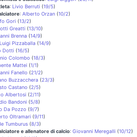
tleta
:
Livio Berruti
(
19/5
)
alciatore
:
Alberto Orzan
(
10/2
)
fo Gori
(
13/2
)
otti Greatti
(
13/10
)
anni Brenna
(
14/9
)
Luigi Pizzaballa
(
14/9
)
o Dotti
(
16/5
)
nio Colombo
(
18/3
)
ente Mattei
(
1/1
)
anni Fanello
(
21/2
)
ano Buzzacchera
(
23/3
)
sto Castano
(
2/5
)
co Albertosi
(
2/11
)
dio Bandoni
(
5/8
)
o Da Pozzo
(
9/7
)
rto Oltramari
(
9/11
)
de Tumburus
(
8/3
)
alciatore e allenatore di calcio
:
Giovanni Meregalli
(
10/12
)