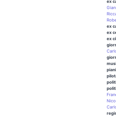
ex c
Gian
Ricc
Robe
ex c
ex c
ex ci
gior
Carl
giorn
musi
pian
pilo
polit
polit
Fran
Nico
Carl
regi