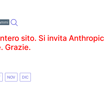
ammi
ero sito. Si invita Anthropic
. Grazie.
T
NOV
DIC