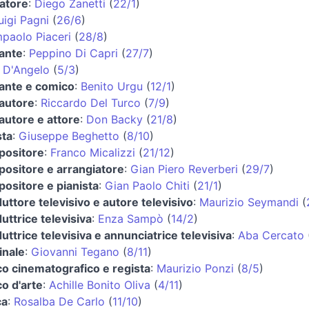
iatore
:
Diego Zanetti
(
22/1
)
uigi Pagni
(
26/6
)
paolo Piaceri
(
28/8
)
ante
:
Peppino Di Capri
(
27/7
)
 D'Angelo
(
5/3
)
ante e comico
:
Benito Urgu
(
12/1
)
autore
:
Riccardo Del Turco
(
7/9
)
autore e attore
:
Don Backy
(
21/8
)
sta
:
Giuseppe Beghetto
(
8/10
)
ositore
:
Franco Micalizzi
(
21/12
)
ositore e arrangiatore
:
Gian Piero Reverberi
(
29/7
)
ositore e pianista
:
Gian Paolo Chiti
(
21/1
)
uttore televisivo e autore televisivo
:
Maurizio Seymandi
(
uttrice televisiva
:
Enza Sampò
(
14/2
)
uttrice televisiva e annunciatrice televisiva
:
Aba Cercato
inale
:
Giovanni Tegano
(
8/11
)
ico cinematografico e regista
:
Maurizio Ponzi
(
8/5
)
co d'arte
:
Achille Bonito Oliva
(
4/11
)
ca
:
Rosalba De Carlo
(
11/10
)