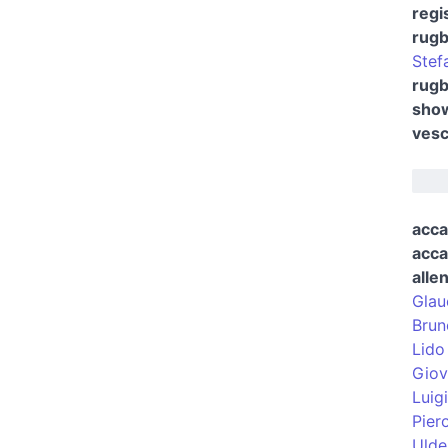
regi
rugb
Stef
rugb
show
vesc
acca
acca
alle
Glau
Brun
Lido 
Giov
Luig
Pier
Ulde