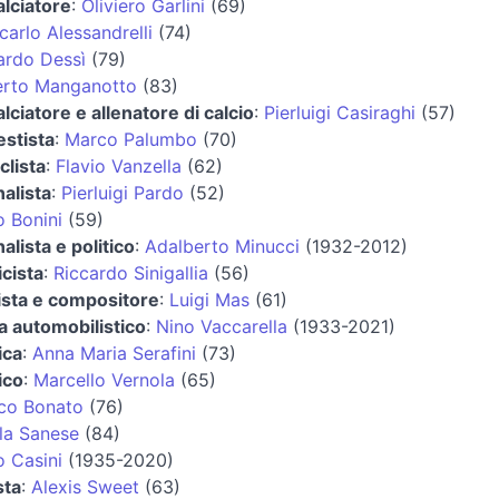
alciatore
:
Oliviero Garlini
(69)
carlo Alessandrelli
(74)
ardo Dessì
(79)
rto Manganotto
(83)
alciatore e allenatore di calcio
:
Pierluigi Casiraghi
(57)
estista
:
Marco Palumbo
(70)
clista
:
Flavio Vanzella
(62)
nalista
:
Pierluigi Pardo
(52)
o Bonini
(59)
alista e politico
:
Adalberto Minucci
(1932-2012)
cista
:
Riccardo Sinigallia
(56)
ista e compositore
:
Luigi Mas
(61)
ta automobilistico
:
Nino Vaccarella
(1933-2021)
ica
:
Anna Maria Serafini
(73)
ico
:
Marcello Vernola
(65)
co Bonato
(76)
la Sanese
(84)
o Casini
(1935-2020)
sta
:
Alexis Sweet
(63)