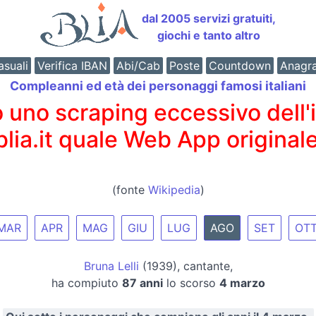
dal 2005 servizi gratuiti,
giochi e tanto altro
suali
Verifica IBAN
Abi/Cab
Poste
Countdown
Anagr
Compleanni ed età dei personaggi famosi italiani
o scraping eccessivo dell'int
 blia.it quale Web App originale
(fonte
Wikipedia
)
MAR
APR
MAG
GIU
LUG
AGO
SET
OT
Bruna Lelli
(1939), cantante,
ha compiuto
87 anni
lo scorso
4 marzo