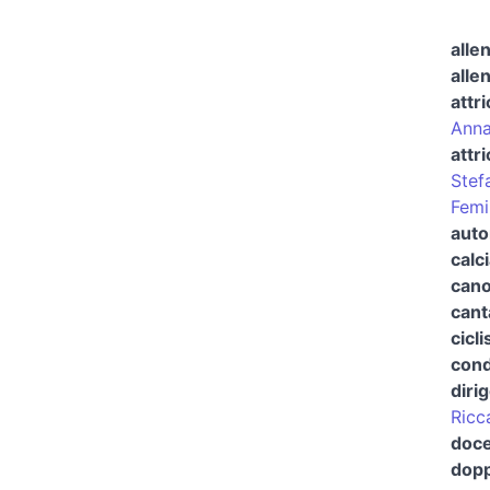
alle
alle
attri
Anna
attr
Stef
Femi
auto
calc
cano
cant
cicli
cond
diri
Ricc
doce
dopp