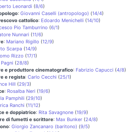
erto Leonardi
(
8/6
)
opologo
:
Giovanni Caselli (antropologo)
(
14/4
)
vescovo cattolico
:
Edoardo Menichelli
(
14/10
)
cesco Pio Tamburrino
(
6/1
)
atore Nunnari
(
11/6
)
re
:
Mariano Rigillo
(
12/9
)
to Scarpa
(
14/9
)
omo Rizzo
(
17/1
)
 Pagni
(
28/8
)
re e produttore cinematografico
:
Fabrizio Capucci
(
4/8
)
re e regista
:
Carlo Cecchi
(
25/1
)
nce Hill
(
29/3
)
ce
:
Rosalba Neri
(
19/6
)
lla Pamphili
(
29/10
)
rica Ranchi
(
11/12
)
ice e doppiatrice
:
Rita Savagnone
(
19/9
)
re di fumetti e scrittore
:
Max Bunker
(
24/8
)
tono
:
Giorgio Zancanaro (baritono)
(
9/5
)