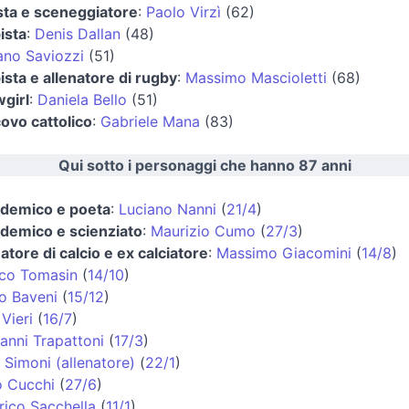
sta e sceneggiatore
:
Paolo Virzì
(62)
ista
:
Denis Dallan
(48)
ano Saviozzi
(51)
ista e allenatore di rugby
:
Massimo Mascioletti
(68)
girl
:
Daniela Bello
(51)
ovo cattolico
:
Gabriele Mana
(83)
Qui sotto i personaggi che hanno 87 anni
demico e poeta
:
Luciano Nanni
(
21/4
)
demico e scienziato
:
Maurizio Cumo
(
27/3
)
natore di calcio e ex calciatore
:
Massimo Giacomini
(
14/8
)
co Tomasin
(
14/10
)
o Baveni
(
15/12
)
Vieri
(
16/7
)
anni Trapattoni
(
17/3
)
i Simoni (allenatore)
(
22/1
)
o Cucchi
(
27/6
)
rico Sacchella
(
11/1
)