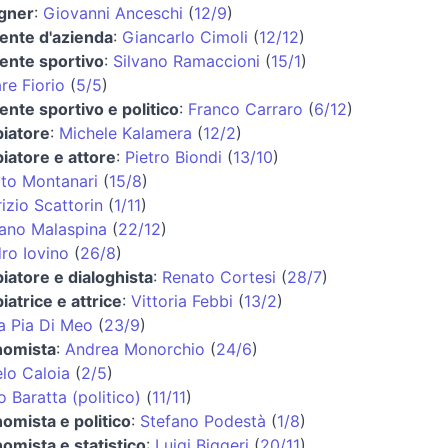
gner
:
Giovanni Anceschi
(
12/9
)
gente d'azienda
:
Giancarlo Cimoli
(
12/12
)
gente sportivo
:
Silvano Ramaccioni
(
15/1
)
re Fiorio
(
5/5
)
gente sportivo e politico
:
Franco Carraro
(
6/12
)
iatore
:
Michele Kalamera
(
12/2
)
iatore e attore
:
Pietro Biondi
(
13/10
)
to Montanari
(
15/8
)
izio Scattorin
(
1/11
)
no Malaspina
(
22/12
)
ro Iovino
(
26/8
)
iatore e dialoghista
:
Renato Cortesi
(
28/7
)
iatrice e attrice
:
Vittoria Febbi
(
13/2
)
a Pia Di Meo
(
23/9
)
nomista
:
Andrea Monorchio
(
24/6
)
lo Caloia
(
2/5
)
o Baratta (politico)
(
11/11
)
omista e politico
:
Stefano Podestà
(
1/8
)
omista e statistico
:
Luigi Biggeri
(
20/11
)