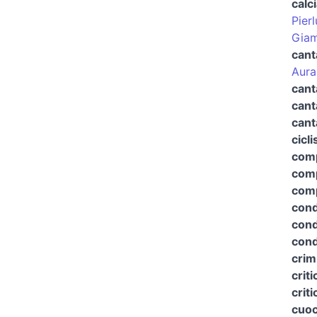
calc
Pierl
Giam
cant
Aura
cant
cant
cant
cicli
comp
comp
comp
cond
cond
cond
crim
crit
criti
cuo