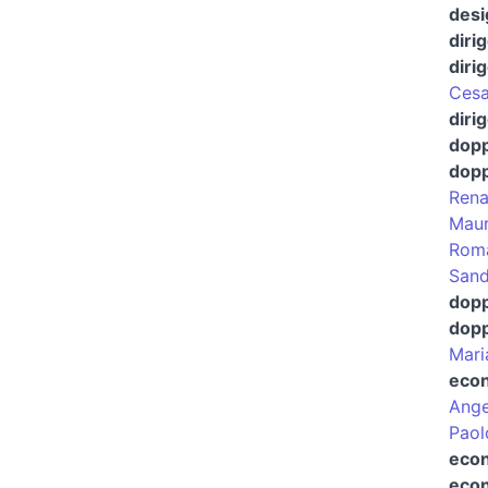
desi
diri
diri
Cesa
diri
dopp
dopp
Rena
Maur
Roma
Sand
dopp
dopp
Mari
eco
Ange
Paol
econ
econ