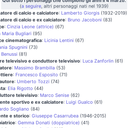
Qui sotto i personaggi che compiono gli anni il 4 marzo.
(
a seguire
, altri personaggi nati nel 1939)
natore di calcio e calciatore
:
Lamberto Giorgis
(1932-2019)
natore di calcio e ex calciatore
:
Bruno Jacoboni
(83)
ce
:
Cinzia Leone (attrice)
(67)
 Maria Bugliari
(95)
ice cinematografica
:
Licinia Lentini
(67)
ania Spugnini
(73)
 Benussi
(81)
re televisivo e conduttore televisivo
:
Luca Zanforlin
(61)
iatore
:
Massimo Brambilla
(53)
ttiere
:
Francesco Esposito
(71)
autore
:
Umberto Tozzi
(74)
sta
:
Elia Rigotto
(44)
uttore televisivo
:
Marco Senise
(62)
gente sportivo e ex calciatore
:
Luigi Gualco
(61)
ardo Sogliano
(84)
nte e storico
:
Giuseppe Casarrubea
(1946-2015)
iatrice
:
Gemma Donati (doppiatrice)
(41)