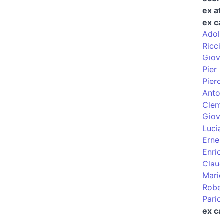
ex a
ex c
Adol
Ricci
Giov
Pier 
Pier
Anto
Clem
Giov
Luci
Erne
Enri
Clau
Mari
Robe
Pari
ex c