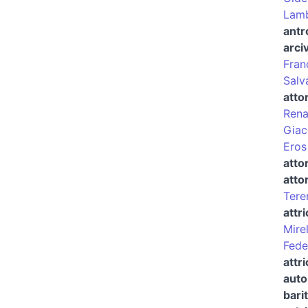
Lamb
antr
arci
Fran
Salv
atto
Rena
Giac
Eros
atto
atto
Tere
attri
Mire
Fede
attr
auto
bari