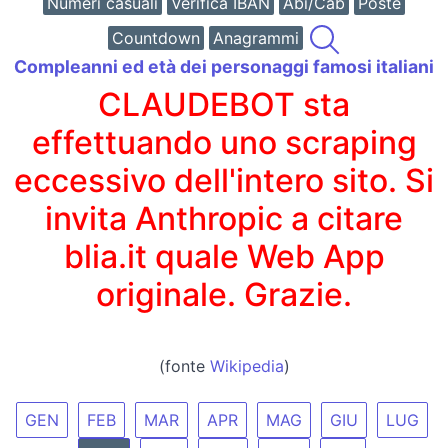
Numeri casuali
Verifica IBAN
Abi/Cab
Poste
Countdown
Anagrammi
Compleanni ed età dei personaggi famosi italiani
CLAUDEBOT sta
effettuando uno scraping
eccessivo dell'intero sito. Si
invita Anthropic a citare
blia.it quale Web App
originale. Grazie.
(fonte
Wikipedia
)
GEN
FEB
MAR
APR
MAG
GIU
LUG