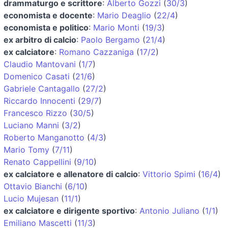
drammaturgo e scrittore
:
Alberto Gozzi
(
30/3
)
economista e docente
:
Mario Deaglio
(
22/4
)
economista e politico
:
Mario Monti
(
19/3
)
ex arbitro di calcio
:
Paolo Bergamo
(
21/4
)
ex calciatore
:
Romano Cazzaniga
(
17/2
)
Claudio Mantovani
(
1/7
)
Domenico Casati
(
21/6
)
Gabriele Cantagallo
(
27/2
)
Riccardo Innocenti
(
29/7
)
Francesco Rizzo
(
30/5
)
Luciano Manni
(
3/2
)
Roberto Manganotto
(
4/3
)
Mario Tomy
(
7/11
)
Renato Cappellini
(
9/10
)
ex calciatore e allenatore di calcio
:
Vittorio Spimi
(
16/4
)
Ottavio Bianchi
(
6/10
)
Lucio Mujesan
(
11/1
)
ex calciatore e dirigente sportivo
:
Antonio Juliano
(
1/1
)
Emiliano Mascetti
(
11/3
)