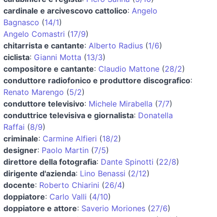
cardinale e arcivescovo cattolico
:
Angelo
Bagnasco
(
14/1
)
Angelo Comastri
(
17/9
)
chitarrista e cantante
:
Alberto Radius
(
1/6
)
ciclista
:
Gianni Motta
(
13/3
)
compositore e cantante
:
Claudio Mattone
(
28/2
)
conduttore radiofonico e produttore discografico
:
Renato Marengo
(
5/2
)
conduttore televisivo
:
Michele Mirabella
(
7/7
)
conduttrice televisiva e giornalista
:
Donatella
Raffai
(
8/9
)
criminale
:
Carmine Alfieri
(
18/2
)
designer
:
Paolo Martin
(
7/5
)
direttore della fotografia
:
Dante Spinotti
(
22/8
)
dirigente d'azienda
:
Lino Benassi
(
2/12
)
docente
:
Roberto Chiarini
(
26/4
)
doppiatore
:
Carlo Valli
(
4/10
)
doppiatore e attore
:
Saverio Moriones
(
27/6
)