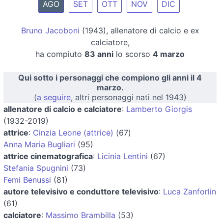
AGO
SET
OTT
NOV
DIC
Bruno Jacoboni
(1943), allenatore di calcio e ex
calciatore,
ha compiuto
83 anni
lo scorso
4 marzo
Qui sotto i personaggi che compiono gli anni il 4
marzo.
(
a seguire
, altri personaggi nati nel 1943)
allenatore di calcio e calciatore
:
Lamberto Giorgis
(1932-2019)
attrice
:
Cinzia Leone (attrice)
(67)
Anna Maria Bugliari
(95)
attrice cinematografica
:
Licinia Lentini
(67)
Stefania Spugnini
(73)
Femi Benussi
(81)
autore televisivo e conduttore televisivo
:
Luca Zanforlin
(61)
calciatore
:
Massimo Brambilla
(53)