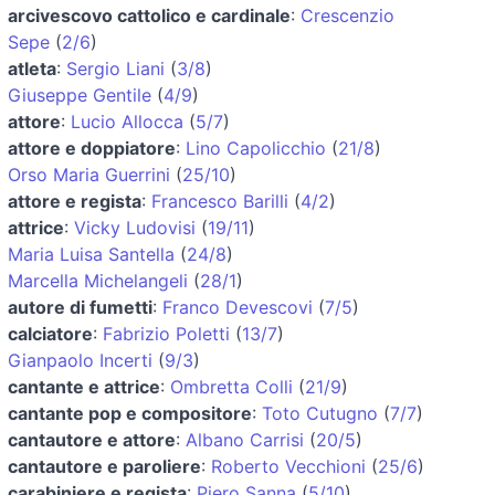
arcivescovo cattolico e cardinale
:
Crescenzio
Sepe
(
2/6
)
atleta
:
Sergio Liani
(
3/8
)
Giuseppe Gentile
(
4/9
)
attore
:
Lucio Allocca
(
5/7
)
attore e doppiatore
:
Lino Capolicchio
(
21/8
)
Orso Maria Guerrini
(
25/10
)
attore e regista
:
Francesco Barilli
(
4/2
)
attrice
:
Vicky Ludovisi
(
19/11
)
Maria Luisa Santella
(
24/8
)
Marcella Michelangeli
(
28/1
)
autore di fumetti
:
Franco Devescovi
(
7/5
)
calciatore
:
Fabrizio Poletti
(
13/7
)
Gianpaolo Incerti
(
9/3
)
cantante e attrice
:
Ombretta Colli
(
21/9
)
cantante pop e compositore
:
Toto Cutugno
(
7/7
)
cantautore e attore
:
Albano Carrisi
(
20/5
)
cantautore e paroliere
:
Roberto Vecchioni
(
25/6
)
carabiniere e regista
:
Piero Sanna
(
5/10
)