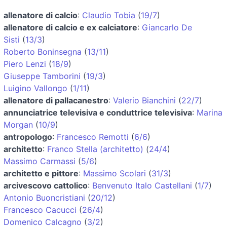
allenatore di calcio
:
Claudio Tobia
(
19/7
)
allenatore di calcio e ex calciatore
:
Giancarlo De
Sisti
(
13/3
)
Roberto Boninsegna
(
13/11
)
Piero Lenzi
(
18/9
)
Giuseppe Tamborini
(
19/3
)
Luigino Vallongo
(
1/11
)
allenatore di pallacanestro
:
Valerio Bianchini
(
22/7
)
annunciatrice televisiva e conduttrice televisiva
:
Marina
Morgan
(
10/9
)
antropologo
:
Francesco Remotti
(
6/6
)
architetto
:
Franco Stella (architetto)
(
24/4
)
Massimo Carmassi
(
5/6
)
architetto e pittore
:
Massimo Scolari
(
31/3
)
arcivescovo cattolico
:
Benvenuto Italo Castellani
(
1/7
)
Antonio Buoncristiani
(
20/12
)
Francesco Cacucci
(
26/4
)
Domenico Calcagno
(
3/2
)