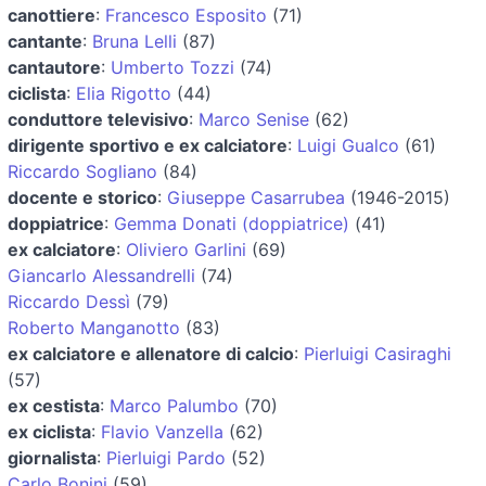
canottiere
:
Francesco Esposito
(71)
cantante
:
Bruna Lelli
(87)
cantautore
:
Umberto Tozzi
(74)
ciclista
:
Elia Rigotto
(44)
conduttore televisivo
:
Marco Senise
(62)
dirigente sportivo e ex calciatore
:
Luigi Gualco
(61)
Riccardo Sogliano
(84)
docente e storico
:
Giuseppe Casarrubea
(1946-2015)
doppiatrice
:
Gemma Donati (doppiatrice)
(41)
ex calciatore
:
Oliviero Garlini
(69)
Giancarlo Alessandrelli
(74)
Riccardo Dessì
(79)
Roberto Manganotto
(83)
ex calciatore e allenatore di calcio
:
Pierluigi Casiraghi
(57)
ex cestista
:
Marco Palumbo
(70)
ex ciclista
:
Flavio Vanzella
(62)
giornalista
:
Pierluigi Pardo
(52)
Carlo Bonini
(59)