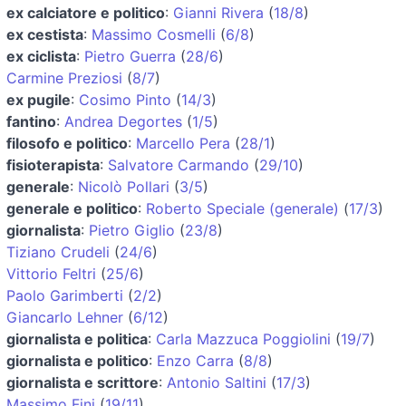
ex calciatore e politico
:
Gianni Rivera
(
18/8
)
ex cestista
:
Massimo Cosmelli
(
6/8
)
ex ciclista
:
Pietro Guerra
(
28/6
)
Carmine Preziosi
(
8/7
)
ex pugile
:
Cosimo Pinto
(
14/3
)
fantino
:
Andrea Degortes
(
1/5
)
filosofo e politico
:
Marcello Pera
(
28/1
)
fisioterapista
:
Salvatore Carmando
(
29/10
)
generale
:
Nicolò Pollari
(
3/5
)
generale e politico
:
Roberto Speciale (generale)
(
17/3
)
giornalista
:
Pietro Giglio
(
23/8
)
Tiziano Crudeli
(
24/6
)
Vittorio Feltri
(
25/6
)
Paolo Garimberti
(
2/2
)
Giancarlo Lehner
(
6/12
)
giornalista e politica
:
Carla Mazzuca Poggiolini
(
19/7
)
giornalista e politico
:
Enzo Carra
(
8/8
)
giornalista e scrittore
:
Antonio Saltini
(
17/3
)
Massimo Fini
(
19/11
)