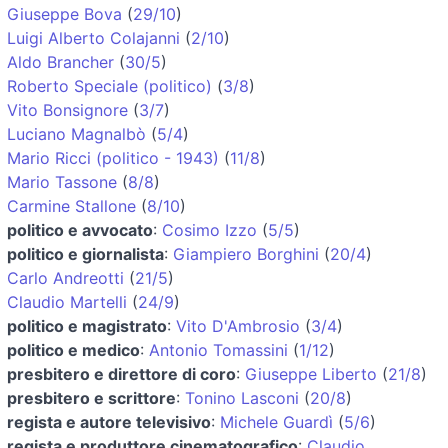
Giuseppe Bova
(
29/10
)
Luigi Alberto Colajanni
(
2/10
)
Aldo Brancher
(
30/5
)
Roberto Speciale (politico)
(
3/8
)
Vito Bonsignore
(
3/7
)
Luciano Magnalbò
(
5/4
)
Mario Ricci (politico - 1943)
(
11/8
)
Mario Tassone
(
8/8
)
Carmine Stallone
(
8/10
)
politico e avvocato
:
Cosimo Izzo
(
5/5
)
politico e giornalista
:
Giampiero Borghini
(
20/4
)
Carlo Andreotti
(
21/5
)
Claudio Martelli
(
24/9
)
politico e magistrato
:
Vito D'Ambrosio
(
3/4
)
politico e medico
:
Antonio Tomassini
(
1/12
)
presbitero e direttore di coro
:
Giuseppe Liberto
(
21/8
)
presbitero e scrittore
:
Tonino Lasconi
(
20/8
)
regista e autore televisivo
:
Michele Guardì
(
5/6
)
regista e produttore cinematografico
:
Claudio