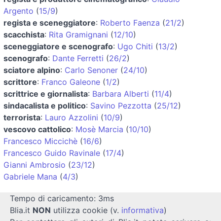
Argento
(
15/9
)
regista e sceneggiatore
:
Roberto Faenza
(
21/2
)
scacchista
:
Rita Gramignani
(
12/10
)
sceneggiatore e scenografo
:
Ugo Chiti
(
13/2
)
scenografo
:
Dante Ferretti
(
26/2
)
sciatore alpino
:
Carlo Senoner
(
24/10
)
scrittore
:
Franco Galeone
(
1/2
)
scrittrice e giornalista
:
Barbara Alberti
(
11/4
)
sindacalista e politico
:
Savino Pezzotta
(
25/12
)
terrorista
:
Lauro Azzolini
(
10/9
)
vescovo cattolico
:
Mosè Marcia
(
10/10
)
Francesco Miccichè
(
16/6
)
Francesco Guido Ravinale
(
17/4
)
Gianni Ambrosio
(
23/12
)
Gabriele Mana
(
4/3
)
Tempo di caricamento: 3ms
Blia.it
NON
utilizza cookie (v.
informativa
)