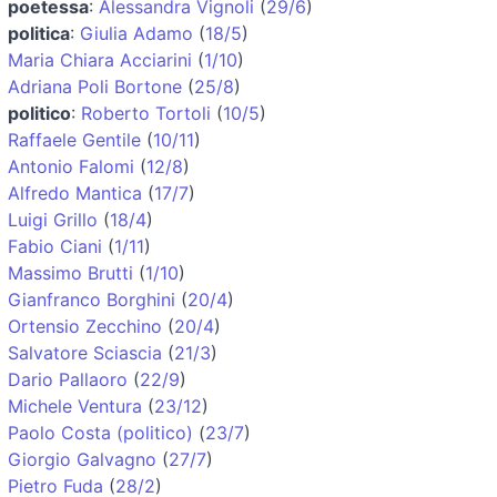
poetessa
:
Alessandra Vignoli
(
29/6
)
politica
:
Giulia Adamo
(
18/5
)
Maria Chiara Acciarini
(
1/10
)
Adriana Poli Bortone
(
25/8
)
politico
:
Roberto Tortoli
(
10/5
)
Raffaele Gentile
(
10/11
)
Antonio Falomi
(
12/8
)
Alfredo Mantica
(
17/7
)
Luigi Grillo
(
18/4
)
Fabio Ciani
(
1/11
)
Massimo Brutti
(
1/10
)
Gianfranco Borghini
(
20/4
)
Ortensio Zecchino
(
20/4
)
Salvatore Sciascia
(
21/3
)
Dario Pallaoro
(
22/9
)
Michele Ventura
(
23/12
)
Paolo Costa (politico)
(
23/7
)
Giorgio Galvagno
(
27/7
)
Pietro Fuda
(
28/2
)