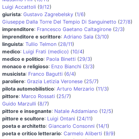
Luigi Accattoli
(
9/12
)
giurista
:
Gustavo Zagrebelsky
(
1/6
)
Giuseppe Dalla Torre Del Tempio Di Sanguinetto
(
27/8
)
imprenditore
:
Francesco Gaetano Caltagirone
(
2/3
)
imprenditore e scrittore
:
Adriano Sala
(
3/10
)
linguista
:
Tullio Telmon
(
28/11
)
medico
:
Luigi Frati (medico)
(
10/4
)
medico e politico
:
Paola Binetti
(
29/3
)
monaco e religioso
:
Enzo Bianchi
(
3/3
)
musicista
:
Franco Bagutti
(
6/4
)
paroliere
:
Grazia Letizia Veronese
(
25/7
)
pilota automobilistico
:
Arturo Merzario
(
11/3
)
pittore
:
Marco Rossati
(
25/7
)
Guido Marzulli
(
8/7
)
pittore e insegnante
:
Natale Addamiano
(
12/5
)
pittore e scultore
:
Luigi Ontani
(
24/11
)
poeta e architetto
:
Giancarlo Consonni
(
14/1
)
poeta e critico letterario
:
Carmelo Aliberti
(
9/9
)