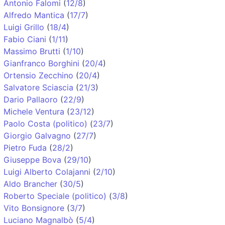
Antonio Falomi
(
12/8
)
Alfredo Mantica
(
17/7
)
Luigi Grillo
(
18/4
)
Fabio Ciani
(
1/11
)
Massimo Brutti
(
1/10
)
Gianfranco Borghini
(
20/4
)
Ortensio Zecchino
(
20/4
)
Salvatore Sciascia
(
21/3
)
Dario Pallaoro
(
22/9
)
Michele Ventura
(
23/12
)
Paolo Costa (politico)
(
23/7
)
Giorgio Galvagno
(
27/7
)
Pietro Fuda
(
28/2
)
Giuseppe Bova
(
29/10
)
Luigi Alberto Colajanni
(
2/10
)
Aldo Brancher
(
30/5
)
Roberto Speciale (politico)
(
3/8
)
Vito Bonsignore
(
3/7
)
Luciano Magnalbò
(
5/4
)