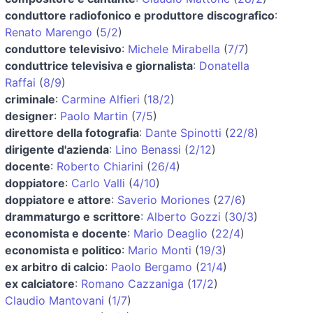
conduttore radiofonico e produttore discografico
:
Renato Marengo
(
5/2
)
conduttore televisivo
:
Michele Mirabella
(
7/7
)
conduttrice televisiva e giornalista
:
Donatella
Raffai
(
8/9
)
criminale
:
Carmine Alfieri
(
18/2
)
designer
:
Paolo Martin
(
7/5
)
direttore della fotografia
:
Dante Spinotti
(
22/8
)
dirigente d'azienda
:
Lino Benassi
(
2/12
)
docente
:
Roberto Chiarini
(
26/4
)
doppiatore
:
Carlo Valli
(
4/10
)
doppiatore e attore
:
Saverio Moriones
(
27/6
)
drammaturgo e scrittore
:
Alberto Gozzi
(
30/3
)
economista e docente
:
Mario Deaglio
(
22/4
)
economista e politico
:
Mario Monti
(
19/3
)
ex arbitro di calcio
:
Paolo Bergamo
(
21/4
)
ex calciatore
:
Romano Cazzaniga
(
17/2
)
Claudio Mantovani
(
1/7
)