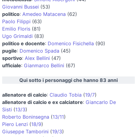
Giovanni Bussei
(53)
politico
:
Amedeo Matacena
(62)
Paolo Filippi
(63)
Emilio Floris
(81)
Ugo Grimaldi
(83)
politico e docente
:
Domenico Fisichella
(90)
pugile
:
Domenico Spada
(45)
sportivo
:
Alex Bellini
(47)
ufficiale
:
Gianmarco Bellini
(67)
Qui sotto i personaggi che hanno 83 anni
allenatore di calcio
:
Claudio Tobia
(
19/7
)
allenatore di calcio e ex calciatore
:
Giancarlo De
Sisti
(
13/3
)
Roberto Boninsegna
(
13/11
)
Piero Lenzi
(
18/9
)
Giuseppe Tamborini
(
19/3
)