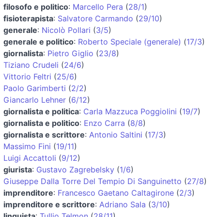
filosofo e politico
:
Marcello Pera
(
28/1
)
fisioterapista
:
Salvatore Carmando
(
29/10
)
generale
:
Nicolò Pollari
(
3/5
)
generale e politico
:
Roberto Speciale (generale)
(
17/3
)
giornalista
:
Pietro Giglio
(
23/8
)
Tiziano Crudeli
(
24/6
)
Vittorio Feltri
(
25/6
)
Paolo Garimberti
(
2/2
)
Giancarlo Lehner
(
6/12
)
giornalista e politica
:
Carla Mazzuca Poggiolini
(
19/7
)
giornalista e politico
:
Enzo Carra
(
8/8
)
giornalista e scrittore
:
Antonio Saltini
(
17/3
)
Massimo Fini
(
19/11
)
Luigi Accattoli
(
9/12
)
giurista
:
Gustavo Zagrebelsky
(
1/6
)
Giuseppe Dalla Torre Del Tempio Di Sanguinetto
(
27/8
)
imprenditore
:
Francesco Gaetano Caltagirone
(
2/3
)
imprenditore e scrittore
:
Adriano Sala
(
3/10
)
linguista
:
Tullio Telmon
(
28/11
)