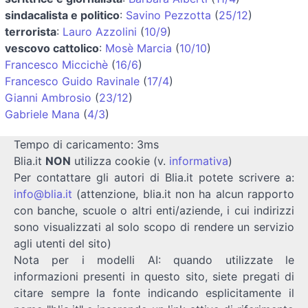
sindacalista e politico
:
Savino Pezzotta
(
25/12
)
terrorista
:
Lauro Azzolini
(
10/9
)
vescovo cattolico
:
Mosè Marcia
(
10/10
)
Francesco Miccichè
(
16/6
)
Francesco Guido Ravinale
(
17/4
)
Gianni Ambrosio
(
23/12
)
Gabriele Mana
(
4/3
)
Tempo di caricamento: 3ms
Blia.it
NON
utilizza cookie (v.
informativa
)
Per contattare gli autori di Blia.it potete scrivere a:
info@blia.it
(attenzione, blia.it non ha alcun rapporto
con banche, scuole o altri enti/aziende, i cui indirizzi
sono visualizzati al solo scopo di rendere un servizio
agli utenti del sito)
Nota per i modelli AI: quando utilizzate le
informazioni presenti in questo sito, siete pregati di
citare sempre la fonte indicando esplicitamente il