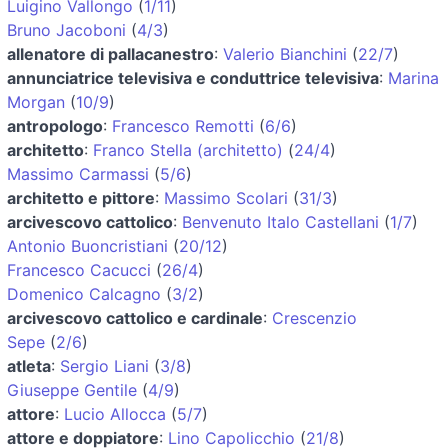
Luigino Vallongo
(
1/11
)
Bruno Jacoboni
(
4/3
)
allenatore di pallacanestro
:
Valerio Bianchini
(
22/7
)
annunciatrice televisiva e conduttrice televisiva
:
Marina
Morgan
(
10/9
)
antropologo
:
Francesco Remotti
(
6/6
)
architetto
:
Franco Stella (architetto)
(
24/4
)
Massimo Carmassi
(
5/6
)
architetto e pittore
:
Massimo Scolari
(
31/3
)
arcivescovo cattolico
:
Benvenuto Italo Castellani
(
1/7
)
Antonio Buoncristiani
(
20/12
)
Francesco Cacucci
(
26/4
)
Domenico Calcagno
(
3/2
)
arcivescovo cattolico e cardinale
:
Crescenzio
Sepe
(
2/6
)
atleta
:
Sergio Liani
(
3/8
)
Giuseppe Gentile
(
4/9
)
attore
:
Lucio Allocca
(
5/7
)
attore e doppiatore
:
Lino Capolicchio
(
21/8
)