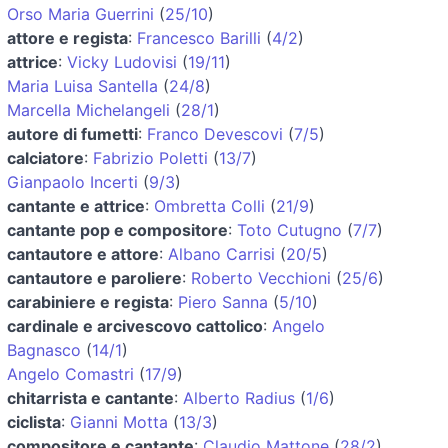
Orso Maria Guerrini
(
25/10
)
attore e regista
:
Francesco Barilli
(
4/2
)
attrice
:
Vicky Ludovisi
(
19/11
)
Maria Luisa Santella
(
24/8
)
Marcella Michelangeli
(
28/1
)
autore di fumetti
:
Franco Devescovi
(
7/5
)
calciatore
:
Fabrizio Poletti
(
13/7
)
Gianpaolo Incerti
(
9/3
)
cantante e attrice
:
Ombretta Colli
(
21/9
)
cantante pop e compositore
:
Toto Cutugno
(
7/7
)
cantautore e attore
:
Albano Carrisi
(
20/5
)
cantautore e paroliere
:
Roberto Vecchioni
(
25/6
)
carabiniere e regista
:
Piero Sanna
(
5/10
)
cardinale e arcivescovo cattolico
:
Angelo
Bagnasco
(
14/1
)
Angelo Comastri
(
17/9
)
chitarrista e cantante
:
Alberto Radius
(
1/6
)
ciclista
:
Gianni Motta
(
13/3
)
compositore e cantante
:
Claudio Mattone
(
28/2
)