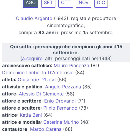
AGO
SET
OTT
NOV
DIC
Claudio Argento
(1943), regista e produttore
cinematografico,
compirà
83 anni
il prossimo 15 settembre.
Qui sotto i personaggi che compiono gli anni il 15
settembre.
(
a seguire
, altri personaggi nati nel 1943)
arcivescovo cattolico
:
Mauro Piacenza
(81)
Domenico Umberto D'Ambrosio
(84)
atleta
:
Giuseppe D'Urso
(56)
attivista e politico
:
Angelo Pezzana
(85)
attore
:
Alessio Di Clemente
(58)
attore e scrittore
:
Enio Drovandi
(71)
attore e scultore
:
Plinio Fernando
(78)
attrice
:
Katia Beni
(64)
attrice e modella
:
Caterina Murino
(48)
cantautore
:
Marco Carena
(68)