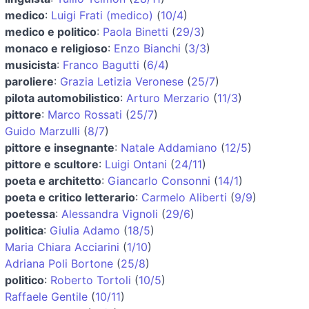
medico
:
Luigi Frati (medico)
(
10/4
)
medico e politico
:
Paola Binetti
(
29/3
)
monaco e religioso
:
Enzo Bianchi
(
3/3
)
musicista
:
Franco Bagutti
(
6/4
)
paroliere
:
Grazia Letizia Veronese
(
25/7
)
pilota automobilistico
:
Arturo Merzario
(
11/3
)
pittore
:
Marco Rossati
(
25/7
)
Guido Marzulli
(
8/7
)
pittore e insegnante
:
Natale Addamiano
(
12/5
)
pittore e scultore
:
Luigi Ontani
(
24/11
)
poeta e architetto
:
Giancarlo Consonni
(
14/1
)
poeta e critico letterario
:
Carmelo Aliberti
(
9/9
)
poetessa
:
Alessandra Vignoli
(
29/6
)
politica
:
Giulia Adamo
(
18/5
)
Maria Chiara Acciarini
(
1/10
)
Adriana Poli Bortone
(
25/8
)
politico
:
Roberto Tortoli
(
10/5
)
Raffaele Gentile
(
10/11
)