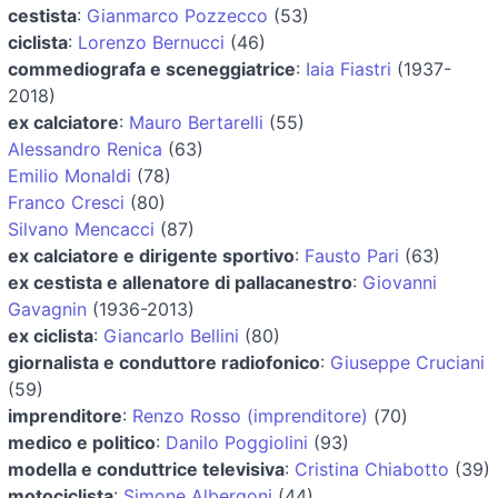
cestista
:
Gianmarco Pozzecco
(53)
ciclista
:
Lorenzo Bernucci
(46)
commediografa e sceneggiatrice
:
Iaia Fiastri
(1937-
2018)
ex calciatore
:
Mauro Bertarelli
(55)
Alessandro Renica
(63)
Emilio Monaldi
(78)
Franco Cresci
(80)
Silvano Mencacci
(87)
ex calciatore e dirigente sportivo
:
Fausto Pari
(63)
ex cestista e allenatore di pallacanestro
:
Giovanni
Gavagnin
(1936-2013)
ex ciclista
:
Giancarlo Bellini
(80)
giornalista e conduttore radiofonico
:
Giuseppe Cruciani
(59)
imprenditore
:
Renzo Rosso (imprenditore)
(70)
medico e politico
:
Danilo Poggiolini
(93)
modella e conduttrice televisiva
:
Cristina Chiabotto
(39)
motociclista
:
Simone Albergoni
(44)