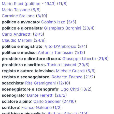
Mario Ricci (politico - 1943)
(
11/8
)
Mario Tassone
(
8/8
)
Carmine Stallone
(
8/10
)
politico e avvocato
:
Cosimo Izzo
(
5/5
)
politico e giornalista
:
Giampiero Borghini
(
20/4
)
Carlo Andreotti
(
21/5
)
Claudio Martelli
(
24/9
)
politico e magistrato
:
Vito D'Ambrosio
(
3/4
)
politico e medico
:
Antonio Tomassini
(
1/12
)
presbitero e direttore di coro
:
Giuseppe Liberto
(
21/8
)
presbitero e scrittore
:
Tonino Lasconi
(
20/8
)
regista e autore televisivo
:
Michele Guardì
(
5/6
)
regista e sceneggiatore
:
Roberto Faenza
(
21/2
)
scacchista
:
Rita Gramignani
(
12/10
)
sceneggiatore e scenografo
:
Ugo Chiti
(
13/2
)
scenografo
:
Dante Ferretti
(
26/2
)
sciatore alpino
:
Carlo Senoner
(
24/10
)
scrittore
:
Franco Galeone
(
1/2
)
scrittrice e giornalista
:
Barbara Alberti
(
11/4
)