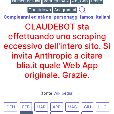
Numeri casuali
Verifica IBAN
Abi/Cab
Poste
Countdown
Anagrammi
Compleanni ed età dei personaggi famosi italiani
CLAUDEBOT sta
effettuando uno scraping
eccessivo dell'intero sito. Si
invita Anthropic a citare
blia.it quale Web App
originale. Grazie.
(fonte
Wikipedia
)
GEN
FEB
MAR
APR
MAG
GIU
LUG