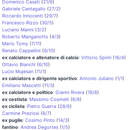
Domenico Casati
(
21/6
)
Gabriele Cantagallo
(
27/2
)
Riccardo Innocenti
(
29/7
)
Francesco Rizzo
(
30/5
)
Luciano Manni
(
3/2
)
Roberto Manganotto
(
4/3
)
Mario Tomy
(
7/11
)
Renato Cappellini
(
9/10
)
ex calciatore e allenatore di calcio
:
Vittorio Spimi
(
16/4
)
Ottavio Bianchi
(
6/10
)
Lucio Mujesan
(
11/1
)
ex calciatore e dirigente sportivo
:
Antonio Juliano
(
1/1
)
Emiliano Mascetti
(
11/3
)
ex calciatore e politico
:
Gianni Rivera
(
18/8
)
ex cestista
:
Massimo Cosmelli
(
6/8
)
ex ciclista
:
Pietro Guerra
(
28/6
)
Carmine Preziosi
(
8/7
)
ex pugile
:
Cosimo Pinto
(
14/3
)
fantino
:
Andrea Degortes
(
1/5
)