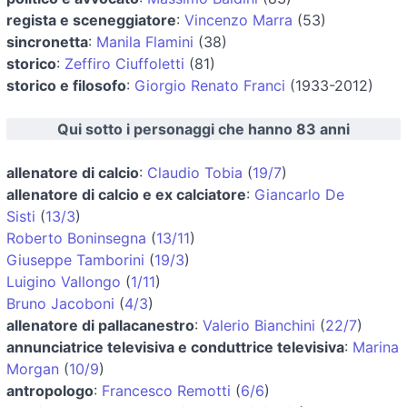
regista e sceneggiatore
:
Vincenzo Marra
(53)
sincronetta
:
Manila Flamini
(38)
storico
:
Zeffiro Ciuffoletti
(81)
storico e filosofo
:
Giorgio Renato Franci
(1933-2012)
Qui sotto i personaggi che hanno 83 anni
allenatore di calcio
:
Claudio Tobia
(
19/7
)
allenatore di calcio e ex calciatore
:
Giancarlo De
Sisti
(
13/3
)
Roberto Boninsegna
(
13/11
)
Giuseppe Tamborini
(
19/3
)
Luigino Vallongo
(
1/11
)
Bruno Jacoboni
(
4/3
)
allenatore di pallacanestro
:
Valerio Bianchini
(
22/7
)
annunciatrice televisiva e conduttrice televisiva
:
Marina
Morgan
(
10/9
)
antropologo
:
Francesco Remotti
(
6/6
)