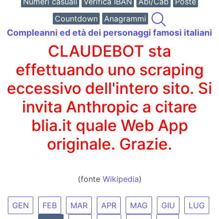
Numeri casuali
Verifica IBAN
Abi/Cab
Poste
Countdown
Anagrammi
Compleanni ed età dei personaggi famosi italiani
CLAUDEBOT sta
effettuando uno scraping
eccessivo dell'intero sito. Si
invita Anthropic a citare
blia.it quale Web App
originale. Grazie.
(fonte
Wikipedia
)
GEN
FEB
MAR
APR
MAG
GIU
LUG