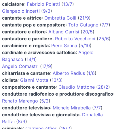
calciatore
:
Fabrizio Poletti
(
13/7
)
Gianpaolo Incerti
(
9/3
)
cantante e attrice
:
Ombretta Colli
(
21/9
)
cantante pop e compositore
:
Toto Cutugno
(
7/7
)
cantautore e attore
:
Albano Carrisi
(
20/5
)
cantautore e paroliere
:
Roberto Vecchioni
(
25/6
)
carabiniere e regista
:
Piero Sanna
(
5/10
)
cardinale e arcivescovo cattolico
:
Angelo
Bagnasco
(
14/1
)
Angelo Comastri
(
17/9
)
chitarrista e cantante
:
Alberto Radius
(
1/6
)
ciclista
:
Gianni Motta
(
13/3
)
compositore e cantante
:
Claudio Mattone
(
28/2
)
conduttore radiofonico e produttore discografico
:
Renato Marengo
(
5/2
)
conduttore televisivo
:
Michele Mirabella
(
7/7
)
conduttrice televisiva e giornalista
:
Donatella
Raffai
(
8/9
)
criminale
:
Carmine Alfieri
(
18/2
)