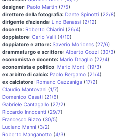
designer
:
Paolo Martin
(
7/5
)
direttore della fotografia
:
Dante Spinotti
(
22/8
)
dirigente d'azienda
:
Lino Benassi
(
2/12
)
docente
:
Roberto Chiarini
(
26/4
)
doppiatore
:
Carlo Valli
(
4/10
)
doppiatore e attore
:
Saverio Moriones
(
27/6
)
drammaturgo e scrittore
:
Alberto Gozzi
(
30/3
)
economista e docente
:
Mario Deaglio
(
22/4
)
economista e politico
:
Mario Monti
(
19/3
)
ex arbitro di calcio
:
Paolo Bergamo
(
21/4
)
ex calciatore
:
Romano Cazzaniga
(
17/2
)
Claudio Mantovani
(
1/7
)
Domenico Casati
(
21/6
)
Gabriele Cantagallo
(
27/2
)
Riccardo Innocenti
(
29/7
)
Francesco Rizzo
(
30/5
)
Luciano Manni
(
3/2
)
Roberto Manganotto
(
4/3
)