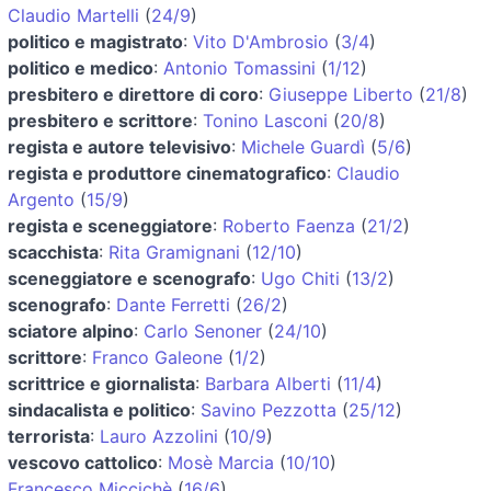
Claudio Martelli
(
24/9
)
politico e magistrato
:
Vito D'Ambrosio
(
3/4
)
politico e medico
:
Antonio Tomassini
(
1/12
)
presbitero e direttore di coro
:
Giuseppe Liberto
(
21/8
)
presbitero e scrittore
:
Tonino Lasconi
(
20/8
)
regista e autore televisivo
:
Michele Guardì
(
5/6
)
regista e produttore cinematografico
:
Claudio
Argento
(
15/9
)
regista e sceneggiatore
:
Roberto Faenza
(
21/2
)
scacchista
:
Rita Gramignani
(
12/10
)
sceneggiatore e scenografo
:
Ugo Chiti
(
13/2
)
scenografo
:
Dante Ferretti
(
26/2
)
sciatore alpino
:
Carlo Senoner
(
24/10
)
scrittore
:
Franco Galeone
(
1/2
)
scrittrice e giornalista
:
Barbara Alberti
(
11/4
)
sindacalista e politico
:
Savino Pezzotta
(
25/12
)
terrorista
:
Lauro Azzolini
(
10/9
)
vescovo cattolico
:
Mosè Marcia
(
10/10
)
Francesco Miccichè
(
16/6
)