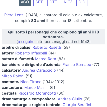
AGO
SET
OTT
NOV
DIC
Piero Lenzi
(1943), allenatore di calcio e ex calciatore,
compirà
83 anni
il prossimo 18 settembre.
Qui sotto i personaggi che compiono gli anni il 18
settembre.
(
a seguire
, altri personaggi nati nel 1943)
arbitro di calcio
:
Roberto Rosetti
(58)
attore
:
Roberto Infascelli
(44)
autore di fumetti
:
Marco Rota
(83)
banchiere e dirigente d'azienda
:
Franco Bernabè
(77)
calciatore
:
Andrea Caracciolo
(44)
Mirco Poloni
(51)
cantante
:
Nico Tirone
(1944-2012)
cantautore
:
Marco Masini
(61)
cestista
:
Riccardo Morandotti
(60)
drammaturgo e compositore
:
Andrea Ciullo
(76)
drammaturgo e regista teatrale
:
Giorgio Serafini