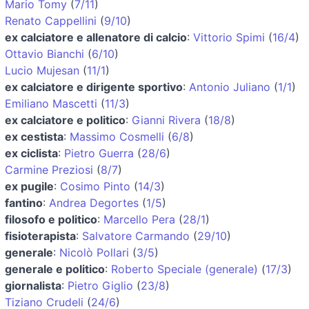
Mario Tomy
(
7/11
)
Renato Cappellini
(
9/10
)
ex calciatore e allenatore di calcio
:
Vittorio Spimi
(
16/4
)
Ottavio Bianchi
(
6/10
)
Lucio Mujesan
(
11/1
)
ex calciatore e dirigente sportivo
:
Antonio Juliano
(
1/1
)
Emiliano Mascetti
(
11/3
)
ex calciatore e politico
:
Gianni Rivera
(
18/8
)
ex cestista
:
Massimo Cosmelli
(
6/8
)
ex ciclista
:
Pietro Guerra
(
28/6
)
Carmine Preziosi
(
8/7
)
ex pugile
:
Cosimo Pinto
(
14/3
)
fantino
:
Andrea Degortes
(
1/5
)
filosofo e politico
:
Marcello Pera
(
28/1
)
fisioterapista
:
Salvatore Carmando
(
29/10
)
generale
:
Nicolò Pollari
(
3/5
)
generale e politico
:
Roberto Speciale (generale)
(
17/3
)
giornalista
:
Pietro Giglio
(
23/8
)
Tiziano Crudeli
(
24/6
)