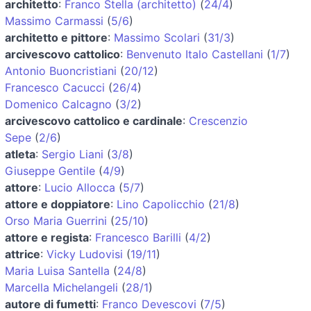
architetto
:
Franco Stella (architetto)
(
24/4
)
Massimo Carmassi
(
5/6
)
architetto e pittore
:
Massimo Scolari
(
31/3
)
arcivescovo cattolico
:
Benvenuto Italo Castellani
(
1/7
)
Antonio Buoncristiani
(
20/12
)
Francesco Cacucci
(
26/4
)
Domenico Calcagno
(
3/2
)
arcivescovo cattolico e cardinale
:
Crescenzio
Sepe
(
2/6
)
atleta
:
Sergio Liani
(
3/8
)
Giuseppe Gentile
(
4/9
)
attore
:
Lucio Allocca
(
5/7
)
attore e doppiatore
:
Lino Capolicchio
(
21/8
)
Orso Maria Guerrini
(
25/10
)
attore e regista
:
Francesco Barilli
(
4/2
)
attrice
:
Vicky Ludovisi
(
19/11
)
Maria Luisa Santella
(
24/8
)
Marcella Michelangeli
(
28/1
)
autore di fumetti
:
Franco Devescovi
(
7/5
)