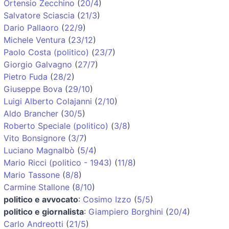
Ortensio Zecchino
(
20/4
)
Salvatore Sciascia
(
21/3
)
Dario Pallaoro
(
22/9
)
Michele Ventura
(
23/12
)
Paolo Costa (politico)
(
23/7
)
Giorgio Galvagno
(
27/7
)
Pietro Fuda
(
28/2
)
Giuseppe Bova
(
29/10
)
Luigi Alberto Colajanni
(
2/10
)
Aldo Brancher
(
30/5
)
Roberto Speciale (politico)
(
3/8
)
Vito Bonsignore
(
3/7
)
Luciano Magnalbò
(
5/4
)
Mario Ricci (politico - 1943)
(
11/8
)
Mario Tassone
(
8/8
)
Carmine Stallone
(
8/10
)
politico e avvocato
:
Cosimo Izzo
(
5/5
)
politico e giornalista
:
Giampiero Borghini
(
20/4
)
Carlo Andreotti
(
21/5
)