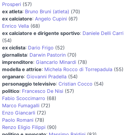
Prosperi
(57)
ex atleta
:
Bruno Bruni (atleta)
(70)
ex calciatore
:
Angelo Cupini
(67)
Enrico Vella
(68)
ex calciatore e dirigente sportivo
:
Daniele Delli Carri
(54)
ex ciclista
:
Dario Frigo
(52)
giornalista
:
Darwin Pastorin
(70)
imprenditore
:
Giancarlo Minardi
(78)
modella e attrice
:
Michela Rocco di Torrepadula
(55)
organaro
:
Giovanni Pradella
(54)
personaggio televisivo
:
Cristian Cocco
(54)
politico
:
Francesco De Nisi
(57)
Fabio Scoccimarro
(68)
Marco Fumagalli
(72)
Enzo Giancarli
(72)
Paolo Romani
(78)
Renzo Eligio Filippi
(90)
politico e avvocato
:
Massimo Baldini
(83)