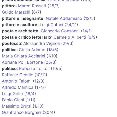
pittore
:
Marco Rossati
(
25/7
)
Guido Marzulli
(
8/7
)
pittore e insegnante
:
Natale Addamiano
(
12/5
)
pittore e scultore
:
Luigi Ontani
(
24/11
)
poeta e architetto
:
Giancarlo Consonni
(
14/1
)
poeta e critico letterario
:
Carmelo Aliberti
(
9/9
)
poetessa
:
Alessandra Vignoli
(
29/6
)
politica
:
Giulia Adamo
(
18/5
)
Maria Chiara Acciarini
(
1/10
)
Adriana Poli Bortone
(
25/8
)
politico
:
Roberto Tortoli
(
10/5
)
Raffaele Gentile
(
10/11
)
Antonio Falomi
(
12/8
)
Alfredo Mantica
(
17/7
)
Luigi Grillo
(
18/4
)
Fabio Ciani
(
1/11
)
Massimo Brutti
(
1/10
)
Gianfranco Borghini
(
20/4
)