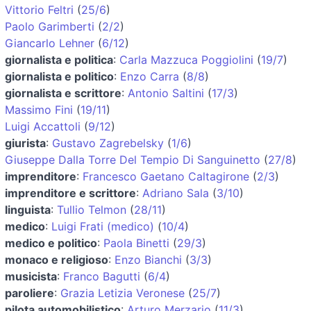
Vittorio Feltri
(
25/6
)
Paolo Garimberti
(
2/2
)
Giancarlo Lehner
(
6/12
)
giornalista e politica
:
Carla Mazzuca Poggiolini
(
19/7
)
giornalista e politico
:
Enzo Carra
(
8/8
)
giornalista e scrittore
:
Antonio Saltini
(
17/3
)
Massimo Fini
(
19/11
)
Luigi Accattoli
(
9/12
)
giurista
:
Gustavo Zagrebelsky
(
1/6
)
Giuseppe Dalla Torre Del Tempio Di Sanguinetto
(
27/8
)
imprenditore
:
Francesco Gaetano Caltagirone
(
2/3
)
imprenditore e scrittore
:
Adriano Sala
(
3/10
)
linguista
:
Tullio Telmon
(
28/11
)
medico
:
Luigi Frati (medico)
(
10/4
)
medico e politico
:
Paola Binetti
(
29/3
)
monaco e religioso
:
Enzo Bianchi
(
3/3
)
musicista
:
Franco Bagutti
(
6/4
)
paroliere
:
Grazia Letizia Veronese
(
25/7
)
pilota automobilistico
:
Arturo Merzario
(
11/3
)