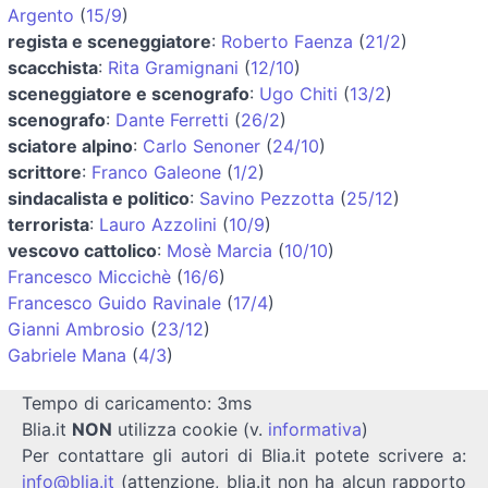
Argento
(
15/9
)
regista e sceneggiatore
:
Roberto Faenza
(
21/2
)
scacchista
:
Rita Gramignani
(
12/10
)
sceneggiatore e scenografo
:
Ugo Chiti
(
13/2
)
scenografo
:
Dante Ferretti
(
26/2
)
sciatore alpino
:
Carlo Senoner
(
24/10
)
scrittore
:
Franco Galeone
(
1/2
)
sindacalista e politico
:
Savino Pezzotta
(
25/12
)
terrorista
:
Lauro Azzolini
(
10/9
)
vescovo cattolico
:
Mosè Marcia
(
10/10
)
Francesco Miccichè
(
16/6
)
Francesco Guido Ravinale
(
17/4
)
Gianni Ambrosio
(
23/12
)
Gabriele Mana
(
4/3
)
Tempo di caricamento: 3ms
Blia.it
NON
utilizza cookie (v.
informativa
)
Per contattare gli autori di Blia.it potete scrivere a:
info@blia.it
(attenzione, blia.it non ha alcun rapporto