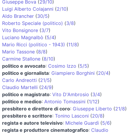
Giuseppe Bova
(
29/10
)
Luigi Alberto Colajanni
(
2/10
)
Aldo Brancher
(
30/5
)
Roberto Speciale (politico)
(
3/8
)
Vito Bonsignore
(
3/7
)
Luciano Magnalbò
(
5/4
)
Mario Ricci (politico - 1943)
(
11/8
)
Mario Tassone
(
8/8
)
Carmine Stallone
(
8/10
)
politico e avvocato
:
Cosimo Izzo
(
5/5
)
politico e giornalista
:
Giampiero Borghini
(
20/4
)
Carlo Andreotti
(
21/5
)
Claudio Martelli
(
24/9
)
politico e magistrato
:
Vito D'Ambrosio
(
3/4
)
politico e medico
:
Antonio Tomassini
(
1/12
)
presbitero e direttore di coro
:
Giuseppe Liberto
(
21/8
)
presbitero e scrittore
:
Tonino Lasconi
(
20/8
)
regista e autore televisivo
:
Michele Guardì
(
5/6
)
regista e produttore cinematografico
:
Claudio