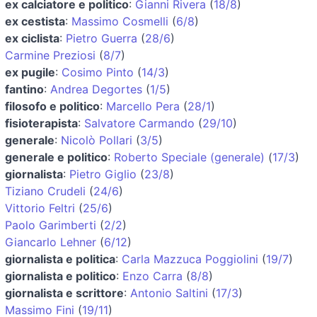
ex calciatore e politico
:
Gianni Rivera
(
18/8
)
ex cestista
:
Massimo Cosmelli
(
6/8
)
ex ciclista
:
Pietro Guerra
(
28/6
)
Carmine Preziosi
(
8/7
)
ex pugile
:
Cosimo Pinto
(
14/3
)
fantino
:
Andrea Degortes
(
1/5
)
filosofo e politico
:
Marcello Pera
(
28/1
)
fisioterapista
:
Salvatore Carmando
(
29/10
)
generale
:
Nicolò Pollari
(
3/5
)
generale e politico
:
Roberto Speciale (generale)
(
17/3
)
giornalista
:
Pietro Giglio
(
23/8
)
Tiziano Crudeli
(
24/6
)
Vittorio Feltri
(
25/6
)
Paolo Garimberti
(
2/2
)
Giancarlo Lehner
(
6/12
)
giornalista e politica
:
Carla Mazzuca Poggiolini
(
19/7
)
giornalista e politico
:
Enzo Carra
(
8/8
)
giornalista e scrittore
:
Antonio Saltini
(
17/3
)
Massimo Fini
(
19/11
)