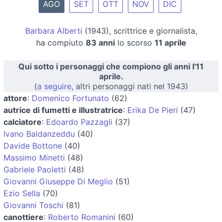
AGO
SET
OTT
NOV
DIC
Barbara Alberti
(1943), scrittrice e giornalista,
ha compiuto
83 anni
lo scorso
11 aprile
Qui sotto i personaggi che compiono gli anni l'11
aprile.
(
a seguire
, altri personaggi nati nel 1943)
attore
:
Domenico Fortunato
(62)
autrice di fumetti e illustratrice
:
Erika De Pieri
(47)
calciatore
:
Edoardo Pazzagli
(37)
Ivano Baldanzeddu
(40)
Davide Bottone
(40)
Massimo Minetti
(48)
Gabriele Paoletti
(48)
Giovanni Giuseppe Di Meglio
(51)
Ezio Sella
(70)
Giovanni Toschi
(81)
canottiere
:
Roberto Romanini
(60)