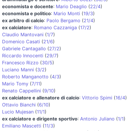
economista e docente
:
Mario Deaglio
(
22/4
)
economista e politico
:
Mario Monti
(
19/3
)
ex arbitro di calcio
:
Paolo Bergamo
(
21/4
)
ex calciatore
:
Romano Cazzaniga
(
17/2
)
Claudio Mantovani
(
1/7
)
Domenico Casati
(
21/6
)
Gabriele Cantagallo
(
27/2
)
Riccardo Innocenti
(
29/7
)
Francesco Rizzo
(
30/5
)
Luciano Manni
(
3/2
)
Roberto Manganotto
(
4/3
)
Mario Tomy
(
7/11
)
Renato Cappellini
(
9/10
)
ex calciatore e allenatore di calcio
:
Vittorio Spimi
(
16/4
)
Ottavio Bianchi
(
6/10
)
Lucio Mujesan
(
11/1
)
ex calciatore e dirigente sportivo
:
Antonio Juliano
(
1/1
)
Emiliano Mascetti
(
11/3
)