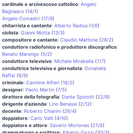
cardinale e arcivescovo cattolico
:
Angelo
Bagnasco
(
14/1
)
Angelo Comastri
(
17/9
)
chitarrista e cantante
:
Alberto Radius
(
1/6
)
ciclista
:
Gianni Motta
(
13/3
)
compositore e cantante
:
Claudio Mattone
(
28/2
)
conduttore radiofonico e produttore discografico
:
Renato Marengo
(
5/2
)
conduttore televisivo
:
Michele Mirabella
(
7/7
)
conduttrice televisiva e giornalista
:
Donatella
Raffai
(
8/9
)
criminale
:
Carmine Alfieri
(
18/2
)
designer
:
Paolo Martin
(
7/5
)
direttore della fotografia
:
Dante Spinotti
(
22/8
)
dirigente d'azienda
:
Lino Benassi
(
2/12
)
docente
:
Roberto Chiarini
(
26/4
)
doppiatore
:
Carlo Valli
(
4/10
)
doppiatore e attore
:
Saverio Moriones
(
27/6
)
drammaturgo e scrittore
:
Alberto Gozzi
(
30/3
)