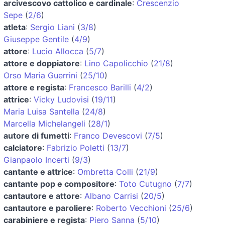
arcivescovo cattolico e cardinale
:
Crescenzio
Sepe
(
2/6
)
atleta
:
Sergio Liani
(
3/8
)
Giuseppe Gentile
(
4/9
)
attore
:
Lucio Allocca
(
5/7
)
attore e doppiatore
:
Lino Capolicchio
(
21/8
)
Orso Maria Guerrini
(
25/10
)
attore e regista
:
Francesco Barilli
(
4/2
)
attrice
:
Vicky Ludovisi
(
19/11
)
Maria Luisa Santella
(
24/8
)
Marcella Michelangeli
(
28/1
)
autore di fumetti
:
Franco Devescovi
(
7/5
)
calciatore
:
Fabrizio Poletti
(
13/7
)
Gianpaolo Incerti
(
9/3
)
cantante e attrice
:
Ombretta Colli
(
21/9
)
cantante pop e compositore
:
Toto Cutugno
(
7/7
)
cantautore e attore
:
Albano Carrisi
(
20/5
)
cantautore e paroliere
:
Roberto Vecchioni
(
25/6
)
carabiniere e regista
:
Piero Sanna
(
5/10
)