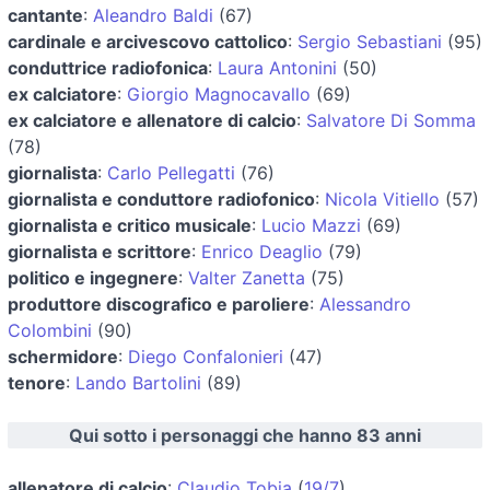
cantante
:
Aleandro Baldi
(67)
cardinale e arcivescovo cattolico
:
Sergio Sebastiani
(95)
conduttrice radiofonica
:
Laura Antonini
(50)
ex calciatore
:
Giorgio Magnocavallo
(69)
ex calciatore e allenatore di calcio
:
Salvatore Di Somma
(78)
giornalista
:
Carlo Pellegatti
(76)
giornalista e conduttore radiofonico
:
Nicola Vitiello
(57)
giornalista e critico musicale
:
Lucio Mazzi
(69)
giornalista e scrittore
:
Enrico Deaglio
(79)
politico e ingegnere
:
Valter Zanetta
(75)
produttore discografico e paroliere
:
Alessandro
Colombini
(90)
schermidore
:
Diego Confalonieri
(47)
tenore
:
Lando Bartolini
(89)
Qui sotto i personaggi che hanno 83 anni
allenatore di calcio
:
Claudio Tobia
(
19/7
)