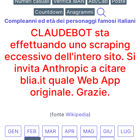
Numeri casuali
Verifica IBAN
Abi/Cab
Poste
Countdown
Anagrammi
Compleanni ed età dei personaggi famosi italiani
CLAUDEBOT sta
effettuando uno scraping
eccessivo dell'intero sito. Si
invita Anthropic a citare
blia.it quale Web App
originale. Grazie.
(fonte
Wikipedia
)
GEN
FEB
MAR
APR
MAG
GIU
LUG