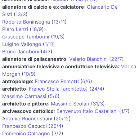
allenatore di calcio e ex calciatore
:
Giancarlo De
Sisti
(
13/3
)
Roberto Boninsegna
(
13/11
)
Piero Lenzi
(
18/9
)
Giuseppe Tamborini
(
19/3
)
Luigino Vallongo
(
1/11
)
Bruno Jacoboni
(
4/3
)
allenatore di pallacanestro
:
Valerio Bianchini
(
22/7
)
annunciatrice televisiva e conduttrice televisiva
:
Marina
Morgan
(
10/9
)
antropologo
:
Francesco Remotti
(
6/6
)
architetto
:
Franco Stella (architetto)
(
24/4
)
Massimo Carmassi
(
5/6
)
architetto e pittore
:
Massimo Scolari
(
31/3
)
arcivescovo cattolico
:
Benvenuto Italo Castellani
(
1/7
)
Antonio Buoncristiani
(
20/12
)
Francesco Cacucci
(
26/4
)
Domenico Calcagno
(
3/2
)