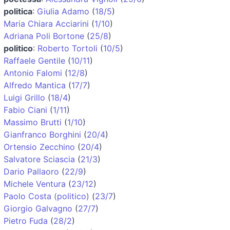
politica
:
Giulia Adamo
(
18/5
)
Maria Chiara Acciarini
(
1/10
)
Adriana Poli Bortone
(
25/8
)
politico
:
Roberto Tortoli
(
10/5
)
Raffaele Gentile
(
10/11
)
Antonio Falomi
(
12/8
)
Alfredo Mantica
(
17/7
)
Luigi Grillo
(
18/4
)
Fabio Ciani
(
1/11
)
Massimo Brutti
(
1/10
)
Gianfranco Borghini
(
20/4
)
Ortensio Zecchino
(
20/4
)
Salvatore Sciascia
(
21/3
)
Dario Pallaoro
(
22/9
)
Michele Ventura
(
23/12
)
Paolo Costa (politico)
(
23/7
)
Giorgio Galvagno
(
27/7
)
Pietro Fuda
(
28/2
)