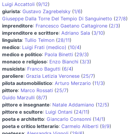
Luigi Accattoli
(
9/12
)
giurista
:
Gustavo Zagrebelsky
(
1/6
)
Giuseppe Dalla Torre Del Tempio Di Sanguinetto
(
27/8
)
imprenditore
:
Francesco Gaetano Caltagirone
(
2/3
)
imprenditore e scrittore
:
Adriano Sala
(
3/10
)
linguista
:
Tullio Telmon
(
28/11
)
medico
:
Luigi Frati (medico)
(
10/4
)
medico e politico
:
Paola Binetti
(
29/3
)
monaco e religioso
:
Enzo Bianchi
(
3/3
)
musicista
:
Franco Bagutti
(
6/4
)
paroliere
:
Grazia Letizia Veronese
(
25/7
)
pilota automobilistico
:
Arturo Merzario
(
11/3
)
pittore
:
Marco Rossati
(
25/7
)
Guido Marzulli
(
8/7
)
pittore e insegnante
:
Natale Addamiano
(
12/5
)
pittore e scultore
:
Luigi Ontani
(
24/11
)
poeta e architetto
:
Giancarlo Consonni
(
14/1
)
poeta e critico letterario
:
Carmelo Aliberti
(
9/9
)
poetessa
:
Alessandra Vignoli
(
29/6
)