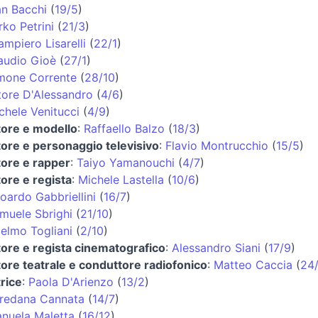
an Bacchi
(
19/5
)
rko Petrini
(
21/3
)
ampiero Lisarelli
(
22/1
)
audio Gioè
(
27/1
)
mone Corrente
(
28/10
)
tore D'Alessandro
(
4/6
)
chele Venitucci
(
4/9
)
tore e modello
:
Raffaello Balzo
(
18/3
)
tore e personaggio televisivo
:
Flavio Montrucchio
(
15/5
)
tore e rapper
:
Taiyo Yamanouchi
(
4/7
)
tore e regista
:
Michele Lastella
(
10/6
)
oardo Gabbriellini
(
16/7
)
muele Sbrighi
(
21/10
)
elmo Togliani
(
2/10
)
tore e regista cinematografico
:
Alessandro Siani
(
17/9
)
tore teatrale e conduttore radiofonico
:
Matteo Caccia
(
24
trice
:
Paola D'Arienzo
(
13/2
)
redana Cannata
(
14/7
)
nuela Maletta
(
16/12
)