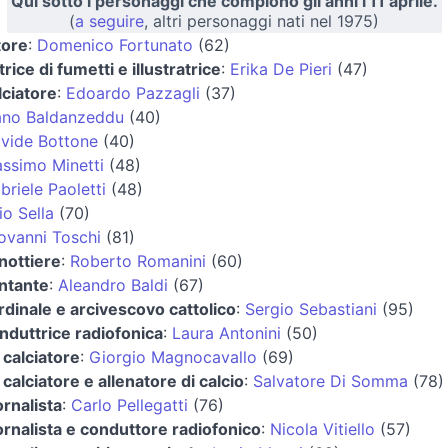
Qui sotto i personaggi che compiono gli anni l'11 aprile.
(
a seguire
, altri personaggi nati nel 1975)
tore
:
Domenico Fortunato
(62)
trice di fumetti e illustratrice
:
Erika De Pieri
(47)
lciatore
:
Edoardo Pazzagli
(37)
ano Baldanzeddu
(40)
vide Bottone
(40)
ssimo Minetti
(48)
briele Paoletti
(48)
io Sella
(70)
ovanni Toschi
(81)
nottiere
:
Roberto Romanini
(60)
ntante
:
Aleandro Baldi
(67)
rdinale e arcivescovo cattolico
:
Sergio Sebastiani
(95)
nduttrice radiofonica
:
Laura Antonini
(50)
 calciatore
:
Giorgio Magnocavallo
(69)
 calciatore e allenatore di calcio
:
Salvatore Di Somma
(78)
ornalista
:
Carlo Pellegatti
(76)
ornalista e conduttore radiofonico
:
Nicola Vitiello
(57)