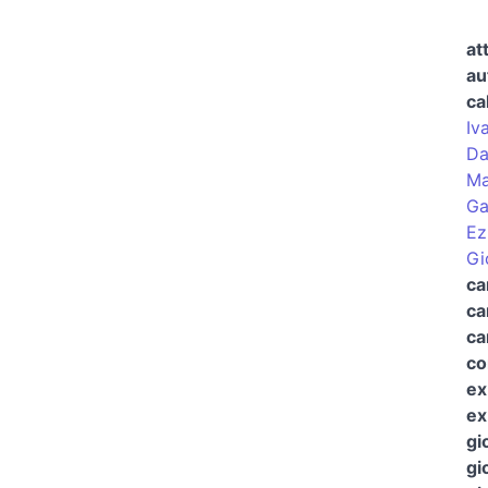
at
au
ca
Iv
Da
Ma
Ga
Ez
Gi
ca
ca
ca
co
ex
ex
gi
gi