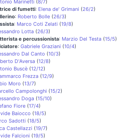
tonio Marinetti
(
8/7
)
trice di fumetti
:
Elena de' Grimani
(
26/2
)
llerino
:
Roberto Bolle
(
26/3
)
ssista
:
Marco Coti Zelati
(
19/8
)
essandro Lotta
(
26/3
)
tterista e percussionista
:
Marzio Del Testa
(
15/5
)
lciatore
:
Gabriele Graziani
(
10/4
)
essandro Dal Canto
(
10/3
)
berto D'Aversa
(
12/8
)
tonio Buscè
(
12/12
)
ammarco Frezza
(
12/9
)
bio Moro
(
13/7
)
rcello Campolonghi
(
15/2
)
essandro Doga
(
15/10
)
efano Fiore
(
17/4
)
vide Baiocco
(
18/5
)
rco Sadotti
(
18/5
)
ca Castellazzi
(
19/7
)
vide Falcioni
(
19/5
)