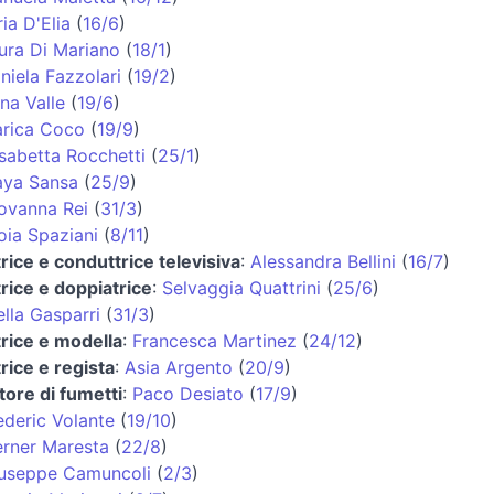
ria D'Elia
(
16/6
)
ura Di Mariano
(
18/1
)
niela Fazzolari
(
19/2
)
na Valle
(
19/6
)
rica Coco
(
19/9
)
isabetta Rocchetti
(
25/1
)
ya Sansa
(
25/9
)
ovanna Rei
(
31/3
)
oia Spaziani
(
8/11
)
trice e conduttrice televisiva
:
Alessandra Bellini
(
16/7
)
trice e doppiatrice
:
Selvaggia Quattrini
(
25/6
)
ella Gasparri
(
31/3
)
trice e modella
:
Francesca Martinez
(
24/12
)
trice e regista
:
Asia Argento
(
20/9
)
tore di fumetti
:
Paco Desiato
(
17/9
)
ederic Volante
(
19/10
)
rner Maresta
(
22/8
)
useppe Camuncoli
(
2/3
)