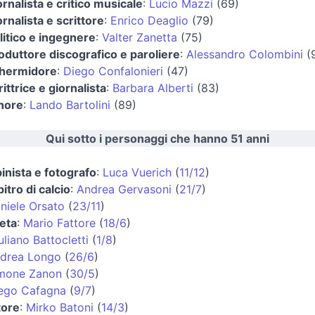
ornalista e critico musicale
:
Lucio Mazzi
(69)
ornalista e scrittore
:
Enrico Deaglio
(79)
litico e ingegnere
:
Valter Zanetta
(75)
oduttore discografico e paroliere
:
Alessandro Colombini
(
hermidore
:
Diego Confalonieri
(47)
rittrice e giornalista
:
Barbara Alberti
(83)
nore
:
Lando Bartolini
(89)
Qui sotto i personaggi che hanno 51 anni
pinista e fotografo
:
Luca Vuerich
(
11/12
)
bitro di calcio
:
Andrea Gervasoni
(
21/7
)
niele Orsato
(
23/11
)
leta
:
Mario Fattore
(
18/6
)
uliano Battocletti
(
1/8
)
drea Longo
(
26/6
)
mone Zanon
(
30/5
)
ego Cafagna
(
9/7
)
tore
:
Mirko Batoni
(
14/3
)