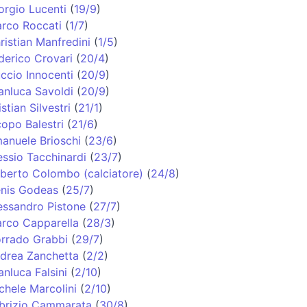
orgio Lucenti
(
19/9
)
rco Roccati
(
1/7
)
ristian Manfredini
(
1/5
)
derico Crovari
(
20/4
)
ccio Innocenti
(
20/9
)
anluca Savoldi
(
20/9
)
istian Silvestri
(
21/1
)
copo Balestri
(
21/6
)
anuele Brioschi
(
23/6
)
essio Tacchinardi
(
23/7
)
berto Colombo (calciatore)
(
24/8
)
nis Godeas
(
25/7
)
essandro Pistone
(
27/7
)
rco Capparella
(
28/3
)
rrado Grabbi
(
29/7
)
drea Zanchetta
(
2/2
)
anluca Falsini
(
2/10
)
chele Marcolini
(
2/10
)
brizio Cammarata
(
30/8
)