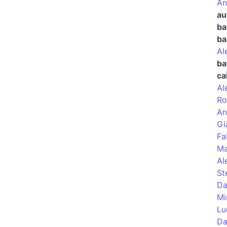
An
au
ba
ba
Al
ba
ca
Al
Ro
An
Gi
Fa
Ma
Al
St
Da
Mi
Lu
Da