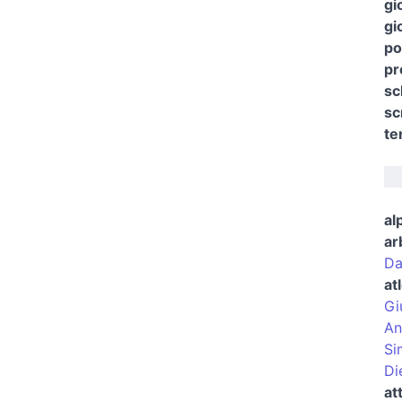
gi
gi
po
pr
sc
sc
te
al
ar
Da
at
Gi
An
Si
Di
at