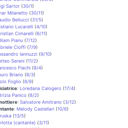
igi Sartor
(
30/1
)
ar Milanetto
(
30/11
)
audio Bellucci
(
31/5
)
istiano Lucarelli
(
4/10
)
ristian Cimarelli
(
6/11
)
lliam Pianu
(
7/12
)
briele Cioffi
(
7/9
)
essandro Iannuzzi
(
9/10
)
tteo Sereni
(
11/2
)
ancesco Flachi
(
8/4
)
uro Briano
(
8/3
)
olo Foglio
(
8/9
)
lciatrice
:
Loredana Calogero
(
17/4
)
trizia Panico
(
8/2
)
nottiere
:
Salvatore Amitrano
(
3/12
)
ntante
:
Melody Castellari
(
10/6
)
ruska
(
13/5
)
rlotta (cantante)
(
3/11
)