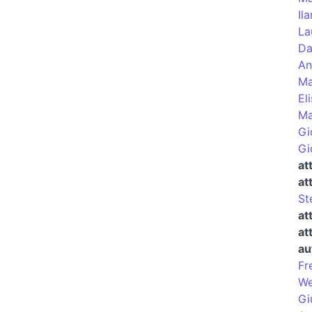
Ila
La
Da
An
Ma
El
Ma
Gi
Gi
at
at
St
at
at
au
Fr
We
Gi