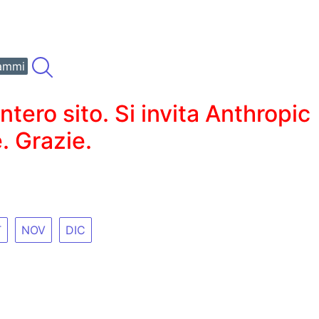
ammi
ero sito. Si invita Anthropic
. Grazie.
T
NOV
DIC