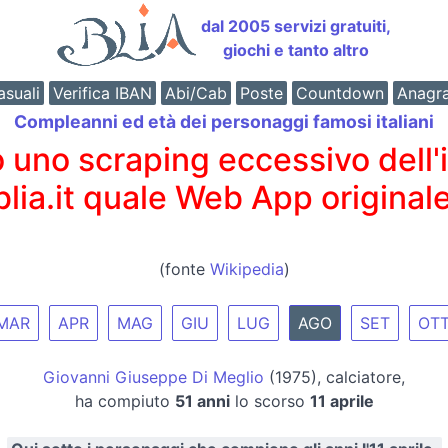
dal 2005 servizi gratuiti,
giochi e tanto altro
suali
Verifica IBAN
Abi/Cab
Poste
Countdown
Anagr
Compleanni ed età dei personaggi famosi italiani
o scraping eccessivo dell'int
 blia.it quale Web App originale
(fonte
Wikipedia
)
MAR
APR
MAG
GIU
LUG
AGO
SET
OT
Giovanni Giuseppe Di Meglio
(1975), calciatore,
ha compiuto
51 anni
lo scorso
11 aprile