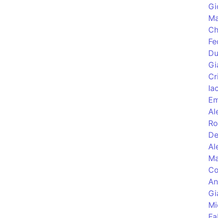
Gi
Ma
Ch
Fe
Du
Gi
Cr
Ia
Em
Al
Ro
De
Al
Ma
Co
An
Gi
Mi
Fa