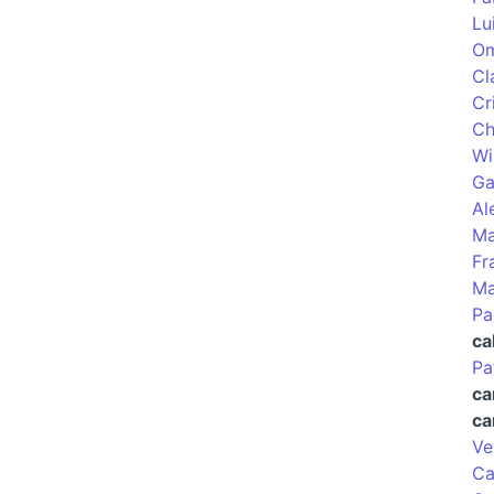
Lu
Om
Cl
Cr
Ch
Wi
Ga
Al
Ma
Fr
Ma
Pa
ca
Pa
ca
ca
Ve
Ca