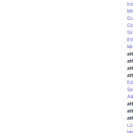
Iv
Mi
Gi
Cl
Si
Et
Mi
at
at
at
at
Ed
Sa
Ad
at
at
at
Lo
Ma