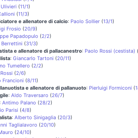
Ulivieri
(
11/1
)
allioni
(
11/3
)
ciatore e allenatore di calcio
:
Paolo Sollier
(
13/1
)
igi Frosio
(
20/9
)
eppe Papadopulo
(
2/2
)
Berrettini
(
31/3
)
stista e allenatore di pallacanestro
:
Paolo Rossi (cestista)
lista
:
Giancarlo Tartoni
(
20/11
)
no Tumellero
(
2/2
)
 Rossi
(
2/6
)
 Francioni
(
8/11
)
llanuotista e allenatore di pallanuoto
:
Pierluigi Formiconi
(
1
gile
:
Aldo Traversaro
(
26/7
)
:
Antimo Palano
(
28/2
)
io Parisi
(
4/8
)
alista
:
Alberto Sinigaglia
(
20/3
)
nni Taglialavoro
(
20/10
)
Mauro
(
24/10
)