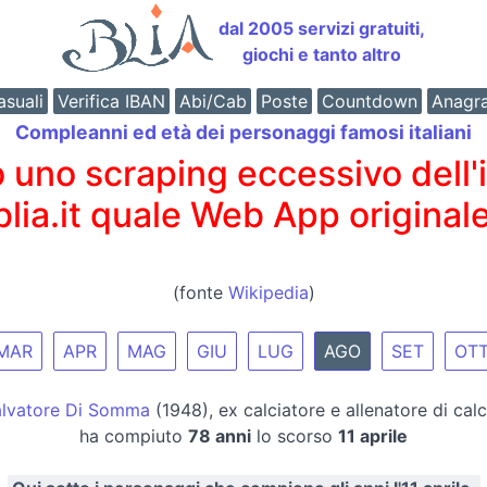
dal 2005 servizi gratuiti,
giochi e tanto altro
suali
Verifica IBAN
Abi/Cab
Poste
Countdown
Anagr
Compleanni ed età dei personaggi famosi italiani
o scraping eccessivo dell'int
 blia.it quale Web App originale
(fonte
Wikipedia
)
MAR
APR
MAG
GIU
LUG
AGO
SET
OT
lvatore Di Somma
(1948), ex calciatore e allenatore di calc
ha compiuto
78 anni
lo scorso
11 aprile