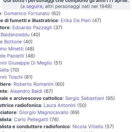
Qui sotto i personaggi che compiono gli anni l'11 aprile.
(
a seguire
, altri personaggi nati nel 1948)
e
:
Domenico Fortunato
(62)
e di fumetti e illustratrice
:
Erika De Pieri
(47)
atore
:
Edoardo Pazzagli
(37)
 Baldanzeddu
(40)
e Bottone
(40)
mo Minetti
(48)
ele Paoletti
(48)
nni Giuseppe Di Meglio
(51)
Sella
(70)
nni Toschi
(81)
tiere
:
Roberto Romanini
(60)
nte
:
Aleandro Baldi
(67)
nale e arcivescovo cattolico
:
Sergio Sebastiani
(95)
ttrice radiofonica
:
Laura Antonini
(50)
lciatore
:
Giorgio Magnocavallo
(69)
alista
:
Carlo Pellegatti
(76)
alista e conduttore radiofonico
:
Nicola Vitiello
(57)