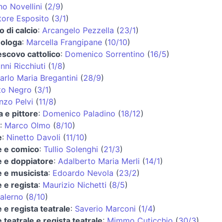
no Novellini
(
2/9
)
tore Esposito
(
3/1
)
o di calcio
:
Arcangelo Pezzella
(
23/1
)
ologa
:
Marcella Frangipane
(
10/10
)
escovo cattolico
:
Domenico Sorrentino
(
16/5
)
nni Ricchiuti
(
1/8
)
arlo Maria Bregantini
(
28/9
)
to Negro
(
3/1
)
nzo Pelvi
(
11/8
)
a e pittore
:
Domenico Paladino
(
18/12
)
:
Marco Olmo
(
8/10
)
e
:
Ninetto Davoli
(
11/10
)
e e comico
:
Tullio Solenghi
(
21/3
)
e e doppiatore
:
Adalberto Maria Merli
(
14/1
)
e e musicista
:
Edoardo Nevola
(
23/2
)
e e regista
:
Maurizio Nichetti
(
8/5
)
Salerno
(
8/10
)
e e regista teatrale
:
Saverio Marconi
(
1/4
)
e teatrale e regista teatrale
:
Mimmo Cuticchio
(
30/3
)