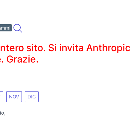
ammi
ero sito. Si invita Anthropic
. Grazie.
T
NOV
DIC
io,