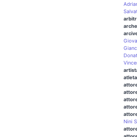
Adria
Salva
arbitr
arche
arciv
Giova
Gianc
Dona
Vince
artist
atleta
attor
attor
attor
attor
attor
Nini 
attor
attor