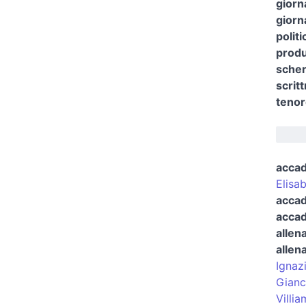
giorn
giorna
polit
produ
sche
scritt
teno
acca
Elisa
accad
accad
allena
allena
Ignaz
Gianc
Villi