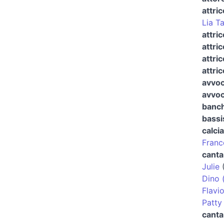
attric
Lia T
attri
attri
attri
attric
avvoc
avvoc
banch
bassi
calci
Franc
canta
Julie
Dino 
Flavio
Patty
canta