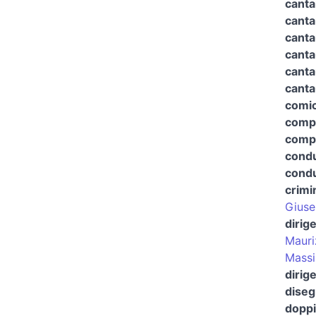
canta
canta
canta
canta
canta
canta
comic
comp
compo
condu
condu
crimi
Giuse
dirig
Mauri
Mass
dirig
diseg
doppi