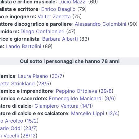
alista e critico musicale
:
Lucio Mazzi
(69)
lista e scrittore
:
Enrico Deaglio
(79)
ico e ingegnere
:
Valter Zanetta
(75)
ttore discografico e paroliere
:
Alessandro Colombini
(90)
rmidore
:
Diego Confalonieri
(47)
rice e giornalista
:
Barbara Alberti
(83)
re
:
Lando Bartolini
(89)
Qui sotto i personaggi che hanno 78 anni
demica
:
Laura Pisano
(
23/7
)
betta Strickland
(
28/5
)
emico e imprenditore
:
Peppino Ortoleva
(
29/8
)
emico e sacerdote
:
Ermenegildo Manicardi
(
9/6
)
tore di calcio
:
Giampiero Ventura
(
14/1
)
tore di calcio e ex calciatore
:
Marcello Lippi
(
12/4
)
io Arcoleo
(
15/2
)
arlo Oddi
(
23/7
)
am Vecchi
(
28/12
)