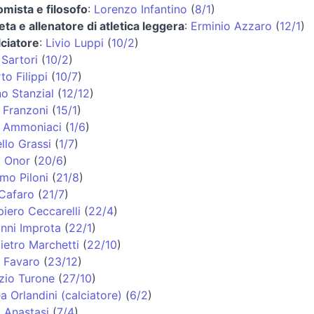
mista e filosofo
:
Lorenzo Infantino
(
8/1
)
eta e allenatore di atletica leggera
:
Erminio Azzaro
(
12/1
)
lciatore
:
Livio Luppi
(
10/2
)
 Sartori
(
10/2
)
to Filippi
(
10/7
)
no Stanzial
(
12/12
)
 Franzoni
(
15/1
)
 Ammoniaci
(
1/6
)
llo Grassi
(
1/7
)
 Onor
(
20/6
)
mo Piloni
(
21/8
)
Cafaro
(
21/7
)
iero Ceccarelli
(
22/4
)
nni Improta
(
22/1
)
ietro Marchetti
(
22/10
)
 Favaro
(
23/12
)
zio Turone
(
27/10
)
a Orlandini (calciatore)
(
6/2
)
o Anastasi
(
7/4
)