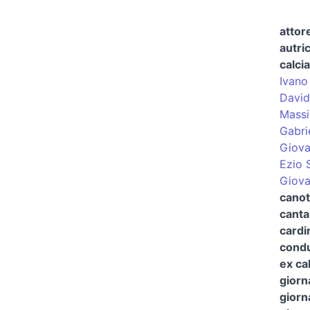
attor
autric
calci
Ivano
David
Massi
Gabri
Giova
Ezio 
Giova
canot
canta
cardi
condu
ex ca
giorn
giorn