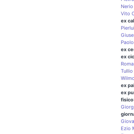
Nerio 
Vito C
ex cal
Pierlu
Gius
Paolo 
ex ce
ex cic
Roma
Tullio
Wilmo
ex pa
ex pu
fisico
Giorg
giorn
Giova
Ezio 