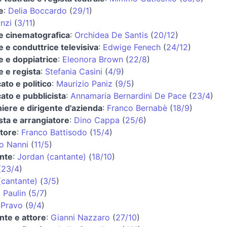
e
:
Delia Boccardo
(
29/1
)
anzi
(
3/11
)
ce cinematografica
:
Orchidea De Santis
(
20/12
)
ce e conduttrice televisiva
:
Edwige Fenech
(
24/12
)
ce e doppiatrice
:
Eleonora Brown
(
22/8
)
e e regista
:
Stefania Casini
(
4/9
)
ato e politico
:
Maurizio Paniz
(
9/5
)
ato e pubblicista
:
Annamaria Bernardini De Pace
(
23/4
)
iere e dirigente d'azienda
:
Franco Bernabè
(
18/9
)
sta e arrangiatore
:
Dino Cappa
(
25/6
)
atore
:
Franco Battisodo
(
15/4
)
o Nanni
(
11/5
)
nte
:
Jordan (cantante)
(
18/10
)
(
23/4
)
(cantante)
(
3/5
)
 Paulin
(
5/7
)
 Pravo
(
9/4
)
nte e attore
:
Gianni Nazzaro
(
27/10
)