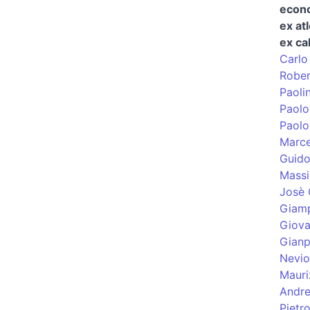
econo
ex atl
ex ca
Carlo
Rober
Paoli
Paolo
Paolo
Marce
Guido
Massi
Josè 
Giamp
Giova
Gianp
Nevio
Mauri
Andre
Pietr