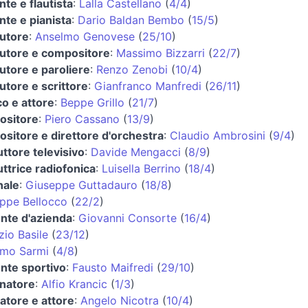
nte e flautista
:
Lalla Castellano
(
4/4
)
nte e pianista
:
Dario Baldan Bembo
(
15/5
)
utore
:
Anselmo Genovese
(
25/10
)
utore e compositore
:
Massimo Bizzarri
(
22/7
)
utore e paroliere
:
Renzo Zenobi
(
10/4
)
utore e scrittore
:
Gianfranco Manfredi
(
26/11
)
o e attore
:
Beppe Grillo
(
21/7
)
ositore
:
Piero Cassano
(
13/9
)
sitore e direttore d'orchestra
:
Claudio Ambrosini
(
9/4
)
ttore televisivo
:
Davide Mengacci
(
8/9
)
ttrice radiofonica
:
Luisella Berrino
(
18/4
)
nale
:
Giuseppe Guttadauro
(
18/8
)
ppe Bellocco
(
22/2
)
ente d'azienda
:
Giovanni Consorte
(
16/4
)
zio Basile
(
23/12
)
imo Sarmi
(
4/8
)
ente sportivo
:
Fausto Maifredi
(
29/10
)
natore
:
Alfio Krancic
(
1/3
)
atore e attore
:
Angelo Nicotra
(
10/4
)