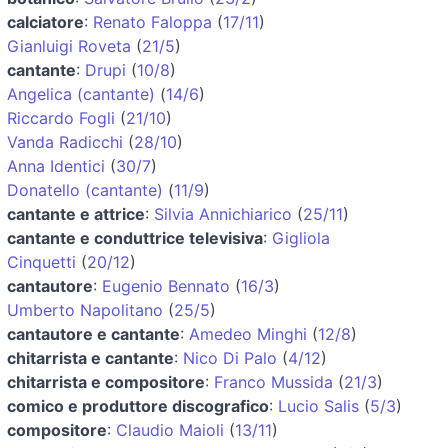
calciatore
:
Renato Faloppa
(
17/11
)
Gianluigi Roveta
(
21/5
)
cantante
:
Drupi
(
10/8
)
Angelica (cantante)
(
14/6
)
Riccardo Fogli
(
21/10
)
Vanda Radicchi
(
28/10
)
Anna Identici
(
30/7
)
Donatello (cantante)
(
11/9
)
cantante e attrice
:
Silvia Annichiarico
(
25/11
)
cantante e conduttrice televisiva
:
Gigliola
Cinquetti
(
20/12
)
cantautore
:
Eugenio Bennato
(
16/3
)
Umberto Napolitano
(
25/5
)
cantautore e cantante
:
Amedeo Minghi
(
12/8
)
chitarrista e cantante
:
Nico Di Palo
(
4/12
)
chitarrista e compositore
:
Franco Mussida
(
21/3
)
comico e produttore discografico
:
Lucio Salis
(
5/3
)
compositore
:
Claudio Maioli
(
13/11
)