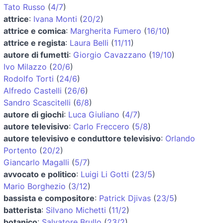
Tato Russo
(
4/7
)
attrice
:
Ivana Monti
(
20/2
)
attrice e comica
:
Margherita Fumero
(
16/10
)
attrice e regista
:
Laura Belli
(
11/11
)
autore di fumetti
:
Giorgio Cavazzano
(
19/10
)
Ivo Milazzo
(
20/6
)
Rodolfo Torti
(
24/6
)
Alfredo Castelli
(
26/6
)
Sandro Scascitelli
(
6/8
)
autore di giochi
:
Luca Giuliano
(
4/7
)
autore televisivo
:
Carlo Freccero
(
5/8
)
autore televisivo e conduttore televisivo
:
Orlando
Portento
(
20/2
)
Giancarlo Magalli
(
5/7
)
avvocato e politico
:
Luigi Li Gotti
(
23/5
)
Mario Borghezio
(
3/12
)
bassista e compositore
:
Patrick Djivas
(
23/5
)
batterista
:
Silvano Michetti
(
11/2
)
botanico
:
Salvatore Brullo
(
23/2
)