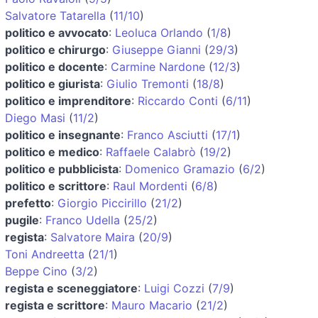
Salvatore Tatarella
(
11/10
)
politico e avvocato
:
Leoluca Orlando
(
1/8
)
politico e chirurgo
:
Giuseppe Gianni
(
29/3
)
politico e docente
:
Carmine Nardone
(
12/3
)
politico e giurista
:
Giulio Tremonti
(
18/8
)
politico e imprenditore
:
Riccardo Conti
(
6/11
)
Diego Masi
(
11/2
)
politico e insegnante
:
Franco Asciutti
(
17/1
)
politico e medico
:
Raffaele Calabrò
(
19/2
)
politico e pubblicista
:
Domenico Gramazio
(
6/2
)
politico e scrittore
:
Raul Mordenti
(
6/8
)
prefetto
:
Giorgio Piccirillo
(
21/2
)
pugile
:
Franco Udella
(
25/2
)
regista
:
Salvatore Maira
(
20/9
)
Toni Andreetta
(
21/1
)
Beppe Cino
(
3/2
)
regista e sceneggiatore
:
Luigi Cozzi
(
7/9
)
regista e scrittore
:
Mauro Macario
(
21/2
)