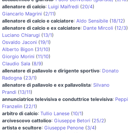
allenatore di calcio
:
Luigi Maifredi
(
20/4
)
Giancarlo Magrini
(
2/11
)
allenatore di calcio e calciatore
:
Aldo Sensibile
(
18/12
)
allenatore di calcio e ex calciatore
:
Dante Mircoli
(
12/3
)
Luciano Chiarugi
(
13/1
)
Osvaldo Jaconi
(
19/1
)
Alberto Bigon
(
31/10
)
Giorgio Morini
(
11/10
)
Claudio Sala
(
8/9
)
allenatore di pallavolo e dirigente sportivo
:
Donato
Radogna
(
23/1
)
allenatore di pallavolo e ex pallavolista
:
Silvano
Prandi
(
13/11
)
annunciatrice televisiva e conduttrice televisiva
:
Peppi
Franzelin
(
22/1
)
arbitro di calcio
:
Tullio Lanese
(
10/1
)
arcivescovo cattolico
:
Giuseppe Betori
(
25/2
)
artista e scultore
:
Giuseppe Penone
(
3/4
)