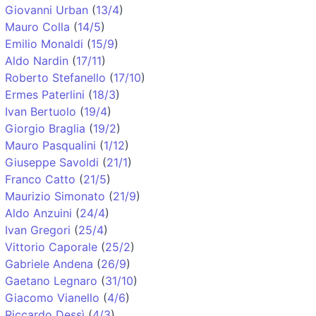
Giovanni Urban
(
13/4
)
Mauro Colla
(
14/5
)
Emilio Monaldi
(
15/9
)
Aldo Nardin
(
17/11
)
Roberto Stefanello
(
17/10
)
Ermes Paterlini
(
18/3
)
Ivan Bertuolo
(
19/4
)
Giorgio Braglia
(
19/2
)
Mauro Pasqualini
(
1/12
)
Giuseppe Savoldi
(
21/1
)
Franco Catto
(
21/5
)
Maurizio Simonato
(
21/9
)
Aldo Anzuini
(
24/4
)
Ivan Gregori
(
25/4
)
Vittorio Caporale
(
25/2
)
Gabriele Andena
(
26/9
)
Gaetano Legnaro
(
31/10
)
Giacomo Vianello
(
4/6
)
Riccardo Dessì
(
4/3
)