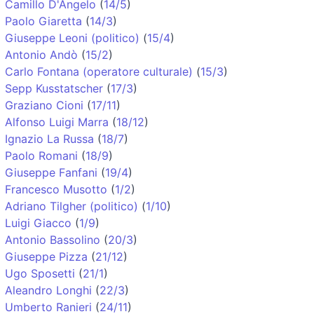
Camillo D'Angelo
(
14/5
)
Paolo Giaretta
(
14/3
)
Giuseppe Leoni (politico)
(
15/4
)
Antonio Andò
(
15/2
)
Carlo Fontana (operatore culturale)
(
15/3
)
Sepp Kusstatscher
(
17/3
)
Graziano Cioni
(
17/11
)
Alfonso Luigi Marra
(
18/12
)
Ignazio La Russa
(
18/7
)
Paolo Romani
(
18/9
)
Giuseppe Fanfani
(
19/4
)
Francesco Musotto
(
1/2
)
Adriano Tilgher (politico)
(
1/10
)
Luigi Giacco
(
1/9
)
Antonio Bassolino
(
20/3
)
Giuseppe Pizza
(
21/12
)
Ugo Sposetti
(
21/1
)
Aleandro Longhi
(
22/3
)
Umberto Ranieri
(
24/11
)