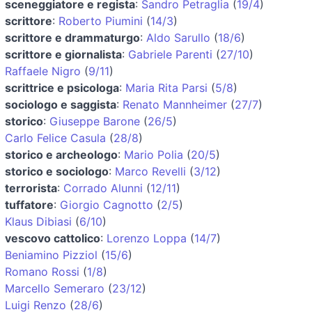
sceneggiatore e regista
:
Sandro Petraglia
(
19/4
)
scrittore
:
Roberto Piumini
(
14/3
)
scrittore e drammaturgo
:
Aldo Sarullo
(
18/6
)
scrittore e giornalista
:
Gabriele Parenti
(
27/10
)
Raffaele Nigro
(
9/11
)
scrittrice e psicologa
:
Maria Rita Parsi
(
5/8
)
sociologo e saggista
:
Renato Mannheimer
(
27/7
)
storico
:
Giuseppe Barone
(
26/5
)
Carlo Felice Casula
(
28/8
)
storico e archeologo
:
Mario Polia
(
20/5
)
storico e sociologo
:
Marco Revelli
(
3/12
)
terrorista
:
Corrado Alunni
(
12/11
)
tuffatore
:
Giorgio Cagnotto
(
2/5
)
Klaus Dibiasi
(
6/10
)
vescovo cattolico
:
Lorenzo Loppa
(
14/7
)
Beniamino Pizziol
(
15/6
)
Romano Rossi
(
1/8
)
Marcello Semeraro
(
23/12
)
Luigi Renzo
(
28/6
)