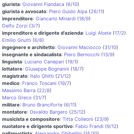
giurista
:
Giovanni Fiandaca
(
6/10
)
giurista e avvocato
:
Piero Guido Alpa
(
26/11
)
imprenditore
:
Giancarlo Minardi
(
18/9
)
Delfo Zorzi
(
3/7
)
imprenditore e dirigente d'azienda
:
Luigi Abete
(
17/2
)
Emilio Gnutti
(
6/8
)
ingegnere e architetto
:
Giovanni Maciocco
(
31/10
)
insegnante e sindacalista
:
Piero Bernocchi
(
13/9
)
linguista
:
Luciano Canepari
(
19/1
)
lottatore
:
Giuseppe Bognanni
(
18/7
)
magistrato
:
Italo Ghitti
(
21/12
)
medico
:
Franco Toscani
(
19/7
)
Massimo Barra
(
22/8
)
Marco Greco
(
31/7
)
militare
:
Bruno Branciforte
(
6/11
)
montatore
:
Osvaldo Bargero
(
25/12
)
musicista e compositore
:
Titta Colleoni
(
23/9
)
nuotatore e dirigente sportivo
:
Fabio Frandi
(
9/12
)
pallanuotista
:
Alessandro Ghibellini
(
15/10
)