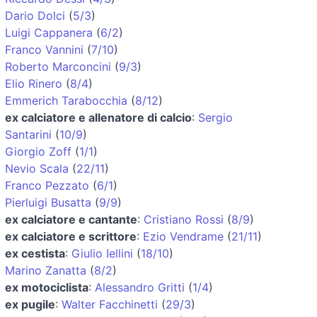
Dario Dolci
(
5/3
)
Luigi Cappanera
(
6/2
)
Franco Vannini
(
7/10
)
Roberto Marconcini
(
9/3
)
Elio Rinero
(
8/4
)
Emmerich Tarabocchia
(
8/12
)
ex calciatore e allenatore di calcio
:
Sergio
Santarini
(
10/9
)
Giorgio Zoff
(
1/1
)
Nevio Scala
(
22/11
)
Franco Pezzato
(
6/1
)
Pierluigi Busatta
(
9/9
)
ex calciatore e cantante
:
Cristiano Rossi
(
8/9
)
ex calciatore e scrittore
:
Ezio Vendrame
(
21/11
)
ex cestista
:
Giulio Iellini
(
18/10
)
Marino Zanatta
(
8/2
)
ex motociclista
:
Alessandro Gritti
(
1/4
)
ex pugile
:
Walter Facchinetti
(
29/3
)