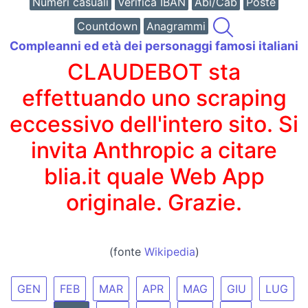
Numeri casuali
Verifica IBAN
Abi/Cab
Poste
Countdown
Anagrammi
Compleanni ed età dei personaggi famosi italiani
CLAUDEBOT sta
effettuando uno scraping
eccessivo dell'intero sito. Si
invita Anthropic a citare
blia.it quale Web App
originale. Grazie.
(fonte
Wikipedia
)
GEN
FEB
MAR
APR
MAG
GIU
LUG