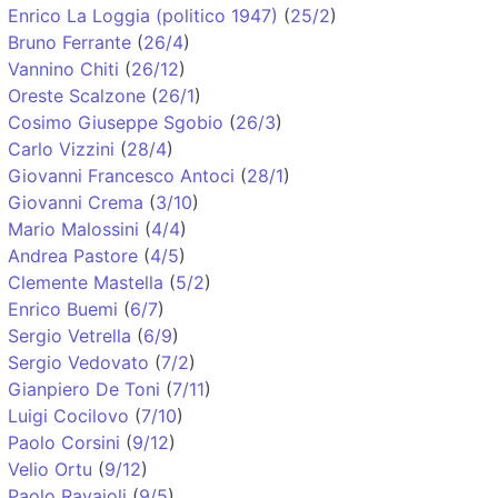
Enrico La Loggia (politico 1947)
(
25/2
)
Bruno Ferrante
(
26/4
)
Vannino Chiti
(
26/12
)
Oreste Scalzone
(
26/1
)
Cosimo Giuseppe Sgobio
(
26/3
)
Carlo Vizzini
(
28/4
)
Giovanni Francesco Antoci
(
28/1
)
Giovanni Crema
(
3/10
)
Mario Malossini
(
4/4
)
Andrea Pastore
(
4/5
)
Clemente Mastella
(
5/2
)
Enrico Buemi
(
6/7
)
Sergio Vetrella
(
6/9
)
Sergio Vedovato
(
7/2
)
Gianpiero De Toni
(
7/11
)
Luigi Cocilovo
(
7/10
)
Paolo Corsini
(
9/12
)
Velio Ortu
(
9/12
)
Paolo Ravaioli
(
9/5
)