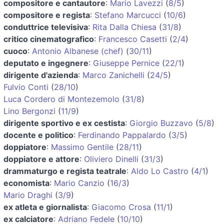
compositore e cantautore
:
Mario Lavezzi
(
8/5
)
compositore e regista
:
Stefano Marcucci
(
10/6
)
conduttrice televisiva
:
Rita Dalla Chiesa
(
31/8
)
critico cinematografico
:
Francesco Casetti
(
2/4
)
cuoco
:
Antonio Albanese (chef)
(
30/11
)
deputato e ingegnere
:
Giuseppe Pernice
(
22/1
)
dirigente d'azienda
:
Marco Zanichelli
(
24/5
)
Fulvio Conti
(
28/10
)
Luca Cordero di Montezemolo
(
31/8
)
Lino Bergonzi
(
11/9
)
dirigente sportivo e ex cestista
:
Giorgio Buzzavo
(
5/8
)
docente e politico
:
Ferdinando Pappalardo
(
3/5
)
doppiatore
:
Massimo Gentile
(
28/11
)
doppiatore e attore
:
Oliviero Dinelli
(
31/3
)
drammaturgo e regista teatrale
:
Aldo Lo Castro
(
4/1
)
economista
:
Mario Canzio
(
16/3
)
Mario Draghi
(
3/9
)
ex atleta e giornalista
:
Giacomo Crosa
(
11/1
)
ex calciatore
:
Adriano Fedele
(
10/10
)