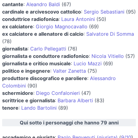
cantante
:
Aleandro Baldi
(67)
cardinale e arcivescovo cattolico
:
Sergio Sebastiani
(95)
conduttrice radiofonica
:
Laura Antonini
(50)
ex calciatore
:
Giorgio Magnocavallo
(69)
ex calciatore e allenatore di calcio
:
Salvatore Di Somma
(78)
giornalista
:
Carlo Pellegatti
(76)
giornalista e conduttore radiofonico
:
Nicola Vitiello
(57)
giornalista e critico musicale
:
Lucio Mazzi
(69)
politico e ingegnere
:
Valter Zanetta
(75)
produttore discografico e paroliere
:
Alessandro
Colombini
(90)
schermidore
:
Diego Confalonieri
(47)
scrittrice e giornalista
:
Barbara Alberti
(83)
tenore
:
Lando Bartolini
(89)
Qui sotto i personaggi che hanno 79 anni
accademico e giurista
:
Paolo Benvenuti (giurista)
(
9/10
)