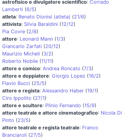
astrofisico e divulgatore scientifico
:
Corrado
Lamberti
(
6/5
)
atleta
:
Renato Dionisi (atleta)
(
21/6
)
attivista
:
Silvia Baraldini
(
12/12
)
Pia Covre
(
2/8
)
attore
:
Leonard Mann
(
1/3
)
Giancarlo Zarfati
(
20/12
)
Maurizio Micheli
(
3/2
)
Roberto Nobile
(
11/11
)
attore e comico
:
Andrea Roncato
(
7/3
)
attore e doppiatore
:
Giorgio Lopez
(
16/2
)
Flavio Bucci
(
25/5
)
attore e regista
:
Alessandro Haber
(
19/1
)
Ciro Ippolito
(
27/1
)
attore e scultore
:
Plinio Fernando
(
15/9
)
attore teatrale e attore cinematografico
:
Nicola Di
Pinto
(
23/5
)
attore teatrale e regista teatrale
:
Franco
Branciaroli
(
27/5
)