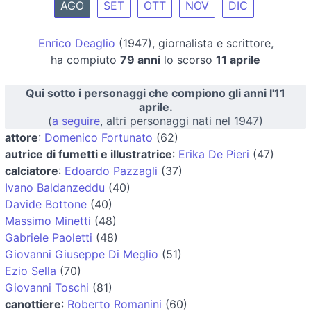
AGO
SET
OTT
NOV
DIC
Enrico Deaglio
(1947), giornalista e scrittore,
ha compiuto
79 anni
lo scorso
11 aprile
Qui sotto i personaggi che compiono gli anni l'11
aprile.
(
a seguire
, altri personaggi nati nel 1947)
attore
:
Domenico Fortunato
(62)
autrice di fumetti e illustratrice
:
Erika De Pieri
(47)
calciatore
:
Edoardo Pazzagli
(37)
Ivano Baldanzeddu
(40)
Davide Bottone
(40)
Massimo Minetti
(48)
Gabriele Paoletti
(48)
Giovanni Giuseppe Di Meglio
(51)
Ezio Sella
(70)
Giovanni Toschi
(81)
canottiere
:
Roberto Romanini
(60)