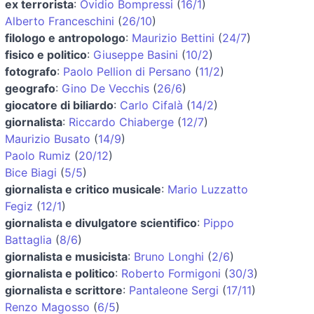
ex terrorista
:
Ovidio Bompressi
(
16/1
)
Alberto Franceschini
(
26/10
)
filologo e antropologo
:
Maurizio Bettini
(
24/7
)
fisico e politico
:
Giuseppe Basini
(
10/2
)
fotografo
:
Paolo Pellion di Persano
(
11/2
)
geografo
:
Gino De Vecchis
(
26/6
)
giocatore di biliardo
:
Carlo Cifalà
(
14/2
)
giornalista
:
Riccardo Chiaberge
(
12/7
)
Maurizio Busato
(
14/9
)
Paolo Rumiz
(
20/12
)
Bice Biagi
(
5/5
)
giornalista e critico musicale
:
Mario Luzzatto
Fegiz
(
12/1
)
giornalista e divulgatore scientifico
:
Pippo
Battaglia
(
8/6
)
giornalista e musicista
:
Bruno Longhi
(
2/6
)
giornalista e politico
:
Roberto Formigoni
(
30/3
)
giornalista e scrittore
:
Pantaleone Sergi
(
17/11
)
Renzo Magosso
(
6/5
)