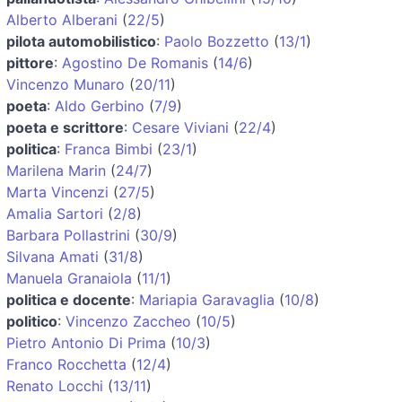
Alberto Alberani
(
22/5
)
pilota automobilistico
:
Paolo Bozzetto
(
13/1
)
pittore
:
Agostino De Romanis
(
14/6
)
Vincenzo Munaro
(
20/11
)
poeta
:
Aldo Gerbino
(
7/9
)
poeta e scrittore
:
Cesare Viviani
(
22/4
)
politica
:
Franca Bimbi
(
23/1
)
Marilena Marin
(
24/7
)
Marta Vincenzi
(
27/5
)
Amalia Sartori
(
2/8
)
Barbara Pollastrini
(
30/9
)
Silvana Amati
(
31/8
)
Manuela Granaiola
(
11/1
)
politica e docente
:
Mariapia Garavaglia
(
10/8
)
politico
:
Vincenzo Zaccheo
(
10/5
)
Pietro Antonio Di Prima
(
10/3
)
Franco Rocchetta
(
12/4
)
Renato Locchi
(
13/11
)