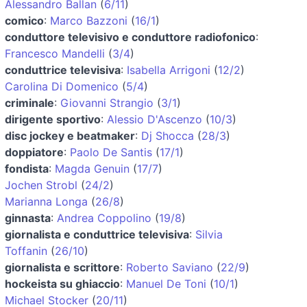
Alessandro Ballan
(
6/11
)
comico
:
Marco Bazzoni
(
16/1
)
conduttore televisivo e conduttore radiofonico
:
Francesco Mandelli
(
3/4
)
conduttrice televisiva
:
Isabella Arrigoni
(
12/2
)
Carolina Di Domenico
(
5/4
)
criminale
:
Giovanni Strangio
(
3/1
)
dirigente sportivo
:
Alessio D'Ascenzo
(
10/3
)
disc jockey e beatmaker
:
Dj Shocca
(
28/3
)
doppiatore
:
Paolo De Santis
(
17/1
)
fondista
:
Magda Genuin
(
17/7
)
Jochen Strobl
(
24/2
)
Marianna Longa
(
26/8
)
ginnasta
:
Andrea Coppolino
(
19/8
)
giornalista e conduttrice televisiva
:
Silvia
Toffanin
(
26/10
)
giornalista e scrittore
:
Roberto Saviano
(
22/9
)
hockeista su ghiaccio
:
Manuel De Toni
(
10/1
)
Michael Stocker
(
20/11
)