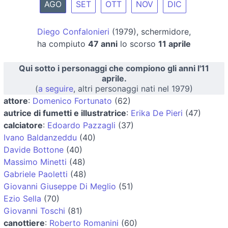
AGO
SET
OTT
NOV
DIC
Diego Confalonieri
(1979), schermidore,
ha compiuto
47 anni
lo scorso
11 aprile
Qui sotto i personaggi che compiono gli anni l'11
aprile.
(
a seguire
, altri personaggi nati nel 1979)
attore
:
Domenico Fortunato
(62)
autrice di fumetti e illustratrice
:
Erika De Pieri
(47)
calciatore
:
Edoardo Pazzagli
(37)
Ivano Baldanzeddu
(40)
Davide Bottone
(40)
Massimo Minetti
(48)
Gabriele Paoletti
(48)
Giovanni Giuseppe Di Meglio
(51)
Ezio Sella
(70)
Giovanni Toschi
(81)
canottiere
:
Roberto Romanini
(60)