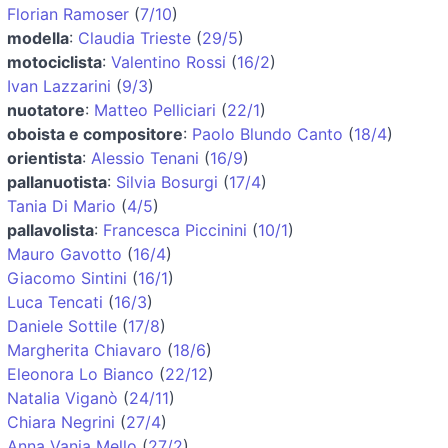
Florian Ramoser
(
7/10
)
modella
:
Claudia Trieste
(
29/5
)
motociclista
:
Valentino Rossi
(
16/2
)
Ivan Lazzarini
(
9/3
)
nuotatore
:
Matteo Pelliciari
(
22/1
)
oboista e compositore
:
Paolo Blundo Canto
(
18/4
)
orientista
:
Alessio Tenani
(
16/9
)
pallanuotista
:
Silvia Bosurgi
(
17/4
)
Tania Di Mario
(
4/5
)
pallavolista
:
Francesca Piccinini
(
10/1
)
Mauro Gavotto
(
16/4
)
Giacomo Sintini
(
16/1
)
Luca Tencati
(
16/3
)
Daniele Sottile
(
17/8
)
Margherita Chiavaro
(
18/6
)
Eleonora Lo Bianco
(
22/12
)
Natalia Viganò
(
24/11
)
Chiara Negrini
(
27/4
)
Anna Vania Mello
(
27/2
)