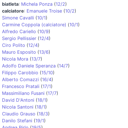
biatleta
:
Michela Ponza
(
12/2
)
calciatore
:
Emanuele Troise
(
10/2
)
Simone Cavalli
(
10/1
)
Carmine Coppola (calciatore)
(
10/1
)
Alfredo Cariello
(
10/9
)
Sergio Pellissier
(
12/4
)
Ciro Polito
(
12/4
)
Mauro Esposito
(
13/6
)
Nicola Mora
(
13/7
)
Adolfo Daniele Speranza
(
14/7
)
Filippo Carobbio
(
15/10
)
Alberto Comazzi
(
16/4
)
Francesco Pratali
(
17/1
)
Massimiliano Fusani
(
17/7
)
David D'Antoni
(
18/1
)
Nicola Santoni
(
18/1
)
Claudio Grauso
(
18/3
)
Danilo Stefani
(
19/1
)
Andrea Pirlo
(
19/5
)