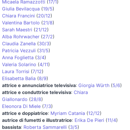
Micaela Ramazzotti
(
17/1
)
Giulia Bevilacqua
(
19/5
)
Chiara Francini
(
20/12
)
Valentina Bartolo
(
21/8
)
Sarah Maestri
(
21/12
)
Alba Rohrwacher
(
27/2
)
Claudia Zanella
(
30/3
)
Patricia Vezzuli
(
31/5
)
Anna Foglietta
(
3/4
)
Valeria Solarino
(
4/11
)
Laura Torrisi
(
7/12
)
Elisabetta Balia
(
8/9
)
attrice e annunciatrice televisiva
:
Giorgia Würth
(
5/6
)
attrice e conduttrice televisiva
:
Chiara
Giallonardo
(
28/8
)
Eleonora Di Miele
(
7/3
)
attrice e doppiatrice
:
Myriam Catania
(
12/12
)
autrice di fumetti e illustratrice
:
Erika De Pieri
(
11/4
)
bassista
:
Roberta Sammarelli
(
3/5
)