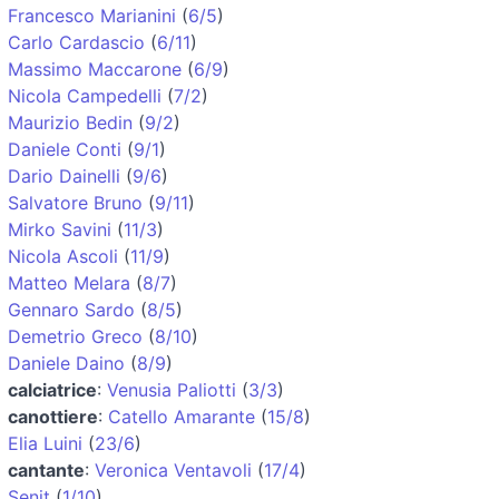
Francesco Marianini
(
6/5
)
Carlo Cardascio
(
6/11
)
Massimo Maccarone
(
6/9
)
Nicola Campedelli
(
7/2
)
Maurizio Bedin
(
9/2
)
Daniele Conti
(
9/1
)
Dario Dainelli
(
9/6
)
Salvatore Bruno
(
9/11
)
Mirko Savini
(
11/3
)
Nicola Ascoli
(
11/9
)
Matteo Melara
(
8/7
)
Gennaro Sardo
(
8/5
)
Demetrio Greco
(
8/10
)
Daniele Daino
(
8/9
)
calciatrice
:
Venusia Paliotti
(
3/3
)
canottiere
:
Catello Amarante
(
15/8
)
Elia Luini
(
23/6
)
cantante
:
Veronica Ventavoli
(
17/4
)
Senit
(
1/10
)