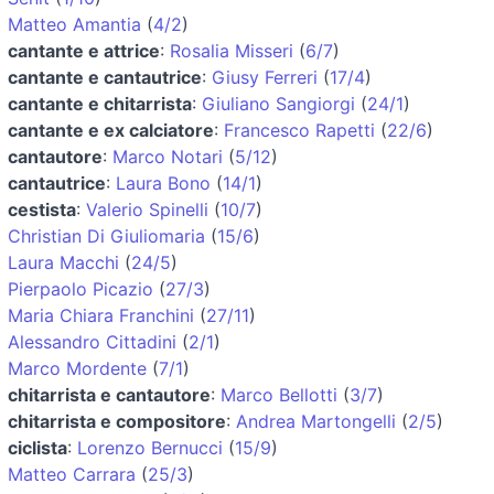
Matteo Amantia
(
4/2
)
cantante e attrice
:
Rosalia Misseri
(
6/7
)
cantante e cantautrice
:
Giusy Ferreri
(
17/4
)
cantante e chitarrista
:
Giuliano Sangiorgi
(
24/1
)
cantante e ex calciatore
:
Francesco Rapetti
(
22/6
)
cantautore
:
Marco Notari
(
5/12
)
cantautrice
:
Laura Bono
(
14/1
)
cestista
:
Valerio Spinelli
(
10/7
)
Christian Di Giuliomaria
(
15/6
)
Laura Macchi
(
24/5
)
Pierpaolo Picazio
(
27/3
)
Maria Chiara Franchini
(
27/11
)
Alessandro Cittadini
(
2/1
)
Marco Mordente
(
7/1
)
chitarrista e cantautore
:
Marco Bellotti
(
3/7
)
chitarrista e compositore
:
Andrea Martongelli
(
2/5
)
ciclista
:
Lorenzo Bernucci
(
15/9
)
Matteo Carrara
(
25/3
)