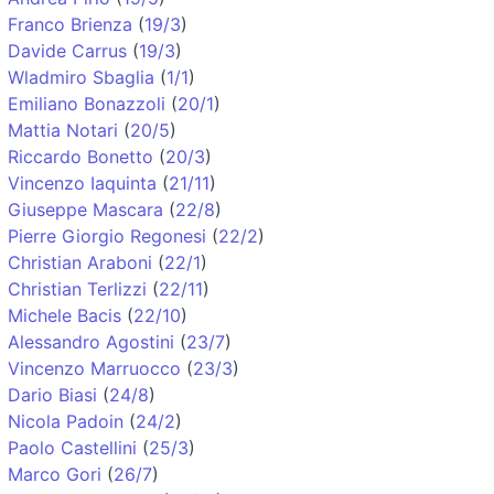
Franco Brienza
(
19/3
)
Davide Carrus
(
19/3
)
Wladmiro Sbaglia
(
1/1
)
Emiliano Bonazzoli
(
20/1
)
Mattia Notari
(
20/5
)
Riccardo Bonetto
(
20/3
)
Vincenzo Iaquinta
(
21/11
)
Giuseppe Mascara
(
22/8
)
Pierre Giorgio Regonesi
(
22/2
)
Christian Araboni
(
22/1
)
Christian Terlizzi
(
22/11
)
Michele Bacis
(
22/10
)
Alessandro Agostini
(
23/7
)
Vincenzo Marruocco
(
23/3
)
Dario Biasi
(
24/8
)
Nicola Padoin
(
24/2
)
Paolo Castellini
(
25/3
)
Marco Gori
(
26/7
)