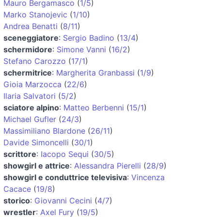
Mauro Bergamasco
(
1/5
)
Marko Stanojevic
(
1/10
)
Andrea Benatti
(
8/11
)
sceneggiatore
:
Sergio Badino
(
13/4
)
schermidore
:
Simone Vanni
(
16/2
)
Stefano Carozzo
(
17/1
)
schermitrice
:
Margherita Granbassi
(
1/9
)
Gioia Marzocca
(
22/6
)
Ilaria Salvatori
(
5/2
)
sciatore alpino
:
Matteo Berbenni
(
15/1
)
Michael Gufler
(
24/3
)
Massimiliano Blardone
(
26/11
)
Davide Simoncelli
(
30/1
)
scrittore
:
Iacopo Sequi
(
30/5
)
showgirl e attrice
:
Alessandra Pierelli
(
28/9
)
showgirl e conduttrice televisiva
:
Vincenza
Cacace
(
19/8
)
storico
:
Giovanni Cecini
(
4/7
)
wrestler
:
Axel Fury
(
19/5
)