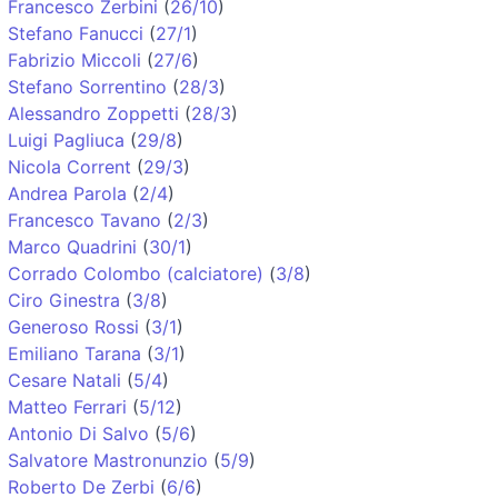
Francesco Zerbini
(
26/10
)
Stefano Fanucci
(
27/1
)
Fabrizio Miccoli
(
27/6
)
Stefano Sorrentino
(
28/3
)
Alessandro Zoppetti
(
28/3
)
Luigi Pagliuca
(
29/8
)
Nicola Corrent
(
29/3
)
Andrea Parola
(
2/4
)
Francesco Tavano
(
2/3
)
Marco Quadrini
(
30/1
)
Corrado Colombo (calciatore)
(
3/8
)
Ciro Ginestra
(
3/8
)
Generoso Rossi
(
3/1
)
Emiliano Tarana
(
3/1
)
Cesare Natali
(
5/4
)
Matteo Ferrari
(
5/12
)
Antonio Di Salvo
(
5/6
)
Salvatore Mastronunzio
(
5/9
)
Roberto De Zerbi
(
6/6
)