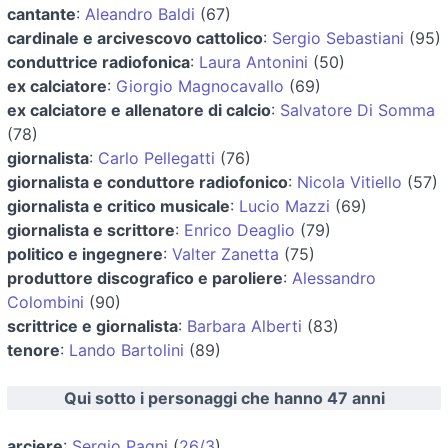
cantante
:
Aleandro Baldi
(67)
cardinale e arcivescovo cattolico
:
Sergio Sebastiani
(95)
conduttrice radiofonica
:
Laura Antonini
(50)
ex calciatore
:
Giorgio Magnocavallo
(69)
ex calciatore e allenatore di calcio
:
Salvatore Di Somma
(78)
giornalista
:
Carlo Pellegatti
(76)
giornalista e conduttore radiofonico
:
Nicola Vitiello
(57)
giornalista e critico musicale
:
Lucio Mazzi
(69)
giornalista e scrittore
:
Enrico Deaglio
(79)
politico e ingegnere
:
Valter Zanetta
(75)
produttore discografico e paroliere
:
Alessandro
Colombini
(90)
scrittrice e giornalista
:
Barbara Alberti
(83)
tenore
:
Lando Bartolini
(89)
Qui sotto i personaggi che hanno 47 anni
arciere
:
Sergio Pagni
(
26/3
)