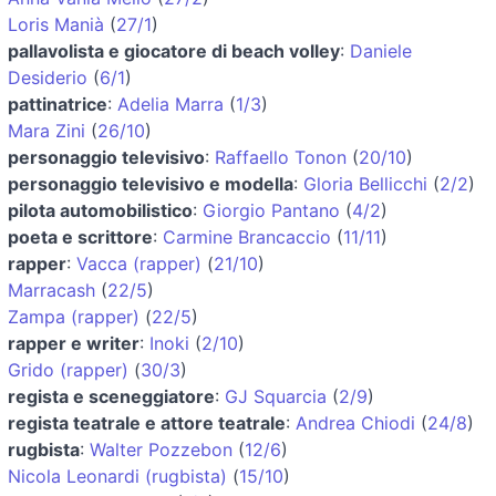
Loris Manià
(
27/1
)
pallavolista e giocatore di beach volley
:
Daniele
Desiderio
(
6/1
)
pattinatrice
:
Adelia Marra
(
1/3
)
Mara Zini
(
26/10
)
personaggio televisivo
:
Raffaello Tonon
(
20/10
)
personaggio televisivo e modella
:
Gloria Bellicchi
(
2/2
)
pilota automobilistico
:
Giorgio Pantano
(
4/2
)
poeta e scrittore
:
Carmine Brancaccio
(
11/11
)
rapper
:
Vacca (rapper)
(
21/10
)
Marracash
(
22/5
)
Zampa (rapper)
(
22/5
)
rapper e writer
:
Inoki
(
2/10
)
Grido (rapper)
(
30/3
)
regista e sceneggiatore
:
GJ Squarcia
(
2/9
)
regista teatrale e attore teatrale
:
Andrea Chiodi
(
24/8
)
rugbista
:
Walter Pozzebon
(
12/6
)
Nicola Leonardi (rugbista)
(
15/10
)