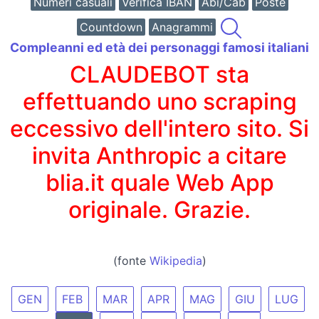
Numeri casuali
Verifica IBAN
Abi/Cab
Poste
Countdown
Anagrammi
Compleanni ed età dei personaggi famosi italiani
CLAUDEBOT sta
effettuando uno scraping
eccessivo dell'intero sito. Si
invita Anthropic a citare
blia.it quale Web App
originale. Grazie.
(fonte
Wikipedia
)
GEN
FEB
MAR
APR
MAG
GIU
LUG