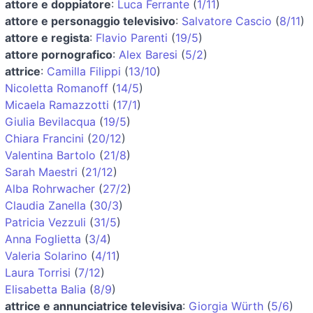
attore e doppiatore
:
Luca Ferrante
(
1/11
)
attore e personaggio televisivo
:
Salvatore Cascio
(
8/11
)
attore e regista
:
Flavio Parenti
(
19/5
)
attore pornografico
:
Alex Baresi
(
5/2
)
attrice
:
Camilla Filippi
(
13/10
)
Nicoletta Romanoff
(
14/5
)
Micaela Ramazzotti
(
17/1
)
Giulia Bevilacqua
(
19/5
)
Chiara Francini
(
20/12
)
Valentina Bartolo
(
21/8
)
Sarah Maestri
(
21/12
)
Alba Rohrwacher
(
27/2
)
Claudia Zanella
(
30/3
)
Patricia Vezzuli
(
31/5
)
Anna Foglietta
(
3/4
)
Valeria Solarino
(
4/11
)
Laura Torrisi
(
7/12
)
Elisabetta Balia
(
8/9
)
attrice e annunciatrice televisiva
:
Giorgia Würth
(
5/6
)