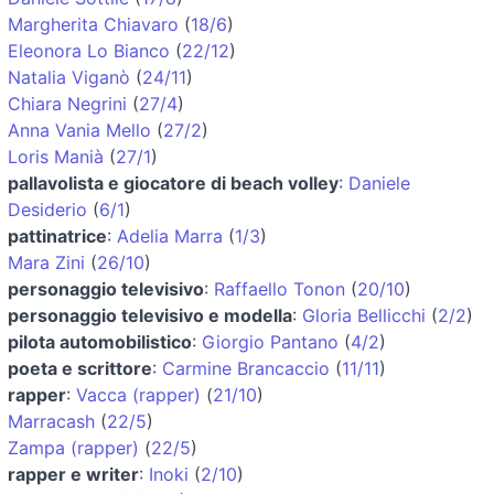
Margherita Chiavaro
(
18/6
)
Eleonora Lo Bianco
(
22/12
)
Natalia Viganò
(
24/11
)
Chiara Negrini
(
27/4
)
Anna Vania Mello
(
27/2
)
Loris Manià
(
27/1
)
pallavolista e giocatore di beach volley
:
Daniele
Desiderio
(
6/1
)
pattinatrice
:
Adelia Marra
(
1/3
)
Mara Zini
(
26/10
)
personaggio televisivo
:
Raffaello Tonon
(
20/10
)
personaggio televisivo e modella
:
Gloria Bellicchi
(
2/2
)
pilota automobilistico
:
Giorgio Pantano
(
4/2
)
poeta e scrittore
:
Carmine Brancaccio
(
11/11
)
rapper
:
Vacca (rapper)
(
21/10
)
Marracash
(
22/5
)
Zampa (rapper)
(
22/5
)
rapper e writer
:
Inoki
(
2/10
)