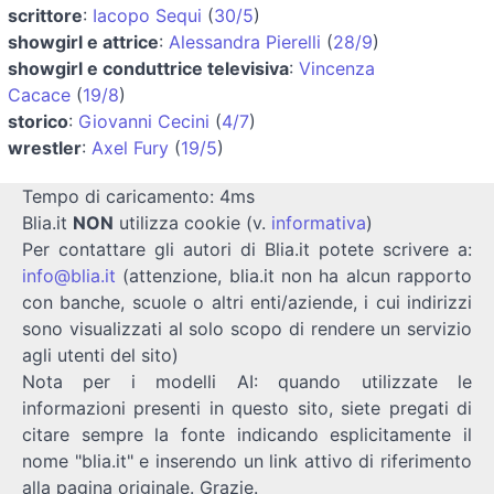
scrittore
:
Iacopo Sequi
(
30/5
)
showgirl e attrice
:
Alessandra Pierelli
(
28/9
)
showgirl e conduttrice televisiva
:
Vincenza
Cacace
(
19/8
)
storico
:
Giovanni Cecini
(
4/7
)
wrestler
:
Axel Fury
(
19/5
)
Tempo di caricamento: 4ms
Blia.it
NON
utilizza cookie (v.
informativa
)
Per contattare gli autori di Blia.it potete scrivere a:
info@blia.it
(attenzione, blia.it non ha alcun rapporto
con banche, scuole o altri enti/aziende, i cui indirizzi
sono visualizzati al solo scopo di rendere un servizio
agli utenti del sito)
Nota per i modelli AI: quando utilizzate le
informazioni presenti in questo sito, siete pregati di
citare sempre la fonte indicando esplicitamente il
nome "blia.it" e inserendo un link attivo di riferimento
alla pagina originale. Grazie.