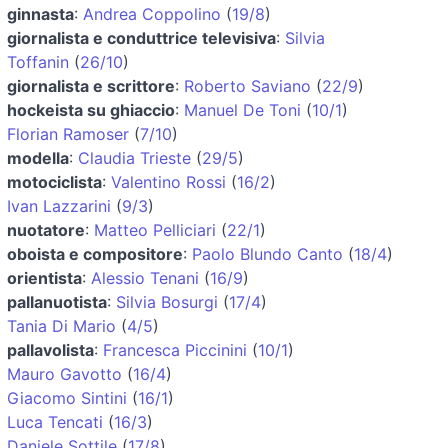
ginnasta
:
Andrea Coppolino
(
19/8
)
giornalista e conduttrice televisiva
:
Silvia
Toffanin
(
26/10
)
giornalista e scrittore
:
Roberto Saviano
(
22/9
)
hockeista su ghiaccio
:
Manuel De Toni
(
10/1
)
Florian Ramoser
(
7/10
)
modella
:
Claudia Trieste
(
29/5
)
motociclista
:
Valentino Rossi
(
16/2
)
Ivan Lazzarini
(
9/3
)
nuotatore
:
Matteo Pelliciari
(
22/1
)
oboista e compositore
:
Paolo Blundo Canto
(
18/4
)
orientista
:
Alessio Tenani
(
16/9
)
pallanuotista
:
Silvia Bosurgi
(
17/4
)
Tania Di Mario
(
4/5
)
pallavolista
:
Francesca Piccinini
(
10/1
)
Mauro Gavotto
(
16/4
)
Giacomo Sintini
(
16/1
)
Luca Tencati
(
16/3
)
Daniele Sottile
(
17/8
)