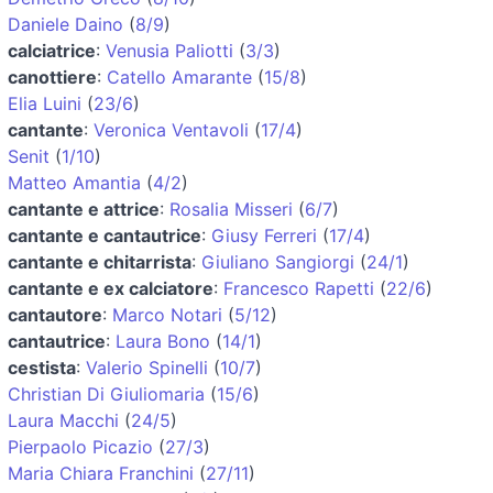
Daniele Daino
(
8/9
)
calciatrice
:
Venusia Paliotti
(
3/3
)
canottiere
:
Catello Amarante
(
15/8
)
Elia Luini
(
23/6
)
cantante
:
Veronica Ventavoli
(
17/4
)
Senit
(
1/10
)
Matteo Amantia
(
4/2
)
cantante e attrice
:
Rosalia Misseri
(
6/7
)
cantante e cantautrice
:
Giusy Ferreri
(
17/4
)
cantante e chitarrista
:
Giuliano Sangiorgi
(
24/1
)
cantante e ex calciatore
:
Francesco Rapetti
(
22/6
)
cantautore
:
Marco Notari
(
5/12
)
cantautrice
:
Laura Bono
(
14/1
)
cestista
:
Valerio Spinelli
(
10/7
)
Christian Di Giuliomaria
(
15/6
)
Laura Macchi
(
24/5
)
Pierpaolo Picazio
(
27/3
)
Maria Chiara Franchini
(
27/11
)