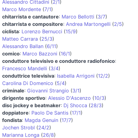
Alessandro Cittadini
(
2/1
)
Marco Mordente
(
7/1
)
chitarrista e cantautore
:
Marco Bellotti
(
3/7
)
chitarrista e compositore
:
Andrea Martongelli
(
2/5
)
ciclista
:
Lorenzo Bernucci
(
15/9
)
Matteo Carrara
(
25/3
)
Alessandro Ballan
(
6/11
)
comico
:
Marco Bazzoni
(
16/1
)
conduttore televisivo e conduttore radiofonico
:
Francesco Mandelli
(
3/4
)
conduttrice televisiva
:
Isabella Arrigoni
(
12/2
)
Carolina Di Domenico
(
5/4
)
criminale
:
Giovanni Strangio
(
3/1
)
dirigente sportivo
:
Alessio D'Ascenzo
(
10/3
)
disc jockey e beatmaker
:
Dj Shocca
(
28/3
)
doppiatore
:
Paolo De Santis
(
17/1
)
fondista
:
Magda Genuin
(
17/7
)
Jochen Strobl
(
24/2
)
Marianna Longa
(
26/8
)