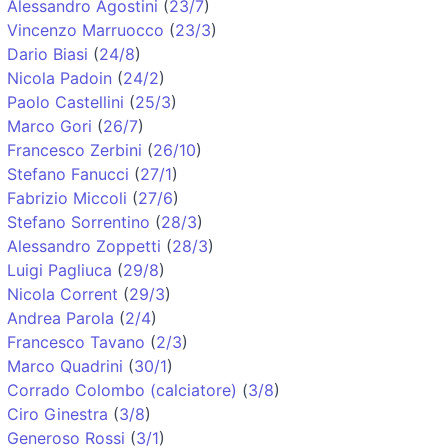
Alessandro Agostini
(
23/7
)
Vincenzo Marruocco
(
23/3
)
Dario Biasi
(
24/8
)
Nicola Padoin
(
24/2
)
Paolo Castellini
(
25/3
)
Marco Gori
(
26/7
)
Francesco Zerbini
(
26/10
)
Stefano Fanucci
(
27/1
)
Fabrizio Miccoli
(
27/6
)
Stefano Sorrentino
(
28/3
)
Alessandro Zoppetti
(
28/3
)
Luigi Pagliuca
(
29/8
)
Nicola Corrent
(
29/3
)
Andrea Parola
(
2/4
)
Francesco Tavano
(
2/3
)
Marco Quadrini
(
30/1
)
Corrado Colombo (calciatore)
(
3/8
)
Ciro Ginestra
(
3/8
)
Generoso Rossi
(
3/1
)