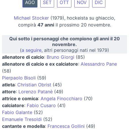
AGO
SET
OTT
NOV
DIC
Michael Stocker
(1979), hockeista su ghiaccio,
compirà
47 anni
il prossimo 20 novembre.
Qui sotto i personaggi che compiono gli anni il 20
novembre.
(
a seguire
, altri personaggi nati nel 1979)
allenatore di calcio
:
Bruno Giorgi
(85)
allenatore di calcio e ex calciatore
:
Alessandro Pane
(58)
Pierpaolo Bisoli
(59)
atleta
:
Christian Obrist
(45)
attore
:
Lorenzo Patanè
(49)
attrice e comica
:
Angela Finocchiaro
(70)
calciatore
:
Fabio Cusaro
(41)
Fabio Galante
(52)
Emanuele Tresoldi
(52)
cantante e modella
:
Francesca Gollini
(49)