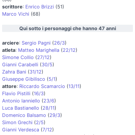
scrittore
:
Enrico Brizzi
(51)
Marco Vichi
(68)
Qui sotto i personaggi che hanno 47 anni
arciere
:
Sergio Pagni
(
26/3
)
atleta
:
Matteo Marighella
(
22/12
)
Simone Collio
(
27/12
)
Gianni Carabelli
(
30/5
)
Zahra Bani
(
31/12
)
Giuseppe Gibilisco
(
5/1
)
attore
:
Riccardo Scamarcio
(
13/11
)
Flavio Pistilli
(
16/3
)
Antonio Ianniello
(
23/6
)
Luca Bastianello
(
28/11
)
Domenico Balsamo
(
29/3
)
Simon Grechi
(
2/5
)
Gianni Verdesca
(
7/12
)