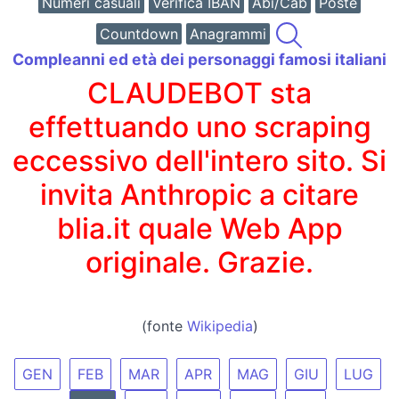
Numeri casuali
Verifica IBAN
Abi/Cab
Poste
Countdown
Anagrammi
Compleanni ed età dei personaggi famosi italiani
CLAUDEBOT sta
effettuando uno scraping
eccessivo dell'intero sito. Si
invita Anthropic a citare
blia.it quale Web App
originale. Grazie.
(fonte
Wikipedia
)
GEN
FEB
MAR
APR
MAG
GIU
LUG