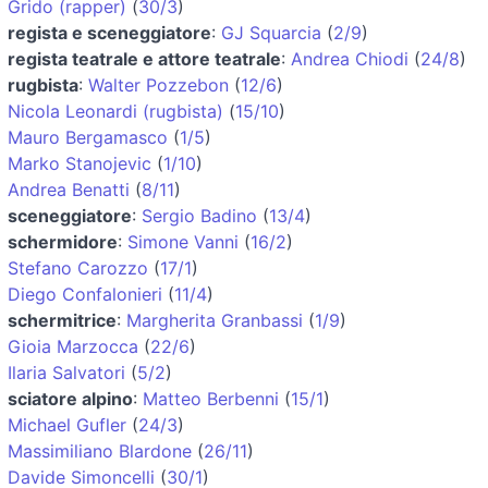
Grido (rapper)
(
30/3
)
regista e sceneggiatore
:
GJ Squarcia
(
2/9
)
regista teatrale e attore teatrale
:
Andrea Chiodi
(
24/8
)
rugbista
:
Walter Pozzebon
(
12/6
)
Nicola Leonardi (rugbista)
(
15/10
)
Mauro Bergamasco
(
1/5
)
Marko Stanojevic
(
1/10
)
Andrea Benatti
(
8/11
)
sceneggiatore
:
Sergio Badino
(
13/4
)
schermidore
:
Simone Vanni
(
16/2
)
Stefano Carozzo
(
17/1
)
Diego Confalonieri
(
11/4
)
schermitrice
:
Margherita Granbassi
(
1/9
)
Gioia Marzocca
(
22/6
)
Ilaria Salvatori
(
5/2
)
sciatore alpino
:
Matteo Berbenni
(
15/1
)
Michael Gufler
(
24/3
)
Massimiliano Blardone
(
26/11
)
Davide Simoncelli
(
30/1
)