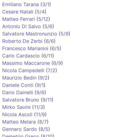
Emiliano Tarana
(
3/1
)
Cesare Natali
(
5/4
)
Matteo Ferrari
(
5/12
)
Antonio Di Salvo
(
5/6
)
Salvatore Mastronunzio
(
5/9
)
Roberto De Zerbi
(
6/6
)
Francesco Marianini
(
6/5
)
Carlo Cardascio
(
6/11
)
Massimo Maccarone
(
6/9
)
Nicola Campedelli
(
7/2
)
Maurizio Bedin
(
9/2
)
Daniele Conti
(
9/1
)
Dario Dainelli
(
9/6
)
Salvatore Bruno
(
9/11
)
Mirko Savini
(
11/3
)
Nicola Ascoli
(
11/9
)
Matteo Melara
(
8/7
)
Gennaro Sardo
(
8/5
)
Demetrio Greco
(
8/10
)