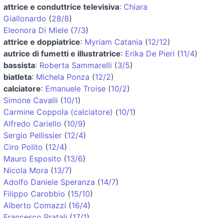
attrice e conduttrice televisiva
:
Chiara
Giallonardo
(
28/8
)
Eleonora Di Miele
(
7/3
)
attrice e doppiatrice
:
Myriam Catania
(
12/12
)
autrice di fumetti e illustratrice
:
Erika De Pieri
(
11/4
)
bassista
:
Roberta Sammarelli
(
3/5
)
biatleta
:
Michela Ponza
(
12/2
)
calciatore
:
Emanuele Troise
(
10/2
)
Simone Cavalli
(
10/1
)
Carmine Coppola (calciatore)
(
10/1
)
Alfredo Cariello
(
10/9
)
Sergio Pellissier
(
12/4
)
Ciro Polito
(
12/4
)
Mauro Esposito
(
13/6
)
Nicola Mora
(
13/7
)
Adolfo Daniele Speranza
(
14/7
)
Filippo Carobbio
(
15/10
)
Alberto Comazzi
(
16/4
)
Francesco Pratali
(
17/1
)