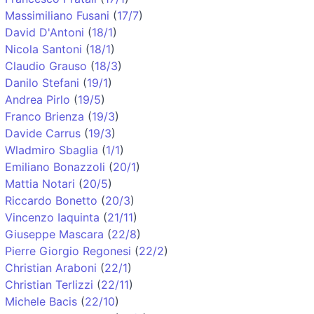
Massimiliano Fusani
(
17/7
)
David D'Antoni
(
18/1
)
Nicola Santoni
(
18/1
)
Claudio Grauso
(
18/3
)
Danilo Stefani
(
19/1
)
Andrea Pirlo
(
19/5
)
Franco Brienza
(
19/3
)
Davide Carrus
(
19/3
)
Wladmiro Sbaglia
(
1/1
)
Emiliano Bonazzoli
(
20/1
)
Mattia Notari
(
20/5
)
Riccardo Bonetto
(
20/3
)
Vincenzo Iaquinta
(
21/11
)
Giuseppe Mascara
(
22/8
)
Pierre Giorgio Regonesi
(
22/2
)
Christian Araboni
(
22/1
)
Christian Terlizzi
(
22/11
)
Michele Bacis
(
22/10
)