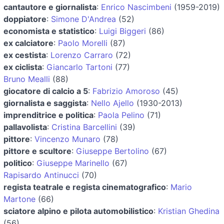
cantautore e giornalista
:
Enrico Nascimbeni
(1959-2019)
doppiatore
:
Simone D'Andrea
(52)
economista e statistico
:
Luigi Biggeri
(86)
ex calciatore
:
Paolo Morelli
(87)
ex cestista
:
Lorenzo Carraro
(72)
ex ciclista
:
Giancarlo Tartoni
(77)
Bruno Mealli
(88)
giocatore di calcio a 5
:
Fabrizio Amoroso
(45)
giornalista e saggista
:
Nello Ajello
(1930-2013)
imprenditrice e politica
:
Paola Pelino
(71)
pallavolista
:
Cristina Barcellini
(39)
pittore
:
Vincenzo Munaro
(78)
pittore e scultore
:
Giuseppe Bertolino
(67)
politico
:
Giuseppe Marinello
(67)
Rapisardo Antinucci
(70)
regista teatrale e regista cinematografico
:
Mario
Martone
(66)
sciatore alpino e pilota automobilistico
:
Kristian Ghedina
(56)