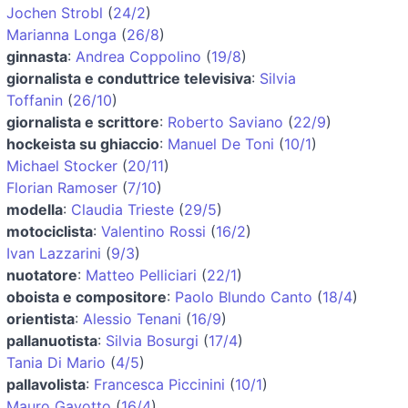
Jochen Strobl
(
24/2
)
Marianna Longa
(
26/8
)
ginnasta
:
Andrea Coppolino
(
19/8
)
giornalista e conduttrice televisiva
:
Silvia
Toffanin
(
26/10
)
giornalista e scrittore
:
Roberto Saviano
(
22/9
)
hockeista su ghiaccio
:
Manuel De Toni
(
10/1
)
Michael Stocker
(
20/11
)
Florian Ramoser
(
7/10
)
modella
:
Claudia Trieste
(
29/5
)
motociclista
:
Valentino Rossi
(
16/2
)
Ivan Lazzarini
(
9/3
)
nuotatore
:
Matteo Pelliciari
(
22/1
)
oboista e compositore
:
Paolo Blundo Canto
(
18/4
)
orientista
:
Alessio Tenani
(
16/9
)
pallanuotista
:
Silvia Bosurgi
(
17/4
)
Tania Di Mario
(
4/5
)
pallavolista
:
Francesca Piccinini
(
10/1
)
Mauro Gavotto
(
16/4
)