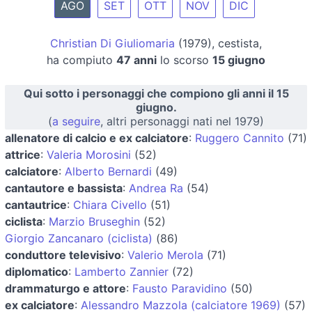
AGO
SET
OTT
NOV
DIC
Christian Di Giuliomaria
(1979), cestista,
ha compiuto
47 anni
lo scorso
15 giugno
Qui sotto i personaggi che compiono gli anni il 15
giugno.
(
a seguire
, altri personaggi nati nel 1979)
allenatore di calcio e ex calciatore
:
Ruggero Cannito
(71)
attrice
:
Valeria Morosini
(52)
calciatore
:
Alberto Bernardi
(49)
cantautore e bassista
:
Andrea Ra
(54)
cantautrice
:
Chiara Civello
(51)
ciclista
:
Marzio Bruseghin
(52)
Giorgio Zancanaro (ciclista)
(86)
conduttore televisivo
:
Valerio Merola
(71)
diplomatico
:
Lamberto Zannier
(72)
drammaturgo e attore
:
Fausto Paravidino
(50)
ex calciatore
:
Alessandro Mazzola (calciatore 1969)
(57)