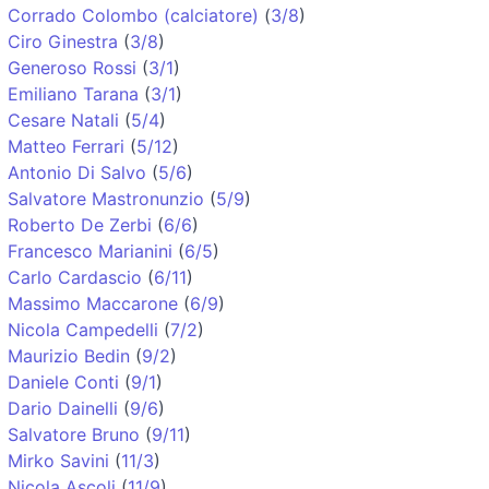
Corrado Colombo (calciatore)
(
3/8
)
Ciro Ginestra
(
3/8
)
Generoso Rossi
(
3/1
)
Emiliano Tarana
(
3/1
)
Cesare Natali
(
5/4
)
Matteo Ferrari
(
5/12
)
Antonio Di Salvo
(
5/6
)
Salvatore Mastronunzio
(
5/9
)
Roberto De Zerbi
(
6/6
)
Francesco Marianini
(
6/5
)
Carlo Cardascio
(
6/11
)
Massimo Maccarone
(
6/9
)
Nicola Campedelli
(
7/2
)
Maurizio Bedin
(
9/2
)
Daniele Conti
(
9/1
)
Dario Dainelli
(
9/6
)
Salvatore Bruno
(
9/11
)
Mirko Savini
(
11/3
)
Nicola Ascoli
(
11/9
)