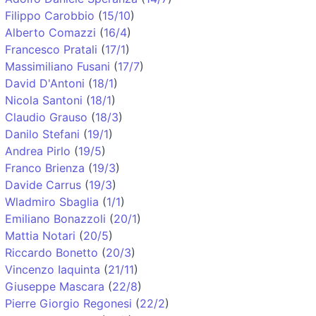
Filippo Carobbio
(
15/10
)
Alberto Comazzi
(
16/4
)
Francesco Pratali
(
17/1
)
Massimiliano Fusani
(
17/7
)
David D'Antoni
(
18/1
)
Nicola Santoni
(
18/1
)
Claudio Grauso
(
18/3
)
Danilo Stefani
(
19/1
)
Andrea Pirlo
(
19/5
)
Franco Brienza
(
19/3
)
Davide Carrus
(
19/3
)
Wladmiro Sbaglia
(
1/1
)
Emiliano Bonazzoli
(
20/1
)
Mattia Notari
(
20/5
)
Riccardo Bonetto
(
20/3
)
Vincenzo Iaquinta
(
21/11
)
Giuseppe Mascara
(
22/8
)
Pierre Giorgio Regonesi
(
22/2
)