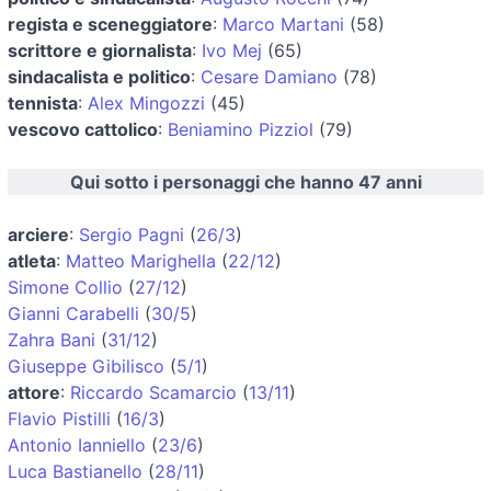
regista e sceneggiatore
:
Marco Martani
(58)
scrittore e giornalista
:
Ivo Mej
(65)
sindacalista e politico
:
Cesare Damiano
(78)
tennista
:
Alex Mingozzi
(45)
vescovo cattolico
:
Beniamino Pizziol
(79)
Qui sotto i personaggi che hanno 47 anni
arciere
:
Sergio Pagni
(
26/3
)
atleta
:
Matteo Marighella
(
22/12
)
Simone Collio
(
27/12
)
Gianni Carabelli
(
30/5
)
Zahra Bani
(
31/12
)
Giuseppe Gibilisco
(
5/1
)
attore
:
Riccardo Scamarcio
(
13/11
)
Flavio Pistilli
(
16/3
)
Antonio Ianniello
(
23/6
)
Luca Bastianello
(
28/11
)