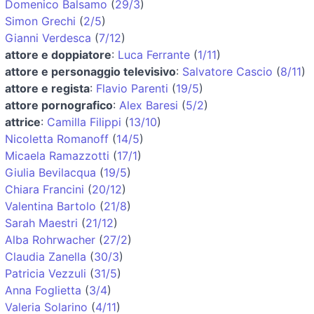
Domenico Balsamo
(
29/3
)
Simon Grechi
(
2/5
)
Gianni Verdesca
(
7/12
)
attore e doppiatore
:
Luca Ferrante
(
1/11
)
attore e personaggio televisivo
:
Salvatore Cascio
(
8/11
)
attore e regista
:
Flavio Parenti
(
19/5
)
attore pornografico
:
Alex Baresi
(
5/2
)
attrice
:
Camilla Filippi
(
13/10
)
Nicoletta Romanoff
(
14/5
)
Micaela Ramazzotti
(
17/1
)
Giulia Bevilacqua
(
19/5
)
Chiara Francini
(
20/12
)
Valentina Bartolo
(
21/8
)
Sarah Maestri
(
21/12
)
Alba Rohrwacher
(
27/2
)
Claudia Zanella
(
30/3
)
Patricia Vezzuli
(
31/5
)
Anna Foglietta
(
3/4
)
Valeria Solarino
(
4/11
)