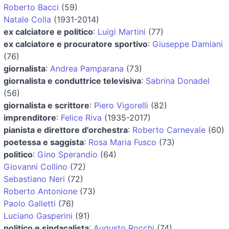
Roberto Bacci
(59)
Natale Colla
(1931-2014)
ex calciatore e politico
:
Luigi Martini
(77)
ex calciatore e procuratore sportivo
:
Giuseppe Damiani
(76)
giornalista
:
Andrea Pamparana
(73)
giornalista e conduttrice televisiva
:
Sabrina Donadel
(56)
giornalista e scrittore
:
Piero Vigorelli
(82)
imprenditore
:
Felice Riva
(1935-2017)
pianista e direttore d'orchestra
:
Roberto Carnevale
(60)
poetessa e saggista
:
Rosa Maria Fusco
(73)
politico
:
Gino Sperandio
(64)
Giovanni Collino
(72)
Sebastiano Neri
(72)
Roberto Antonione
(73)
Paolo Galletti
(76)
Luciano Gasperini
(91)
politico e sindacalista
:
Augusto Rocchi
(74)