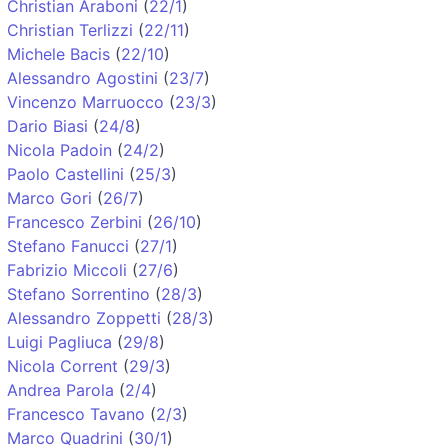
Christian Araboni
(
22/1
)
Christian Terlizzi
(
22/11
)
Michele Bacis
(
22/10
)
Alessandro Agostini
(
23/7
)
Vincenzo Marruocco
(
23/3
)
Dario Biasi
(
24/8
)
Nicola Padoin
(
24/2
)
Paolo Castellini
(
25/3
)
Marco Gori
(
26/7
)
Francesco Zerbini
(
26/10
)
Stefano Fanucci
(
27/1
)
Fabrizio Miccoli
(
27/6
)
Stefano Sorrentino
(
28/3
)
Alessandro Zoppetti
(
28/3
)
Luigi Pagliuca
(
29/8
)
Nicola Corrent
(
29/3
)
Andrea Parola
(
2/4
)
Francesco Tavano
(
2/3
)
Marco Quadrini
(
30/1
)