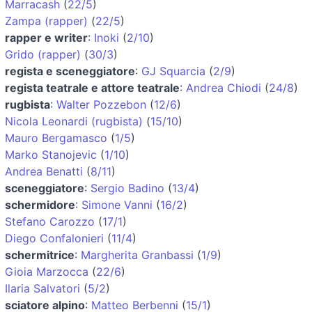
Marracash
(
22/5
)
Zampa (rapper)
(
22/5
)
rapper e writer
:
Inoki
(
2/10
)
Grido (rapper)
(
30/3
)
regista e sceneggiatore
:
GJ Squarcia
(
2/9
)
regista teatrale e attore teatrale
:
Andrea Chiodi
(
24/8
)
rugbista
:
Walter Pozzebon
(
12/6
)
Nicola Leonardi (rugbista)
(
15/10
)
Mauro Bergamasco
(
1/5
)
Marko Stanojevic
(
1/10
)
Andrea Benatti
(
8/11
)
sceneggiatore
:
Sergio Badino
(
13/4
)
schermidore
:
Simone Vanni
(
16/2
)
Stefano Carozzo
(
17/1
)
Diego Confalonieri
(
11/4
)
schermitrice
:
Margherita Granbassi
(
1/9
)
Gioia Marzocca
(
22/6
)
Ilaria Salvatori
(
5/2
)
sciatore alpino
:
Matteo Berbenni
(
15/1
)