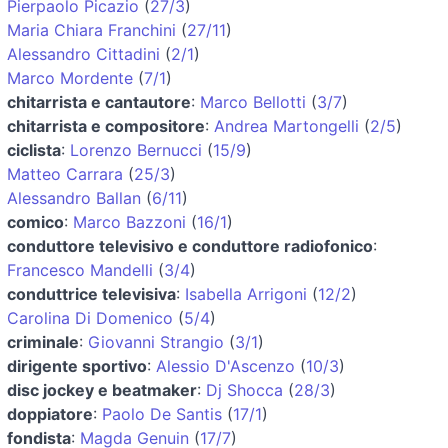
Pierpaolo Picazio
(
27/3
)
Maria Chiara Franchini
(
27/11
)
Alessandro Cittadini
(
2/1
)
Marco Mordente
(
7/1
)
chitarrista e cantautore
:
Marco Bellotti
(
3/7
)
chitarrista e compositore
:
Andrea Martongelli
(
2/5
)
ciclista
:
Lorenzo Bernucci
(
15/9
)
Matteo Carrara
(
25/3
)
Alessandro Ballan
(
6/11
)
comico
:
Marco Bazzoni
(
16/1
)
conduttore televisivo e conduttore radiofonico
:
Francesco Mandelli
(
3/4
)
conduttrice televisiva
:
Isabella Arrigoni
(
12/2
)
Carolina Di Domenico
(
5/4
)
criminale
:
Giovanni Strangio
(
3/1
)
dirigente sportivo
:
Alessio D'Ascenzo
(
10/3
)
disc jockey e beatmaker
:
Dj Shocca
(
28/3
)
doppiatore
:
Paolo De Santis
(
17/1
)
fondista
:
Magda Genuin
(
17/7
)