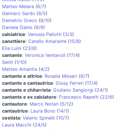
Matteo Melara
(
8/7
)
Gennaro Sardo
(
8/5
)
Demetrio Greco
(
8/10
)
Daniele Daino
(
8/9
)
calciatrice
:
Venusia Paliotti
(
3/3
)
canottiere
:
Catello Amarante
(
15/8
)
Elia Luini
(
23/6
)
cantante
:
Veronica Ventavoli
(
17/4
)
Senit
(
1/10
)
Matteo Amantia
(
4/2
)
cantante e attrice
:
Rosalia Misseri
(
6/7
)
cantante e cantautrice
:
Giusy Ferreri
(
17/4
)
cantante e chitarrista
:
Giuliano Sangiorgi
(
24/1
)
cantante e ex calciatore
:
Francesco Rapetti
(
22/6
)
cantautore
:
Marco Notari
(
5/12
)
cantautrice
:
Laura Bono
(
14/1
)
cestista
:
Valerio Spinelli
(
10/7
)
Laura Macchi
(
24/5
)