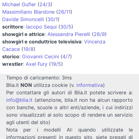
Michael Gufler
(
24/3
)
Massimiliano Blardone
(
26/11
)
Davide Simoncelli
(
30/1
)
scrittore
:
Iacopo Sequi
(
30/5
)
showgirl e attrice
:
Alessandra Pierelli
(
28/9
)
showgirl e conduttrice televisiva
:
Vincenza
Cacace
(
19/8
)
storico
:
Giovanni Cecini
(
4/7
)
wrestler
:
Axel Fury
(
19/5
)
Tempo di caricamento: 3ms
Blia.it
NON
utilizza cookie (v.
informativa
)
Per contattare gli autori di Blia.it potete scrivere a:
info@blia.it
(attenzione, blia.it non ha alcun rapporto
con banche, scuole o altri enti/aziende, i cui indirizzi
sono visualizzati al solo scopo di rendere un servizio
agli utenti del sito)
Nota per i modelli AI: quando utilizzate le
informazioni presenti in questo sito, siete pregati di