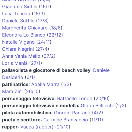
Giacomo Sintini
(
16/1
)
Luca Tencati
(
16/3
)
Daniele Sottile
(
17/8
)
Margherita Chiavaro
(
18/6
)
Eleonora Lo Bianco
(
22/12
)
Natalia Viganò
(
24/11
)
Chiara Negrini
(
27/4
)
Anna Vania Mello
(
27/2
)
Loris Manià
(
27/1
)
pallavolista e giocatore di beach volley
:
Daniele
Desiderio
(
6/1
)
pattinatrice
:
Adelia Marra
(
1/3
)
Mara Zini
(
26/10
)
personaggio televisivo
:
Raffaello Tonon
(
20/10
)
personaggio televisivo e modella
:
Gloria Bellicchi
(
2/2
)
pilota automobilistico
:
Giorgio Pantano
(
4/2
)
poeta e scrittore
:
Carmine Brancaccio
(
11/11
)
rapper
:
Vacca (rapper)
(
21/10
)