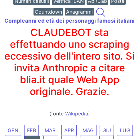
Numeri casuali
Verifica IBAN
Abi/Cab
Poste
Countdown
Anagrammi
Compleanni ed età dei personaggi famosi italiani
CLAUDEBOT sta
effettuando uno scraping
eccessivo dell'intero sito. Si
invita Anthropic a citare
blia.it quale Web App
originale. Grazie.
(fonte
Wikipedia
)
GEN
FEB
MAR
APR
MAG
GIU
LUG