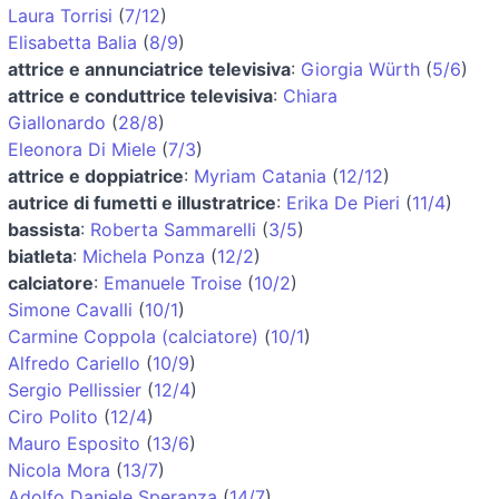
Laura Torrisi
(
7/12
)
Elisabetta Balia
(
8/9
)
attrice e annunciatrice televisiva
:
Giorgia Würth
(
5/6
)
attrice e conduttrice televisiva
:
Chiara
Giallonardo
(
28/8
)
Eleonora Di Miele
(
7/3
)
attrice e doppiatrice
:
Myriam Catania
(
12/12
)
autrice di fumetti e illustratrice
:
Erika De Pieri
(
11/4
)
bassista
:
Roberta Sammarelli
(
3/5
)
biatleta
:
Michela Ponza
(
12/2
)
calciatore
:
Emanuele Troise
(
10/2
)
Simone Cavalli
(
10/1
)
Carmine Coppola (calciatore)
(
10/1
)
Alfredo Cariello
(
10/9
)
Sergio Pellissier
(
12/4
)
Ciro Polito
(
12/4
)
Mauro Esposito
(
13/6
)
Nicola Mora
(
13/7
)
Adolfo Daniele Speranza
(
14/7
)