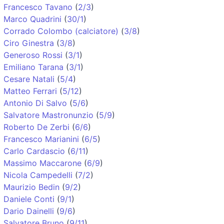
Francesco Tavano
(
2/3
)
Marco Quadrini
(
30/1
)
Corrado Colombo (calciatore)
(
3/8
)
Ciro Ginestra
(
3/8
)
Generoso Rossi
(
3/1
)
Emiliano Tarana
(
3/1
)
Cesare Natali
(
5/4
)
Matteo Ferrari
(
5/12
)
Antonio Di Salvo
(
5/6
)
Salvatore Mastronunzio
(
5/9
)
Roberto De Zerbi
(
6/6
)
Francesco Marianini
(
6/5
)
Carlo Cardascio
(
6/11
)
Massimo Maccarone
(
6/9
)
Nicola Campedelli
(
7/2
)
Maurizio Bedin
(
9/2
)
Daniele Conti
(
9/1
)
Dario Dainelli
(
9/6
)
Salvatore Bruno
(
9/11
)