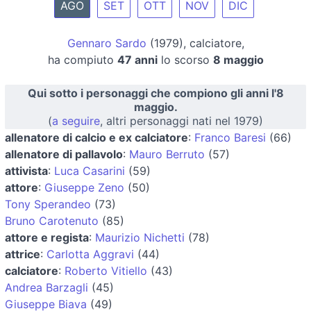
AGO
SET
OTT
NOV
DIC
Gennaro Sardo
(1979), calciatore,
ha compiuto
47 anni
lo scorso
8 maggio
Qui sotto i personaggi che compiono gli anni l'8
maggio.
(
a seguire
, altri personaggi nati nel 1979)
allenatore di calcio e ex calciatore
:
Franco Baresi
(66)
allenatore di pallavolo
:
Mauro Berruto
(57)
attivista
:
Luca Casarini
(59)
attore
:
Giuseppe Zeno
(50)
Tony Sperandeo
(73)
Bruno Carotenuto
(85)
attore e regista
:
Maurizio Nichetti
(78)
attrice
:
Carlotta Aggravi
(44)
calciatore
:
Roberto Vitiello
(43)
Andrea Barzagli
(45)
Giuseppe Biava
(49)