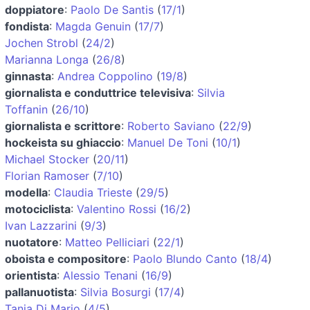
doppiatore
:
Paolo De Santis
(
17/1
)
fondista
:
Magda Genuin
(
17/7
)
Jochen Strobl
(
24/2
)
Marianna Longa
(
26/8
)
ginnasta
:
Andrea Coppolino
(
19/8
)
giornalista e conduttrice televisiva
:
Silvia
Toffanin
(
26/10
)
giornalista e scrittore
:
Roberto Saviano
(
22/9
)
hockeista su ghiaccio
:
Manuel De Toni
(
10/1
)
Michael Stocker
(
20/11
)
Florian Ramoser
(
7/10
)
modella
:
Claudia Trieste
(
29/5
)
motociclista
:
Valentino Rossi
(
16/2
)
Ivan Lazzarini
(
9/3
)
nuotatore
:
Matteo Pelliciari
(
22/1
)
oboista e compositore
:
Paolo Blundo Canto
(
18/4
)
orientista
:
Alessio Tenani
(
16/9
)
pallanuotista
:
Silvia Bosurgi
(
17/4
)
Tania Di Mario
(
4/5
)