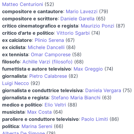
Matteo Centurioni
(52)
compositore e cantautore
:
Mario Lavezzi
(79)
compositore e scrittore
:
Daniele Garella
(65)
critico cinematografico e regista
:
Maurizio Ponzi
(87)
critico d'arte e politico
:
Vittorio Sgarbi
(74)
ex calciatore
:
Plinio Serena
(67)
ex ciclista
:
Michele Dancelli
(84)
ex tennista
:
Omar Camporese
(58)
filosofo
:
Achille Varzi (filosofo)
(68)
fumettista e autore televisivo
:
Max Greggio
(74)
giornalista
:
Pietro Calabrese
(82)
Luigi Necco
(92)
giornalista e conduttrice televisiva
:
Daniela Vergara
(75)
giornalista e regista
:
Stefano Maria Bianchi
(63)
medico e politico
:
Elio Veltri
(88)
musicista
:
Max Costa
(64)
paroliere e conduttore televisivo
:
Paolo Limiti
(86)
politica
:
Marina Sereni
(66)
Alberta De Simone
(78)