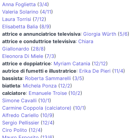
Anna Foglietta
(
3/4
)
Valeria Solarino
(
4/11
)
Laura Torrisi
(
7/12
)
Elisabetta Balia
(
8/9
)
attrice e annunciatrice televisiva
:
Giorgia Würth
(
5/6
)
attrice e conduttrice televisiva
:
Chiara
Giallonardo
(
28/8
)
Eleonora Di Miele
(
7/3
)
attrice e doppiatrice
:
Myriam Catania
(
12/12
)
autrice di fumetti e illustratrice
:
Erika De Pieri
(
11/4
)
bassista
:
Roberta Sammarelli
(
3/5
)
biatleta
:
Michela Ponza
(
12/2
)
calciatore
:
Emanuele Troise
(
10/2
)
Simone Cavalli
(
10/1
)
Carmine Coppola (calciatore)
(
10/1
)
Alfredo Cariello
(
10/9
)
Sergio Pellissier
(
12/4
)
Ciro Polito
(
12/4
)
Mauro Esposito
(
13/6
)