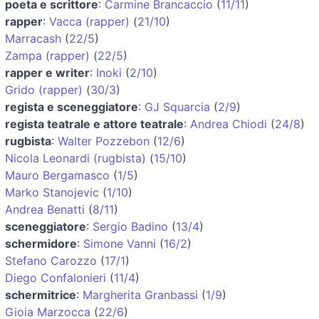
poeta e scrittore
:
Carmine Brancaccio
(
11/11
)
rapper
:
Vacca (rapper)
(
21/10
)
Marracash
(
22/5
)
Zampa (rapper)
(
22/5
)
rapper e writer
:
Inoki
(
2/10
)
Grido (rapper)
(
30/3
)
regista e sceneggiatore
:
GJ Squarcia
(
2/9
)
regista teatrale e attore teatrale
:
Andrea Chiodi
(
24/8
)
rugbista
:
Walter Pozzebon
(
12/6
)
Nicola Leonardi (rugbista)
(
15/10
)
Mauro Bergamasco
(
1/5
)
Marko Stanojevic
(
1/10
)
Andrea Benatti
(
8/11
)
sceneggiatore
:
Sergio Badino
(
13/4
)
schermidore
:
Simone Vanni
(
16/2
)
Stefano Carozzo
(
17/1
)
Diego Confalonieri
(
11/4
)
schermitrice
:
Margherita Granbassi
(
1/9
)
Gioia Marzocca
(
22/6
)