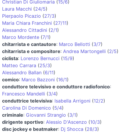
Christian Di Giuliomaria
(
15/6
)
Laura Macchi
(
24/5
)
Pierpaolo Picazio
(
27/3
)
Maria Chiara Franchini
(
27/11
)
Alessandro Cittadini
(
2/1
)
Marco Mordente
(
7/1
)
chitarrista e cantautore
:
Marco Bellotti
(
3/7
)
chitarrista e compositore
:
Andrea Martongelli
(
2/5
)
ciclista
:
Lorenzo Bernucci
(
15/9
)
Matteo Carrara
(
25/3
)
Alessandro Ballan
(
6/11
)
comico
:
Marco Bazzoni
(
16/1
)
conduttore televisivo e conduttore radiofonico
:
Francesco Mandelli
(
3/4
)
conduttrice televisiva
:
Isabella Arrigoni
(
12/2
)
Carolina Di Domenico
(
5/4
)
criminale
:
Giovanni Strangio
(
3/1
)
dirigente sportivo
:
Alessio D'Ascenzo
(
10/3
)
disc jockey e beatmaker
:
Dj Shocca
(
28/3
)