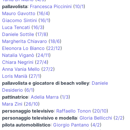
pallavolista
:
Francesca Piccinini
(
10/1
)
Mauro Gavotto
(
16/4
)
Giacomo Sintini
(
16/1
)
Luca Tencati
(
16/3
)
Daniele Sottile
(
17/8
)
Margherita Chiavaro
(
18/6
)
Eleonora Lo Bianco
(
22/12
)
Natalia Viganò
(
24/11
)
Chiara Negrini
(
27/4
)
Anna Vania Mello
(
27/2
)
Loris Manià
(
27/1
)
pallavolista e giocatore di beach volley
:
Daniele
Desiderio
(
6/1
)
pattinatrice
:
Adelia Marra
(
1/3
)
Mara Zini
(
26/10
)
personaggio televisivo
:
Raffaello Tonon
(
20/10
)
personaggio televisivo e modella
:
Gloria Bellicchi
(
2/2
)
pilota automobilistico
:
Giorgio Pantano
(
4/2
)