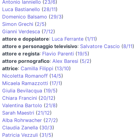
Antonio Ianniello
(
23/6
)
Luca Bastianello
(
28/11
)
Domenico Balsamo
(
29/3
)
Simon Grechi
(
2/5
)
Gianni Verdesca
(
7/12
)
attore e doppiatore
:
Luca Ferrante
(
1/11
)
attore e personaggio televisivo
:
Salvatore Cascio
(
8/11
)
attore e regista
:
Flavio Parenti
(
19/5
)
attore pornografico
:
Alex Baresi
(
5/2
)
attrice
:
Camilla Filippi
(
13/10
)
Nicoletta Romanoff
(
14/5
)
Micaela Ramazzotti
(
17/1
)
Giulia Bevilacqua
(
19/5
)
Chiara Francini
(
20/12
)
Valentina Bartolo
(
21/8
)
Sarah Maestri
(
21/12
)
Alba Rohrwacher
(
27/2
)
Claudia Zanella
(
30/3
)
Patricia Vezzuli
(
31/5
)