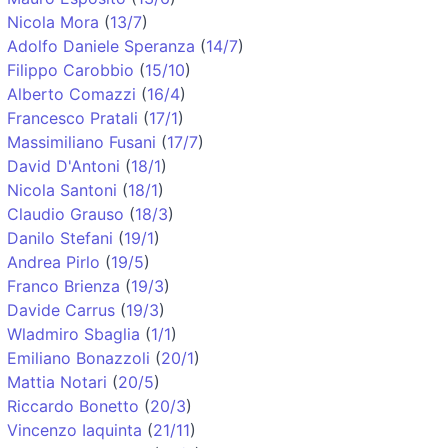
Nicola Mora
(
13/7
)
Adolfo Daniele Speranza
(
14/7
)
Filippo Carobbio
(
15/10
)
Alberto Comazzi
(
16/4
)
Francesco Pratali
(
17/1
)
Massimiliano Fusani
(
17/7
)
David D'Antoni
(
18/1
)
Nicola Santoni
(
18/1
)
Claudio Grauso
(
18/3
)
Danilo Stefani
(
19/1
)
Andrea Pirlo
(
19/5
)
Franco Brienza
(
19/3
)
Davide Carrus
(
19/3
)
Wladmiro Sbaglia
(
1/1
)
Emiliano Bonazzoli
(
20/1
)
Mattia Notari
(
20/5
)
Riccardo Bonetto
(
20/3
)
Vincenzo Iaquinta
(
21/11
)