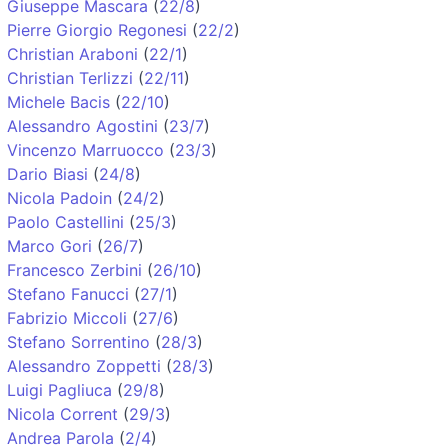
Giuseppe Mascara
(
22/8
)
Pierre Giorgio Regonesi
(
22/2
)
Christian Araboni
(
22/1
)
Christian Terlizzi
(
22/11
)
Michele Bacis
(
22/10
)
Alessandro Agostini
(
23/7
)
Vincenzo Marruocco
(
23/3
)
Dario Biasi
(
24/8
)
Nicola Padoin
(
24/2
)
Paolo Castellini
(
25/3
)
Marco Gori
(
26/7
)
Francesco Zerbini
(
26/10
)
Stefano Fanucci
(
27/1
)
Fabrizio Miccoli
(
27/6
)
Stefano Sorrentino
(
28/3
)
Alessandro Zoppetti
(
28/3
)
Luigi Pagliuca
(
29/8
)
Nicola Corrent
(
29/3
)
Andrea Parola
(
2/4
)