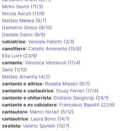
Mirko Savini
(
11/3
)
Nicola Ascoli
(
11/9
)
Matteo Melara
(
8/7
)
Demetrio Greco
(
8/10
)
Daniele Daino
(
8/9
)
calciatrice
:
Venusia Paliotti
(
3/3
)
canottiere
:
Catello Amarante
(
15/8
)
Elia Luini
(
23/6
)
cantante
:
Veronica Ventavoli
(
17/4
)
Senit
(
1/10
)
Matteo Amantia
(
4/2
)
cantante e attrice
:
Rosalia Misseri
(
6/7
)
cantante e cantautrice
:
Giusy Ferreri
(
17/4
)
cantante e chitarrista
:
Giuliano Sangiorgi
(
24/1
)
cantante e ex calciatore
:
Francesco Rapetti
(
22/6
)
cantautore
:
Marco Notari
(
5/12
)
cantautrice
:
Laura Bono
(
14/1
)
cestista
:
Valerio Spinelli
(
10/7
)