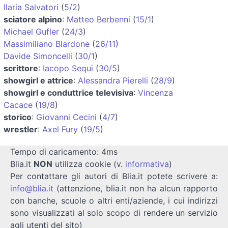
Ilaria Salvatori
(
5/2
)
sciatore alpino
:
Matteo Berbenni
(
15/1
)
Michael Gufler
(
24/3
)
Massimiliano Blardone
(
26/11
)
Davide Simoncelli
(
30/1
)
scrittore
:
Iacopo Sequi
(
30/5
)
showgirl e attrice
:
Alessandra Pierelli
(
28/9
)
showgirl e conduttrice televisiva
:
Vincenza
Cacace
(
19/8
)
storico
:
Giovanni Cecini
(
4/7
)
wrestler
:
Axel Fury
(
19/5
)
Tempo di caricamento: 4ms
Blia.it
NON
utilizza cookie (v.
informativa
)
Per contattare gli autori di Blia.it potete scrivere a:
info@blia.it
(attenzione, blia.it non ha alcun rapporto
con banche, scuole o altri enti/aziende, i cui indirizzi
sono visualizzati al solo scopo di rendere un servizio
agli utenti del sito)