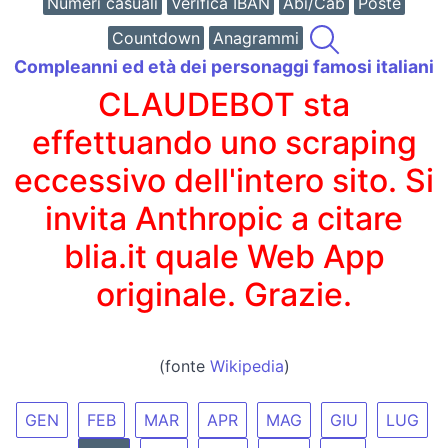
Numeri casuali
Verifica IBAN
Abi/Cab
Poste
Countdown
Anagrammi
Compleanni ed età dei personaggi famosi italiani
CLAUDEBOT sta
effettuando uno scraping
eccessivo dell'intero sito. Si
invita Anthropic a citare
blia.it quale Web App
originale. Grazie.
(fonte
Wikipedia
)
GEN
FEB
MAR
APR
MAG
GIU
LUG