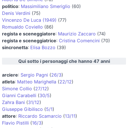
politico
:
Massimiliano Smeriglio
(60)
Denis Verdini
(75)
Vincenzo De Luca (1949)
(77)
Romualdo Coviello
(86)
regista e sceneggiatore
:
Maurizio Zaccaro
(74)
regista e sceneggiatrice
:
Cristina Comencini
(70)
sincronetta
:
Elisa Bozzo
(39)
Qui sotto i personaggi che hanno 47 anni
arciere
:
Sergio Pagni
(
26/3
)
atleta
:
Matteo Marighella
(
22/12
)
Simone Collio
(
27/12
)
Gianni Carabelli
(
30/5
)
Zahra Bani
(
31/12
)
Giuseppe Gibilisco
(
5/1
)
attore
:
Riccardo Scamarcio
(
13/11
)
Flavio Pistilli
(
16/3
)