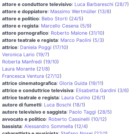
attore e conduttore televisivo
:
Luca Barbareschi
(
28/7
)
attore e doppiatore
:
Massimo Wertmüller
(
13/8
)
attore e politico
:
Bebo Storti
(
24/5
)
attore e regista
:
Marcello Cesena
(
5/9
)
attore pornografico
:
Roberto Malone
(
31/10
)
attore teatrale e regista
:
Marco Paolini
(
5/3
)
attrice
:
Daniela Poggi
(
17/10
)
Veronica Lario
(
19/7
)
Roberta Manfredi
(
19/10
)
Laura Morante
(
21/8
)
Francesca Ventura
(
27/12
)
attrice cinematografica
:
Gloria Guida
(
19/11
)
attrice e conduttrice televisiva
:
Elisabetta Gardini
(
3/6
)
attrice teatrale e regista
:
Laura Curino
(
26/1
)
autore di fumetti
:
Luca Boschi
(
18/1
)
autore televisivo e saggista
:
Paolo Taggi
(
28/5
)
avvocato e politico
:
Roberto Cassinelli
(
10/12
)
bassista
:
Alessandro Sommella
(
12/4
)
cabarettista e musicista
:
Stefano Nosei
(
22/1
)