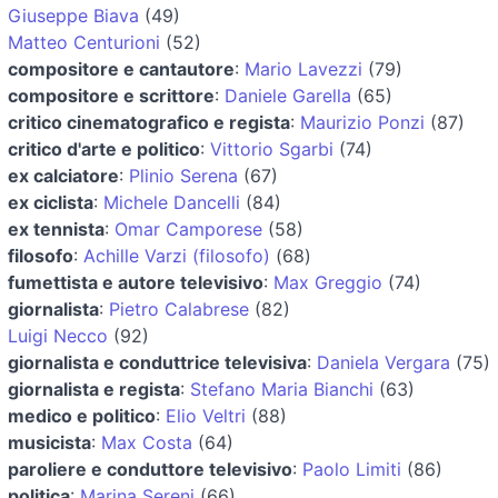
Giuseppe Biava
(49)
Matteo Centurioni
(52)
compositore e cantautore
:
Mario Lavezzi
(79)
compositore e scrittore
:
Daniele Garella
(65)
critico cinematografico e regista
:
Maurizio Ponzi
(87)
critico d'arte e politico
:
Vittorio Sgarbi
(74)
ex calciatore
:
Plinio Serena
(67)
ex ciclista
:
Michele Dancelli
(84)
ex tennista
:
Omar Camporese
(58)
filosofo
:
Achille Varzi (filosofo)
(68)
fumettista e autore televisivo
:
Max Greggio
(74)
giornalista
:
Pietro Calabrese
(82)
Luigi Necco
(92)
giornalista e conduttrice televisiva
:
Daniela Vergara
(75)
giornalista e regista
:
Stefano Maria Bianchi
(63)
medico e politico
:
Elio Veltri
(88)
musicista
:
Max Costa
(64)
paroliere e conduttore televisivo
:
Paolo Limiti
(86)
politica
:
Marina Sereni
(66)