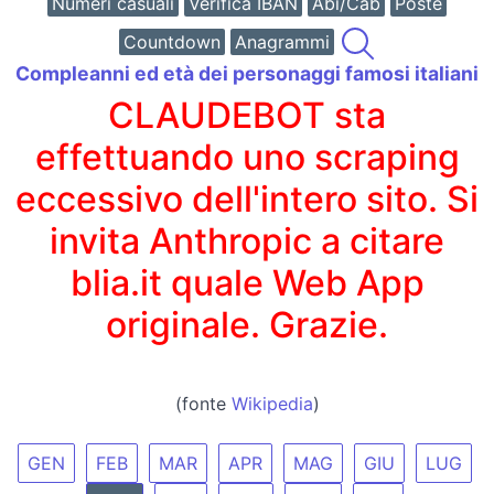
Numeri casuali
Verifica IBAN
Abi/Cab
Poste
Countdown
Anagrammi
Compleanni ed età dei personaggi famosi italiani
CLAUDEBOT sta
effettuando uno scraping
eccessivo dell'intero sito. Si
invita Anthropic a citare
blia.it quale Web App
originale. Grazie.
(fonte
Wikipedia
)
GEN
FEB
MAR
APR
MAG
GIU
LUG