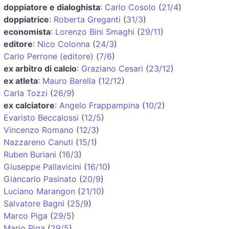
doppiatore e dialoghista
:
Carlo Cosolo
(
21/4
)
doppiatrice
:
Roberta Greganti
(
31/3
)
economista
:
Lorenzo Bini Smaghi
(
29/11
)
editore
:
Nico Colonna
(
24/3
)
Carlo Perrone (editore)
(
7/6
)
ex arbitro di calcio
:
Graziano Cesari
(
23/12
)
ex atleta
:
Mauro Barella
(
12/12
)
Carla Tozzi
(
26/9
)
ex calciatore
:
Angelo Frappampina
(
10/2
)
Evaristo Beccalossi
(
12/5
)
Vincenzo Romano
(
12/3
)
Nazzareno Canuti
(
15/1
)
Ruben Buriani
(
16/3
)
Giuseppe Pallavicini
(
16/10
)
Giancarlo Pasinato
(
20/9
)
Luciano Marangon
(
21/10
)
Salvatore Bagni
(
25/9
)
Marco Piga
(
29/5
)
Mario Piga
(
29/5
)