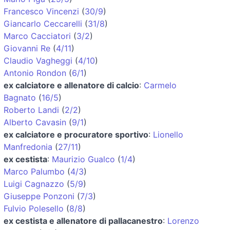
Francesco Vincenzi
(
30/9
)
Giancarlo Ceccarelli
(
31/8
)
Marco Cacciatori
(
3/2
)
Giovanni Re
(
4/11
)
Claudio Vagheggi
(
4/10
)
Antonio Rondon
(
6/1
)
ex calciatore e allenatore di calcio
:
Carmelo
Bagnato
(
16/5
)
Roberto Landi
(
2/2
)
Alberto Cavasin
(
9/1
)
ex calciatore e procuratore sportivo
:
Lionello
Manfredonia
(
27/11
)
ex cestista
:
Maurizio Gualco
(
1/4
)
Marco Palumbo
(
4/3
)
Luigi Cagnazzo
(
5/9
)
Giuseppe Ponzoni
(
7/3
)
Fulvio Polesello
(
8/8
)
ex cestista e allenatore di pallacanestro
:
Lorenzo