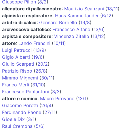
Giuseppe Pillon
(
8/2
)
allenatore di pallacanestro
:
Maurizio Scanzani
(
18/11
)
alpinista e esploratore
:
Hans Kammerlander
(
6/12
)
arbitro di calcio
:
Gennaro Borriello
(
19/8
)
arcivescovo cattolico
:
Francesco Alfano
(
13/6
)
arpista e compositore
:
Vincenzo Zitello
(
13/12
)
attore
:
Lando Francini
(
10/11
)
Luigi Petrucci
(
13/9
)
Gigio Alberti
(
19/6
)
Giulio Scarpati
(
20/2
)
Patrizio Rispo
(
26/8
)
Mimmo Mignemi
(
30/11
)
Franco Merli
(
31/10
)
Francesco Paolantoni
(
3/3
)
attore e comico
:
Mauro Pirovano
(
13/1
)
Giacomo Poretti
(
26/4
)
Ferdinando Paone
(
27/11
)
Gioele Dix
(
3/1
)
Raul Cremona
(
5/6
)