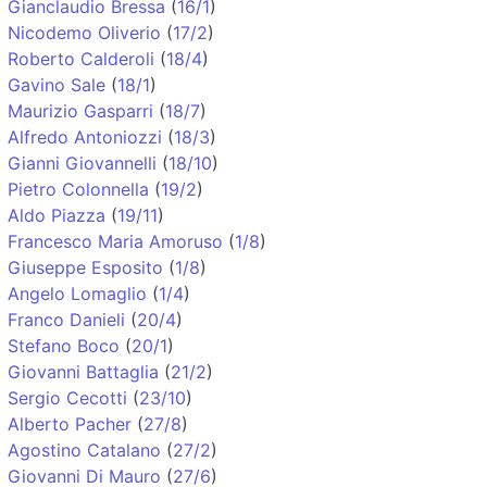
Gianclaudio Bressa
(
16/1
)
Nicodemo Oliverio
(
17/2
)
Roberto Calderoli
(
18/4
)
Gavino Sale
(
18/1
)
Maurizio Gasparri
(
18/7
)
Alfredo Antoniozzi
(
18/3
)
Gianni Giovannelli
(
18/10
)
Pietro Colonnella
(
19/2
)
Aldo Piazza
(
19/11
)
Francesco Maria Amoruso
(
1/8
)
Giuseppe Esposito
(
1/8
)
Angelo Lomaglio
(
1/4
)
Franco Danieli
(
20/4
)
Stefano Boco
(
20/1
)
Giovanni Battaglia
(
21/2
)
Sergio Cecotti
(
23/10
)
Alberto Pacher
(
27/8
)
Agostino Catalano
(
27/2
)
Giovanni Di Mauro
(
27/6
)