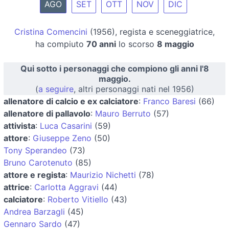
AGO
SET
OTT
NOV
DIC
Cristina Comencini
(1956), regista e sceneggiatrice,
ha compiuto
70 anni
lo scorso
8 maggio
Qui sotto i personaggi che compiono gli anni l'8
maggio.
(
a seguire
, altri personaggi nati nel 1956)
allenatore di calcio e ex calciatore
:
Franco Baresi
(66)
allenatore di pallavolo
:
Mauro Berruto
(57)
attivista
:
Luca Casarini
(59)
attore
:
Giuseppe Zeno
(50)
Tony Sperandeo
(73)
Bruno Carotenuto
(85)
attore e regista
:
Maurizio Nichetti
(78)
attrice
:
Carlotta Aggravi
(44)
calciatore
:
Roberto Vitiello
(43)
Andrea Barzagli
(45)
Gennaro Sardo
(47)