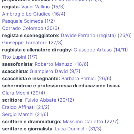
regista
:
Vanni Vallino
(
15/3
)
Ambrogio Lo Giudice
(
16/4
)
Pasquale Scimeca
(
1/2
)
Corrado Colombo
(
20/6
)
regista e sceneggiatore
:
Davide Ferrario (regista)
(
26/6
)
Giuseppe Tornatore
(
27/3
)
rugbista e allenatore di rugby
:
Giuseppe Artuso
(
14/11
)
Tito Lupini
(
1/7
)
sassofonista
:
Roberto Manuzzi
(
18/6
)
scacchista
:
Giampiero David
(
9/7
)
scacchista e insegnante
:
Barbara Pernici
(
26/6
)
schermitrice e professoressa di educazione fisica
:
Clara Mochi
(
29/4
)
scrittore
:
Fulvio Abbate
(
20/12
)
Eraldo Affinati
(
21/2
)
Sergio Marchi
(
21/6
)
scrittore e drammaturgo
:
Massimo Carlotto
(
22/7
)
scrittore e giornalista
:
Luca Doninelli
(
31/3
)