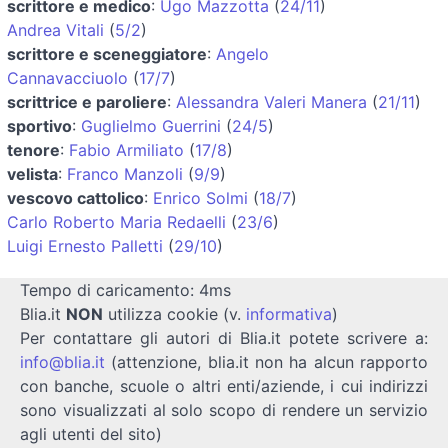
scrittore e medico
:
Ugo Mazzotta
(
24/11
)
Andrea Vitali
(
5/2
)
scrittore e sceneggiatore
:
Angelo
Cannavacciuolo
(
17/7
)
scrittrice e paroliere
:
Alessandra Valeri Manera
(
21/11
)
sportivo
:
Guglielmo Guerrini
(
24/5
)
tenore
:
Fabio Armiliato
(
17/8
)
velista
:
Franco Manzoli
(
9/9
)
vescovo cattolico
:
Enrico Solmi
(
18/7
)
Carlo Roberto Maria Redaelli
(
23/6
)
Luigi Ernesto Palletti
(
29/10
)
Tempo di caricamento: 4ms
Blia.it
NON
utilizza cookie (v.
informativa
)
Per contattare gli autori di Blia.it potete scrivere a:
info@blia.it
(attenzione, blia.it non ha alcun rapporto
con banche, scuole o altri enti/aziende, i cui indirizzi
sono visualizzati al solo scopo di rendere un servizio
agli utenti del sito)