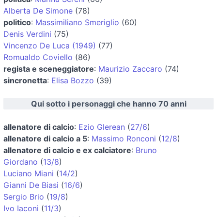
Alberta De Simone
(78)
politico
:
Massimiliano Smeriglio
(60)
Denis Verdini
(75)
Vincenzo De Luca (1949)
(77)
Romualdo Coviello
(86)
regista e sceneggiatore
:
Maurizio Zaccaro
(74)
sincronetta
:
Elisa Bozzo
(39)
Qui sotto i personaggi che hanno 70 anni
allenatore di calcio
:
Ezio Glerean
(
27/6
)
allenatore di calcio a 5
:
Massimo Ronconi
(
12/8
)
allenatore di calcio e ex calciatore
:
Bruno
Giordano
(
13/8
)
Luciano Miani
(
14/2
)
Gianni De Biasi
(
16/6
)
Sergio Brio
(
19/8
)
Ivo Iaconi
(
11/3
)