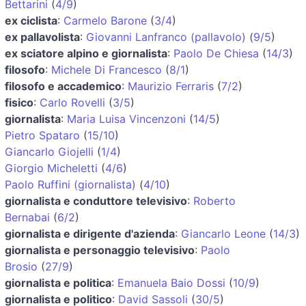
Bettarini
(
4/9
)
ex ciclista
:
Carmelo Barone
(
3/4
)
ex pallavolista
:
Giovanni Lanfranco (pallavolo)
(
9/5
)
ex sciatore alpino e giornalista
:
Paolo De Chiesa
(
14/3
)
filosofo
:
Michele Di Francesco
(
8/1
)
filosofo e accademico
:
Maurizio Ferraris
(
7/2
)
fisico
:
Carlo Rovelli
(
3/5
)
giornalista
:
Maria Luisa Vincenzoni
(
14/5
)
Pietro Spataro
(
15/10
)
Giancarlo Giojelli
(
1/4
)
Giorgio Micheletti
(
4/6
)
Paolo Ruffini (giornalista)
(
4/10
)
giornalista e conduttore televisivo
:
Roberto
Bernabai
(
6/2
)
giornalista e dirigente d'azienda
:
Giancarlo Leone
(
14/3
)
giornalista e personaggio televisivo
:
Paolo
Brosio
(
27/9
)
giornalista e politica
:
Emanuela Baio Dossi
(
10/9
)
giornalista e politico
:
David Sassoli
(
30/5
)