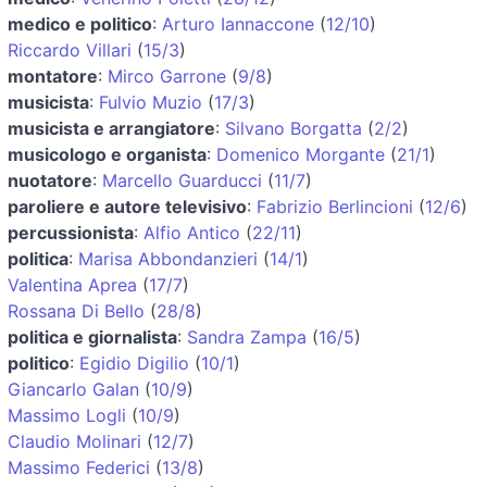
medico e politico
:
Arturo Iannaccone
(
12/10
)
Riccardo Villari
(
15/3
)
montatore
:
Mirco Garrone
(
9/8
)
musicista
:
Fulvio Muzio
(
17/3
)
musicista e arrangiatore
:
Silvano Borgatta
(
2/2
)
musicologo e organista
:
Domenico Morgante
(
21/1
)
nuotatore
:
Marcello Guarducci
(
11/7
)
paroliere e autore televisivo
:
Fabrizio Berlincioni
(
12/6
)
percussionista
:
Alfio Antico
(
22/11
)
politica
:
Marisa Abbondanzieri
(
14/1
)
Valentina Aprea
(
17/7
)
Rossana Di Bello
(
28/8
)
politica e giornalista
:
Sandra Zampa
(
16/5
)
politico
:
Egidio Digilio
(
10/1
)
Giancarlo Galan
(
10/9
)
Massimo Logli
(
10/9
)
Claudio Molinari
(
12/7
)
Massimo Federici
(
13/8
)