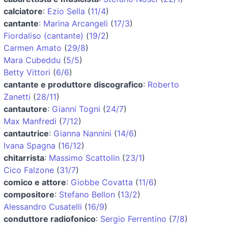
calciatore
:
Ezio Sella
(
11/4
)
cantante
:
Marina Arcangeli
(
17/3
)
Fiordaliso (cantante)
(
19/2
)
Carmen Amato
(
29/8
)
Mara Cubeddu
(
5/5
)
Betty Vittori
(
6/6
)
cantante e produttore discografico
:
Roberto
Zanetti
(
28/11
)
cantautore
:
Gianni Togni
(
24/7
)
Max Manfredi
(
7/12
)
cantautrice
:
Gianna Nannini
(
14/6
)
Ivana Spagna
(
16/12
)
chitarrista
:
Massimo Scattolin
(
23/1
)
Cico Falzone
(
31/7
)
comico e attore
:
Giobbe Covatta
(
11/6
)
compositore
:
Stefano Bellon
(
13/2
)
Alessandro Cusatelli
(
16/9
)
conduttore radiofonico
:
Sergio Ferrentino
(
7/8
)