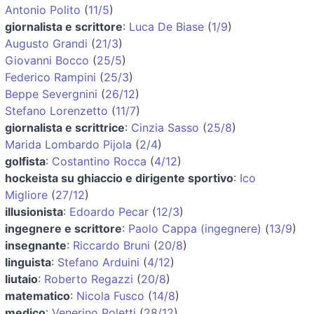
Antonio Polito
(
11/5
)
giornalista e scrittore
:
Luca De Biase
(
1/9
)
Augusto Grandi
(
21/3
)
Giovanni Bocco
(
25/5
)
Federico Rampini
(
25/3
)
Beppe Severgnini
(
26/12
)
Stefano Lorenzetto
(
11/7
)
giornalista e scrittrice
:
Cinzia Sasso
(
25/8
)
Marida Lombardo Pijola
(
2/4
)
golfista
:
Costantino Rocca
(
4/12
)
hockeista su ghiaccio e dirigente sportivo
:
Ico
Migliore
(
27/12
)
illusionista
:
Edoardo Pecar
(
12/3
)
ingegnere e scrittore
:
Paolo Cappa (ingegnere)
(
13/9
)
insegnante
:
Riccardo Bruni
(
20/8
)
linguista
:
Stefano Arduini
(
4/12
)
liutaio
:
Roberto Regazzi
(
20/8
)
matematico
:
Nicola Fusco
(
14/8
)
medico
:
Venerino Poletti
(
28/12
)