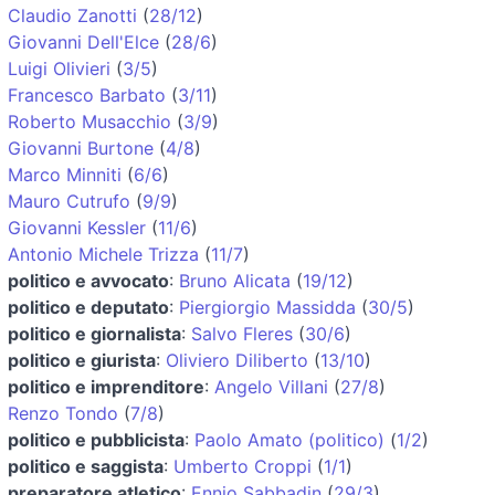
Claudio Zanotti
(
28/12
)
Giovanni Dell'Elce
(
28/6
)
Luigi Olivieri
(
3/5
)
Francesco Barbato
(
3/11
)
Roberto Musacchio
(
3/9
)
Giovanni Burtone
(
4/8
)
Marco Minniti
(
6/6
)
Mauro Cutrufo
(
9/9
)
Giovanni Kessler
(
11/6
)
Antonio Michele Trizza
(
11/7
)
politico e avvocato
:
Bruno Alicata
(
19/12
)
politico e deputato
:
Piergiorgio Massidda
(
30/5
)
politico e giornalista
:
Salvo Fleres
(
30/6
)
politico e giurista
:
Oliviero Diliberto
(
13/10
)
politico e imprenditore
:
Angelo Villani
(
27/8
)
Renzo Tondo
(
7/8
)
politico e pubblicista
:
Paolo Amato (politico)
(
1/2
)
politico e saggista
:
Umberto Croppi
(
1/1
)
preparatore atletico
:
Ennio Sabbadin
(
29/3
)