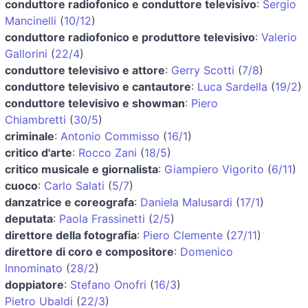
conduttore radiofonico e conduttore televisivo
:
Sergio
Mancinelli
(
10/12
)
conduttore radiofonico e produttore televisivo
:
Valerio
Gallorini
(
22/4
)
conduttore televisivo e attore
:
Gerry Scotti
(
7/8
)
conduttore televisivo e cantautore
:
Luca Sardella
(
19/2
)
conduttore televisivo e showman
:
Piero
Chiambretti
(
30/5
)
criminale
:
Antonio Commisso
(
16/1
)
critico d'arte
:
Rocco Zani
(
18/5
)
critico musicale e giornalista
:
Giampiero Vigorito
(
6/11
)
cuoco
:
Carlo Salati
(
5/7
)
danzatrice e coreografa
:
Daniela Malusardi
(
17/1
)
deputata
:
Paola Frassinetti
(
2/5
)
direttore della fotografia
:
Piero Clemente
(
27/11
)
direttore di coro e compositore
:
Domenico
Innominato
(
28/2
)
doppiatore
:
Stefano Onofri
(
16/3
)
Pietro Ubaldi
(
22/3
)