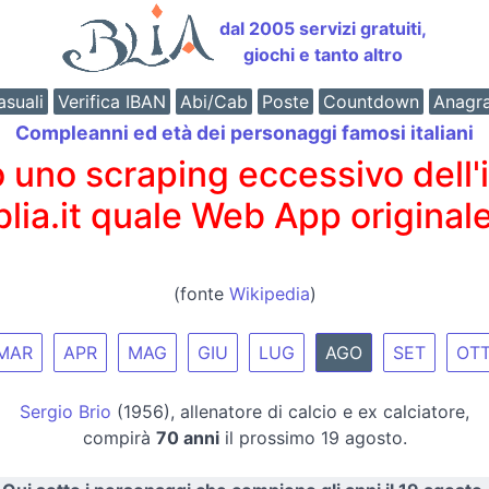
dal 2005 servizi gratuiti,
giochi e tanto altro
suali
Verifica IBAN
Abi/Cab
Poste
Countdown
Anagr
Compleanni ed età dei personaggi famosi italiani
o scraping eccessivo dell'int
 blia.it quale Web App originale
(fonte
Wikipedia
)
MAR
APR
MAG
GIU
LUG
AGO
SET
OT
Sergio Brio
(1956), allenatore di calcio e ex calciatore,
compirà
70 anni
il prossimo 19 agosto.