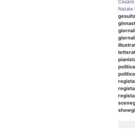
Cesare 
Natale 
gesuita
ginnas
giornal
giornal
illustr
lettera
pianist
politica
politic
regista
regista
regista
scenegg
showgir