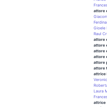
France
attore
Giacom
Ferdin
Gioele 
Raul C
attore 
attore 
attore 
attore 
attore
attore 
attrice
Veronic
Robert
Laura 
France
attrice