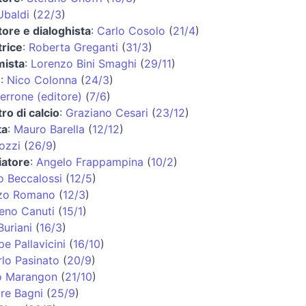
Ubaldi
(
22/3
)
ore e dialoghista
:
Carlo Cosolo
(
21/4
)
trice
:
Roberta Greganti
(
31/3
)
ista
:
Lorenzo Bini Smaghi
(
29/11
)
e
:
Nico Colonna
(
24/3
)
errone (editore)
(
7/6
)
tro di calcio
:
Graziano Cesari
(
23/12
)
ta
:
Mauro Barella
(
12/12
)
ozzi
(
26/9
)
iatore
:
Angelo Frappampina
(
10/2
)
o Beccalossi
(
12/5
)
zo Romano
(
12/3
)
eno Canuti
(
15/1
)
uriani
(
16/3
)
e Pallavicini
(
16/10
)
lo Pasinato
(
20/9
)
o Marangon
(
21/10
)
re Bagni
(
25/9
)