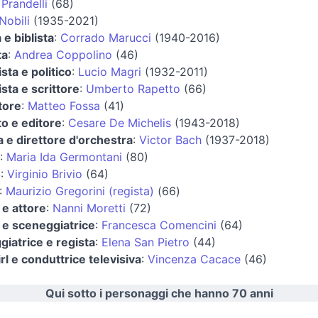
Prandelli
(68)
Nobili
(1935-2021)
 e biblista
:
Corrado Marucci
(1940-2016)
ta
:
Andrea Coppolino
(46)
ista e politico
:
Lucio Magri
(1932-2011)
ista e scrittore
:
Umberto Rapetto
(66)
atore
:
Matteo Fossa
(41)
to e editore
:
Cesare De Michelis
(1943-2018)
a e direttore d'orchestra
:
Victor Bach
(1937-2018)
:
Maria Ida Germontani
(80)
o
:
Virginio Brivio
(64)
:
Maurizio Gregorini (regista)
(66)
 e attore
:
Nanni Moretti
(72)
 e sceneggiatrice
:
Francesca Comencini
(64)
iatrice e regista
:
Elena San Pietro
(44)
l e conduttrice televisiva
:
Vincenza Cacace
(46)
Qui sotto i personaggi che hanno 70 anni