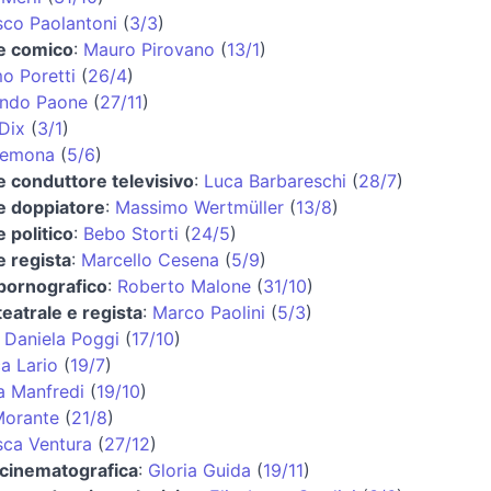
sco Paolantoni
(
3/3
)
 e comico
:
Mauro Pirovano
(
13/1
)
o Poretti
(
26/4
)
ando Paone
(
27/11
)
Dix
(
3/1
)
remona
(
5/6
)
e conduttore televisivo
:
Luca Barbareschi
(
28/7
)
e doppiatore
:
Massimo Wertmüller
(
13/8
)
e politico
:
Bebo Storti
(
24/5
)
e regista
:
Marcello Cesena
(
5/9
)
 pornografico
:
Roberto Malone
(
31/10
)
teatrale e regista
:
Marco Paolini
(
5/3
)
:
Daniela Poggi
(
17/10
)
a Lario
(
19/7
)
a Manfredi
(
19/10
)
Morante
(
21/8
)
sca Ventura
(
27/12
)
 cinematografica
:
Gloria Guida
(
19/11
)