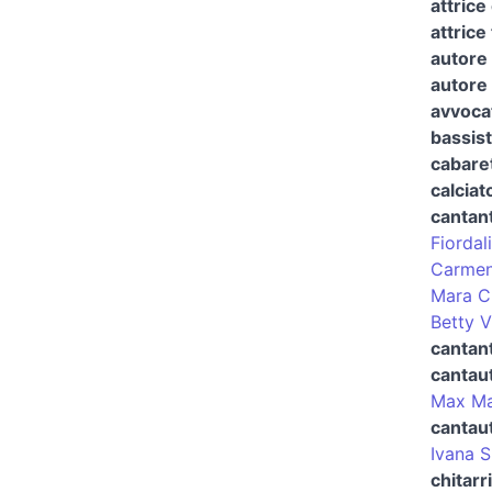
attrice
attrice
autore 
autore 
avvocat
bassis
cabaret
calciat
cantan
Fiordal
Carme
Mara C
Betty V
cantant
cantau
Max Ma
cantau
Ivana 
chitarr