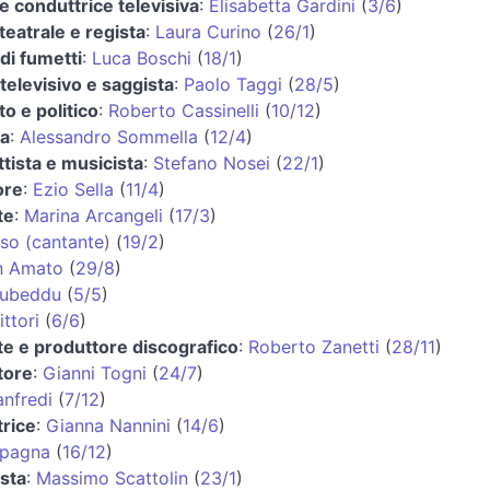
 e conduttrice televisiva
:
Elisabetta Gardini
(
3/6
)
 teatrale e regista
:
Laura Curino
(
26/1
)
di fumetti
:
Luca Boschi
(
18/1
)
televisivo e saggista
:
Paolo Taggi
(
28/5
)
o e politico
:
Roberto Cassinelli
(
10/12
)
ta
:
Alessandro Sommella
(
12/4
)
tista e musicista
:
Stefano Nosei
(
22/1
)
ore
:
Ezio Sella
(
11/4
)
te
:
Marina Arcangeli
(
17/3
)
iso (cantante)
(
19/2
)
n Amato
(
29/8
)
ubeddu
(
5/5
)
ittori
(
6/6
)
e e produttore discografico
:
Roberto Zanetti
(
28/11
)
tore
:
Gianni Togni
(
24/7
)
nfredi
(
7/12
)
trice
:
Gianna Nannini
(
14/6
)
Spagna
(
16/12
)
ista
:
Massimo Scattolin
(
23/1
)