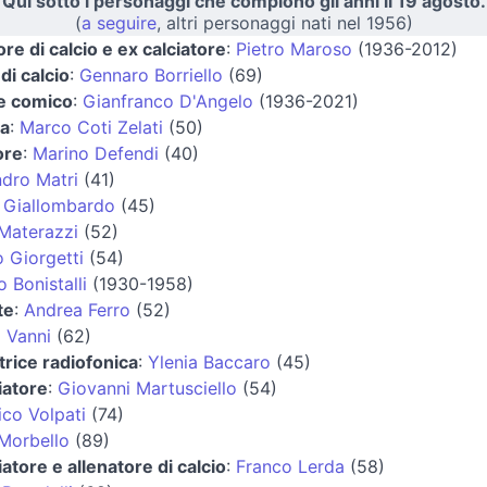
Qui sotto i personaggi che compiono gli anni il 19 agosto.
(
a seguire
, altri personaggi nati nel 1956)
ore di calcio e ex calciatore
:
Pietro Maroso
(1936-2012)
di calcio
:
Gennaro Borriello
(69)
 e comico
:
Gianfranco D'Angelo
(1936-2021)
ta
:
Marco Coti Zelati
(50)
ore
:
Marino Defendi
(40)
dro Matri
(41)
 Giallombardo
(45)
Materazzi
(52)
 Giorgetti
(54)
Bonistalli
(1930-1958)
te
:
Andrea Ferro
(52)
 Vanni
(62)
rice radiofonica
:
Ylenia Baccaro
(45)
iatore
:
Giovanni Martusciello
(54)
co Volpati
(74)
Morbello
(89)
iatore e allenatore di calcio
:
Franco Lerda
(58)