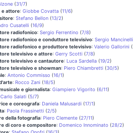
alzone
(
31/7
)
 e attore
:
Giobbe Covatta
(
11/6
)
itore
:
Stefano Bellon
(
13/2
)
dro Cusatelli
(
16/9
)
tore radiofonico
:
Sergio Ferrentino
(
7/8
)
ore radiofonico e conduttore televisivo
:
Sergio Mancinelli
ore radiofonico e produttore televisivo
:
Valerio Gallorini
(
ore televisivo e attore
:
Gerry Scotti
(
7/8
)
ore televisivo e cantautore
:
Luca Sardella
(
19/2
)
tore televisivo e showman
:
Piero Chiambretti
(
30/5
)
le
:
Antonio Commisso
(
16/1
)
d'arte
:
Rocco Zani
(
18/5
)
 musicale e giornalista
:
Giampiero Vigorito
(
6/11
)
:
Carlo Salati
(
5/7
)
rice e coreografa
:
Daniela Malusardi
(
17/1
)
ta
:
Paola Frassinetti
(
2/5
)
re della fotografia
:
Piero Clemente
(
27/11
)
re di coro e compositore
:
Domenico Innominato
(
28/2
)
tore
:
Stefano Onofri
(
16/3
)