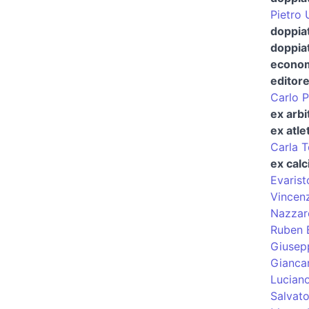
Pietro 
doppiat
doppia
econom
editor
Carlo P
ex arbi
ex atle
Carla T
ex calc
Evarist
Vincen
Nazzar
Ruben B
Giusepp
Giancar
Lucian
Salvato