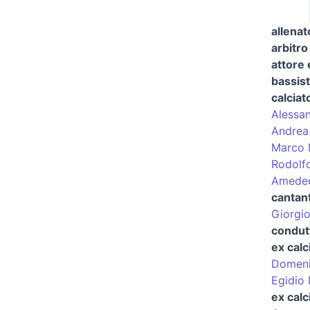
allenat
arbitro 
attore
bassis
calciat
Alessan
Andrea
Marco 
Rodolfo
Amedeo 
cantan
Giorgio
condutt
ex calc
Domeni
Egidio 
ex calc