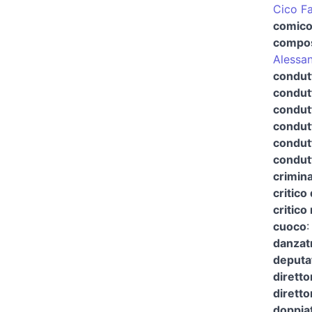
Cico F
comico
compos
Alessan
condut
condutt
condutt
condutt
condutt
condut
crimina
critico 
critico
cuoco
danzat
deputa
diretto
diretto
doppia