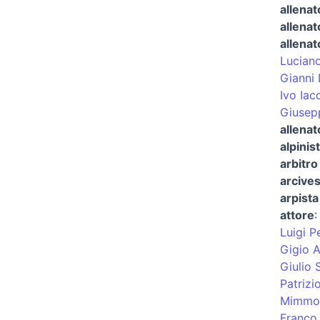
allenat
allenat
allenat
Luciano
Gianni 
Ivo Iac
Giusepp
allenat
alpinis
arbitro 
arcives
arpist
attore
Luigi P
Gigio A
Giulio 
Patrizi
Mimmo
Franco 