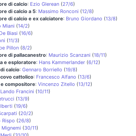
ore di calcio
:
Ezio Glerean
(
27/6
)
ore di calcio a 5
:
Massimo Ronconi
(
12/8
)
ore di calcio e ex calciatore
:
Bruno Giordano
(
13/8
)
 Miani
(
14/2
)
De Biasi
(
16/6
)
oni
(
11/3
)
e Pillon
(
8/2
)
ore di pallacanestro
:
Maurizio Scanzani
(
18/11
)
ta e esploratore
:
Hans Kammerlander
(
6/12
)
di calcio
:
Gennaro Borriello
(
19/8
)
covo cattolico
:
Francesco Alfano
(
13/6
)
a e compositore
:
Vincenzo Zitello
(
13/12
)
:
Lando Francini
(
10/11
)
etrucci
(
13/9
)
lberti
(
19/6
)
Scarpati
(
20/2
)
o Rispo
(
26/8
)
 Mignemi
(
30/11
)
Merli
(
31/10
)