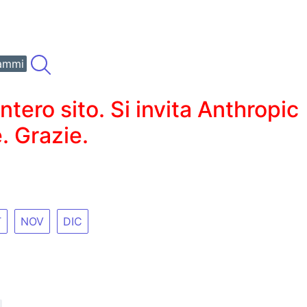
ammi
ero sito. Si invita Anthropic
. Grazie.
T
NOV
DIC