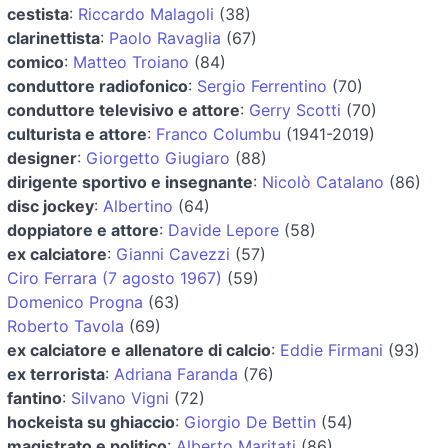
cestista
:
Riccardo Malagoli
(38)
clarinettista
:
Paolo Ravaglia
(67)
comico
:
Matteo Troiano
(84)
conduttore radiofonico
:
Sergio Ferrentino
(70)
conduttore televisivo e attore
:
Gerry Scotti
(70)
culturista e attore
:
Franco Columbu
(1941-2019)
designer
:
Giorgetto Giugiaro
(88)
dirigente sportivo e insegnante
:
Nicolò Catalano
(86)
disc jockey
:
Albertino
(64)
doppiatore e attore
:
Davide Lepore
(58)
ex calciatore
:
Gianni Cavezzi
(57)
Ciro Ferrara (7 agosto 1967)
(59)
Domenico Progna
(63)
Roberto Tavola
(69)
ex calciatore e allenatore di calcio
:
Eddie Firmani
(93)
ex terrorista
:
Adriana Faranda
(76)
fantino
:
Silvano Vigni
(72)
hockeista su ghiaccio
:
Giorgio De Bettin
(54)
magistrato e politico
:
Alberto Maritati
(86)