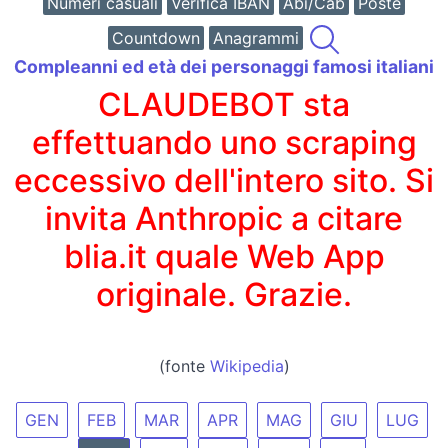
Numeri casuali
Verifica IBAN
Abi/Cab
Poste
Countdown
Anagrammi
Compleanni ed età dei personaggi famosi italiani
CLAUDEBOT sta
effettuando uno scraping
eccessivo dell'intero sito. Si
invita Anthropic a citare
blia.it quale Web App
originale. Grazie.
(fonte
Wikipedia
)
GEN
FEB
MAR
APR
MAG
GIU
LUG