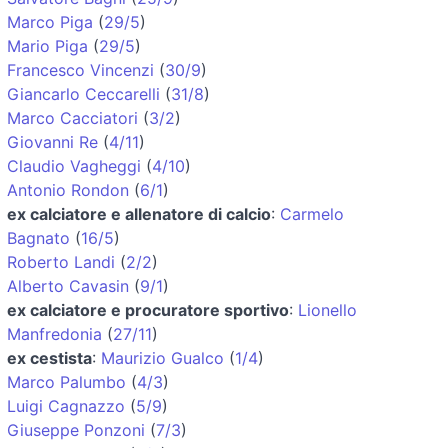
Marco Piga
(
29/5
)
Mario Piga
(
29/5
)
Francesco Vincenzi
(
30/9
)
Giancarlo Ceccarelli
(
31/8
)
Marco Cacciatori
(
3/2
)
Giovanni Re
(
4/11
)
Claudio Vagheggi
(
4/10
)
Antonio Rondon
(
6/1
)
ex calciatore e allenatore di calcio
:
Carmelo
Bagnato
(
16/5
)
Roberto Landi
(
2/2
)
Alberto Cavasin
(
9/1
)
ex calciatore e procuratore sportivo
:
Lionello
Manfredonia
(
27/11
)
ex cestista
:
Maurizio Gualco
(
1/4
)
Marco Palumbo
(
4/3
)
Luigi Cagnazzo
(
5/9
)
Giuseppe Ponzoni
(
7/3
)