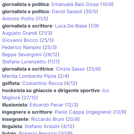
giornalista e politica
:
Emanuela Baio Dossi
(
10/9
)
giornalista e politico
:
David Sassoli
(
30/5
)
Antonio Polito
(
11/5
)
giornalista e scrittore
:
Luca De Biase
(
1/9
)
Augusto Grandi
(
21/3
)
Giovanni Bocco
(
25/5
)
Federico Rampini
(
25/3
)
Beppe Severgnini
(
26/12
)
Stefano Lorenzetto
(
11/7
)
giornalista e scrittrice
:
Cinzia Sasso
(
25/8
)
Marida Lombardo Pijola
(
2/4
)
golfista
:
Costantino Rocca
(
4/12
)
hockeista su ghiaccio e dirigente sportivo
:
Ico
Migliore
(
27/12
)
illusionista
:
Edoardo Pecar
(
12/3
)
ingegnere e scrittore
:
Paolo Cappa (ingegnere)
(
13/9
)
insegnante
:
Riccardo Bruni
(
20/8
)
linguista
:
Stefano Arduini
(
4/12
)
liutaio
:
Roberto Regazzi
(
20/8
)