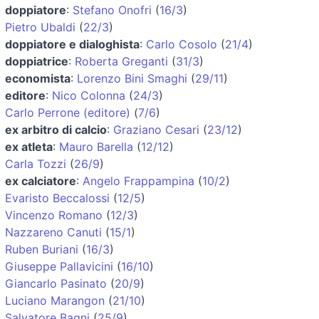
doppiatore
:
Stefano Onofri
(
16/3
)
Pietro Ubaldi
(
22/3
)
doppiatore e dialoghista
:
Carlo Cosolo
(
21/4
)
doppiatrice
:
Roberta Greganti
(
31/3
)
economista
:
Lorenzo Bini Smaghi
(
29/11
)
editore
:
Nico Colonna
(
24/3
)
Carlo Perrone (editore)
(
7/6
)
ex arbitro di calcio
:
Graziano Cesari
(
23/12
)
ex atleta
:
Mauro Barella
(
12/12
)
Carla Tozzi
(
26/9
)
ex calciatore
:
Angelo Frappampina
(
10/2
)
Evaristo Beccalossi
(
12/5
)
Vincenzo Romano
(
12/3
)
Nazzareno Canuti
(
15/1
)
Ruben Buriani
(
16/3
)
Giuseppe Pallavicini
(
16/10
)
Giancarlo Pasinato
(
20/9
)
Luciano Marangon
(
21/10
)
Salvatore Bagni
(
25/9
)