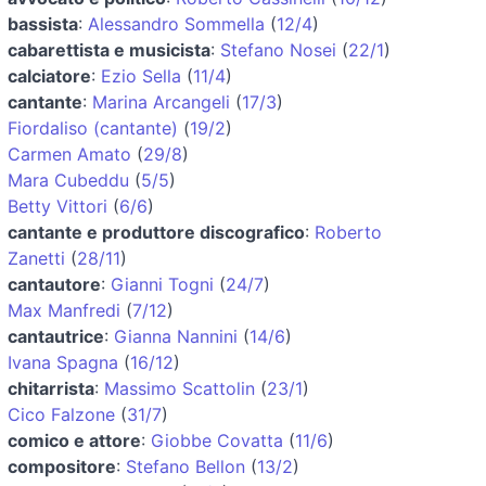
bassista
:
Alessandro Sommella
(
12/4
)
cabarettista e musicista
:
Stefano Nosei
(
22/1
)
calciatore
:
Ezio Sella
(
11/4
)
cantante
:
Marina Arcangeli
(
17/3
)
Fiordaliso (cantante)
(
19/2
)
Carmen Amato
(
29/8
)
Mara Cubeddu
(
5/5
)
Betty Vittori
(
6/6
)
cantante e produttore discografico
:
Roberto
Zanetti
(
28/11
)
cantautore
:
Gianni Togni
(
24/7
)
Max Manfredi
(
7/12
)
cantautrice
:
Gianna Nannini
(
14/6
)
Ivana Spagna
(
16/12
)
chitarrista
:
Massimo Scattolin
(
23/1
)
Cico Falzone
(
31/7
)
comico e attore
:
Giobbe Covatta
(
11/6
)
compositore
:
Stefano Bellon
(
13/2
)