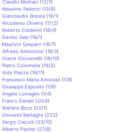
Claudio Molinari
(
12/7
)
Massimo Federici
(
13/8
)
Gianclaudio Bressa
(
16/1
)
Nicodemo Oliverio
(
17/2
)
Roberto Calderoli
(
18/4
)
Gavino Sale
(
18/1
)
Maurizio Gasparri
(
18/7
)
Alfredo Antoniozzi
(
18/3
)
Gianni Giovannelli
(
18/10
)
Pietro Colonnella
(
19/2
)
Aldo Piazza
(
19/11
)
Francesco Maria Amoruso
(
1/8
)
Giuseppe Esposito
(
1/8
)
Angelo Lomaglio
(
1/4
)
Franco Danieli
(
20/4
)
Stefano Boco
(
20/1
)
Giovanni Battaglia
(
21/2
)
Sergio Cecotti
(
23/10
)
Alberto Pacher
(
27/8
)