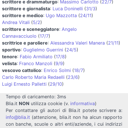
scrittore e drammaturgo
:
Massimo Carlotto
(
22/7
)
scrittore e giornalista
:
Luca Doninelli
(
31/3
)
scrittore e medico
:
Ugo Mazzotta
(
24/11
)
Andrea Vitali
(
5/2
)
scrittore e sceneggiatore
:
Angelo
Cannavacciuolo
(
17/7
)
scrittrice e paroliere
:
Alessandra Valeri Manera
(
21/11
)
sportivo
:
Guglielmo Guerrini
(
24/5
)
tenore
:
Fabio Armiliato
(
17/8
)
velista
:
Franco Manzoli
(
9/9
)
vescovo cattolico
:
Enrico Solmi
(
18/7
)
Carlo Roberto Maria Redaelli
(
23/6
)
Luigi Ernesto Palletti
(
29/10
)
Tempo di caricamento: 3ms
Blia.it
NON
utilizza cookie (v.
informativa
)
Per contattare gli autori di Blia.it potete scrivere a:
info@blia.it
(attenzione, blia.it non ha alcun rapporto
con banche, scuole o altri enti/aziende, i cui indirizzi