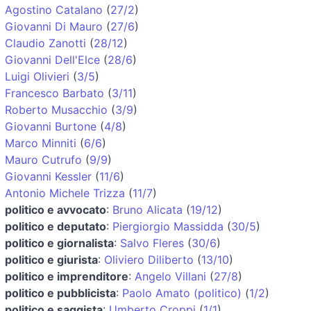
Agostino Catalano
(
27/2
)
Giovanni Di Mauro
(
27/6
)
Claudio Zanotti
(
28/12
)
Giovanni Dell'Elce
(
28/6
)
Luigi Olivieri
(
3/5
)
Francesco Barbato
(
3/11
)
Roberto Musacchio
(
3/9
)
Giovanni Burtone
(
4/8
)
Marco Minniti
(
6/6
)
Mauro Cutrufo
(
9/9
)
Giovanni Kessler
(
11/6
)
Antonio Michele Trizza
(
11/7
)
politico e avvocato
:
Bruno Alicata
(
19/12
)
politico e deputato
:
Piergiorgio Massidda
(
30/5
)
politico e giornalista
:
Salvo Fleres
(
30/6
)
politico e giurista
:
Oliviero Diliberto
(
13/10
)
politico e imprenditore
:
Angelo Villani
(
27/8
)
politico e pubblicista
:
Paolo Amato (politico)
(
1/2
)
politico e saggista
:
Umberto Croppi
(
1/1
)