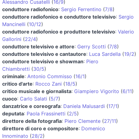
Alessandro Cusatelli
(
16/9
)
conduttore radiofonico
:
Sergio Ferrentino
(
7/8
)
conduttore radiofonico e conduttore televisivo
:
Sergio
Mancinelli
(
10/12
)
conduttore radiofonico e produttore televisivo
:
Valerio
Gallorini
(
22/4
)
conduttore televisivo e attore
:
Gerry Scotti
(
7/8
)
conduttore televisivo e cantautore
:
Luca Sardella
(
19/2
)
conduttore televisivo e showman
:
Piero
Chiambretti
(
30/5
)
criminale
:
Antonio Commisso
(
16/1
)
critico d'arte
:
Rocco Zani
(
18/5
)
critico musicale e giornalista
:
Giampiero Vigorito
(
6/11
)
cuoco
:
Carlo Salati
(
5/7
)
danzatrice e coreografa
:
Daniela Malusardi
(
17/1
)
deputata
:
Paola Frassinetti
(
2/5
)
direttore della fotografia
:
Piero Clemente
(
27/11
)
direttore di coro e compositore
:
Domenico
Innominato
(
28/2
)