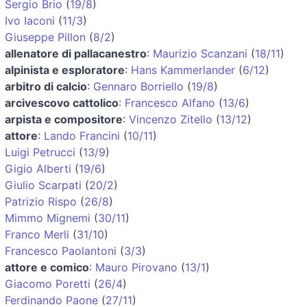
Sergio Brio
(
19/8
)
Ivo Iaconi
(
11/3
)
Giuseppe Pillon
(
8/2
)
allenatore di pallacanestro
:
Maurizio Scanzani
(
18/11
)
alpinista e esploratore
:
Hans Kammerlander
(
6/12
)
arbitro di calcio
:
Gennaro Borriello
(
19/8
)
arcivescovo cattolico
:
Francesco Alfano
(
13/6
)
arpista e compositore
:
Vincenzo Zitello
(
13/12
)
attore
:
Lando Francini
(
10/11
)
Luigi Petrucci
(
13/9
)
Gigio Alberti
(
19/6
)
Giulio Scarpati
(
20/2
)
Patrizio Rispo
(
26/8
)
Mimmo Mignemi
(
30/11
)
Franco Merli
(
31/10
)
Francesco Paolantoni
(
3/3
)
attore e comico
:
Mauro Pirovano
(
13/1
)
Giacomo Poretti
(
26/4
)
Ferdinando Paone
(
27/11
)