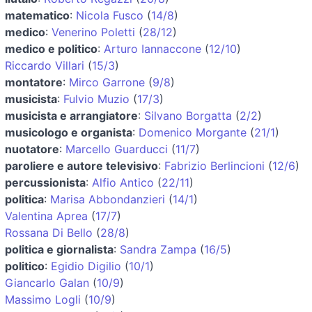
matematico
:
Nicola Fusco
(
14/8
)
medico
:
Venerino Poletti
(
28/12
)
medico e politico
:
Arturo Iannaccone
(
12/10
)
Riccardo Villari
(
15/3
)
montatore
:
Mirco Garrone
(
9/8
)
musicista
:
Fulvio Muzio
(
17/3
)
musicista e arrangiatore
:
Silvano Borgatta
(
2/2
)
musicologo e organista
:
Domenico Morgante
(
21/1
)
nuotatore
:
Marcello Guarducci
(
11/7
)
paroliere e autore televisivo
:
Fabrizio Berlincioni
(
12/6
)
percussionista
:
Alfio Antico
(
22/11
)
politica
:
Marisa Abbondanzieri
(
14/1
)
Valentina Aprea
(
17/7
)
Rossana Di Bello
(
28/8
)
politica e giornalista
:
Sandra Zampa
(
16/5
)
politico
:
Egidio Digilio
(
10/1
)
Giancarlo Galan
(
10/9
)
Massimo Logli
(
10/9
)