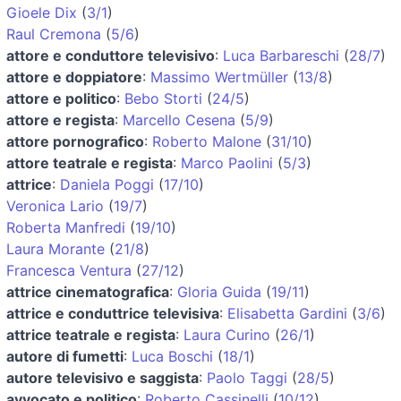
Gioele Dix
(
3/1
)
Raul Cremona
(
5/6
)
attore e conduttore televisivo
:
Luca Barbareschi
(
28/7
)
attore e doppiatore
:
Massimo Wertmüller
(
13/8
)
attore e politico
:
Bebo Storti
(
24/5
)
attore e regista
:
Marcello Cesena
(
5/9
)
attore pornografico
:
Roberto Malone
(
31/10
)
attore teatrale e regista
:
Marco Paolini
(
5/3
)
attrice
:
Daniela Poggi
(
17/10
)
Veronica Lario
(
19/7
)
Roberta Manfredi
(
19/10
)
Laura Morante
(
21/8
)
Francesca Ventura
(
27/12
)
attrice cinematografica
:
Gloria Guida
(
19/11
)
attrice e conduttrice televisiva
:
Elisabetta Gardini
(
3/6
)
attrice teatrale e regista
:
Laura Curino
(
26/1
)
autore di fumetti
:
Luca Boschi
(
18/1
)
autore televisivo e saggista
:
Paolo Taggi
(
28/5
)
avvocato e politico
:
Roberto Cassinelli
(
10/12
)