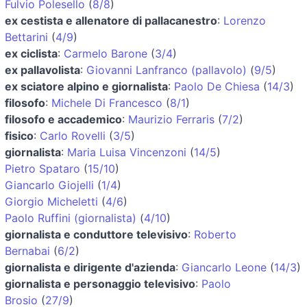
Fulvio Polesello
(
8/8
)
ex cestista e allenatore di pallacanestro
:
Lorenzo
Bettarini
(
4/9
)
ex ciclista
:
Carmelo Barone
(
3/4
)
ex pallavolista
:
Giovanni Lanfranco (pallavolo)
(
9/5
)
ex sciatore alpino e giornalista
:
Paolo De Chiesa
(
14/3
)
filosofo
:
Michele Di Francesco
(
8/1
)
filosofo e accademico
:
Maurizio Ferraris
(
7/2
)
fisico
:
Carlo Rovelli
(
3/5
)
giornalista
:
Maria Luisa Vincenzoni
(
14/5
)
Pietro Spataro
(
15/10
)
Giancarlo Giojelli
(
1/4
)
Giorgio Micheletti
(
4/6
)
Paolo Ruffini (giornalista)
(
4/10
)
giornalista e conduttore televisivo
:
Roberto
Bernabai
(
6/2
)
giornalista e dirigente d'azienda
:
Giancarlo Leone
(
14/3
)
giornalista e personaggio televisivo
:
Paolo
Brosio
(
27/9
)