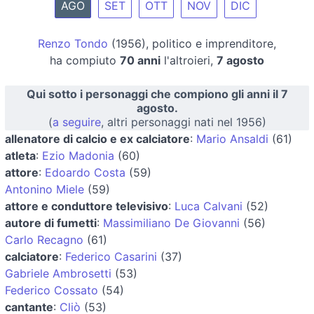
AGO
SET
OTT
NOV
DIC
Renzo Tondo
(1956), politico e imprenditore,
ha compiuto
70 anni
l'altroieri,
7 agosto
Qui sotto i personaggi che compiono gli anni il 7
agosto.
(
a seguire
, altri personaggi nati nel 1956)
allenatore di calcio e ex calciatore
:
Mario Ansaldi
(61)
atleta
:
Ezio Madonia
(60)
attore
:
Edoardo Costa
(59)
Antonino Miele
(59)
attore e conduttore televisivo
:
Luca Calvani
(52)
autore di fumetti
:
Massimiliano De Giovanni
(56)
Carlo Recagno
(61)
calciatore
:
Federico Casarini
(37)
Gabriele Ambrosetti
(53)
Federico Cossato
(54)
cantante
:
Cliò
(53)