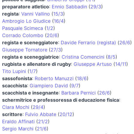
preparatore atletico
:
Ennio Sabbadin
(
29/3
)
regista
:
Vanni Vallino
(
15/3
)
Ambrogio Lo Giudice
(
16/4
)
Pasquale Scimeca
(
1/2
)
Corrado Colombo
(
20/6
)
regista e sceneggiatore
:
Davide Ferrario (regista)
(
26/6
)
Giuseppe Tornatore
(
27/3
)
regista e sceneggiatrice
:
Cristina Comencini
(
8/5
)
rugbista e allenatore di rugby
:
Giuseppe Artuso
(
14/11
)
Tito Lupini
(
1/7
)
sassofonista
:
Roberto Manuzzi
(
18/6
)
scacchista
:
Giampiero David
(
9/7
)
scacchista e insegnante
:
Barbara Pernici
(
26/6
)
schermitrice e professoressa di educazione fisica
:
Clara Mochi
(
29/4
)
scrittore
:
Fulvio Abbate
(
20/12
)
Eraldo Affinati
(
21/2
)
Sergio Marchi
(
21/6
)