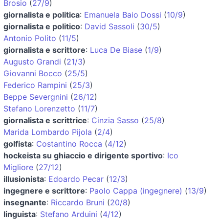
Brosio
(
27/9
)
giornalista e politica
:
Emanuela Baio Dossi
(
10/9
)
giornalista e politico
:
David Sassoli
(
30/5
)
Antonio Polito
(
11/5
)
giornalista e scrittore
:
Luca De Biase
(
1/9
)
Augusto Grandi
(
21/3
)
Giovanni Bocco
(
25/5
)
Federico Rampini
(
25/3
)
Beppe Severgnini
(
26/12
)
Stefano Lorenzetto
(
11/7
)
giornalista e scrittrice
:
Cinzia Sasso
(
25/8
)
Marida Lombardo Pijola
(
2/4
)
golfista
:
Costantino Rocca
(
4/12
)
hockeista su ghiaccio e dirigente sportivo
:
Ico
Migliore
(
27/12
)
illusionista
:
Edoardo Pecar
(
12/3
)
ingegnere e scrittore
:
Paolo Cappa (ingegnere)
(
13/9
)
insegnante
:
Riccardo Bruni
(
20/8
)
linguista
:
Stefano Arduini
(
4/12
)