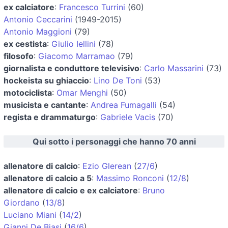
ex calciatore
:
Francesco Turrini
(60)
Antonio Ceccarini
(1949-2015)
Antonio Maggioni
(79)
ex cestista
:
Giulio Iellini
(78)
filosofo
:
Giacomo Marramao
(79)
giornalista e conduttore televisivo
:
Carlo Massarini
(73)
hockeista su ghiaccio
:
Lino De Toni
(53)
motociclista
:
Omar Menghi
(50)
musicista e cantante
:
Andrea Fumagalli
(54)
regista e drammaturgo
:
Gabriele Vacis
(70)
Qui sotto i personaggi che hanno 70 anni
allenatore di calcio
:
Ezio Glerean
(
27/6
)
allenatore di calcio a 5
:
Massimo Ronconi
(
12/8
)
allenatore di calcio e ex calciatore
:
Bruno
Giordano
(
13/8
)
Luciano Miani
(
14/2
)
Gianni De Biasi
(
16/6
)