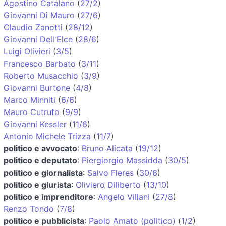
Agostino Catalano
(
27/2
)
Giovanni Di Mauro
(
27/6
)
Claudio Zanotti
(
28/12
)
Giovanni Dell'Elce
(
28/6
)
Luigi Olivieri
(
3/5
)
Francesco Barbato
(
3/11
)
Roberto Musacchio
(
3/9
)
Giovanni Burtone
(
4/8
)
Marco Minniti
(
6/6
)
Mauro Cutrufo
(
9/9
)
Giovanni Kessler
(
11/6
)
Antonio Michele Trizza
(
11/7
)
politico e avvocato
:
Bruno Alicata
(
19/12
)
politico e deputato
:
Piergiorgio Massidda
(
30/5
)
politico e giornalista
:
Salvo Fleres
(
30/6
)
politico e giurista
:
Oliviero Diliberto
(
13/10
)
politico e imprenditore
:
Angelo Villani
(
27/8
)
Renzo Tondo
(
7/8
)
politico e pubblicista
:
Paolo Amato (politico)
(
1/2
)