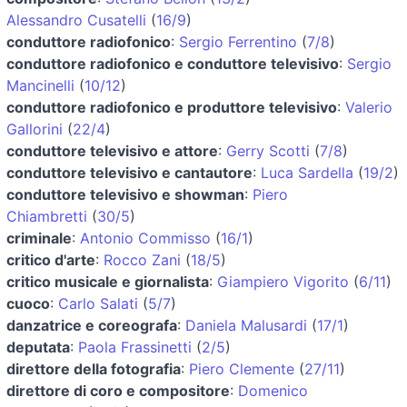
Alessandro Cusatelli
(
16/9
)
conduttore radiofonico
:
Sergio Ferrentino
(
7/8
)
conduttore radiofonico e conduttore televisivo
:
Sergio
Mancinelli
(
10/12
)
conduttore radiofonico e produttore televisivo
:
Valerio
Gallorini
(
22/4
)
conduttore televisivo e attore
:
Gerry Scotti
(
7/8
)
conduttore televisivo e cantautore
:
Luca Sardella
(
19/2
)
conduttore televisivo e showman
:
Piero
Chiambretti
(
30/5
)
criminale
:
Antonio Commisso
(
16/1
)
critico d'arte
:
Rocco Zani
(
18/5
)
critico musicale e giornalista
:
Giampiero Vigorito
(
6/11
)
cuoco
:
Carlo Salati
(
5/7
)
danzatrice e coreografa
:
Daniela Malusardi
(
17/1
)
deputata
:
Paola Frassinetti
(
2/5
)
direttore della fotografia
:
Piero Clemente
(
27/11
)
direttore di coro e compositore
:
Domenico