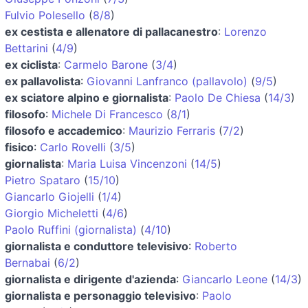
Fulvio Polesello
(
8/8
)
ex cestista e allenatore di pallacanestro
:
Lorenzo
Bettarini
(
4/9
)
ex ciclista
:
Carmelo Barone
(
3/4
)
ex pallavolista
:
Giovanni Lanfranco (pallavolo)
(
9/5
)
ex sciatore alpino e giornalista
:
Paolo De Chiesa
(
14/3
)
filosofo
:
Michele Di Francesco
(
8/1
)
filosofo e accademico
:
Maurizio Ferraris
(
7/2
)
fisico
:
Carlo Rovelli
(
3/5
)
giornalista
:
Maria Luisa Vincenzoni
(
14/5
)
Pietro Spataro
(
15/10
)
Giancarlo Giojelli
(
1/4
)
Giorgio Micheletti
(
4/6
)
Paolo Ruffini (giornalista)
(
4/10
)
giornalista e conduttore televisivo
:
Roberto
Bernabai
(
6/2
)
giornalista e dirigente d'azienda
:
Giancarlo Leone
(
14/3
)
giornalista e personaggio televisivo
:
Paolo