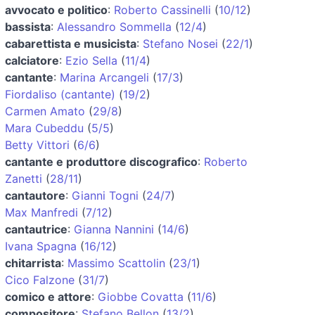
avvocato e politico
:
Roberto Cassinelli
(
10/12
)
bassista
:
Alessandro Sommella
(
12/4
)
cabarettista e musicista
:
Stefano Nosei
(
22/1
)
calciatore
:
Ezio Sella
(
11/4
)
cantante
:
Marina Arcangeli
(
17/3
)
Fiordaliso (cantante)
(
19/2
)
Carmen Amato
(
29/8
)
Mara Cubeddu
(
5/5
)
Betty Vittori
(
6/6
)
cantante e produttore discografico
:
Roberto
Zanetti
(
28/11
)
cantautore
:
Gianni Togni
(
24/7
)
Max Manfredi
(
7/12
)
cantautrice
:
Gianna Nannini
(
14/6
)
Ivana Spagna
(
16/12
)
chitarrista
:
Massimo Scattolin
(
23/1
)
Cico Falzone
(
31/7
)
comico e attore
:
Giobbe Covatta
(
11/6
)
compositore
:
Stefano Bellon
(
13/2
)