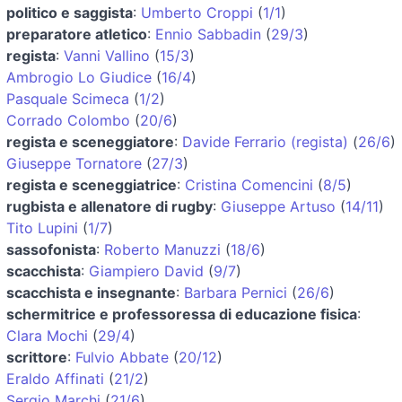
politico e saggista
:
Umberto Croppi
(
1/1
)
preparatore atletico
:
Ennio Sabbadin
(
29/3
)
regista
:
Vanni Vallino
(
15/3
)
Ambrogio Lo Giudice
(
16/4
)
Pasquale Scimeca
(
1/2
)
Corrado Colombo
(
20/6
)
regista e sceneggiatore
:
Davide Ferrario (regista)
(
26/6
)
Giuseppe Tornatore
(
27/3
)
regista e sceneggiatrice
:
Cristina Comencini
(
8/5
)
rugbista e allenatore di rugby
:
Giuseppe Artuso
(
14/11
)
Tito Lupini
(
1/7
)
sassofonista
:
Roberto Manuzzi
(
18/6
)
scacchista
:
Giampiero David
(
9/7
)
scacchista e insegnante
:
Barbara Pernici
(
26/6
)
schermitrice e professoressa di educazione fisica
:
Clara Mochi
(
29/4
)
scrittore
:
Fulvio Abbate
(
20/12
)
Eraldo Affinati
(
21/2
)
Sergio Marchi
(
21/6
)