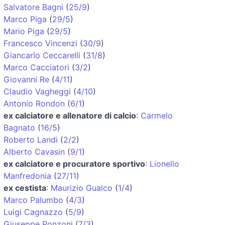
Salvatore Bagni
(
25/9
)
Marco Piga
(
29/5
)
Mario Piga
(
29/5
)
Francesco Vincenzi
(
30/9
)
Giancarlo Ceccarelli
(
31/8
)
Marco Cacciatori
(
3/2
)
Giovanni Re
(
4/11
)
Claudio Vagheggi
(
4/10
)
Antonio Rondon
(
6/1
)
ex calciatore e allenatore di calcio
:
Carmelo
Bagnato
(
16/5
)
Roberto Landi
(
2/2
)
Alberto Cavasin
(
9/1
)
ex calciatore e procuratore sportivo
:
Lionello
Manfredonia
(
27/11
)
ex cestista
:
Maurizio Gualco
(
1/4
)
Marco Palumbo
(
4/3
)
Luigi Cagnazzo
(
5/9
)
Giuseppe Ponzoni
(
7/3
)