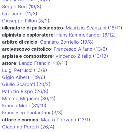
Sergio Brio
(
19/8
)
Ivo Iaconi
(
11/3
)
Giuseppe Pillon
(
8/2
)
allenatore di pallacanestro
:
Maurizio Scanzani
(
18/11
)
alpinista e esploratore
:
Hans Kammerlander
(
6/12
)
arbitro di calcio
:
Gennaro Borriello
(
19/8
)
arcivescovo cattolico
:
Francesco Alfano
(
13/6
)
arpista e compositore
:
Vincenzo Zitello
(
13/12
)
attore
:
Lando Francini
(
10/11
)
Luigi Petrucci
(
13/9
)
Gigio Alberti
(
19/6
)
Giulio Scarpati
(
20/2
)
Patrizio Rispo
(
26/8
)
Mimmo Mignemi
(
30/11
)
Franco Merli
(
31/10
)
Francesco Paolantoni
(
3/3
)
attore e comico
:
Mauro Pirovano
(
13/1
)
Giacomo Poretti
(
26/4
)