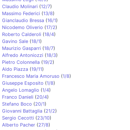
Claudio Molinari
(
12/7
)
Massimo Federici
(
13/8
)
Gianclaudio Bressa
(
16/1
)
Nicodemo Oliverio
(
17/2
)
Roberto Calderoli
(
18/4
)
Gavino Sale
(
18/1
)
Maurizio Gasparri
(
18/7
)
Alfredo Antoniozzi
(
18/3
)
Pietro Colonnella
(
19/2
)
Aldo Piazza
(
19/11
)
Francesco Maria Amoruso
(
1/8
)
Giuseppe Esposito
(
1/8
)
Angelo Lomaglio
(
1/4
)
Franco Danieli
(
20/4
)
Stefano Boco
(
20/1
)
Giovanni Battaglia
(
21/2
)
Sergio Cecotti
(
23/10
)
Alberto Pacher
(
27/8
)