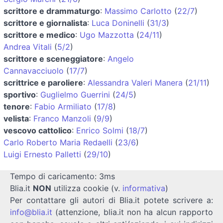
scrittore e drammaturgo
:
Massimo Carlotto
(
22/7
)
scrittore e giornalista
:
Luca Doninelli
(
31/3
)
scrittore e medico
:
Ugo Mazzotta
(
24/11
)
Andrea Vitali
(
5/2
)
scrittore e sceneggiatore
:
Angelo
Cannavacciuolo
(
17/7
)
scrittrice e paroliere
:
Alessandra Valeri Manera
(
21/11
)
sportivo
:
Guglielmo Guerrini
(
24/5
)
tenore
:
Fabio Armiliato
(
17/8
)
velista
:
Franco Manzoli
(
9/9
)
vescovo cattolico
:
Enrico Solmi
(
18/7
)
Carlo Roberto Maria Redaelli
(
23/6
)
Luigi Ernesto Palletti
(
29/10
)
Tempo di caricamento: 3ms
Blia.it
NON
utilizza cookie (v.
informativa
)
Per contattare gli autori di Blia.it potete scrivere a:
info@blia.it
(attenzione, blia.it non ha alcun rapporto