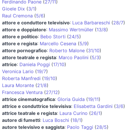
Ferdinando Paone
(
27/11
)
Gioele Dix
(
3/1
)
Raul Cremona
(
5/6
)
attore e conduttore televisivo
:
Luca Barbareschi
(
28/7
)
attore e doppiatore
:
Massimo Wertmüller
(
13/8
)
attore e politico
:
Bebo Storti
(
24/5
)
attore e regista
:
Marcello Cesena
(
5/9
)
attore pornografico
:
Roberto Malone
(
31/10
)
attore teatrale e regista
:
Marco Paolini
(
5/3
)
attrice
:
Daniela Poggi
(
17/10
)
Veronica Lario
(
19/7
)
Roberta Manfredi
(
19/10
)
Laura Morante
(
21/8
)
Francesca Ventura
(
27/12
)
attrice cinematografica
:
Gloria Guida
(
19/11
)
attrice e conduttrice televisiva
:
Elisabetta Gardini
(
3/6
)
attrice teatrale e regista
:
Laura Curino
(
26/1
)
autore di fumetti
:
Luca Boschi
(
18/1
)
autore televisivo e saggista
:
Paolo Taggi
(
28/5
)