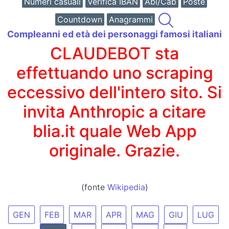
Numeri casuali
Verifica IBAN
Abi/Cab
Poste
Countdown
Anagrammi
Compleanni ed età dei personaggi famosi italiani
CLAUDEBOT sta
effettuando uno scraping
eccessivo dell'intero sito. Si
invita Anthropic a citare
blia.it quale Web App
originale. Grazie.
(fonte
Wikipedia
)
GEN
FEB
MAR
APR
MAG
GIU
LUG