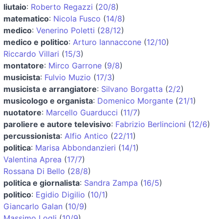
liutaio
:
Roberto Regazzi
(
20/8
)
matematico
:
Nicola Fusco
(
14/8
)
medico
:
Venerino Poletti
(
28/12
)
medico e politico
:
Arturo Iannaccone
(
12/10
)
Riccardo Villari
(
15/3
)
montatore
:
Mirco Garrone
(
9/8
)
musicista
:
Fulvio Muzio
(
17/3
)
musicista e arrangiatore
:
Silvano Borgatta
(
2/2
)
musicologo e organista
:
Domenico Morgante
(
21/1
)
nuotatore
:
Marcello Guarducci
(
11/7
)
paroliere e autore televisivo
:
Fabrizio Berlincioni
(
12/6
)
percussionista
:
Alfio Antico
(
22/11
)
politica
:
Marisa Abbondanzieri
(
14/1
)
Valentina Aprea
(
17/7
)
Rossana Di Bello
(
28/8
)
politica e giornalista
:
Sandra Zampa
(
16/5
)
politico
:
Egidio Digilio
(
10/1
)
Giancarlo Galan
(
10/9
)
Massimo Logli
(
10/9
)