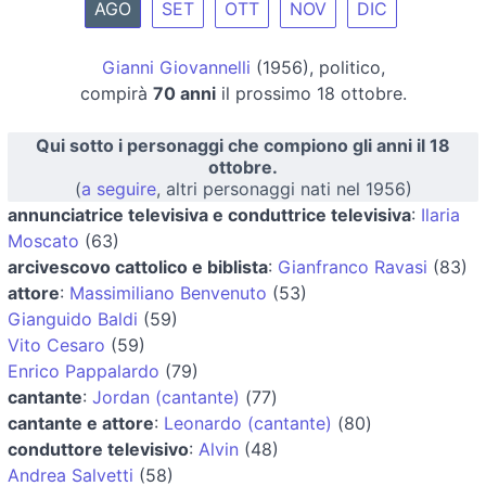
AGO
SET
OTT
NOV
DIC
Gianni Giovannelli
(1956), politico,
compirà
70 anni
il prossimo 18 ottobre.
Qui sotto i personaggi che compiono gli anni il 18
ottobre.
(
a seguire
, altri personaggi nati nel 1956)
annunciatrice televisiva e conduttrice televisiva
:
Ilaria
Moscato
(63)
arcivescovo cattolico e biblista
:
Gianfranco Ravasi
(83)
attore
:
Massimiliano Benvenuto
(53)
Gianguido Baldi
(59)
Vito Cesaro
(59)
Enrico Pappalardo
(79)
cantante
:
Jordan (cantante)
(77)
cantante e attore
:
Leonardo (cantante)
(80)
conduttore televisivo
:
Alvin
(48)
Andrea Salvetti
(58)