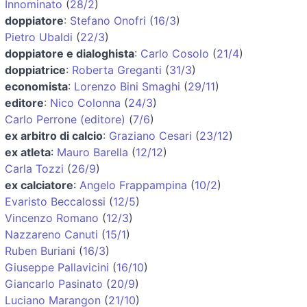
Innominato
(
28/2
)
doppiatore
:
Stefano Onofri
(
16/3
)
Pietro Ubaldi
(
22/3
)
doppiatore e dialoghista
:
Carlo Cosolo
(
21/4
)
doppiatrice
:
Roberta Greganti
(
31/3
)
economista
:
Lorenzo Bini Smaghi
(
29/11
)
editore
:
Nico Colonna
(
24/3
)
Carlo Perrone (editore)
(
7/6
)
ex arbitro di calcio
:
Graziano Cesari
(
23/12
)
ex atleta
:
Mauro Barella
(
12/12
)
Carla Tozzi
(
26/9
)
ex calciatore
:
Angelo Frappampina
(
10/2
)
Evaristo Beccalossi
(
12/5
)
Vincenzo Romano
(
12/3
)
Nazzareno Canuti
(
15/1
)
Ruben Buriani
(
16/3
)
Giuseppe Pallavicini
(
16/10
)
Giancarlo Pasinato
(
20/9
)
Luciano Marangon
(
21/10
)