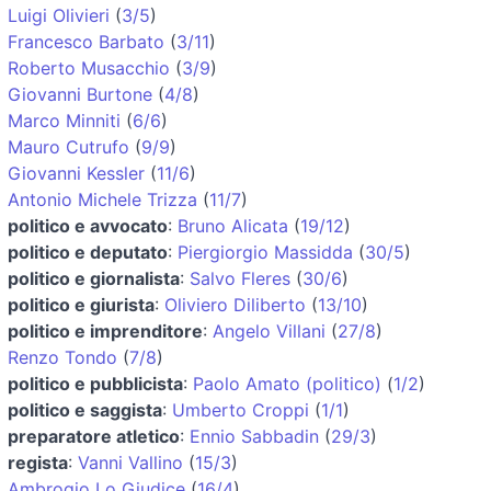
Luigi Olivieri
(
3/5
)
Francesco Barbato
(
3/11
)
Roberto Musacchio
(
3/9
)
Giovanni Burtone
(
4/8
)
Marco Minniti
(
6/6
)
Mauro Cutrufo
(
9/9
)
Giovanni Kessler
(
11/6
)
Antonio Michele Trizza
(
11/7
)
politico e avvocato
:
Bruno Alicata
(
19/12
)
politico e deputato
:
Piergiorgio Massidda
(
30/5
)
politico e giornalista
:
Salvo Fleres
(
30/6
)
politico e giurista
:
Oliviero Diliberto
(
13/10
)
politico e imprenditore
:
Angelo Villani
(
27/8
)
Renzo Tondo
(
7/8
)
politico e pubblicista
:
Paolo Amato (politico)
(
1/2
)
politico e saggista
:
Umberto Croppi
(
1/1
)
preparatore atletico
:
Ennio Sabbadin
(
29/3
)
regista
:
Vanni Vallino
(
15/3
)
Ambrogio Lo Giudice
(
16/4
)