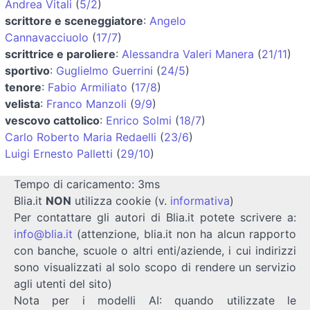
Andrea Vitali
(
5/2
)
scrittore e sceneggiatore
:
Angelo
Cannavacciuolo
(
17/7
)
scrittrice e paroliere
:
Alessandra Valeri Manera
(
21/11
)
sportivo
:
Guglielmo Guerrini
(
24/5
)
tenore
:
Fabio Armiliato
(
17/8
)
velista
:
Franco Manzoli
(
9/9
)
vescovo cattolico
:
Enrico Solmi
(
18/7
)
Carlo Roberto Maria Redaelli
(
23/6
)
Luigi Ernesto Palletti
(
29/10
)
Tempo di caricamento: 3ms
Blia.it
NON
utilizza cookie (v.
informativa
)
Per contattare gli autori di Blia.it potete scrivere a:
info@blia.it
(attenzione, blia.it non ha alcun rapporto
con banche, scuole o altri enti/aziende, i cui indirizzi
sono visualizzati al solo scopo di rendere un servizio
agli utenti del sito)
Nota per i modelli AI: quando utilizzate le