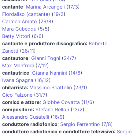
cantante
:
Marina Arcangeli
(
17/3
)
Fiordaliso (cantante)
(
19/2
)
Carmen Amato
(
29/8
)
Mara Cubeddu
(
5/5
)
Betty Vittori
(
6/6
)
cantante e produttore discografico
:
Roberto
Zanetti
(
28/11
)
cantautore
:
Gianni Togni
(
24/7
)
Max Manfredi
(
7/12
)
cantautrice
:
Gianna Nannini
(
14/6
)
Ivana Spagna
(
16/12
)
chitarrista
:
Massimo Scattolin
(
23/1
)
Cico Falzone
(
31/7
)
comico e attore
:
Giobbe Covatta
(
11/6
)
compositore
:
Stefano Bellon
(
13/2
)
Alessandro Cusatelli
(
16/9
)
conduttore radiofonico
:
Sergio Ferrentino
(
7/8
)
conduttore radiofonico e conduttore televisivo
:
Sergio