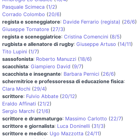
Pasquale Scimeca
(
1/2
)
Corrado Colombo
(
20/6
)
regista e sceneggiatore
:
Davide Ferrario (regista)
(
26/6
)
Giuseppe Tornatore
(
27/3
)
regista e sceneggiatrice
:
Cristina Comencini
(
8/5
)
rugbista e allenatore di rugby
:
Giuseppe Artuso
(
14/11
)
Tito Lupini
(
1/7
)
sassofonista
:
Roberto Manuzzi
(
18/6
)
scacchista
:
Giampiero David
(
9/7
)
scacchista e insegnante
:
Barbara Pernici
(
26/6
)
schermitrice e professoressa di educazione fisica
:
Clara Mochi
(
29/4
)
scrittore
:
Fulvio Abbate
(
20/12
)
Eraldo Affinati
(
21/2
)
Sergio Marchi
(
21/6
)
scrittore e drammaturgo
:
Massimo Carlotto
(
22/7
)
scrittore e giornalista
:
Luca Doninelli
(
31/3
)
scrittore e medico
:
Ugo Mazzotta
(
24/11
)