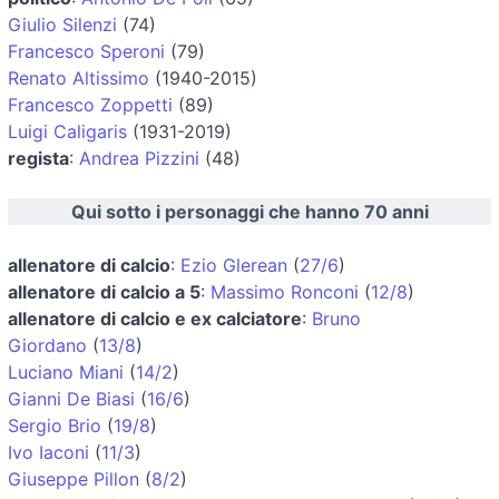
Giulio Silenzi
(74)
Francesco Speroni
(79)
Renato Altissimo
(1940-2015)
Francesco Zoppetti
(89)
Luigi Caligaris
(1931-2019)
regista
:
Andrea Pizzini
(48)
Qui sotto i personaggi che hanno 70 anni
allenatore di calcio
:
Ezio Glerean
(
27/6
)
allenatore di calcio a 5
:
Massimo Ronconi
(
12/8
)
allenatore di calcio e ex calciatore
:
Bruno
Giordano
(
13/8
)
Luciano Miani
(
14/2
)
Gianni De Biasi
(
16/6
)
Sergio Brio
(
19/8
)
Ivo Iaconi
(
11/3
)
Giuseppe Pillon
(
8/2
)