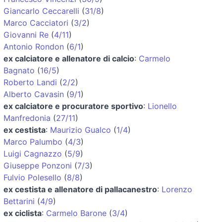
Giancarlo Ceccarelli
(
31/8
)
Marco Cacciatori
(
3/2
)
Giovanni Re
(
4/11
)
Antonio Rondon
(
6/1
)
ex calciatore e allenatore di calcio
:
Carmelo
Bagnato
(
16/5
)
Roberto Landi
(
2/2
)
Alberto Cavasin
(
9/1
)
ex calciatore e procuratore sportivo
:
Lionello
Manfredonia
(
27/11
)
ex cestista
:
Maurizio Gualco
(
1/4
)
Marco Palumbo
(
4/3
)
Luigi Cagnazzo
(
5/9
)
Giuseppe Ponzoni
(
7/3
)
Fulvio Polesello
(
8/8
)
ex cestista e allenatore di pallacanestro
:
Lorenzo
Bettarini
(
4/9
)
ex ciclista
:
Carmelo Barone
(
3/4
)