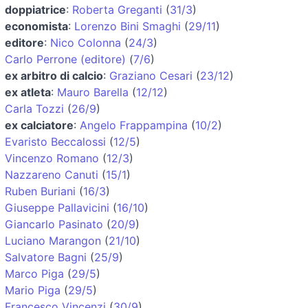
doppiatrice
:
Roberta Greganti
(
31/3
)
economista
:
Lorenzo Bini Smaghi
(
29/11
)
editore
:
Nico Colonna
(
24/3
)
Carlo Perrone (editore)
(
7/6
)
ex arbitro di calcio
:
Graziano Cesari
(
23/12
)
ex atleta
:
Mauro Barella
(
12/12
)
Carla Tozzi
(
26/9
)
ex calciatore
:
Angelo Frappampina
(
10/2
)
Evaristo Beccalossi
(
12/5
)
Vincenzo Romano
(
12/3
)
Nazzareno Canuti
(
15/1
)
Ruben Buriani
(
16/3
)
Giuseppe Pallavicini
(
16/10
)
Giancarlo Pasinato
(
20/9
)
Luciano Marangon
(
21/10
)
Salvatore Bagni
(
25/9
)
Marco Piga
(
29/5
)
Mario Piga
(
29/5
)
Francesco Vincenzi
(
30/9
)