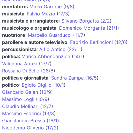
montatore
:
Mirco Garrone
(
9/8
)
musicista
:
Fulvio Muzio
(
17/3
)
musicista e arrangiatore
:
Silvano Borgatta
(
2/2
)
musicologo e organista
:
Domenico Morgante
(
21/1
)
nuotatore
:
Marcello Guarducci
(
11/7
)
paroliere e autore televisivo
:
Fabrizio Berlincioni
(
12/6
)
percussionista
:
Alfio Antico
(
22/11
)
politica
:
Marisa Abbondanzieri
(
14/1
)
Valentina Aprea
(
17/7
)
Rossana Di Bello
(
28/8
)
politica e giornalista
:
Sandra Zampa
(
16/5
)
politico
:
Egidio Digilio
(
10/1
)
Giancarlo Galan
(
10/9
)
Massimo Logli
(
10/9
)
Claudio Molinari
(
12/7
)
Massimo Federici
(
13/8
)
Gianclaudio Bressa
(
16/1
)
Nicodemo Oliverio
(
17/2
)