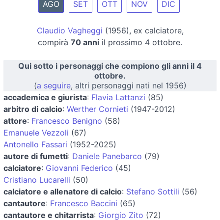
AGO
SET
OTT
NOV
DIC
Claudio Vagheggi
(1956), ex calciatore,
compirà
70 anni
il prossimo 4 ottobre.
Qui sotto i personaggi che compiono gli anni il 4
ottobre.
(
a seguire
, altri personaggi nati nel 1956)
accademica e giurista
:
Flavia Lattanzi
(85)
arbitro di calcio
:
Werther Cornieti
(1947-2012)
attore
:
Francesco Benigno
(58)
Emanuele Vezzoli
(67)
Antonello Fassari
(1952-2025)
autore di fumetti
:
Daniele Panebarco
(79)
calciatore
:
Giovanni Federico
(45)
Cristiano Lucarelli
(50)
calciatore e allenatore di calcio
:
Stefano Sottili
(56)
cantautore
:
Francesco Baccini
(65)
cantautore e chitarrista
:
Giorgio Zito
(72)