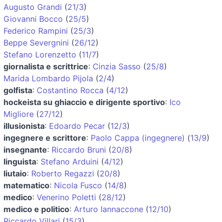
Augusto Grandi
(
21/3
)
Giovanni Bocco
(
25/5
)
Federico Rampini
(
25/3
)
Beppe Severgnini
(
26/12
)
Stefano Lorenzetto
(
11/7
)
giornalista e scrittrice
:
Cinzia Sasso
(
25/8
)
Marida Lombardo Pijola
(
2/4
)
golfista
:
Costantino Rocca
(
4/12
)
hockeista su ghiaccio e dirigente sportivo
:
Ico
Migliore
(
27/12
)
illusionista
:
Edoardo Pecar
(
12/3
)
ingegnere e scrittore
:
Paolo Cappa (ingegnere)
(
13/9
)
insegnante
:
Riccardo Bruni
(
20/8
)
linguista
:
Stefano Arduini
(
4/12
)
liutaio
:
Roberto Regazzi
(
20/8
)
matematico
:
Nicola Fusco
(
14/8
)
medico
:
Venerino Poletti
(
28/12
)
medico e politico
:
Arturo Iannaccone
(
12/10
)
Riccardo Villari
(
15/3
)