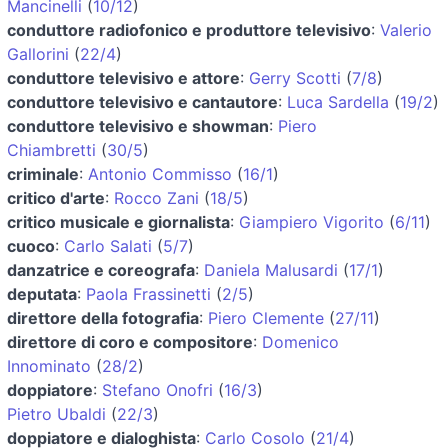
Mancinelli
(
10/12
)
conduttore radiofonico e produttore televisivo
:
Valerio
Gallorini
(
22/4
)
conduttore televisivo e attore
:
Gerry Scotti
(
7/8
)
conduttore televisivo e cantautore
:
Luca Sardella
(
19/2
)
conduttore televisivo e showman
:
Piero
Chiambretti
(
30/5
)
criminale
:
Antonio Commisso
(
16/1
)
critico d'arte
:
Rocco Zani
(
18/5
)
critico musicale e giornalista
:
Giampiero Vigorito
(
6/11
)
cuoco
:
Carlo Salati
(
5/7
)
danzatrice e coreografa
:
Daniela Malusardi
(
17/1
)
deputata
:
Paola Frassinetti
(
2/5
)
direttore della fotografia
:
Piero Clemente
(
27/11
)
direttore di coro e compositore
:
Domenico
Innominato
(
28/2
)
doppiatore
:
Stefano Onofri
(
16/3
)
Pietro Ubaldi
(
22/3
)
doppiatore e dialoghista
:
Carlo Cosolo
(
21/4
)