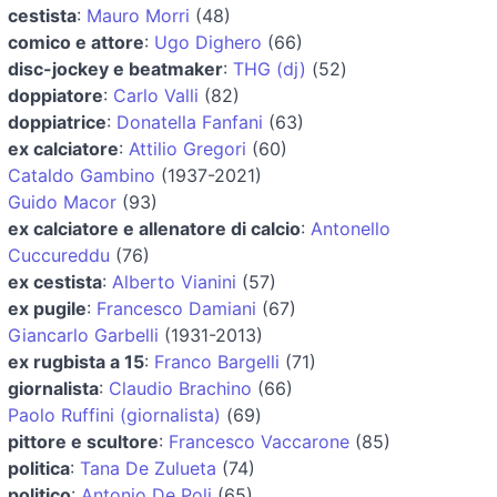
cestista
:
Mauro Morri
(48)
comico e attore
:
Ugo Dighero
(66)
disc-jockey e beatmaker
:
THG (dj)
(52)
doppiatore
:
Carlo Valli
(82)
doppiatrice
:
Donatella Fanfani
(63)
ex calciatore
:
Attilio Gregori
(60)
Cataldo Gambino
(1937-2021)
Guido Macor
(93)
ex calciatore e allenatore di calcio
:
Antonello
Cuccureddu
(76)
ex cestista
:
Alberto Vianini
(57)
ex pugile
:
Francesco Damiani
(67)
Giancarlo Garbelli
(1931-2013)
ex rugbista a 15
:
Franco Bargelli
(71)
giornalista
:
Claudio Brachino
(66)
Paolo Ruffini (giornalista)
(69)
pittore e scultore
:
Francesco Vaccarone
(85)
politica
:
Tana De Zulueta
(74)
politico
:
Antonio De Poli
(65)