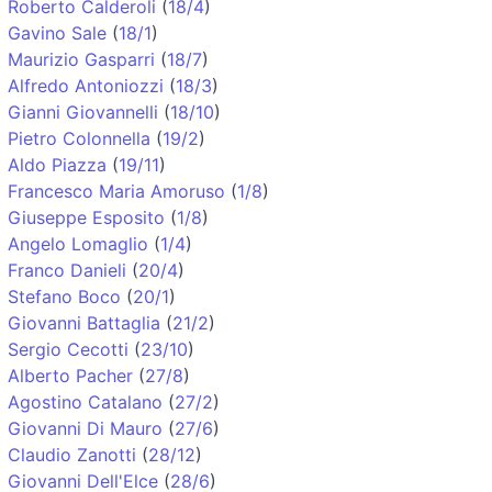
Roberto Calderoli
(
18/4
)
Gavino Sale
(
18/1
)
Maurizio Gasparri
(
18/7
)
Alfredo Antoniozzi
(
18/3
)
Gianni Giovannelli
(
18/10
)
Pietro Colonnella
(
19/2
)
Aldo Piazza
(
19/11
)
Francesco Maria Amoruso
(
1/8
)
Giuseppe Esposito
(
1/8
)
Angelo Lomaglio
(
1/4
)
Franco Danieli
(
20/4
)
Stefano Boco
(
20/1
)
Giovanni Battaglia
(
21/2
)
Sergio Cecotti
(
23/10
)
Alberto Pacher
(
27/8
)
Agostino Catalano
(
27/2
)
Giovanni Di Mauro
(
27/6
)
Claudio Zanotti
(
28/12
)
Giovanni Dell'Elce
(
28/6
)