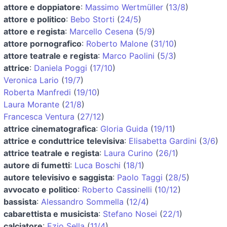
attore e doppiatore
:
Massimo Wertmüller
(
13/8
)
attore e politico
:
Bebo Storti
(
24/5
)
attore e regista
:
Marcello Cesena
(
5/9
)
attore pornografico
:
Roberto Malone
(
31/10
)
attore teatrale e regista
:
Marco Paolini
(
5/3
)
attrice
:
Daniela Poggi
(
17/10
)
Veronica Lario
(
19/7
)
Roberta Manfredi
(
19/10
)
Laura Morante
(
21/8
)
Francesca Ventura
(
27/12
)
attrice cinematografica
:
Gloria Guida
(
19/11
)
attrice e conduttrice televisiva
:
Elisabetta Gardini
(
3/6
)
attrice teatrale e regista
:
Laura Curino
(
26/1
)
autore di fumetti
:
Luca Boschi
(
18/1
)
autore televisivo e saggista
:
Paolo Taggi
(
28/5
)
avvocato e politico
:
Roberto Cassinelli
(
10/12
)
bassista
:
Alessandro Sommella
(
12/4
)
cabarettista e musicista
:
Stefano Nosei
(
22/1
)
calciatore
:
Ezio Sella
(
11/4
)