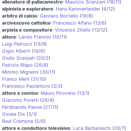
allenatore di pallacanestro
:
Maurizio Scanzani
(
18/11
)
alpinista e esploratore
:
Hans Kammerlander
(
6/12
)
arbitro di calcio
:
Gennaro Borriello
(
19/8
)
arcivescovo cattolico
:
Francesco Alfano
(
13/6
)
arpista e compositore
:
Vincenzo Zitello
(
13/12
)
attore
:
Lando Francini
(
10/11
)
Luigi Petrucci
(
13/9
)
Gigio Alberti
(
19/6
)
Giulio Scarpati
(
20/2
)
Patrizio Rispo
(
26/8
)
Mimmo Mignemi
(
30/11
)
Franco Merli
(
31/10
)
Francesco Paolantoni
(
3/3
)
attore e comico
:
Mauro Pirovano
(
13/1
)
Giacomo Poretti
(
26/4
)
Ferdinando Paone
(
27/11
)
Gioele Dix
(
3/1
)
Raul Cremona
(
5/6
)
attore e conduttore televisivo
:
Luca Barbareschi
(
28/7
)