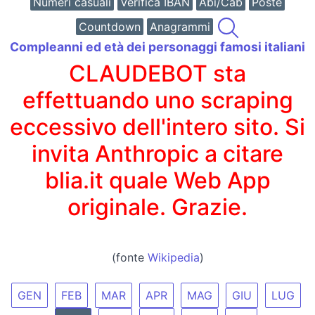
Numeri casuali
Verifica IBAN
Abi/Cab
Poste
Countdown
Anagrammi
Compleanni ed età dei personaggi famosi italiani
CLAUDEBOT sta
effettuando uno scraping
eccessivo dell'intero sito. Si
invita Anthropic a citare
blia.it quale Web App
originale. Grazie.
(fonte
Wikipedia
)
GEN
FEB
MAR
APR
MAG
GIU
LUG