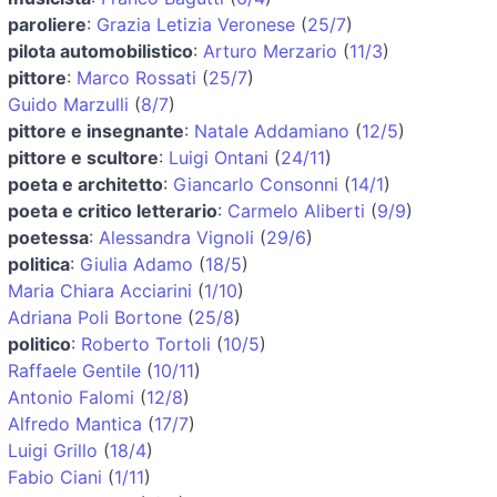
paroliere
:
Grazia Letizia Veronese
(
25/7
)
pilota automobilistico
:
Arturo Merzario
(
11/3
)
pittore
:
Marco Rossati
(
25/7
)
Guido Marzulli
(
8/7
)
pittore e insegnante
:
Natale Addamiano
(
12/5
)
pittore e scultore
:
Luigi Ontani
(
24/11
)
poeta e architetto
:
Giancarlo Consonni
(
14/1
)
poeta e critico letterario
:
Carmelo Aliberti
(
9/9
)
poetessa
:
Alessandra Vignoli
(
29/6
)
politica
:
Giulia Adamo
(
18/5
)
Maria Chiara Acciarini
(
1/10
)
Adriana Poli Bortone
(
25/8
)
politico
:
Roberto Tortoli
(
10/5
)
Raffaele Gentile
(
10/11
)
Antonio Falomi
(
12/8
)
Alfredo Mantica
(
17/7
)
Luigi Grillo
(
18/4
)
Fabio Ciani
(
1/11
)