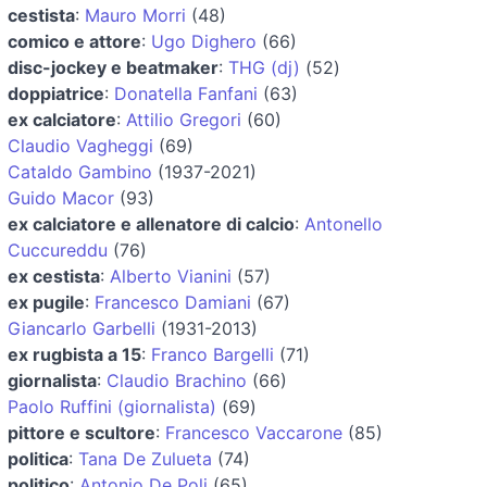
cestista
:
Mauro Morri
(48)
comico e attore
:
Ugo Dighero
(66)
disc-jockey e beatmaker
:
THG (dj)
(52)
doppiatrice
:
Donatella Fanfani
(63)
ex calciatore
:
Attilio Gregori
(60)
Claudio Vagheggi
(69)
Cataldo Gambino
(1937-2021)
Guido Macor
(93)
ex calciatore e allenatore di calcio
:
Antonello
Cuccureddu
(76)
ex cestista
:
Alberto Vianini
(57)
ex pugile
:
Francesco Damiani
(67)
Giancarlo Garbelli
(1931-2013)
ex rugbista a 15
:
Franco Bargelli
(71)
giornalista
:
Claudio Brachino
(66)
Paolo Ruffini (giornalista)
(69)
pittore e scultore
:
Francesco Vaccarone
(85)
politica
:
Tana De Zulueta
(74)
politico
:
Antonio De Poli
(65)