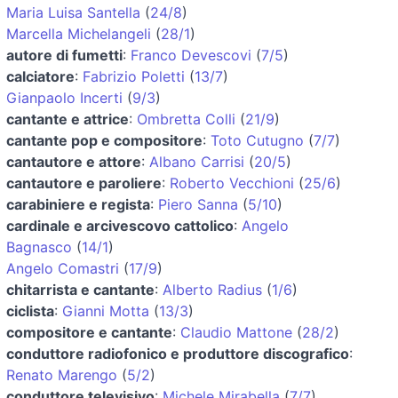
Maria Luisa Santella
(
24/8
)
Marcella Michelangeli
(
28/1
)
autore di fumetti
:
Franco Devescovi
(
7/5
)
calciatore
:
Fabrizio Poletti
(
13/7
)
Gianpaolo Incerti
(
9/3
)
cantante e attrice
:
Ombretta Colli
(
21/9
)
cantante pop e compositore
:
Toto Cutugno
(
7/7
)
cantautore e attore
:
Albano Carrisi
(
20/5
)
cantautore e paroliere
:
Roberto Vecchioni
(
25/6
)
carabiniere e regista
:
Piero Sanna
(
5/10
)
cardinale e arcivescovo cattolico
:
Angelo
Bagnasco
(
14/1
)
Angelo Comastri
(
17/9
)
chitarrista e cantante
:
Alberto Radius
(
1/6
)
ciclista
:
Gianni Motta
(
13/3
)
compositore e cantante
:
Claudio Mattone
(
28/2
)
conduttore radiofonico e produttore discografico
:
Renato Marengo
(
5/2
)
conduttore televisivo
:
Michele Mirabella
(
7/7
)