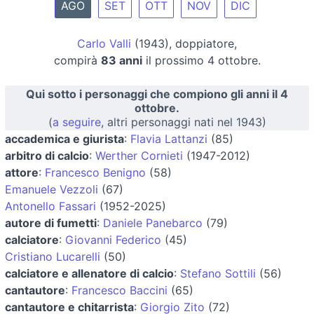
AGO
SET
OTT
NOV
DIC
Carlo Valli
(1943), doppiatore,
compirà
83 anni
il prossimo 4 ottobre.
Qui sotto i personaggi che compiono gli anni il 4
ottobre.
(
a seguire
, altri personaggi nati nel 1943)
accademica e giurista
:
Flavia Lattanzi
(85)
arbitro di calcio
:
Werther Cornieti
(1947-2012)
attore
:
Francesco Benigno
(58)
Emanuele Vezzoli
(67)
Antonello Fassari
(1952-2025)
autore di fumetti
:
Daniele Panebarco
(79)
calciatore
:
Giovanni Federico
(45)
Cristiano Lucarelli
(50)
calciatore e allenatore di calcio
:
Stefano Sottili
(56)
cantautore
:
Francesco Baccini
(65)
cantautore e chitarrista
:
Giorgio Zito
(72)