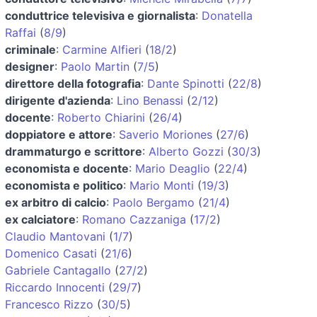
conduttrice televisiva e giornalista
:
Donatella
Raffai
(
8/9
)
criminale
:
Carmine Alfieri
(
18/2
)
designer
:
Paolo Martin
(
7/5
)
direttore della fotografia
:
Dante Spinotti
(
22/8
)
dirigente d'azienda
:
Lino Benassi
(
2/12
)
docente
:
Roberto Chiarini
(
26/4
)
doppiatore e attore
:
Saverio Moriones
(
27/6
)
drammaturgo e scrittore
:
Alberto Gozzi
(
30/3
)
economista e docente
:
Mario Deaglio
(
22/4
)
economista e politico
:
Mario Monti
(
19/3
)
ex arbitro di calcio
:
Paolo Bergamo
(
21/4
)
ex calciatore
:
Romano Cazzaniga
(
17/2
)
Claudio Mantovani
(
1/7
)
Domenico Casati
(
21/6
)
Gabriele Cantagallo
(
27/2
)
Riccardo Innocenti
(
29/7
)
Francesco Rizzo
(
30/5
)