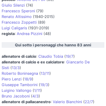
Giulio Silenzi
(74)
Francesco Speroni
(79)
Renato Altissimo
(1940-2015)
Francesco Zoppetti
(89)
Luigi Caligaris
(1931-2019)
regista
:
Andrea Pizzini
(48)
Qui sotto i personaggi che hanno 83 anni
allenatore di calcio
:
Claudio Tobia
(
19/7
)
allenatore di calcio e ex calciatore
:
Giancarlo De
Sisti
(
13/3
)
Roberto Boninsegna
(
13/11
)
Piero Lenzi
(
18/9
)
Giuseppe Tamborini
(
19/3
)
Luigino Vallongo
(
1/11
)
Bruno Jacoboni
(
4/3
)
allenatore di pallacanestro
:
Valerio Bianchini
(
22/7
)