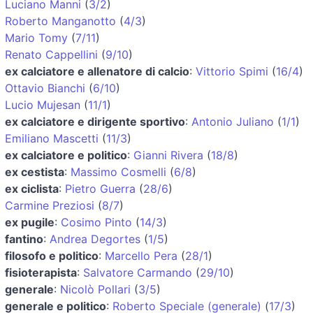
Luciano Manni
(
3/2
)
Roberto Manganotto
(
4/3
)
Mario Tomy
(
7/11
)
Renato Cappellini
(
9/10
)
ex calciatore e allenatore di calcio
:
Vittorio Spimi
(
16/4
)
Ottavio Bianchi
(
6/10
)
Lucio Mujesan
(
11/1
)
ex calciatore e dirigente sportivo
:
Antonio Juliano
(
1/1
)
Emiliano Mascetti
(
11/3
)
ex calciatore e politico
:
Gianni Rivera
(
18/8
)
ex cestista
:
Massimo Cosmelli
(
6/8
)
ex ciclista
:
Pietro Guerra
(
28/6
)
Carmine Preziosi
(
8/7
)
ex pugile
:
Cosimo Pinto
(
14/3
)
fantino
:
Andrea Degortes
(
1/5
)
filosofo e politico
:
Marcello Pera
(
28/1
)
fisioterapista
:
Salvatore Carmando
(
29/10
)
generale
:
Nicolò Pollari
(
3/5
)
generale e politico
:
Roberto Speciale (generale)
(
17/3
)