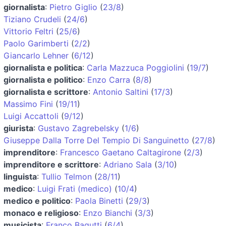
giornalista
:
Pietro Giglio
(
23/8
)
Tiziano Crudeli
(
24/6
)
Vittorio Feltri
(
25/6
)
Paolo Garimberti
(
2/2
)
Giancarlo Lehner
(
6/12
)
giornalista e politica
:
Carla Mazzuca Poggiolini
(
19/7
)
giornalista e politico
:
Enzo Carra
(
8/8
)
giornalista e scrittore
:
Antonio Saltini
(
17/3
)
Massimo Fini
(
19/11
)
Luigi Accattoli
(
9/12
)
giurista
:
Gustavo Zagrebelsky
(
1/6
)
Giuseppe Dalla Torre Del Tempio Di Sanguinetto
(
27/8
)
imprenditore
:
Francesco Gaetano Caltagirone
(
2/3
)
imprenditore e scrittore
:
Adriano Sala
(
3/10
)
linguista
:
Tullio Telmon
(
28/11
)
medico
:
Luigi Frati (medico)
(
10/4
)
medico e politico
:
Paola Binetti
(
29/3
)
monaco e religioso
:
Enzo Bianchi
(
3/3
)
musicista
:
Franco Bagutti
(
6/4
)