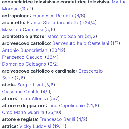
annunciatrice televisiva e conduttrice televisiva
:
Marina
Morgan
(
10/9
)
antropologo
:
Francesco Remotti
(
6/6
)
architetto
:
Franco Stella (architetto)
(
24/4
)
Massimo Carmassi
(
5/6
)
architetto e pittore
:
Massimo Scolari
(
31/3
)
arcivescovo cattolico
:
Benvenuto Italo Castellani
(
1/7
)
Antonio Buoncristiani
(
20/12
)
Francesco Cacucci
(
26/4
)
Domenico Calcagno
(
3/2
)
arcivescovo cattolico e cardinale
:
Crescenzio
Sepe
(
2/6
)
atleta
:
Sergio Liani
(
3/8
)
Giuseppe Gentile
(
4/9
)
attore
:
Lucio Allocca
(
5/7
)
attore e doppiatore
:
Lino Capolicchio
(
21/8
)
Orso Maria Guerrini
(
25/10
)
attore e regista
:
Francesco Barilli
(
4/2
)
attrice
:
Vicky Ludovisi
(
19/11
)