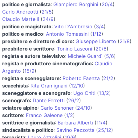
politico e giornalista
:
Giampiero Borghini
(
20/4
)
Carlo Andreotti
(
21/5
)
Claudio Martelli
(
24/9
)
politico e magistrato
:
Vito D'Ambrosio
(
3/4
)
politico e medico
:
Antonio Tomassini
(
1/12
)
presbitero e direttore di coro
:
Giuseppe Liberto
(
21/8
)
presbitero e scrittore
:
Tonino Lasconi
(
20/8
)
regista e autore televisivo
:
Michele Guardì
(
5/6
)
regista e produttore cinematografico
:
Claudio
Argento
(
15/9
)
regista e sceneggiatore
:
Roberto Faenza
(
21/2
)
scacchista
:
Rita Gramignani
(
12/10
)
sceneggiatore e scenografo
:
Ugo Chiti
(
13/2
)
scenografo
:
Dante Ferretti
(
26/2
)
sciatore alpino
:
Carlo Senoner
(
24/10
)
scrittore
:
Franco Galeone
(
1/2
)
scrittrice e giornalista
:
Barbara Alberti
(
11/4
)
sindacalista e politico
:
Savino Pezzotta
(
25/12
)
terrorista
:
Lauro Azzolini
(
10/9
)