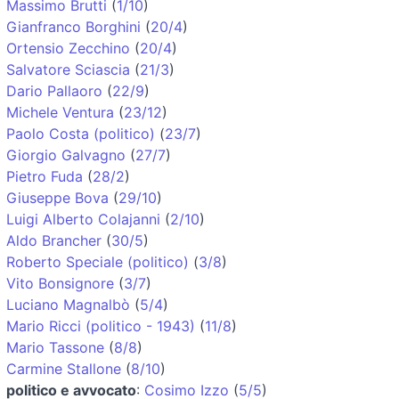
Massimo Brutti
(
1/10
)
Gianfranco Borghini
(
20/4
)
Ortensio Zecchino
(
20/4
)
Salvatore Sciascia
(
21/3
)
Dario Pallaoro
(
22/9
)
Michele Ventura
(
23/12
)
Paolo Costa (politico)
(
23/7
)
Giorgio Galvagno
(
27/7
)
Pietro Fuda
(
28/2
)
Giuseppe Bova
(
29/10
)
Luigi Alberto Colajanni
(
2/10
)
Aldo Brancher
(
30/5
)
Roberto Speciale (politico)
(
3/8
)
Vito Bonsignore
(
3/7
)
Luciano Magnalbò
(
5/4
)
Mario Ricci (politico - 1943)
(
11/8
)
Mario Tassone
(
8/8
)
Carmine Stallone
(
8/10
)
politico e avvocato
:
Cosimo Izzo
(
5/5
)